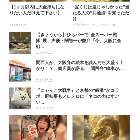
【1ヶ月以内に大金持ちにな
“宝くじは運じゃなかった”当
りたい人だけ見て下さい】
たる人の“共通点”を知っただ
け
Il Sereno AD
合同会社デジタルファーム AD
【きょうから】ひらパーで“全スーパー戦
隊”展、声優・関智一が熱弁「今、大阪に全
戦...
2026.07.17
関西人が、大阪弁の絵本を読んだら大盛り上
がり！？ 書店員が語る、“関西弁”絵本が...
2026.07.25
『にゃんこ大戦争』と京都の“銭湯”がコラ
ボ、府知事もメロメロに「ネコの力はすご
い...
2026.07.27