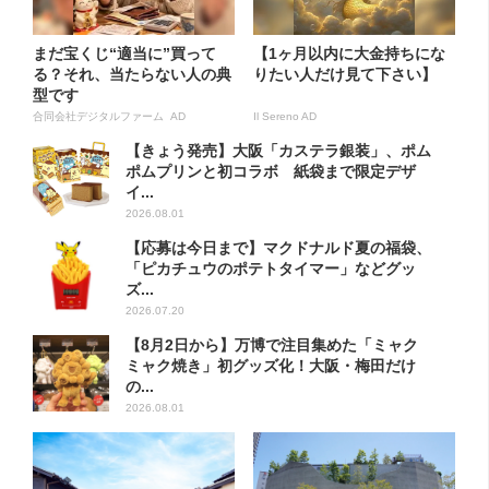
まだ宝くじ“適当に”買って
【1ヶ月以内に大金持ちにな
る？それ、当たらない人の典
りたい人だけ見て下さい】
型です
合同会社デジタルファーム AD
Il Sereno AD
【きょう発売】大阪「カステラ銀装」、ポム
ポムプリンと初コラボ 紙袋まで限定デザ
イ...
2026.08.01
【応募は今日まで】マクドナルド夏の福袋、
「ピカチュウのポテトタイマー」などグッ
ズ...
2026.07.20
【8月2日から】万博で注目集めた「ミャク
ミャク焼き」初グッズ化！大阪・梅田だけ
の...
2026.08.01