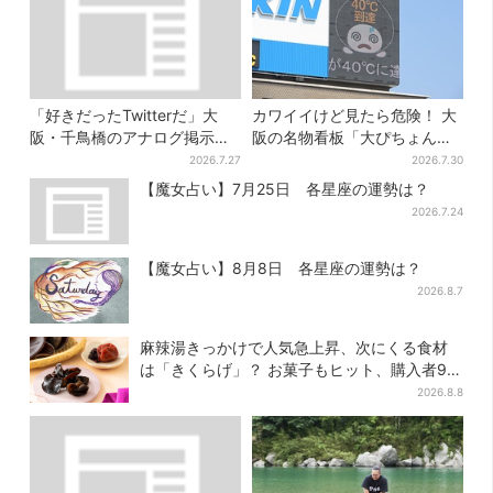
「好きだったTwitterだ」大
カワイイけど見たら危険！ 大
阪・千鳥橋のアナログ掲示板
阪の名物看板「大ぴちょんく
が話題、かつて駅にあった“伝
ん」に異変、青→真っ黒に…
2026.7.27
2026.7.30
言板”がモデルに
【魔女占い】7月25日 各星座の運勢は？
2026.7.24
【魔女占い】8月8日 各星座の運勢は？
2026.8.7
麻辣湯きっかけで人気急上昇、次にくる食材
は「きくらげ」？ お菓子もヒット、購入者9割
超が女性
2026.8.8