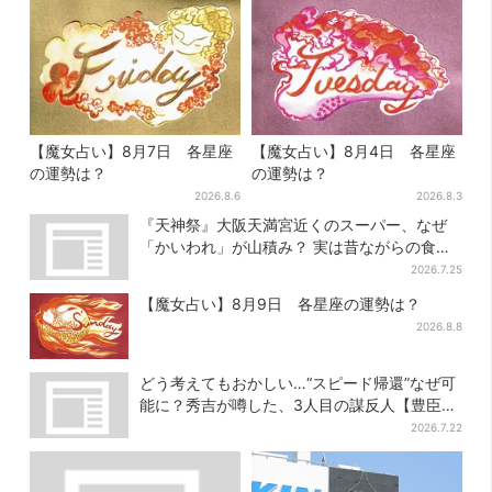
【魔女占い】8月7日 各星座
【魔女占い】8月4日 各星座
の運勢は？
の運勢は？
2026.8.6
2026.8.3
『天神祭』大阪天満宮近くのスーパー、なぜ
「かいわれ」が山積み？ 実は昔ながらの食文
化
2026.7.25
【魔女占い】8月9日 各星座の運勢は？
2026.8.8
どう考えてもおかしい…“スピード帰還”なぜ可
能に？秀吉が噂した、3人目の謀反人【豊臣兄
弟】
2026.7.22