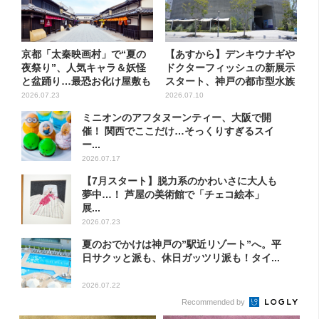
京都「太秦映画村」で“夏の
【あすから】デンキウナギや
夜祭り”、人気キャラ＆妖怪
ドクターフィッシュの新展示
と盆踊り…最恐お化け屋敷も
スタート、神戸の都市型水族
リ...
館...
2026.07.23
2026.07.10
ミニオンのアフタヌーンティー、大阪で開
催！ 関西でここだけ…そっくりすぎるスイ
ー...
2026.07.17
【7月スタート】脱力系のかわいさに大人も
夢中…！ 芦屋の美術館で「チェコ絵本」
展...
2026.07.23
夏のおでかけは神戸の”駅近リゾート”へ。平
日サクッと派も、休日ガッツリ派も！タイ...
2026.07.22
Recommended by