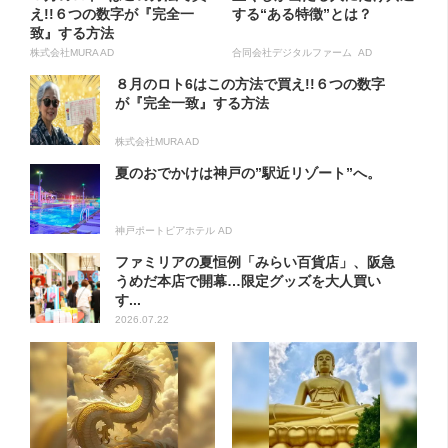
え!!６つの数字が『完全一
する“ある特徴”とは？
致』する方法
株式会社MURA AD
合同会社デジタルファーム AD
８月のロト6はこの方法で買え!!６つの数字
が『完全一致』する方法
株式会社MURA AD
夏のおでかけは神戸の”駅近リゾート”へ。
神戸ポートピアホテル AD
ファミリアの夏恒例「みらい百貨店」、阪急
うめだ本店で開幕…限定グッズを大人買い
す...
2026.07.22