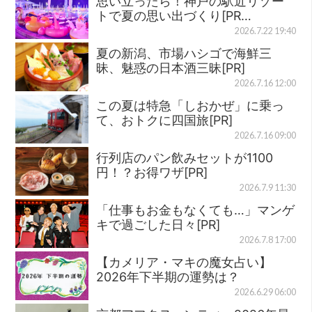
思い立ったら！神戸の駅近リゾー
トで夏の思い出づくり[PR…
2026.7.22 19:40
夏の新潟、市場ハシゴで海鮮三
昧、魅惑の日本酒三昧[PR]
2026.7.16 12:00
この夏は特急「しおかぜ」に乗っ
て、おトクに四国旅[PR]
2026.7.16 09:00
行列店のパン飲みセットが1100
円！？お得ワザ[PR]
2026.7.9 11:30
「仕事もお金もなくても…」マンゲ
キで過ごした日々[PR]
2026.7.8 17:00
【カメリア・マキの魔女占い】
2026年下半期の運勢は？
2026.6.29 06:00