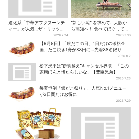
進化系「中華アフタヌーンテ
“新しい涼” を求めて…大阪か
ィー」が人気…ザ・リッツ・
ら高知へ！ 食べてほぐして
カールトン大阪でも、8月末ま
「仁淀ブルー」でととのう体
2026.7.24
2026.7.30
で開催
験旅【2026夏最新版】
【8月8日】「銀だこの日」1日だけの破格企
画、たこ焼き1舟が88円に…先着88名限り
2026.8.2
松下洸平は“伊賀越え”キャンセル界隈…「この
家康ほんと憎たらしいな」【豊臣兄弟】
2026.7.23
毎夏恒例「銀だこ祭り」、人気No.1メニュー
が3日間だけお得に
2026.7.29