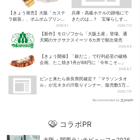
【きょう発売】大阪「カステ
兵庫・高級ホテルの跡地にで
ラ銀装」、ポムポムプリンと
きたのは…？ 宝塚らしすぎ
初コラボ 紙袋まで限定デザ
る“豪華スーパー”を調査
2026.8.1
2026.7.13
インに
【新作】モロゾフから「大阪土産」登場、通
天閣のサクサクスイーツ 6カ所で順次発売
2026.8.6
【きょう開催】「銀だこ」で行列必至の破格
企画、たこ焼き1舟が88円に「今年こそ…」
2026.8.7
ピンと来たら奈良県民確定？「マラソンタオ
ル」が元ネタの汗取りインナー、販売数5万枚
突破
2026.7.15
Recommended by
コラボPR
大阪・関西ランチビュッフェ2026