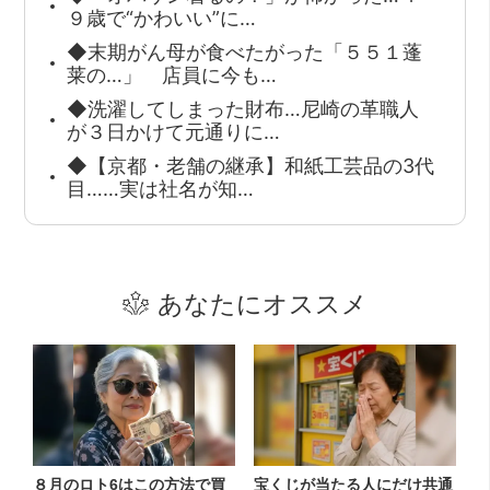
９歳で“かわいい”に…
◆末期がん母が食べたがった「５５１蓬
莱の…」 店員に今も…
◆洗濯してしまった財布…尼崎の革職人
が３日かけて元通りに…
◆【京都・老舗の継承】和紙工芸品の3代
目……実は社名が知…
あなたにオススメ
８月のロト6はこの方法で買
宝くじが当たる人にだけ共通