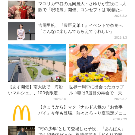
マユリカ中谷の元同居人・さゆりが主役に…大
阪で「呪物展」開催、コンセプトは“呪物たち
のお茶会”
2026.8.2
吉岡里帆、『豊臣兄弟！』イベントで奈良へ
「こんなに楽しんでもらえてうれしい」
2026.8.3
【あす開催】南大阪で「海沿
世界一周中に出会ったカップ
いマルシェ」、100食限定
ル→妻は3度目の再会で「夫の
「たこ飯」のふるまい＆キッ
顔の良さを認識」ジョージア
2026.8.6
2026.8.7
ズ縁日も
の酒場で急接近
【きょうから】マクドナルド人気の「お食事
パイ」今年も登場、熱々とろ～り夏限定メニ
ュー
2026.7.29
“村の少年”として登場した子役、『あんぱん』
でも印象的だった…視聴者驚き「どうりで演技