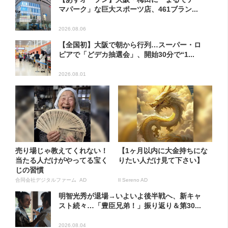
マパーク」な巨大スポーツ店、461ブラン...
2026.08.06
【全国初】大阪で朝から行列…スーパー・ロ
ピアで「どデカ抽選会」、開始30分で“1...
2026.08.01
売り場じゃ教えてくれない！
【1ヶ月以内に大金持ちにな
当たる人だけがやってる宝く
りたい人だけ見て下さい】
じの習慣
合同会社デジタルファーム AD
Il Sereno AD
明智光秀が退場→いよいよ後半戦へ、新キャ
スト続々…「豊臣兄弟！」振り返り＆第30...
2026.08.04