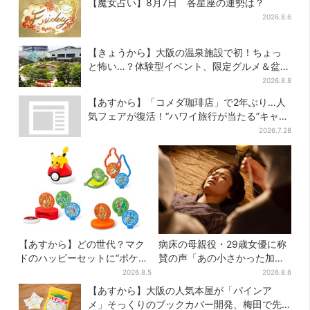
【魔女占い】8月7日 各星座の運勢は？
2026.8.6
【きょうから】大阪の温泉施設で初！ちょっ
と怖い…？体験型イベント、限定グルメ＆盆踊
りも
2026.8.8
【あすから】「コメダ珈琲店」で2年ぶり…人
気フェアが復活！“ハワイ旅行が当たる”キャン
ペーンも
2026.7.28
【あすから】どの世代？マク
病床の母親役・29歳女優に称
ドのハッピーセットに“ポケモ
賛の声「あの小さかった加恋
ンおもちゃ”、歴代30匹に「懐
ちゃんが…」朝ドラ視聴者し
2026.8.5
2026.8.6
かしい」と喜びの声
みじみ
【あすから】大阪の人気本屋が「パインア
メ」そっくりのブックカバー開発、梅田で先