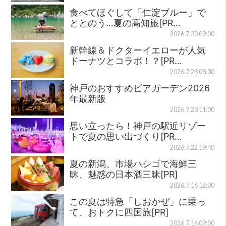
食べてほぐして「仁淀ブルー」で
ととのう…夏の高知旅[PR…
2026.7.30 09:00
新幹線＆ドクターイエローが人気
ドーナツとコラボ！？[PR…
2026.7.28 08:30
神戸のおすすめビアガーデン2026
年最新版
2026.7.23 11:00
思い立ったら！神戸の駅近リゾー
トで夏の思い出づくり[PR…
2026.7.22 19:40
夏の新潟、市場ハシゴで海鮮三
昧、魅惑の日本酒三昧[PR]
2026.7.16 12:00
この夏は特急「しおかぜ」に乗っ
て、おトクに四国旅[PR]
2026.7.16 09:00