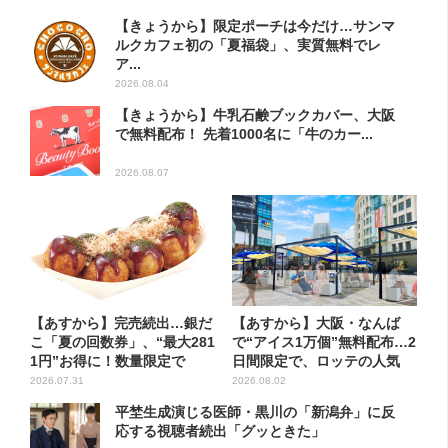
【きょうから】限定ポーチは今だけ…サンマ
ルクカフェ初の「夏福袋」、実質無料でレ
ア...
2026.08.04
【きょうから】牛乳石鹸ブックカバー、大阪
で無料配布！ 先着1000名に「牛のカー...
2026.08.07
【あすから】完売続出…銀だ
【あすから】大阪・なんば
こ「夏の回数券」、“最大281
で“アイス1万個”無料配布…2
1円”お得に！数量限定で
日間限定で、ロッテの人気
商...
2026.07.31
2026.08.02
平埜生成演じる医師・黒川の「新潟弁」に反
応する視聴者続出「グッときた」