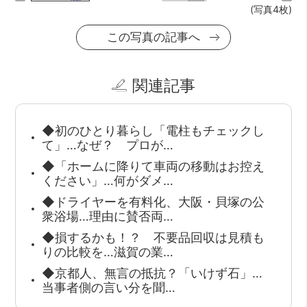
(写真4枚)
この写真の記事へ
関連記事
◆初のひとり暮らし「電柱もチェックし
て」…なぜ？ プロが…
◆「ホームに降りて車両の移動はお控え
ください」…何がダメ…
◆ドライヤーを有料化、大阪・貝塚の公
衆浴場…理由に賛否両…
◆損するかも！？ 不要品回収は見積も
りの比較を…滋賀の業…
◆京都人、無言の抵抗？「いけず石」…
当事者側の言い分を聞…