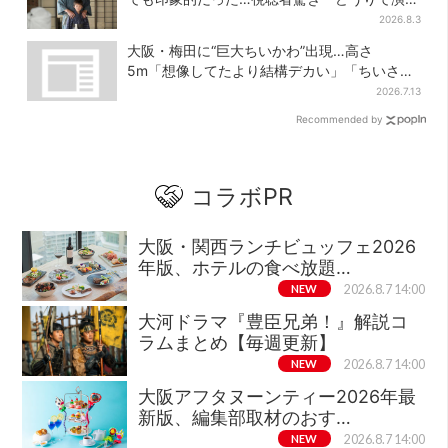
上手だと」
2026.8.3
大阪・梅田に“巨大ちいかわ”出現…高さ
5m「想像してたより結構デカい」「ちいさ…
くはない」
2026.7.13
Recommended by
コラボPR
大阪・関西ランチビュッフェ2026
年版、ホテルの食べ放題…
NEW
2026.8.7 14:00
大河ドラマ『豊臣兄弟！』解説コ
ラムまとめ【毎週更新】
NEW
2026.8.7 14:00
大阪アフタヌーンティー2026年最
新版、編集部取材のおす…
NEW
2026.8.7 14:00