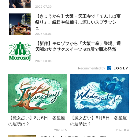
2026.07.30
【きょうから】大阪・天王寺で「てんしば夏
祭り」、縁日や盆踊り…涼しいスプラッシ
ュ...
2026.08.01
【新作】モロゾフから「大阪土産」登場、通
天閣のサクサクスイーツ 6カ所で順次発売
2026.08.06
Recommended by
【魔女占い】8月6日 各星座
【魔女占い】8月5日 各星座
の運勢は？
の運勢は？
2026.8.5
2026.8.4