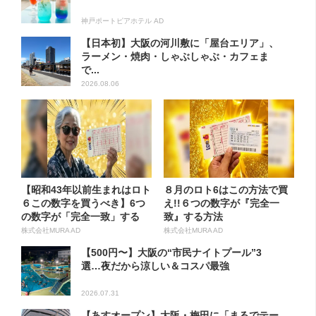
神戸ポートピアホテル AD
【日本初】大阪の河川敷に「屋台エリア」、
ラーメン・焼肉・しゃぶしゃぶ・カフェま
で...
2026.08.06
【昭和43年以前生まれはロト
８月のロト6はこの方法で買
６この数字を買うべき】6つ
え!!６つの数字が『完全一
の数字が「完全一致」する
致』する方法
方...
株式会社MURA AD
株式会社MURA AD
【500円〜】大阪の“市民ナイトプール”3
選…夜だから涼しい＆コスパ最強
2026.07.31
【あすオープン】大阪・梅田に「まるでテー