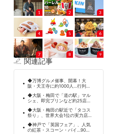
1
2
3
4
5
6
7
8
9
関連記事
◆万博グルメ催事、開幕！大
阪・天王寺に約1000人…行列…
◆大阪・梅田で「道の駅」マル
シェ、即完プリンなど約25店…
◆大阪・梅田の駅近で「タコス
祭り」、世界大会1位の実力店…
◆神戸で「英国フェア」、人気
の紅茶・スコーン・パイ…90…