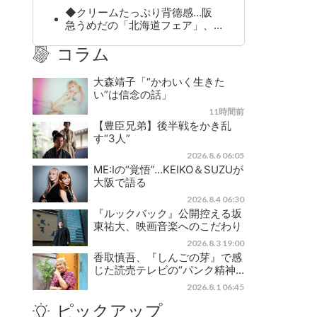
◆クリームたっぷり背徳感…阪
急うめだの「北海道フェア」、…
コラム
大森靖子「“かわいく生きた
い”は信念の話」
11時間前
【豊臣兄弟】後半戦をかき乱
す“3人”
2026.8.6 06:05
ME:Iの“覚悟”…KEIKO＆SUZUが
大阪で語る
2026.8.4 06:30
『ルックバック』公開控える坂
東祐大、映画音楽へのこだわり
2026.8.3 19:00
香取慎吾、『しんごの芽』で感
じた読売テレビの“パンク精神…
2026.8.1 06:45
ピックアップ