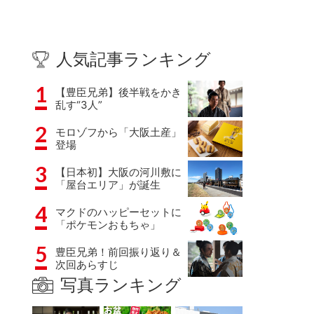
人気記事ランキング
1
【豊臣兄弟】後半戦をかき
乱す“3人”
2
モロゾフから「大阪土産」
登場
3
【日本初】大阪の河川敷に
「屋台エリア」が誕生
4
マクドのハッピーセットに
「ポケモンおもちゃ」
5
豊臣兄弟！前回振り返り＆
次回あらすじ
写真ランキング