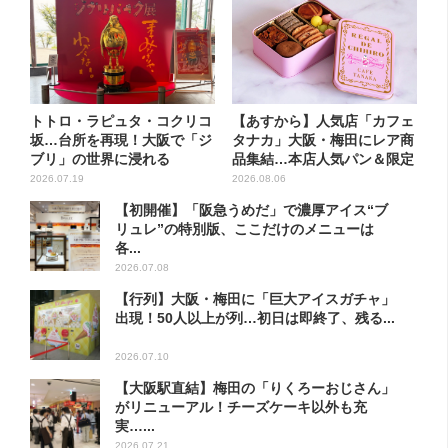
トトロ・ラピュタ・コクリコ
【あすから】人気店「カフェ
坂…台所を再現！大阪で「ジ
タナカ」大阪・梅田にレア商
ブリ」の世界に浸れる
品集結…本店人気パン＆限定
「食」...
ク...
2026.07.19
2026.08.06
【初開催】「阪急うめだ」で濃厚アイス“ブ
リュレ”の特別版、ここだけのメニューは
各...
2026.07.08
【行列】大阪・梅田に「巨大アイスガチャ」
出現！50人以上が列…初日は即終了、残る...
2026.07.10
【大阪駅直結】梅田の「りくろーおじさん」
がリニューアル！チーズケーキ以外も充
実…...
2026.07.21