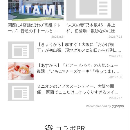
関西に4店舗だけの“高級ドト
“未来の妻”乃木坂46・井上
ール”…普通のドトールと、何
和、初登場「数秒なのに圧
が違う？コーヒーは約2倍の
巻」…「豊臣兄弟！」第30回
2026.8.5
2026.7.28
600円
あらすじ・清須会議
【きょうから】駅すぐ！大阪に「おかげ横
丁」が初出張、現地グルメに初日から行列…お
目当ては？
2026.7.15
【あすから】「ビアードパパ」の人気シュー
復活！“いちご×チーズケーキ”「待ってまし
た」とSNSで大歓喜
2026.7.30
ミニオンのアフタヌーンティー、大阪で開
催！ 関西でここだけ…そっくりすぎるスイー
ツも
2026.7.17
Recommended by
コラボPR