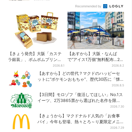
Recommended by
【きょう発売】大阪「カステ
【あすから】大阪・なんば
ラ銀装」、ポムポムプリンと
で“アイス1万個”無料配布…2日
初コラボ 紙袋まで限定デザ
間限定で、ロッテの人気商品
2026.8.1
2026.8.2
インに
もらえる
【あすから】どの世代？マクドのハッピーセ
ットに“ポケモンおもちゃ”、歴代30匹に「懐
かしい」と喜びの声
2026.8.5
【3日間】モロゾフ「復活してほしい」No.1ス
イーツ、2万3865票から選ばれた名作を限定
販売
2026.7.30
【きょうから】マクドナルド人気の「お食事
パイ」今年も登場、熱々とろ～り夏限定メニ
ュー
2026.7.29