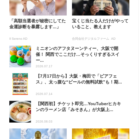
「高額当選者が秘密にしてた
宝くじ当たる人だけがやって
金運診断を暴露します...」
いること、教えます
Il Sereno AD
合同会社デジタルファーム AD
ミニオンのアフタヌーンティー、大阪で開
催！ 関西でここだけ…そっくりすぎるスイ
ー...
2026.07.17
【7月17日から】大阪・梅田で「ビアフェ
ス」、太っ腹な“ビールの無料試飲”も！期...
2026.07.14
【関西初】チケット即完…YouTuberヒカキ
ンのラーメン店「みそきん」が大阪上...
2026.08.03