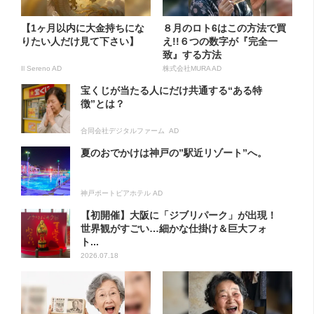
【1ヶ月以内に大金持ちにな
８月のロト6はこの方法で買
りたい人だけ見て下さい】
え!!６つの数字が『完全一
致』する方法
Il Sereno AD
株式会社MURA AD
宝くじが当たる人にだけ共通する“ある特
徴”とは？
合同会社デジタルファーム AD
夏のおでかけは神戸の”駅近リゾート”へ。
神戸ポートピアホテル AD
【初開催】大阪に「ジブリパーク」が出現！
世界観がすごい…細かな仕掛け＆巨大フォ
ト...
2026.07.18