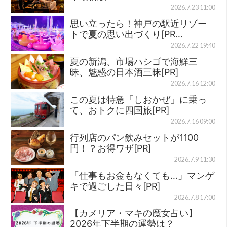
2026.7.23 11:00
思い立ったら！神戸の駅近リゾー
トで夏の思い出づくり[PR…
2026.7.22 19:40
夏の新潟、市場ハシゴで海鮮三
昧、魅惑の日本酒三昧[PR]
2026.7.16 12:00
この夏は特急「しおかぜ」に乗っ
て、おトクに四国旅[PR]
2026.7.16 09:00
行列店のパン飲みセットが1100
円！？お得ワザ[PR]
2026.7.9 11:30
「仕事もお金もなくても…」マンゲ
キで過ごした日々[PR]
2026.7.8 17:00
【カメリア・マキの魔女占い】
2026年下半期の運勢は？