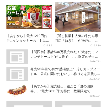
【あすから】最大1210円お
【通し営業】人気の牛たん専
得…ケンタッキーの「お盆パ
門店「ねぎし」が神戸に、
ック」、2週間だけ！数量限定
「想像しただけでお腹空
2026.8.3
2026.7.30
シール付き
く…」SNSで喜びの声
【関西初】累計500万枚売れた！“焼きたてフ
レンチトースト”が大阪で、ここ限定のチョコ
メニューも
2026.7.13
発売55年目で初の“熱湯禁止”…冷しカップヌー
ドル、公式に聞いたおいしい作り方を実践し
てみた
2026.7.24
【あすから】完売続出…銀だこ「夏の回数
券」、“最大2811円”お得に！数量限定で
2026.7.31