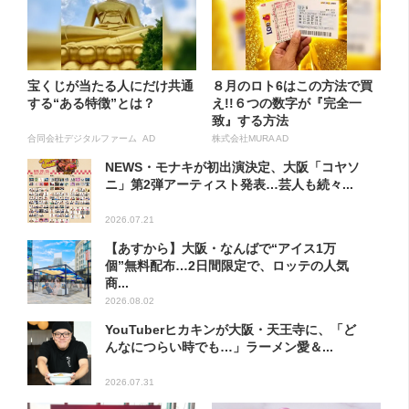
宝くじが当たる人にだけ共通
８月のロト6はこの方法で買
する“ある特徴”とは？
え!!６つの数字が『完全一
致』する方法
合同会社デジタルファーム AD
株式会社MURA AD
NEWS・モナキが初出演決定、大阪「コヤソ
ニ」第2弾アーティスト発表…芸人も続々...
2026.07.21
【あすから】大阪・なんばで“アイス1万
個”無料配布…2日間限定で、ロッテの人気
商...
2026.08.02
YouTuberヒカキンが大阪・天王寺に、「ど
んなにつらい時でも…」ラーメン愛＆...
2026.07.31