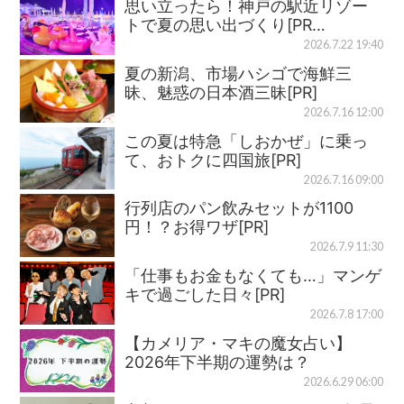
思い立ったら！神戸の駅近リゾー
トで夏の思い出づくり[PR…
2026.7.22 19:40
夏の新潟、市場ハシゴで海鮮三
昧、魅惑の日本酒三昧[PR]
2026.7.16 12:00
この夏は特急「しおかぜ」に乗っ
て、おトクに四国旅[PR]
2026.7.16 09:00
行列店のパン飲みセットが1100
円！？お得ワザ[PR]
2026.7.9 11:30
「仕事もお金もなくても…」マンゲ
キで過ごした日々[PR]
2026.7.8 17:00
【カメリア・マキの魔女占い】
2026年下半期の運勢は？
2026.6.29 06:00