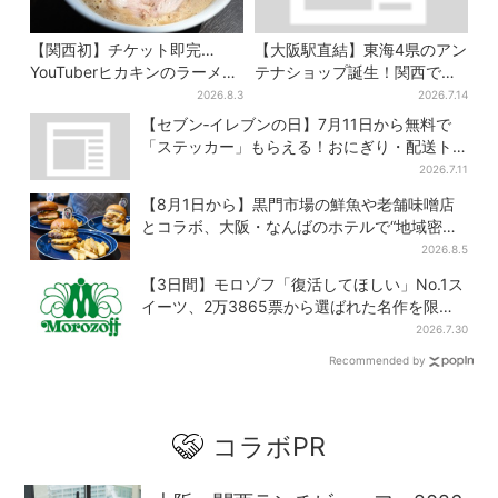
【関西初】チケット即完…
【大阪駅直結】東海4県のアン
YouTuberヒカキンのラーメン
テナショップ誕生！関西では
店「みそきん」が大阪上陸！
ここでしか買えない限定グル
2026.8.3
2026.7.14
「待ってました」と話題
メも
【セブン‐イレブンの日】7月11日から無料で
「ステッカー」もらえる！おにぎり・配送ト
ラックなど全4種…店頭で先着100枚
2026.7.11
【8月1日から】黒門市場の鮮魚や老舗味噌店
とコラボ、大阪・なんばのホテルで“地域密
着”の限定バーガー
2026.8.5
【3日間】モロゾフ「復活してほしい」No.1ス
イーツ、2万3865票から選ばれた名作を限定
販売
2026.7.30
Recommended by
コラボPR