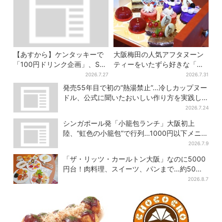
【あすから】ケンタッキーで
大阪梅田の人気アフタヌーン
「100円ドリンク企画」、S・
ティーをいたずら好きな「リ
M・Lの全サイズ対象！最大
トルミイ」がジャック！「ム
2026.7.27
2026.7.31
240円お得に
ーミン」たちとバカンスへ
発売55年目で初の“熱湯禁止”…冷しカップヌー
ドル、公式に聞いたおいしい作り方を実践し
てみた
2026.7.24
シンガポール発「小籠包ランチ」大阪初上
陸、“虹色の小籠包”で行列…1000円以下メニ
ューが充実
2026.7.9
「ザ・リッツ・カールトン大阪」なのに5000
円台！肉料理、スイーツ、パンまで…約50種
類が食べ放題
2026.8.7