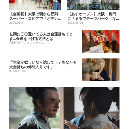
【全国初】大阪で朝から行列…
【あすオープン】大阪・梅田
スーパー・ロピアで「どデカ
に「まるでテーマパーク」な
抽選会」、開始30分で“1...
2026.08.01
巨大スポーツ店、461ブラン...
2026.08.06
玄関に〇〇置いてる人は金運落ちてま
す…金運を上げる方法とは
合同会社デジタルファーム AD
「大金が欲しいなら試して！」あなたも
大金持ちの仲間入りです。
Il Sereno AD