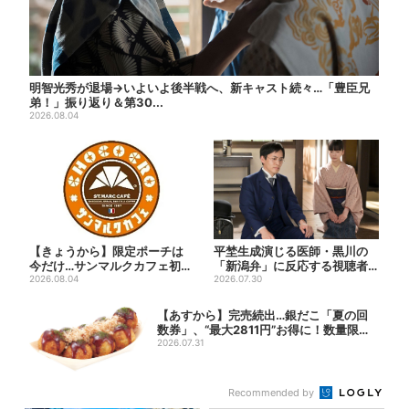
明智光秀が退場→いよいよ後半戦へ、新キャスト続々…「豊臣兄
弟！」振り返り＆第30...
2026.08.04
【きょうから】限定ポーチは
平埜生成演じる医師・黒川の
今だけ…サンマルクカフェ初の
「新潟弁」に反応する視聴者
「夏福袋」、実質無料でレア...
2026.08.04
続出「グッときた」
2026.07.30
【あすから】完売続出…銀だこ「夏の回
数券」、“最大2811円”お得に！数量限定
で
2026.07.31
Recommended by