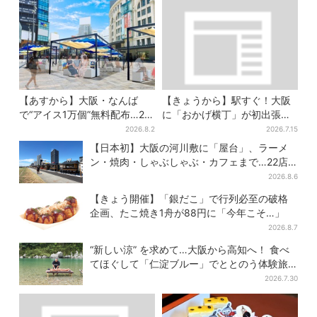
【あすから】大阪・なんば
【きょうから】駅すぐ！大阪
で“アイス1万個”無料配布…2日
に「おかげ横丁」が初出張、
間限定で、ロッテの人気商品
現地グルメに初日から行列…
2026.8.2
2026.7.15
もらえる
お目当ては？
【日本初】大阪の河川敷に「屋台」、ラーメ
ン・焼肉・しゃぶしゃぶ・カフェまで…22店
舗がオープン
2026.8.6
【きょう開催】「銀だこ」で行列必至の破格
企画、たこ焼き1舟が88円に「今年こそ…」
2026.8.7
“新しい涼” を求めて…大阪から高知へ！ 食べ
てほぐして「仁淀ブルー」でととのう体験旅
【2026夏最新版】
2026.7.30