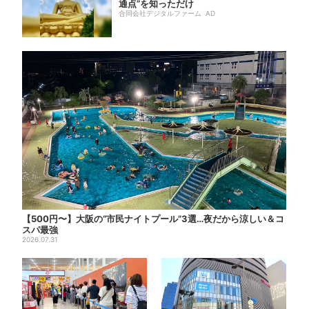
通点”を知っただけ
合同会社デジタルファーム AD
【500円〜】大阪の“市民ナイトプール”3選…夜だから涼しい＆コ
スパ最強
2026.07.31