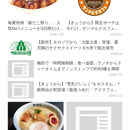
毎夏恒例「銀だこ祭り」、人
【きょうから】限定ポーチは
気No.1メニューが3日間だけ
今だけ…サンマルクカフェ初
お得に
の「夏福袋」、実質無料でレ
2026.7.29
2026.8.4
アグッズが手に入る
【新作】モロゾフから「大阪土産」登場、通
天閣のサクサクスイーツ 6カ所で順次発売
2026.8.6
梅田で「時間無制限」食べ放題…ランチからテ
ィータイムまでノンストップで約60種を満喫
2026.7.13
【きょうから】“雪見だいふく”をカスタム…？
新商品が初登場！阪急うめだ「アイスフェ
ス」で6日間だけ
2026.7.22