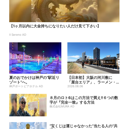
【1ヶ月以内に大金持ちになりたい人だけ見て下さい】
Il Sereno AD
夏のおでかけは神戸の”駅近リ
【日本初】大阪の河川敷に
ゾート”へ。
「屋台エリア」、ラーメン・
神戸ポートピアホテル AD
焼肉・しゃぶしゃぶ・カフェ
2026.08.06
まで...
８月のロト6はこの方法で買え!!６つの数
字が『完全一致』する方法
株式会社MURA AD
“宝くじは運じゃなかった”当たる人の“共