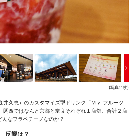
(写真11枚)
森井久恵）のカスタマイズ型ドリンク「Ｍｙ フルーツ
。関西ではなんと京都と奈良それぞれ１店舗、合計２店
どんなフラペチーノなのか？
売、反響は？