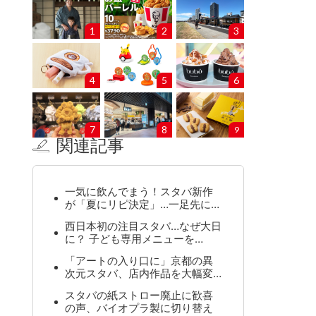
1
2
3
4
5
6
7
8
9
関連記事
一気に飲んでまう！スタバ新作
が「夏にリピ決定」…一足先に…
西日本初の注目スタバ…なぜ大日
に？ 子ども専用メニューを…
「アートの入り口に」京都の異
次元スタバ、店内作品を大幅変…
スタバの紙ストロー廃止に歓喜
の声、バイオプラ製に切り替え