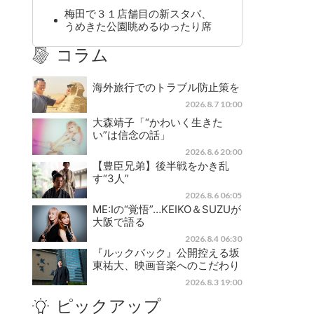
梅田で３１店舗目の新スタバ、
うめきた公園眺めるゆったり席
コラム
海外旅行でのトラブル防止策を
2026.8.7 10:00
大森靖子「“かわいく生きた
い”は信念の話」
2026.8.6 20:00
【豊臣兄弟】後半戦をかき乱
す“3人”
2026.8.6 06:05
ME:Iの“覚悟”…KEIKO＆SUZUが
大阪で語る
2026.8.4 06:30
『ルックバック』公開控える坂
東祐大、映画音楽へのこだわり
2026.8.3 19:00
ピックアップ