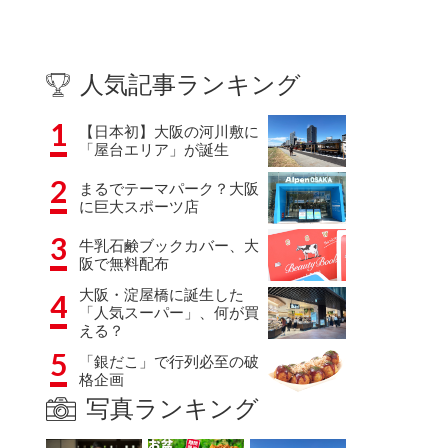
人気記事ランキング
1
【日本初】大阪の河川敷に
「屋台エリア」が誕生
2
まるでテーマパーク？大阪
に巨大スポーツ店
3
牛乳石鹸ブックカバー、大
阪で無料配布
大阪・淀屋橋に誕生した
4
「人気スーパー」、何が買
える？
5
「銀だこ」で行列必至の破
格企画
写真ランキング