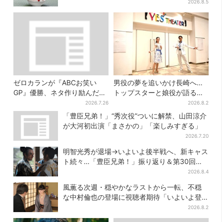
りの盆踊りも
2026.8.5
ゼロカランが『ABCお笑い
男役の夢を追いかけ長崎へ…
GP』優勝、ネタ作り励んだ1
トップスターと娘役が語る
年間「若手で一番やってる自
「ハウステンボス歌劇団」と
2026.7.26
2026.8.2
信はあった」
は？大阪で初公演開催
「豊臣兄弟！」“秀次役”ついに解禁、山田涼介
が大河初出演「まさかの」「楽しみすぎる」
2026.7.20
明智光秀が退場→いよいよ後半戦へ、新キャス
ト続々…「豊臣兄弟！」振り返り＆第30回あ
らすじ
2026.8.4
風薫る次週・穏やかなラストから一転、不穏
な中村倫也の登場に視聴者期待「いよいよ登
場だ」
2026.8.2