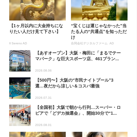
【1ヶ月以内に大金持ちにな
“宝くじは運じゃなかった”当
りたい人だけ見て下さい】
たる人の“共通点”を知っただ
け
Il Sereno AD
合同会社デジタルファーム AD
【あすオープン】大阪・梅田に「まるでテー
マパーク」な巨大スポーツ店、461ブラン...
2026.08.06
【500円〜】大阪の“市民ナイトプール”3
選…夜だから涼しい＆コスパ最強
2026.07.31
【全国初】大阪で朝から行列…スーパー・ロ
ピアで「どデカ抽選会」、開始30分で“1...
2026.08.01