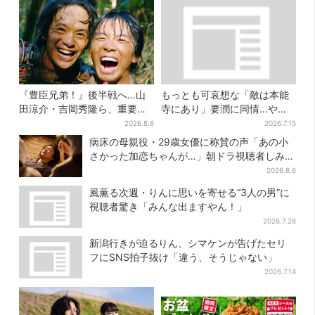
『豊臣兄弟！』後半戦へ…山
もっとも可哀想な「敵は本能
田涼介・吉岡秀隆ら、重要人
寺にあり」要潤に同情…やっ
物のビジュアル解禁でSNS興
てない“毒殺”、元上司の裏切
2026.8.6
2026.7.15
奮「キター！！」
り【豊臣兄弟】
病床の母親役・29歳女優に称賛の声「あの小
さかった加恋ちゃんが…」朝ドラ視聴者しみじ
み
2026.8.6
風薫る次週・りんに思いを寄せる“3人の男”に
視聴者驚き「みんな出ますやん！」
2026.7.26
新潟行きが迫るりん、シマケンが告げたセリ
フにSNS拍子抜け「違う、そうじゃない」
2026.7.14