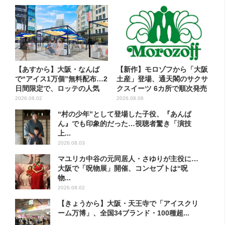
【あすから】大阪・なんば
【新作】モロゾフから「大阪
で“アイス1万個”無料配布…2
土産」登場、通天閣のサクサ
日間限定で、ロッテの人気
クスイーツ 6カ所で順次発売
商...
2026.08.02
2026.08.06
“村の少年”として登場した子役、『あんぱ
ん』でも印象的だった…視聴者驚き「演技
上...
2026.08.03
マユリカ中谷の元同居人・さゆりが主役に…
大阪で「呪物展」開催、コンセプトは“呪
物...
2026.08.02
【きょうから】大阪・天王寺で「アイスクリ
ーム万博」、全国34ブランド・100種超...