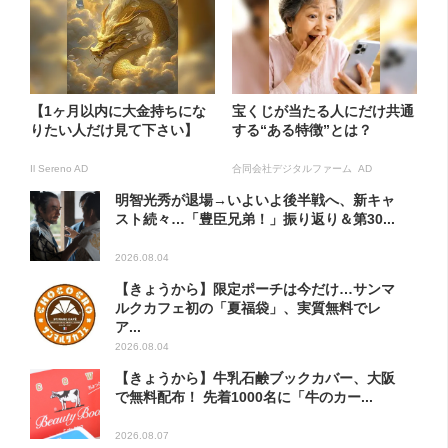
【1ヶ月以内に大金持ちにな
宝くじが当たる人にだけ共通
りたい人だけ見て下さい】
する“ある特徴”とは？
Il Sereno AD
合同会社デジタルファーム AD
明智光秀が退場→いよいよ後半戦へ、新キャ
スト続々…「豊臣兄弟！」振り返り＆第30...
2026.08.04
【きょうから】限定ポーチは今だけ…サンマ
ルクカフェ初の「夏福袋」、実質無料でレ
ア...
2026.08.04
【きょうから】牛乳石鹸ブックカバー、大阪
で無料配布！ 先着1000名に「牛のカー...
2026.08.07