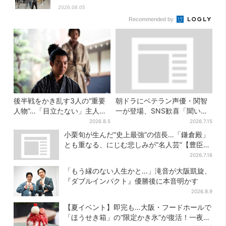
2026.08.05
Recommended by
後半戦をかき乱す3人の“重要
朝ドラにベテラン声優・関智
人物”…「目立たない」主人
一が登場、SNS歓喜「聞いた
公・仲野太賀も、モブキャラ
ことある声がすると思った
2026.8.5
2026.7.15
→覚醒へ【豊臣兄弟】
ら！」
小栗旬が生んだ“史上最強”の信長…「鎌倉殿」
とも重なる、にじむ悲しみが“名人芸”【豊臣兄
弟】
2026.7.16
「もう縁のない人生かと…」滝音が大阪凱旋、
『ダブルインパクト』優勝後に本音明かす
2026.8.9
【夏イベント】即完も…大阪・フードホールで
「ほうせき箱」の“限定かき氷”が復活！一夜限