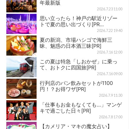
年最新版
2026.7.23 11:00
思い立ったら！神戸の駅近リゾー
トで夏の思い出づくり[PR…
2026.7.22 19:40
夏の新潟、市場ハシゴで海鮮三
昧、魅惑の日本酒三昧[PR]
2026.7.16 12:00
この夏は特急「しおかぜ」に乗っ
て、おトクに四国旅[PR]
2026.7.16 09:00
行列店のパン飲みセットが1100
円！？お得ワザ[PR]
2026.7.9 11:30
「仕事もお金もなくても…」マンゲ
キで過ごした日々[PR]
2026.7.8 17:00
【カメリア・マキの魔女占い】