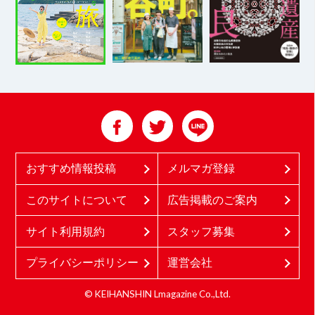
おすすめ情報投稿
メルマガ登録
このサイトについて
広告掲載のご案内
サイト利用規約
スタッフ募集
プライバシーポリシー
運営会社
© KEIHANSHIN Lmagazine Co.,Ltd.