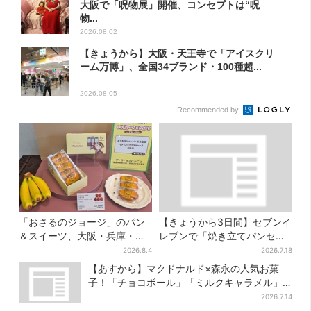
大阪で「呪物展」開催、コンセプトは“呪
物...
2026.08.02
【きょうから】大阪・天王寺で「アイスクリ
ーム万博」、全国34ブランド・100種超...
2026.08.05
Recommended by
「おさるのジョージ」のパン
【きょうから3日間】セブンイ
＆スイーツ、大阪・兵庫・京
レブンで「焼き立てパンセー
都限定で【きょうから】発売
ル」、人気シリーズがお得
2026.8.4
2026.7.18
スタート
に…チョコクッキーも対象
【あすから】マクドナルド×森永の人気お菓
子！「チョコボール」「ミルクキャラメル」
があのスイーツに変身…6年ぶり復活シェイク
2026.7.14
も