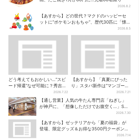
2026.8.2
【あすから】どの世代？マクドのハッピーセ
ットに“ポケモンおもちゃ”、歴代30匹に「懐
かしい」と喜びの声
2026.8.5
どう考えてもおかしい…“スピ
【あすから】「真夏にぴった
ード帰還”なぜ可能に？秀吉が
り」スタバ新作は“マンゴー×
噂した、3人目の謀反人【豊臣
オレンジ”、果肉ごろっと…さ
2026.7.22
2026.7.21
兄弟】
っぱり3種が登場
【通し営業】人気の牛たん専門店「ねぎし」
が神戸に、「想像しただけでお腹空く…」SNS
で喜びの声
2026.7.30
【あすから】ゼッテリアから「夏の福袋」が
登場、限定グッズ＆お得な3500円クーポン付
き
2026.7.14