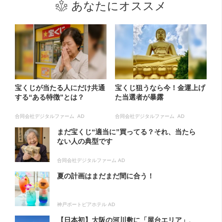
あなたにオススメ
宝くじが当たる人にだけ共通
宝くじ狙うなら今！金運上げ
する“ある特徴”とは？
た当選者が暴露
合同会社デジタルファーム AD
合同会社デジタルファーム AD
まだ宝くじ“適当に”買ってる？それ、当たら
ない人の典型です
合同会社デジタルファーム AD
夏の計画はまだまだ間に合う！
神戸ポートピアホテル AD
【日本初】大阪の河川敷に「屋台エリア」、