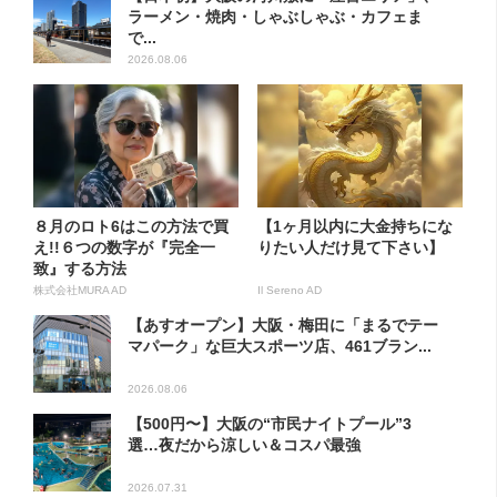
ラーメン・焼肉・しゃぶしゃぶ・カフェま
で...
2026.08.06
８月のロト6はこの方法で買
【1ヶ月以内に大金持ちにな
え!!６つの数字が『完全一
りたい人だけ見て下さい】
致』する方法
株式会社MURA AD
Il Sereno AD
【あすオープン】大阪・梅田に「まるでテー
マパーク」な巨大スポーツ店、461ブラン...
2026.08.06
【500円〜】大阪の“市民ナイトプール”3
選…夜だから涼しい＆コスパ最強
2026.07.31