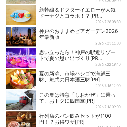
2026.7.30 09:00
新幹線＆ドクターイエローが人気
ドーナツとコラボ！？[PR…
2026.7.28 08:30
神戸のおすすめビアガーデン2026
年最新版
2026.7.23 11:00
思い立ったら！神戸の駅近リゾー
トで夏の思い出づくり[PR…
2026.7.22 19:40
夏の新潟、市場ハシゴで海鮮三
昧、魅惑の日本酒三昧[PR]
2026.7.16 12:00
この夏は特急「しおかぜ」に乗っ
て、おトクに四国旅[PR]
2026.7.16 09:00
行列店のパン飲みセットが1100
円！？お得ワザ[PR]