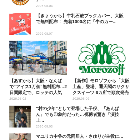
2026.08.04
【きょうから】牛乳石鹸ブックカバー、大阪
で無料配布！ 先着1000名に「牛のカー...
2026.08.07
【あすから】大阪・なんば
【新作】モロゾフから「大阪
で“アイス1万個”無料配布…2
土産」登場、通天閣のサクサ
日間限定で、ロッテの人気
クスイーツ 6カ所で順次発売
商...
2026.08.02
2026.08.06
“村の少年”として登場した子役、『あんぱ
ん』でも印象的だった…視聴者驚き「演技
上...
2026.08.03
マユリカ中谷の元同居人・さゆりが主役に…