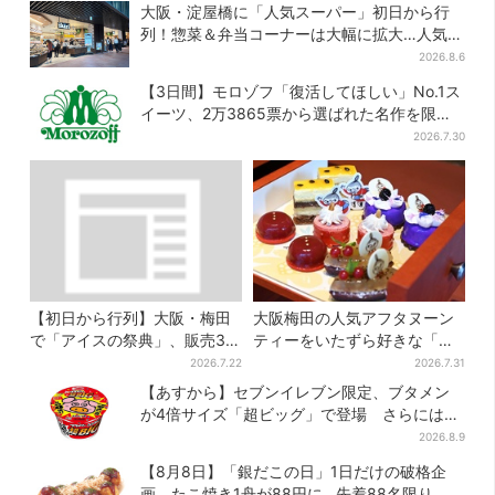
大阪・淀屋橋に「人気スーパー」初日から行
列！惣菜＆弁当コーナーは大幅に拡大…人気商
品は？
2026.8.6
【3日間】モロゾフ「復活してほしい」No.1ス
イーツ、2万3865票から選ばれた名作を限定
販売
2026.7.30
【初日から行列】大阪・梅田
大阪梅田の人気アフタヌーン
で「アイスの祭典」、販売30
ティーをいたずら好きな「リ
分で完売…“ほうせき箱”の限定
トルミイ」がジャック！「ム
2026.7.22
2026.7.31
メニューも
ーミン」たちとバカンスへ
【あすから】セブンイレブン限定、ブタメン
が4倍サイズ「超ビッグ」で登場 さらには
「フライドチキン」バージョンも…！？
2026.8.9
【8月8日】「銀だこの日」1日だけの破格企
画、たこ焼き1舟が88円に…先着88名限り