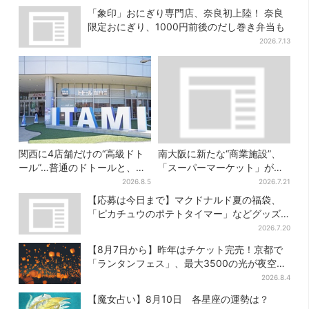
「象印」おにぎり専門店、奈良初上陸！ 奈良
限定おにぎり、1000円前後のだし巻き弁当も
2026.7.13
関西に4店舗だけの“高級ドト
南大阪に新たな“商業施設”、
ール”…普通のドトールと、何
「スーパーマーケット」が先
が違う？コーヒーは約2倍の
行オープン！駅直結＆21時ま
2026.8.5
2026.7.21
600円
で営業
【応募は今日まで】マクドナルド夏の福袋、
「ピカチュウのポテトタイマー」などグッズ3
品＆商品券付きで3900円
2026.7.20
【8月7日から】昨年はチケット完売！京都で
「ランタンフェス」、最大3500の光が夜空
に…会場には縁日も
2026.8.4
【魔女占い】8月10日 各星座の運勢は？