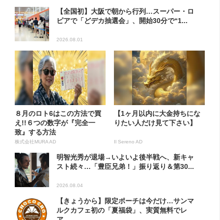
【全国初】大阪で朝から行列…スーパー・ロ
ピアで「どデカ抽選会」、開始30分で“1...
2026.08.01
８月のロト6はこの方法で買
【1ヶ月以内に大金持ちにな
え!!６つの数字が『完全一
りたい人だけ見て下さい】
致』する方法
株式会社MURA AD
Il Sereno AD
明智光秀が退場→いよいよ後半戦へ、新キャ
スト続々…「豊臣兄弟！」振り返り＆第30...
2026.08.04
【きょうから】限定ポーチは今だけ…サンマ
ルクカフェ初の「夏福袋」、実質無料でレ
ア...