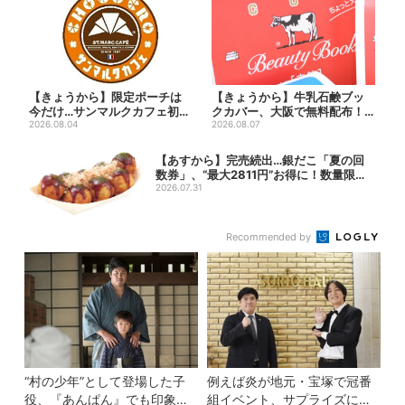
【きょうから】限定ポーチは
【きょうから】牛乳石鹸ブッ
今だけ…サンマルクカフェ初の
クカバー、大阪で無料配布！
「夏福袋」、実質無料でレア...
2026.08.04
先着1000名に「牛のカー...
2026.08.07
【あすから】完売続出…銀だこ「夏の回
数券」、“最大2811円”お得に！数量限定
で
2026.07.31
Recommended by
“村の少年”として登場した子
例えば炎が地元・宝塚で冠番
役、『あんぱん』でも印象的
組イベント、サプライズに会