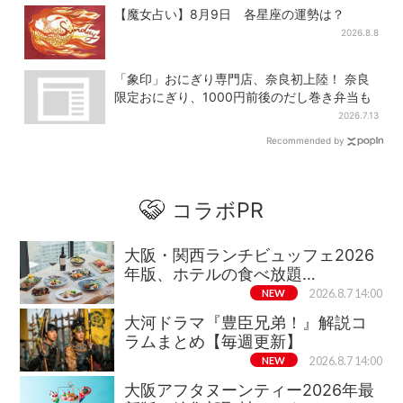
【魔女占い】8月9日 各星座の運勢は？
2026.8.8
「象印」おにぎり専門店、奈良初上陸！ 奈良
限定おにぎり、1000円前後のだし巻き弁当も
2026.7.13
Recommended by
コラボPR
大阪・関西ランチビュッフェ2026
年版、ホテルの食べ放題…
NEW
2026.8.7 14:00
大河ドラマ『豊臣兄弟！』解説コ
ラムまとめ【毎週更新】
NEW
2026.8.7 14:00
大阪アフタヌーンティー2026年最