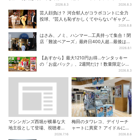
だった…視聴者驚き「どうり
場騒然「まさか本人が出てく
2026.8.3
2026.8.3
で演技上手だと」
るとは…」
芸人顔負け？ 河合郁人がコラボコントに全力
投球、“芸人も恥ずかしくてやらない”ギャグに
も挑戦
2026.8.8
はさみ、ノミ、ハンマー…工具持って集合！閉
店「難波ベアーズ」最終日400人超…最後は
「もう帰ってください」
2026.8.1
【あすから】最大1210円お得…ケンタッキー
の「お盆パック」、2週間だけ！数量限定シー
ル付き
2026.8.3
マシンガンズ西堀が横暴な大
梅田のタワレコ、デイリーチ
地主役として登場、視聴者驚
ャートに異変？ アイドルに混
き「似てる人かと思った
じり“マユリカ”が1位に…お笑
2026.7.16
2026.8.6