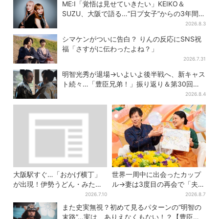
ら…」
いが強すぎる理由とは
ME:I「覚悟は見せていきたい」KEIKO＆
SUZU、大阪で語る…“日プ女子”からの3年間
と、7人で目指す夢
2026.8.3
シマケンがついに告白？ りんの反応にSNS祝
福「さすがに伝わったよね？」
2026.7.31
明智光秀が退場→いよいよ後半戦へ、新キャス
ト続々…「豊臣兄弟！」振り返り＆第30回あ
らすじ
2026.8.4
大阪駅すぐ…「おかげ横丁」
世界一周中に出会ったカップ
が出現！伊勢うどん・みたら
ル→妻は3度目の再会で「夫の
しだんご・かき氷など、名物
顔の良さを認識」ジョージア
2026.7.10
2026.8.7
グルメが集結
の酒場で急接近
また史実無視？初めて見るパターンの“明智の
末路”…実は、ありえなくもない！？【豊臣兄