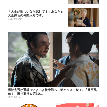
「大金が欲しいなら試して！」あなたも
大金持ちの仲間入りです。
Il Sereno AD
明智光秀が退場→いよいよ後半戦へ、新キャスト続々…「豊臣兄
弟！」振り返り＆第30...
2026.08.04