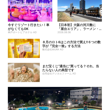
今すぐリゾート行きたい！車
【日本初】大阪の河川敷に
がなくてもOK
「屋台エリア」、ラーメン・
神戸ポートピアホテル AD
焼肉・しゃぶしゃぶ・カフェ
2026.08.06
まで...
８月のロト6はこの方法で買え!!６つの数
字が『完全一致』する方法
株式会社MURA AD
まだ宝くじ“適当に”買ってる？それ、当
たらない人の典型です
合同会社デジタルファーム AD