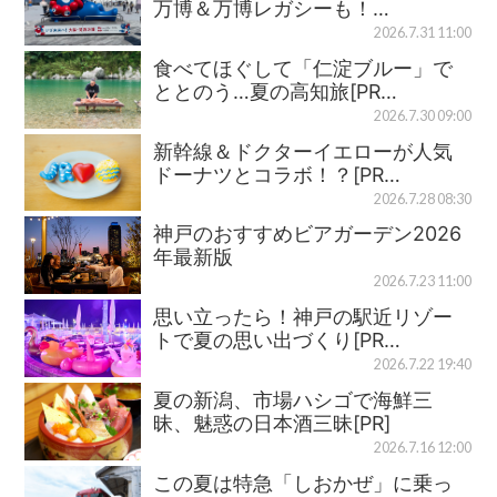
万博＆万博レガシーも！…
2026.7.31 11:00
食べてほぐして「仁淀ブルー」で
ととのう…夏の高知旅[PR…
2026.7.30 09:00
新幹線＆ドクターイエローが人気
ドーナツとコラボ！？[PR…
2026.7.28 08:30
神戸のおすすめビアガーデン2026
年最新版
2026.7.23 11:00
思い立ったら！神戸の駅近リゾー
トで夏の思い出づくり[PR…
2026.7.22 19:40
夏の新潟、市場ハシゴで海鮮三
昧、魅惑の日本酒三昧[PR]
2026.7.16 12:00
この夏は特急「しおかぜ」に乗っ