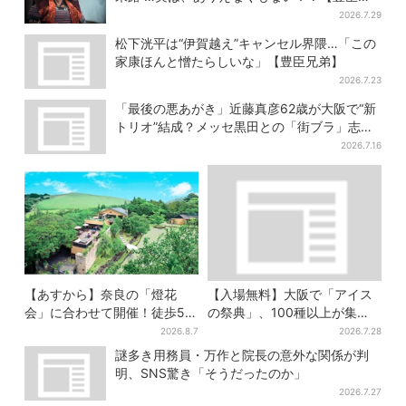
弟】
2026.7.29
松下洸平は“伊賀越え”キャンセル界隈…「この
家康ほんと憎たらしいな」【豊臣兄弟】
2026.7.23
「最後の悪あがき」近藤真彦62歳が大阪で“新
トリオ”結成？メッセ黒田との「街ブラ」志願
し天満橋、京橋へ
2026.7.16
【あすから】奈良の「燈花
【入場無料】大阪で「アイス
会」に合わせて開催！徒歩5
の祭典」、100種以上が集
分…結婚式場が“バル”に、前後
結！グッズ＆タダ券が当たる
2026.8.7
2026.7.28
で食事が楽しめる
巨大ガチャも
謎多き用務員・万作と院長の意外な関係が判
明、SNS驚き「そうだったのか」
2026.7.27