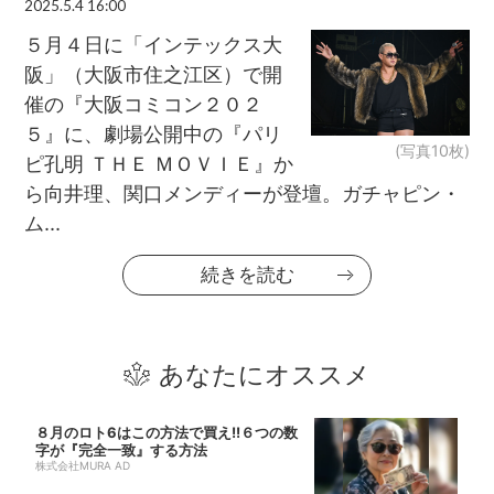
2025.5.4 16:00
５月４日に「インテックス大
阪」（大阪市住之江区）で開
催の『大阪コミコン２０２
５』に、劇場公開中の『パリ
(写真10枚)
ピ孔明 ＴＨＥ ＭＯＶＩＥ』か
ら向井理、関口メンディーが登壇。ガチャピン・
ム...
続きを読む
あなたにオススメ
８月のロト6はこの方法で買え!!６つの数
字が『完全一致』する方法
株式会社MURA AD