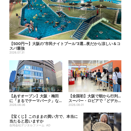
【500円〜】大阪の“市民ナイトプール”3選…夜だから涼しい＆コ
スパ最強
2026.07.31
【あすオープン】大阪・梅田
【全国初】大阪で朝から行列…
に「まるでテーマパーク」な
スーパー・ロピアで「どデカ
巨大スポーツ店、461ブラン...
2026.08.06
抽選会」、開始30分で“1...
2026.08.01
【宝くじ】このままの買い方で、本当に
当たると思いますか
合同会社デジタルファーム AD