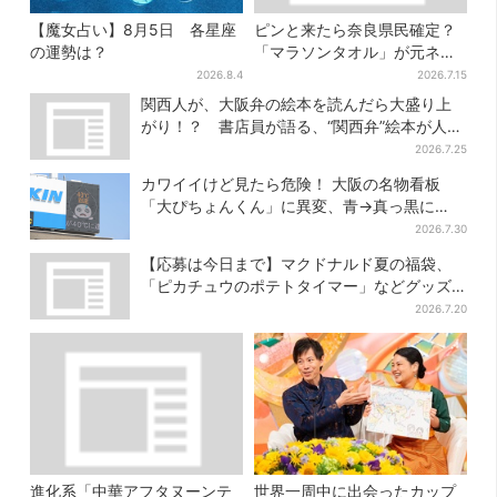
【魔女占い】8月5日 各星座
ピンと来たら奈良県民確定？
の運勢は？
「マラソンタオル」が元ネタ
の汗取りインナー、販売数5万
2026.8.4
2026.7.15
枚突破
関西人が、大阪弁の絵本を読んだら大盛り上
がり！？ 書店員が語る、“関西弁”絵本が人気
を集めるワケとは
2026.7.25
カワイイけど見たら危険！ 大阪の名物看板
「大ぴちょんくん」に異変、青→真っ黒に…
2026.7.30
【応募は今日まで】マクドナルド夏の福袋、
「ピカチュウのポテトタイマー」などグッズ3
品＆商品券付きで3900円
2026.7.20
進化系「中華アフタヌーンテ
世界一周中に出会ったカップ