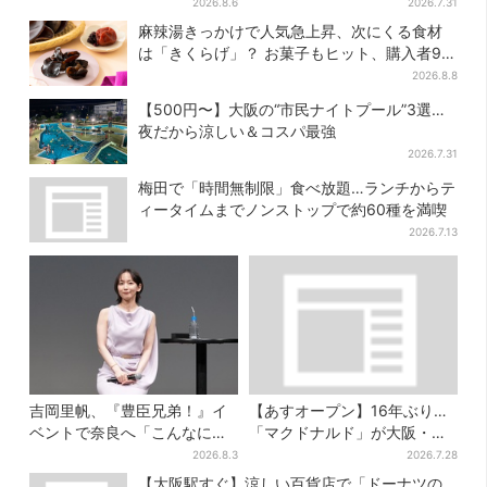
じり“マユリカ”が1位に…お笑
がアンバサダーに…グループ
2026.8.6
2026.7.31
いが強すぎる理由とは
楽曲ともシンクロ
麻辣湯きっかけで人気急上昇、次にくる食材
は「きくらげ」？ お菓子もヒット、購入者9割
超が女性
2026.8.8
【500円〜】大阪の“市民ナイトプール”3選…
夜だから涼しい＆コスパ最強
2026.7.31
梅田で「時間無制限」食べ放題…ランチからテ
ィータイムまでノンストップで約60種を満喫
2026.7.13
吉岡里帆、『豊臣兄弟！』イ
【あすオープン】16年ぶり…
ベントで奈良へ「こんなに楽
「マクドナルド」が大阪・本
しんでもらえてうれしい」
町に帰ってくる！駅から徒歩1
2026.8.3
2026.7.28
分＆23時まで
【大阪駅すぐ】涼しい百貨店で「ドーナツの