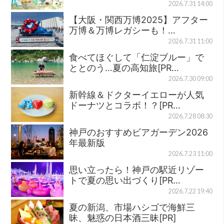
2026.7.31 14:00
【大阪・関西万博2025】アフター
万博＆万博レガシーも！…
2026.7.31 11:00
食べてほぐして「仁淀ブルー」で
ととのう…夏の高知旅[PR…
2026.7.30 09:00
新幹線＆ドクターイエローが人気
ドーナツとコラボ！？[PR…
2026.7.28 08:30
神戸のおすすめビアガーデン2026
年最新版
2026.7.23 11:00
思い立ったら！神戸の駅近リゾー
トで夏の思い出づくり[PR…
2026.7.22 19:40
夏の新潟、市場ハシゴで海鮮三
昧、魅惑の日本酒三昧[PR]