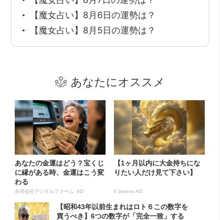
【魔女占い】8月6日の運勢は？
【魔女占い】8月5日の運勢は？
あなたにオススメ
あなたの金運はどう？宝くじ
【1ヶ月以内に大金持ちにな
に縁がある時、金運はこう変
りたい人だけ見て下さい】
わる
合同会社デジタルファーム AD
Il Sereno AD
【昭和43年以前生まれはロト６この数字を
買うべき】6つの数字が「完全一致」する