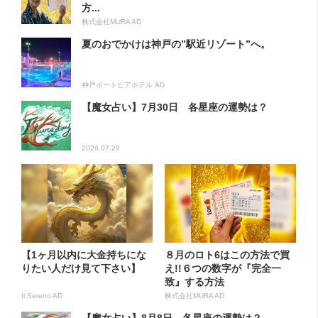
方...
株式会社MURA AD
夏のおでかけは神戸の”駅近リゾート”へ。
神戸ポートピアホテル AD
【魔女占い】7月30日 各星座の運勢は？
2026.07.29
【1ヶ月以内に大金持ちにな
８月のロト6はこの方法で買
りたい人だけ見て下さい】
え!!６つの数字が『完全一
致』する方法
Il Sereno AD
株式会社MURA AD