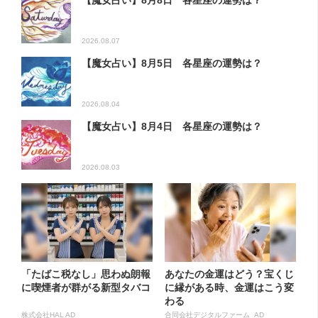
【魔女占い】8月8日 各星座の運勢は？
2026.08.07
【魔女占い】8月5日 各星座の運勢は？
2026.08.04
【魔女占い】8月4日 各星座の運勢は？
2026.08.03
「たばこ税なし」思わぬ朗報
あなたの金運はどう？宝くじ
に喫煙者が群がる新型タバコ
に縁がある時、金運はこう変
わる
株式会社HAL AD
合同会社デジタルファーム AD