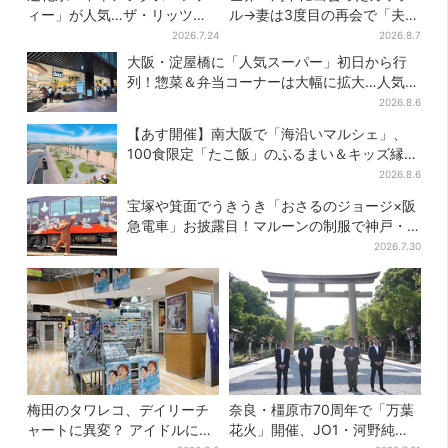
ィー」が人気…ザ・リッツ・
ル→妻は3度目の再会で「夫の
カールトン大阪でも、8月末ま
顔の良さを認識」ジョージア
2026.7.24
2026.8.7
で開催
の酒場で急接近
大阪・淀屋橋に「人気スーパー」初日から行
列！惣菜＆弁当コーナーは大幅に拡大…人気商
品は？
2026.8.6
【あす開催】南大阪で「海沿いマルシェ」、
100食限定「たこ飯」のふるまい＆キッズ縁日
も
2026.8.6
宝塚や箕面でうきうき「おさるのジョージ×阪
急電車」お披露目！マルーンの制服で神戸・
宝塚・京都各線に添乗
2026.7.30
梅田のタワレコ、デイリーチ
奈良・橿原市70周年で「万葉
ャートに異変？ アイドルに混
花火」開催、JO1・河野純喜