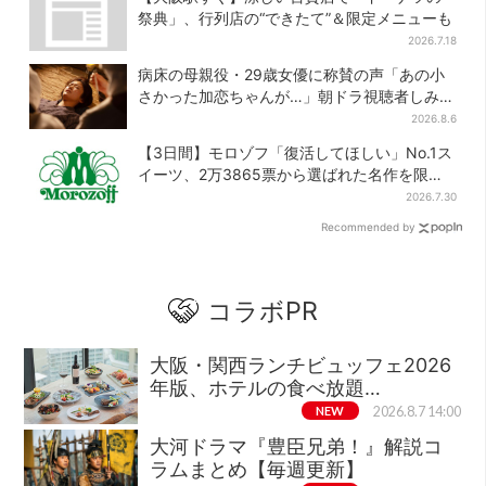
祭典」、行列店の“できたて”＆限定メニューも
2026.7.18
病床の母親役・29歳女優に称賛の声「あの小
さかった加恋ちゃんが…」朝ドラ視聴者しみじ
み
2026.8.6
【3日間】モロゾフ「復活してほしい」No.1ス
イーツ、2万3865票から選ばれた名作を限定
販売
2026.7.30
Recommended by
コラボPR
大阪・関西ランチビュッフェ2026
年版、ホテルの食べ放題…
NEW
2026.8.7 14:00
大河ドラマ『豊臣兄弟！』解説コ
ラムまとめ【毎週更新】