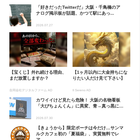
「好きだったTwitterだ」大阪・千鳥橋のア
ナログ掲示板が話題、かつて駅にあっ...
2026.07.27
【宝くじ】外れ続ける理由、
【1ヶ月以内に大金持ちにな
まだ放置しますか？
りたい人だけ見て下さい】
合同会社デジタルファーム AD
Il Sereno AD
カワイイけど見たら危険！ 大阪の名物看板
「大ぴちょんくん」に異変、青→真っ黒に…
2026.07.30
【きょうから】限定ポーチは今だけ…サンマ
ルクカフェ初の「夏福袋」、実質無料でレ
ア...