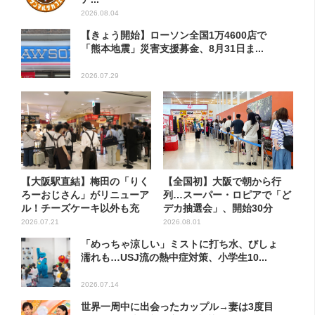
2026.08.04
【きょう開始】ローソン全国1万4600店で
「熊本地震」災害支援募金、8月31日ま...
2026.07.29
【大阪駅直結】梅田の「りく
【全国初】大阪で朝から行
ろーおじさん」がリニューア
列…スーパー・ロピアで「ど
ル！チーズケーキ以外も充
デカ抽選会」、開始30分
実…...
で“1...
2026.07.21
2026.08.01
「めっちゃ涼しい」ミストに打ち水、びしょ
濡れも…USJ流の熱中症対策、小学生10...
2026.07.14
世界一周中に出会ったカップル→妻は3度目