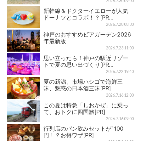
2026.7.30 09:00
新幹線＆ドクターイエローが人気
ドーナツとコラボ！？[PR…
2026.7.28 08:30
神戸のおすすめビアガーデン2026
年最新版
2026.7.23 11:00
思い立ったら！神戸の駅近リゾー
トで夏の思い出づくり[PR…
2026.7.22 19:40
夏の新潟、市場ハシゴで海鮮三
昧、魅惑の日本酒三昧[PR]
2026.7.16 12:00
この夏は特急「しおかぜ」に乗っ
て、おトクに四国旅[PR]
2026.7.16 09:00
行列店のパン飲みセットが1100
円！？お得ワザ[PR]