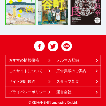
おすすめ情報投稿
メルマガ登録
このサイトについて
広告掲載のご案内
サイト利用規約
スタッフ募集
プライバシーポリシー
運営会社
© KEIHANSHIN Lmagazine Co.,Ltd.