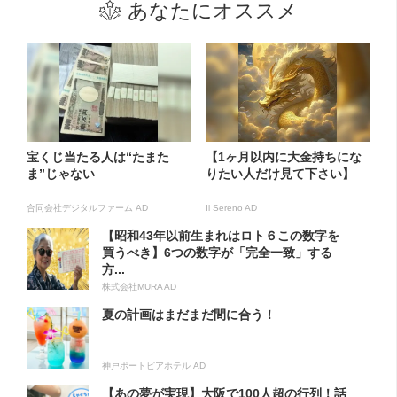
あなたにオススメ
宝くじ当たる人は“たまた
【1ヶ月以内に大金持ちにな
ま”じゃない
りたい人だけ見て下さい】
合同会社デジタルファーム AD
Il Sereno AD
【昭和43年以前生まれはロト６この数字を
買うべき】6つの数字が「完全一致」する
方...
株式会社MURA AD
夏の計画はまだまだ間に合う！
神戸ポートピアホテル AD
【あの夢が実現】大阪で100人超の行列！話