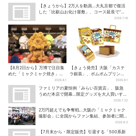
【きょうから】2万人を動員…大丸京都で復活
した「比叡山お化け屋敷」、コース延長で“怖
さ”パワーアップ
2026.7.18
【8月2日から】万博で注目集
【きょう発売】大阪「カステ
めた「ミャクミャク焼き」初
ラ銀装」、ポムポムプリンと
グッズ化！大阪・梅田だけの
初コラボ 紙袋まで限定デザ
2026.8.1
2026.8.1
新商品が登場
インに
ファミリアの夏恒例「みらい百貨店」、阪急
うめだ本店で開幕…限定グッズを大人買いする
人続出
2026.7.22
2万円超えでも争奪戦…大阪の「ミャクミャク
撮影会」に全国からファン集結、参加者に聞
いた「それでも会いたい理由」
2026.8.3
【7月末から・限定販売】引退する「500系新