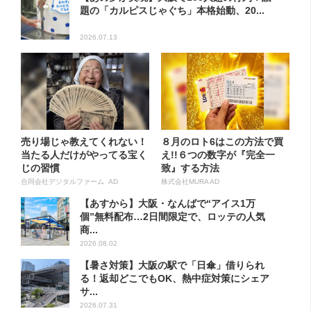
題の「カルピスじゃぐち」本格始動、20...
2026.07.13
売り場じゃ教えてくれない！
８月のロト6はこの方法で買
当たる人だけがやってる宝く
え!!６つの数字が『完全一
じの習慣
致』する方法
合同会社デジタルファーム AD
株式会社MURA AD
【あすから】大阪・なんばで“アイス1万
個”無料配布…2日間限定で、ロッテの人気
商...
2026.08.02
【暑さ対策】大阪の駅で「日傘」借りられ
る！返却どこでもOK、熱中症対策にシェア
サ...
2026.07.31