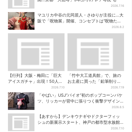
2026.7.16
マユリカ中谷の元同居人・さゆりが主役に…大
阪で「呪物展」開催、コンセプトは“呪物たち
のお茶会”
2026.8.2
【行列】大阪・梅田に「巨大
「竹中大工道具館」で、旅の
アイスガチャ」出現！50人以
お土産に買った「鉛筆削り」
上が列…初日は即終了、残る
が「ヤバイぐらいの切れ味」
2026.7.10
2026.7.19
開催日は？
「やばい」USJ“バイオ”初のポップコーンバケ
ツ、リッカーが背中に張りつく衝撃デザイン
に騒然…フレーバーにも反応
2026.8.5
【あすから】デンキウナギやドクターフィッ
シュの新展示スタート、神戸の都市型水族館
が5周年
2026.7.10