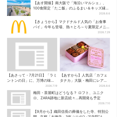
【あす開催】南大阪で「海沿いマルシェ」、
100食限定「たこ飯」のふるまい＆キッズ縁日
も
2026.8.6
【きょうから】マクドナルド人気の「お食事
パイ」今年も登場、熱々とろ～り夏限定メニ
ュー
2026.7.29
【あさって・7月21日】「ラミ
【あすから】人気店「カフェ
ントンの日」に、万博の味が
タナカ」大阪・梅田にレア商
大阪で復活…カフェで100
品集結…本店人気パン＆限定
2026.7.19
2026.8.6
個“無料配布”
クッキー缶も！ 7日間の夏イ
梅田・茶屋町はどうなる？ ロフト、ユニク
ベント
ロ、ZARA跡地に新店続々…再開発も予定
2026.7.10
【9月から】織田信長の葬儀をした寺、特別公
開…京都「大徳寺」3年ぶりの“レア寺院”も