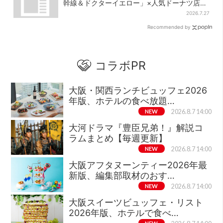
幹線＆ドクターイエロー」×人気ドーナツ店が
コラボ、手土産の切り札にも
2026.7.27
Recommended by
コラボPR
大阪・関西ランチビュッフェ2026
年版、ホテルの食べ放題…
NEW
2026.8.7 14:00
大河ドラマ『豊臣兄弟！』解説コ
ラムまとめ【毎週更新】
NEW
2026.8.7 14:00
大阪アフタヌーンティー2026年最
新版、編集部取材のおす…
NEW
2026.8.7 14:00
大阪スイーツビュッフェ・リスト
2026年版、ホテルで食べ…