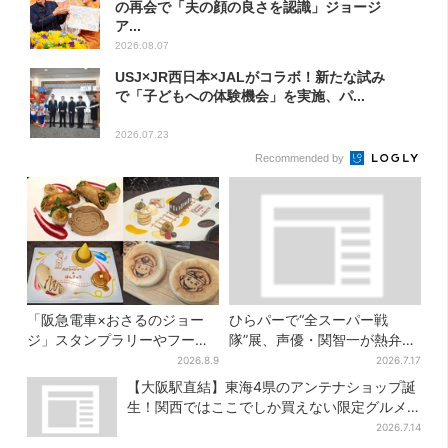
の再会で「夫の顔の良さを認識」ジョージ
ア...
2026.08.07
USJ×JR西日本×JALがコラボ！新たな試み
で「子どもへの体験機会」を実施、パ...
2026.07.23
Recommended by
「阪急電車×おさるのジョー
ひらパーで“全スーパー戦
ジ」スタンプラリーやフード
隊”展、声優・関智一が熱弁
販売…梅田にジョージの大好
「今、大阪に全戦力が集中し
2026.8.9
2026.7.17
きスイーツ「カノーリ」登場
ております」
【大阪駅直結】東海4県のアンテナショップ誕
生！関西ではここでしか買えない限定グルメ
も
2026.7.14