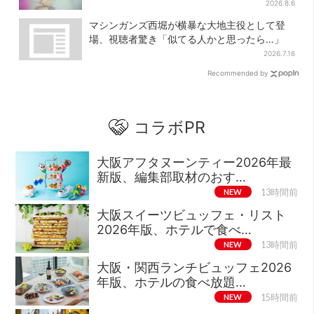
2026.8.6
マシンガンズ西堀が横暴な大地主役として登
場、視聴者驚き「似てる人かと思ったら…」
2026.7.16
Recommended by
コラボPR
大阪アフタヌーンティー2026年最
新版、編集部取材のおす…
NEW
13時間前
大阪スイーツビュッフェ・リスト
2026年版、ホテルで食べ…
NEW
13時間前
大阪・関西ランチビュッフェ2026
年版、ホテルの食べ放題…
NEW
15時間前