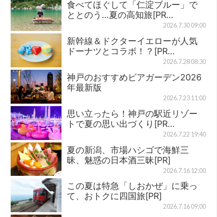
食べてほぐして「仁淀ブルー」で
ととのう…夏の高知旅[PR…
2026.7.30 09:00
新幹線＆ドクターイエローが人気
ドーナツとコラボ！？[PR…
2026.7.28 08:30
神戸のおすすめビアガーデン2026
年最新版
2026.7.23 11:00
思い立ったら！神戸の駅近リゾー
トで夏の思い出づくり[PR…
2026.7.22 19:40
夏の新潟、市場ハシゴで海鮮三
昧、魅惑の日本酒三昧[PR]
2026.7.16 12:00
この夏は特急「しおかぜ」に乗っ
て、おトクに四国旅[PR]
2026.7.16 09:00