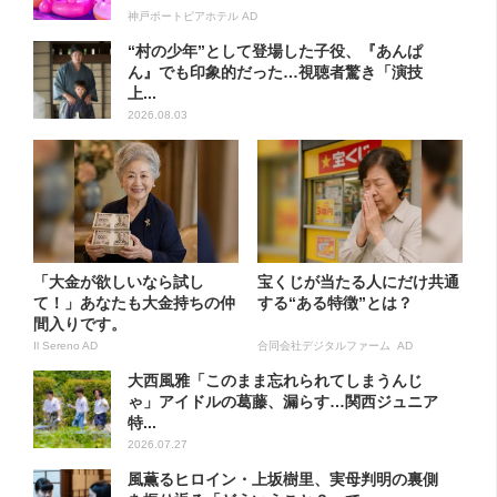
神戸ポートピアホテル AD
“村の少年”として登場した子役、『あんぱ
ん』でも印象的だった…視聴者驚き「演技
上...
2026.08.03
「大金が欲しいなら試し
宝くじが当たる人にだけ共通
て！」あなたも大金持ちの仲
する“ある特徴”とは？
間入りです。
Il Sereno AD
合同会社デジタルファーム AD
大西風雅「このまま忘れられてしまうんじ
ゃ」アイドルの葛藤、漏らす…関西ジュニア
特...
2026.07.27
風薫るヒロイン・上坂樹里、実母判明の裏側