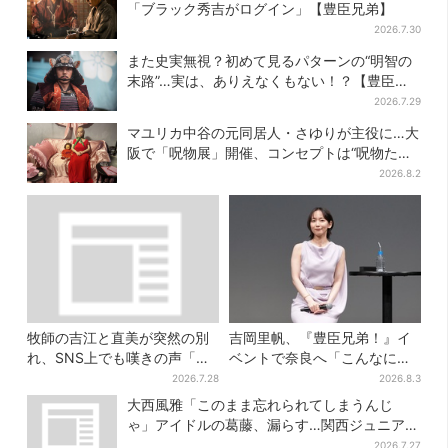
「ブラック秀吉がログイン」【豊臣兄弟】
2026.7.30
また史実無視？初めて見るパターンの“明智の
末路”…実は、ありえなくもない！？【豊臣兄
弟】
2026.7.29
マユリカ中谷の元同居人・さゆりが主役に…大
阪で「呪物展」開催、コンセプトは“呪物たち
のお茶会”
2026.8.2
牧師の吉江と直美が突然の別
吉岡里帆、『豊臣兄弟！』イ
れ、SNS上でも嘆きの声「癒
ベントで奈良へ「こんなに楽
やしの吉江先生が…」
しんでもらえてうれしい」
2026.7.28
2026.8.3
大西風雅「このまま忘れられてしまうんじ
ゃ」アイドルの葛藤、漏らす…関西ジュニア特
番で“本音”
2026.7.27