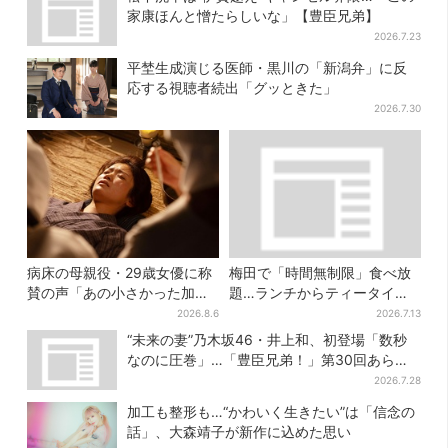
家康ほんと憎たらしいな」【豊臣兄弟】
2026.7.23
平埜生成演じる医師・黒川の「新潟弁」に反
応する視聴者続出「グッときた」
2026.7.30
病床の母親役・29歳女優に称
梅田で「時間無制限」食べ放
賛の声「あの小さかった加恋
題…ランチからティータイム
ちゃんが…」朝ドラ視聴者し
までノンストップで約60種を
2026.8.6
2026.7.13
みじみ
満喫
“未来の妻”乃木坂46・井上和、初登場「数秒
なのに圧巻」…「豊臣兄弟！」第30回あらす
じ・清須会議
2026.7.28
加工も整形も…“かわいく生きたい”は「信念の
話」、大森靖子が新作に込めた思い