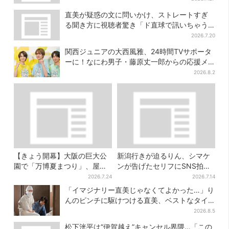
直美が疑惑の文に問いかけ、ストレートすぎ
る聞き方に視聴者驚き「ド直球で訊いちゃう
んだ」
2026.7.20
関西ジュニアの大西風雅、24時間TVサポータ
ーに！なにわ男子・藤原丈一郎からの応援メ
ッセージを告白
2026.8.2
【きょう開幕】大阪の巨大公
新潟行きが迫るりん、シマケ
園で「万博夏まつり」、屋台
ンが告げたセリフにSNS拍子
グルメ＆幻想的イルミネーシ
抜け「違う、そうじゃない」
2026.7.24
2026.7.14
ョン…計27日間開催
「イマジナリー直美じゃなくてよかった…」り
んのピンチに駆けつける直美、ベストなタイ
ミングに視聴者歓喜
2026.8.5
松下洸平は“伊賀越え”キャンセル界隈…「この