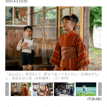
2025.4.3 13:30
『あんぱん』第5回より。駅まで走ってきたのぶ（永瀬ゆずな）
と、居合わせた嵩（木村優来）（C）NHK
(写真4枚)