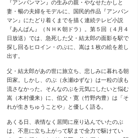
『アンパンマン』の生みの親・やなせたかしと
妻・暢の夫婦をモデルに、国民的作品『アンパン
マン』にたどり着くまでを描く連続テレビ小説
『あんぱん』（ＮＨＫ朝ドラ）。第５回（４月４
日放送）では、急死した父・結太郎の面影を駅で
探し回るヒロイン・のぶに、嵩は１枚の絵を差し
出す。
父・結太郎があの世に旅立ち、悲しみに暮れる朝
田家。しかし、のぶ（永瀬ゆずな）は一粒の涙も
流さなかった。そんなのぶを元気にしたいと悩む
嵩（木村優来）に、伯父・寛（竹野内豊）は「そ
れが生きちゅうことや」と優しく語る。
あくる日、表情なく居間に座り込んでいたのぶ
は、不意に立ち上がって駅まで全力で駆けてい