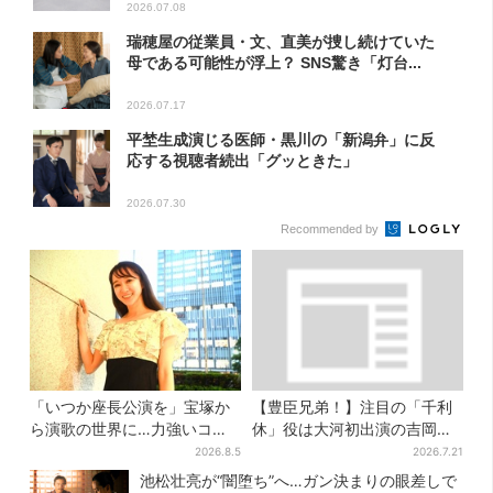
2026.07.08
瑞穂屋の従業員・文、直美が捜し続けていた
母である可能性が浮上？ SNS驚き「灯台...
2026.07.17
平埜生成演じる医師・黒川の「新潟弁」に反
応する視聴者続出「グッときた」
2026.07.30
Recommended by
「いつか座長公演を」宝塚か
【豊臣兄弟！】注目の「千利
ら演歌の世界に…力強いコブ
休」役は大河初出演の吉岡秀
シで聴かせる有沙瞳の目指す
隆 北条氏政役も発表
2026.8.5
2026.7.21
道とは
池松壮亮が“闇堕ち”へ…ガン決まりの眼差しで