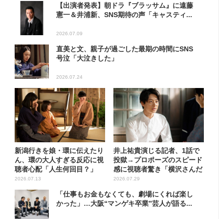
【出演者発表】朝ドラ『ブラッサム』に遠藤
憲一＆井浦新、SNS期待の声「キャスティ...
2026.07.09
直美と文、親子が過ごした最期の時間にSNS
号泣「大泣きした」
2026.07.24
新潟行きを娘・環に伝えたり
井上祐貴演じる記者、1話で
ん、環の大人すぎる反応に視
投獄→プロポーズのスピード
聴者心配「人生何回目？」
感に視聴者驚き「横沢さんだ
け...
2026.07.13
2026.07.29
「仕事もお金もなくても、劇場にくれば楽し
かった」…大阪“マンゲキ卒業”芸人が語る...