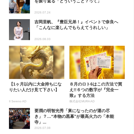
を振り返る「どういうこと？って」
2026.07.24
吉岡里帆、『豊臣兄弟！』イベントで奈良へ
「こんなに楽しんでもらえてうれしい」
2026.08.03
【1ヶ月以内に大金持ちにな
８月のロト6はこの方法で買
りたい人だけ見て下さい】
え!!６つの数字が『完全一
致』する方法
Il Sereno AD
株式会社MURA AD
要潤の明智光秀「舅になったのが運の尽
き」？…“本物の黒幕”が最高火力の「本能
寺」...
2026.07.08