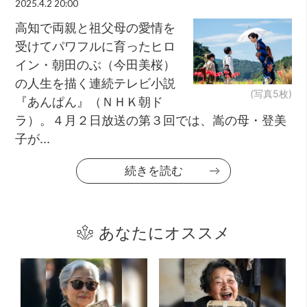
2025.4.2 20:00
高知で両親と祖父母の愛情を
受けてパワフルに育ったヒロ
イン・朝田のぶ（今田美桜）
の人生を描く連続テレビ小説
(写真5枚)
『あんぱん』（ＮＨＫ朝ド
ラ）。４月２日放送の第３回では、嵩の母・登美
子が...
続きを読む
あなたにオススメ