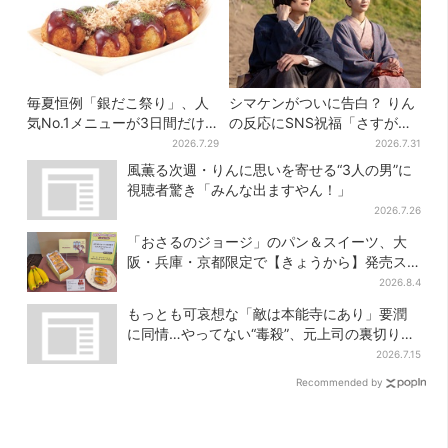
毎夏恒例「銀だこ祭り」、人
シマケンがついに告白？ りん
気No.1メニューが3日間だけ
の反応にSNS祝福「さすがに
お得に
伝わったよね？」
2026.7.29
2026.7.31
風薫る次週・りんに思いを寄せる“3人の男”に
視聴者驚き「みんな出ますやん！」
2026.7.26
「おさるのジョージ」のパン＆スイーツ、大
阪・兵庫・京都限定で【きょうから】発売ス
タート
2026.8.4
もっとも可哀想な「敵は本能寺にあり」要潤
に同情…やってない“毒殺”、元上司の裏切り
【豊臣兄弟】
2026.7.15
Recommended by