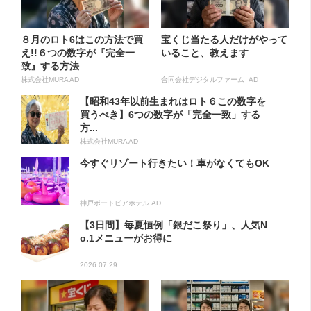
８月のロト6はこの方法で買
宝くじ当たる人だけがやって
え!!６つの数字が『完全一
いること、教えます
致』する方法
株式会社MURA AD
合同会社デジタルファーム AD
【昭和43年以前生まれはロト６この数字を
買うべき】6つの数字が「完全一致」する
方...
株式会社MURA AD
今すぐリゾート行きたい！車がなくてもOK
神戸ポートピアホテル AD
【3日間】毎夏恒例「銀だこ祭り」、人気N
o.1メニューがお得に
2026.07.29