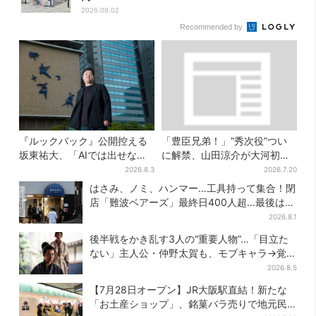
2026.08.02
Recommended by
『ルックバック』公開控える
「豊臣兄弟！」“秀次役”つい
坂東祐大、「AIでは出せない
に解禁、山田涼介が大河初出
質感がある」映画音楽へのこ
演「まさかの」「楽しみすぎ
2026.8.3
2026.7.20
だわり
る」
はさみ、ノミ、ハンマー…工具持って集合！閉
店「難波ベアーズ」最終日400人超…最後は
「もう帰ってください」
2026.8.1
後半戦をかき乱す3人の“重要人物”…「目立た
ない」主人公・仲野太賀も、モブキャラ→覚醒
へ【豊臣兄弟】
2026.8.5
【7月28日オープン】JR大阪駅直結！新たな
「お土産ショップ」、銘菓バラ売りで地元民