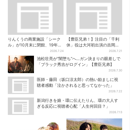
りんくうの商業施設「シーク
【豊臣兄弟！】注目の「千利
ル」が10月末に閉館、19年の
休」役は大河初出演の吉岡秀
歴史に幕…南大阪民に衝撃は
隆 北条氏政役も発表
2026.7.24
2026.7.21
しる
池松壮亮が“闇堕ち”へ…ガン決まりの眼差しで
「ブラック秀吉がログイン」【豊臣兄弟】
2026.7.30
医師・藤田（坂口涼太郎）の熱い励ましに視
聴者感動「泣かされると思ってなかった」
2026.7.22
新潟行きを娘・環に伝えたりん、環の大人す
ぎる反応に視聴者心配「人生何回目？」
2026.7.13