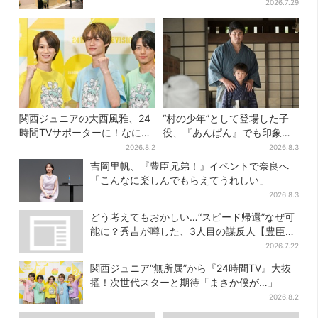
の“おやつ調達”にも
2026.7.29
関西ジュニアの大西風雅、24
“村の少年”として登場した子
時間TVサポーターに！なにわ
役、『あんぱん』でも印象的
男子・藤原丈一郎からの応援
だった…視聴者驚き「どうり
2026.8.2
2026.8.3
メッセージを告白
で演技上手だと」
吉岡里帆、『豊臣兄弟！』イベントで奈良へ
「こんなに楽しんでもらえてうれしい」
2026.8.3
どう考えてもおかしい…“スピード帰還”なぜ可
能に？秀吉が噂した、3人目の謀反人【豊臣兄
弟】
2026.7.22
関西ジュニア“無所属”から『24時間TV』大抜
擢！次世代スターと期待「まさか僕が…」
2026.8.2