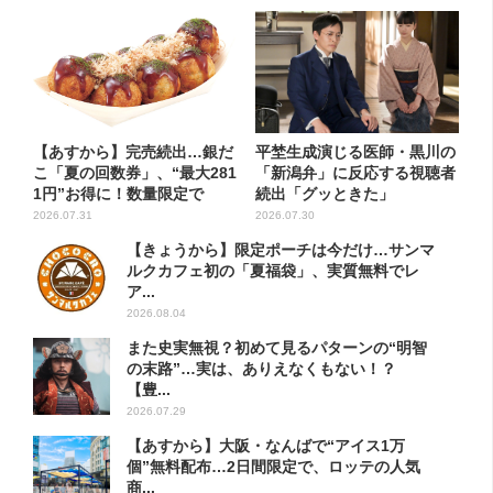
【あすから】完売続出…銀だ
平埜生成演じる医師・黒川の
こ「夏の回数券」、“最大281
「新潟弁」に反応する視聴者
1円”お得に！数量限定で
続出「グッときた」
2026.07.31
2026.07.30
【きょうから】限定ポーチは今だけ…サンマ
ルクカフェ初の「夏福袋」、実質無料でレ
ア...
2026.08.04
また史実無視？初めて見るパターンの“明智
の末路”…実は、ありえなくもない！？
【豊...
2026.07.29
【あすから】大阪・なんばで“アイス1万
個”無料配布…2日間限定で、ロッテの人気
商...