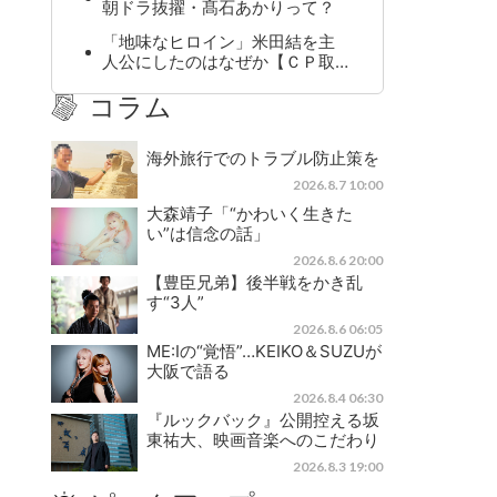
朝ドラ抜擢・髙石あかりって？
「地味なヒロイン」米田結を主
人公にしたのはなぜか【ＣＰ取…
コラム
海外旅行でのトラブル防止策を
2026.8.7 10:00
大森靖子「“かわいく生きた
い”は信念の話」
2026.8.6 20:00
【豊臣兄弟】後半戦をかき乱
す“3人”
2026.8.6 06:05
ME:Iの“覚悟”…KEIKO＆SUZUが
大阪で語る
2026.8.4 06:30
『ルックバック』公開控える坂
東祐大、映画音楽へのこだわり
2026.8.3 19:00