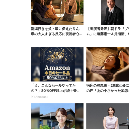
新潟行きを娘・環に伝えたりん、
【出演者発表】朝ドラ『ブ
環の大人すぎる反応に視聴者心配
ム』に遠藤憲一＆井浦新、S
「人生何回目？」
待の声「キャスティ...
「え、こんなセールやってた
病床の母親役・29歳女優
の？」80％OFF以上が続々登
の声「あの小さかった加恋
場！Amazonの本気が...
が…」朝ドラ視聴者し...
PR(Amazon)