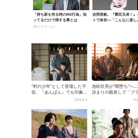
「持ち家を売る時のNG行為」知
吉岡里帆、『豊臣兄弟！』
ってるだけで得する事とは
トで奈良へ「こんなに楽し
らえてうれしい」
PR(イエウール)
“村の少年”として登場した子
池松壮亮が“闇堕ち”へ
役、『あんぱん』でも印象
決まりの眼差しで「ブ
的だった…視聴者驚き「どう
ク秀吉がログイン」【
2026.8.3
202
りで演技上手だと」
兄弟】