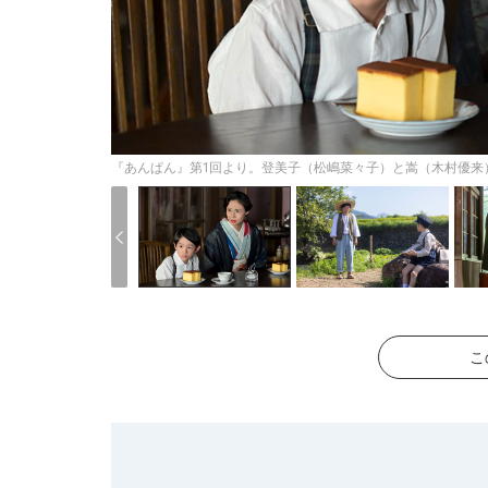
『あんぱん』第1回より。登美子（松嶋菜々子）と嵩（木村優来） (
こ