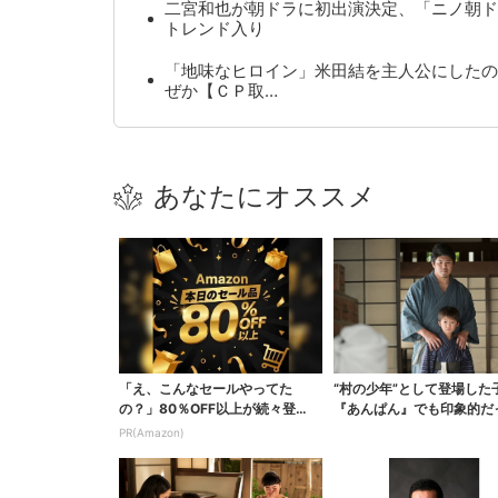
二宮和也が朝ドラに初出演決定、「ニノ朝ド
トレンド入り
「地味なヒロイン」米田結を主人公にしたの
ぜか【ＣＰ取…
あなたにオススメ
「え、こんなセールやってた
“村の少年”として登場した
の？」80％OFF以上が続々登
『あんぱん』でも印象的だ
場！Amazonの本気が...
視聴者驚き「演技上...
PR(Amazon)