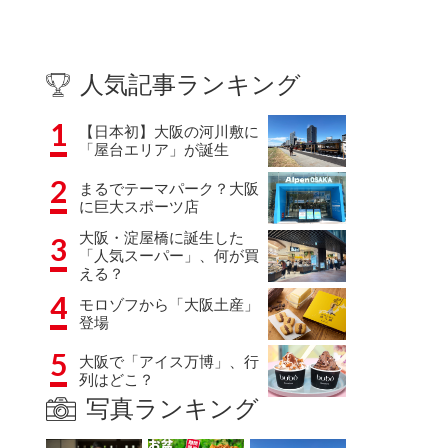
人気記事ランキング
1
【日本初】大阪の河川敷に
「屋台エリア」が誕生
2
まるでテーマパーク？大阪
に巨大スポーツ店
大阪・淀屋橋に誕生した
3
「人気スーパー」、何が買
える？
4
モロゾフから「大阪土産」
登場
5
大阪で「アイス万博」、行
列はどこ？
写真ランキング