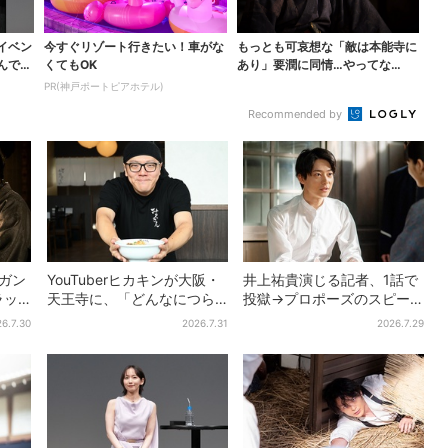
イベン
今すぐリゾート行きたい！車がな
もっとも可哀想な「敵は本能寺に
んでも
くてもOK
あり」要潤に同情…やってな
い“毒殺”、元上司の裏切...
PR(神戸ポートピアホテル)
Recommended by
…ガン
YouTuberヒカキンが大阪・
井上祐貴演じる記者、1話で
ラッ
天王寺に、「どんなにつら
投獄→プロポーズのスピー
豊臣
い時でも…」ラーメン愛＆兄
ド感に視聴者驚き「横沢さ
6.7.30
2026.7.31
2026.7.29
セイキンとの思い出を語る
んだけ怒涛すぎる」