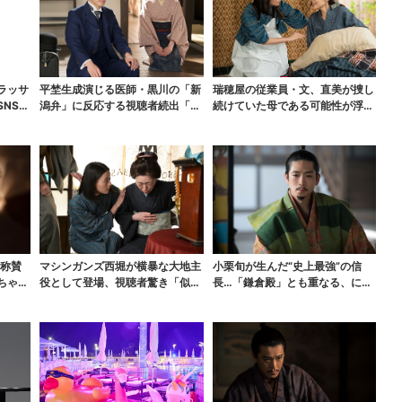
ラッサ
平埜生成演じる医師・黒川の「新
瑞穂屋の従業員・文、直美が捜し
NS期
潟弁」に反応する視聴者続出「グ
続けていた母である可能性が浮
ッときた」
上？ SNS驚き「灯台...
に称賛
マシンガンズ西堀が横暴な大地主
小栗旬が生んだ“史上最強”の信
ちゃん
役として登場、視聴者驚き「似て
長…「鎌倉殿」とも重なる、にじ
る人かと思ったら…」
む悲しみが“名人芸”...