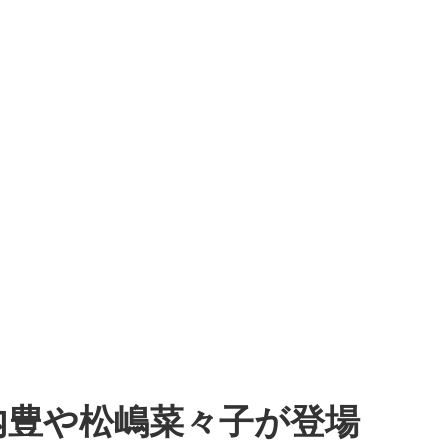
内豊や松嶋菜々子が登場