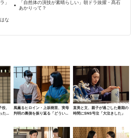
ラ」
「自然体の演技が素晴らしい」朝ドラ抜擢・髙石
あかりって？
はな
子役、
風薫るヒロイン・上坂樹里、実母
直美と文、親子が過ごした最期の
った…
判明の裏側を振り返る「どういう
時間にSNS号泣「大泣きした」
こと？って」