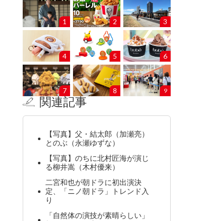
1
2
3
4
5
6
7
8
9
関連記事
【写真】父・結太郎（加瀬亮）
とのぶ（永瀬ゆずな）
【写真】のちに北村匠海が演じ
る柳井嵩（木村優来）
二宮和也が朝ドラに初出演決
定、「ニノ朝ドラ」トレンド入
り
「自然体の演技が素晴らしい」