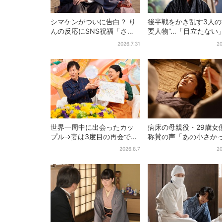
シマケンがついに告白？ り
後半戦をかき乱す3人の
んの反応にSNS祝福「さす
要人物”…「目立たない
がに伝わったよね？」
人公・仲野太賀も、モ
2026.7.31
20
ャラ→覚醒へ【豊臣兄
世界一周中に出会ったカッ
病床の母親役・29歳女
プル→妻は3度目の再会で
称賛の声「あの小さか
「夫の顔の良さを認識」ジ
加恋ちゃんが…」朝ド
2026.8.7
20
ョージアの酒場で急接近
者しみじみ