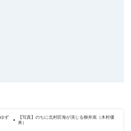
ゆず
【写真】のちに北村匠海が演じる柳井嵩（木村優
来）