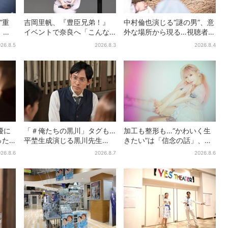
“重
吉岡里帆、『豊臣兄弟！』
中村倫也演じる“謎の男”、意
」主
イベントで奈良へ「こんな
外な場所から現る…視聴者歓
ブキ
に楽しんでもらえてうれし
喜「こんな登場シーンと
26.8.5
2026.8.3
2026.8.4
弟】
い」
は」
優に
「＃俺たちの黒川」タグも…
加工も整形も…“かわいく生
った
平埜生成演じる黒川先生
きたい”は「信念の話」、大
ラ視聴
の“退場”にSNS悲鳴「もっと
森靖子が新作に込めた思い
26.8.6
2026.8.7
2026.8.6
見たかった」