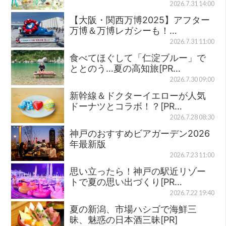
2026.7.31 14:00
【大阪・関西万博2025】アフター
万博＆万博レガシーも！…
2026.7.31 11:00
食べてほぐして「仁淀ブルー」で
ととのう…夏の高知旅[PR…
2026.7.30 09:00
新幹線＆ドクターイエローが人気
ドーナツとコラボ！？[PR…
2026.7.28 08:30
神戸のおすすめビアガーデン2026
年最新版
2026.7.23 11:00
思い立ったら！神戸の駅近リゾー
トで夏の思い出づくり[PR…
2026.7.22 19:40
夏の新潟、市場ハシゴで海鮮三
昧、魅惑の日本酒三昧[PR]