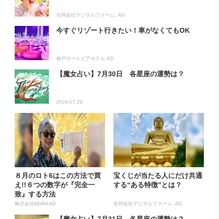
合同会社デジタルファーム AD
今すぐリゾート行きたい！車がなくてもOK
神戸ポートピアホテル AD
【魔女占い】7月30日 各星座の運勢は？
2026.07.29
８月のロト6はこの方法で買
宝くじが当たる人にだけ共通
え!!６つの数字が『完全一
する“ある特徴”とは？
致』する方法
株式会社MURA AD
合同会社デジタルファーム AD