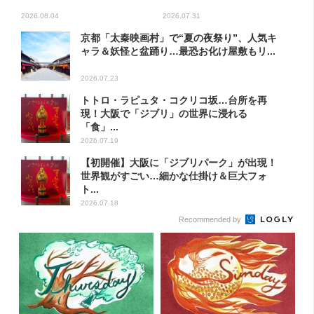
2026.08.04
2026.07.31
京都「太秦映画村」で“夏の夜祭り”、人気キ
ャラ＆妖怪と盆踊り…最恐お化け屋敷もリ...
2026.07.23
トトロ・ラピュタ・コクリコ坂…台所を再
現！大阪で「ジブリ」の世界に浸れる
「食」...
2026.07.19
【初開催】大阪に「ジブリパーク」が出現！
世界観がすごい…細かな仕掛け＆巨大フォ
ト...
2026.07.18
Recommended by