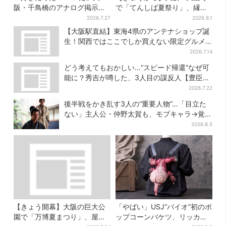
阪・千鳥橋のアナログ掲示板
で「てんしば夏祭り」、縁日
が話題、かつて駅にあった“伝
や盆踊り…涼しいスプラッシ
2026.7.27
2026.8.1
言板”がモデルに
ュタイムも！2日間だけ
【大阪駅直結】東海4県のアンテナショップ誕
生！関西ではここでしか買えない限定グルメ
も
2026.7.14
どう考えてもおかしい…“スピード帰還”なぜ可
能に？秀吉が噂した、3人目の謀反人【豊臣兄
弟】
2026.7.22
後半戦をかき乱す3人の“重要人物”…「目立た
ない」主人公・仲野太賀も、モブキャラ→覚醒
へ【豊臣兄弟】
2026.8.5
【きょう開幕】大阪の巨大公
「やばい」USJ“バイオ”初のポ
園で「万博夏まつり」、屋台
ップコーンバケツ、リッカー