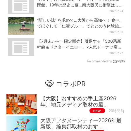
ベント
閉館、19年の歴史に幕…南大阪民に衝撃はし
る
2026.7.24
“新しい涼” を求めて…大阪から高知へ！ 食べ
てほぐして「仁淀ブルー」でととのう体験旅
【2026夏最新版】
2026.7.30
【7月末から・限定販売】引退する「500系新
幹線＆ドクターイエロー」×人気ドーナツ店が
コラボ、手土産の切り札にも
2026.7.27
Recommended by
コラボPR
【大阪】おすすめの手土産2026
年、地元メディア取材の最…
NEW
20時間前
大阪アフタヌーンティー2026年最
新版、編集部取材のおす…