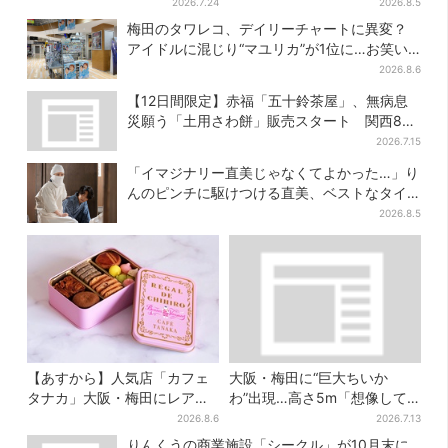
グルメ＆幻想的イルミネーシ
が背中に張りつく衝撃デザイ
2026.7.24
2026.8.5
ョン…計27日間開催
ンに騒然…フレーバーにも反
梅田のタワレコ、デイリーチャートに異変？
応
アイドルに混じり“マユリカ”が1位に…お笑い
が強すぎる理由とは
2026.8.6
【12日間限定】赤福「五十鈴茶屋」、無病息
災願う「土用さわ餅」販売スタート 関西8カ
所でも買える
2026.7.15
「イマジナリー直美じゃなくてよかった…」り
んのピンチに駆けつける直美、ベストなタイ
ミングに視聴者歓喜
2026.8.5
【あすから】人気店「カフェ
大阪・梅田に“巨大ちいか
タナカ」大阪・梅田にレア商
わ”出現…高さ5m「想像して
品集結…本店人気パン＆限定
たより結構デカい」「ちい
2026.8.6
2026.7.13
クッキー缶も！ 7日間の夏イ
さ…くはない」
りんくうの商業施設「シークル」が10月末に