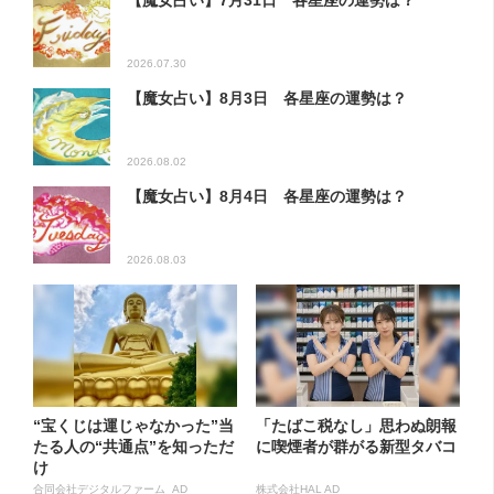
【魔女占い】7月31日 各星座の運勢は？
2026.07.30
【魔女占い】8月3日 各星座の運勢は？
2026.08.02
【魔女占い】8月4日 各星座の運勢は？
2026.08.03
“宝くじは運じゃなかった”当
「たばこ税なし」思わぬ朗報
たる人の“共通点”を知っただ
に喫煙者が群がる新型タバコ
け
合同会社デジタルファーム AD
株式会社HAL AD