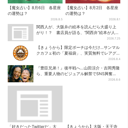
【魔女占い】8月6日 各星座
【魔女占い】8月2日 各星座
の運勢は？
の運勢は？
2026.8.5
2026.8.1
関西人が、大阪弁の絵本を読んだら大盛り上
がり！？ 書店員が語る、“関西弁”絵本が人気
を集めるワケとは
2026.7.25
【きょうから】限定ポーチは今だけ…サンマル
クカフェ初の「夏福袋」、実質無料でレアグ
ッズが手に入る
2026.8.4
『豊臣兄弟！』後半戦へ…山田涼介・吉岡秀隆
ら、重要人物のビジュアル解禁でSNS興奮
「キター！！」
2026.8.6
「好きだったTwitterだ」大
【きょうから】大阪・天王寺