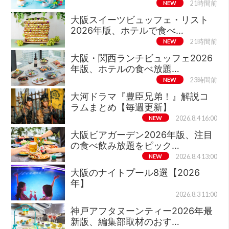
NEW
21時間前
大阪スイーツビュッフェ・リスト
2026年版、ホテルで食べ…
NEW
21時間前
大阪・関西ランチビュッフェ2026
年版、ホテルの食べ放題…
NEW
23時間前
大河ドラマ『豊臣兄弟！』解説コ
ラムまとめ【毎週更新】
NEW
2026.8.4 16:00
大阪ビアガーデン2026年版、注目
の食べ飲み放題をピック…
NEW
2026.8.4 13:00
大阪のナイトプール8選【2026
年】
2026.8.3 11:00
神戸アフタヌーンティー2026年最
新版、編集部取材のおす…