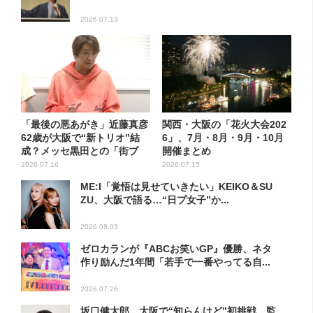
2026.07.13
「最後の悪あがき」近藤真彦
関西・大阪の「花火大会202
62歳が大阪で“新トリオ”結
6」、7月・8月・9月・10月
成？メッセ黒田との「街ブ
開催まとめ
ラ...
2026.07.16
2026.07.15
ME:I「覚悟は見せていきたい」KEIKO＆SU
ZU、大阪で語る…“日プ女子”か...
2026.08.03
ゼロカランが『ABCお笑いGP』優勝、ネタ
作り励んだ1年間「若手で一番やってる自...
2026.07.26
坂口健太郎、大阪で“知らんけど”初挑戦 監