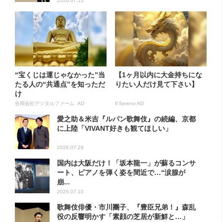
2026.07.13
“宝くじは運じゃなかった”当
【1ヶ月以内に大金持ちにな
たる人の“共通点”を知っただ
りたい人だけ見て下さい】
け
合同会社デジタルファーム AD
Il Sereno AD
愛之助＆米吉『ルパン歌舞伎』の続編、京都
に上陸「VIVANT好きも観てほしい」
2026.07.29
国内は大阪だけ！「坂本龍一」が蘇るコンサ
ート、ピアノを弾く姿を間近で…“涙腺が
崩...
2026.07.10
歌舞伎俳優・市川團子、『豊臣兄弟！』森乱
役の反響明かす「素顔の芝居が新鮮と…」