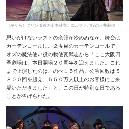
（左から）グリンダ役の山本紗衣、エルファバ役の三井莉穂
思いがけないラストの余韻が冷めぬなか、舞台は
カーテンコールに。２度目のカーテンコールで、
オズの魔法使い役の勅使瓦武志から「ここ大阪四
季劇場は、本日開場２０周年を迎えました。これ
まで上演したのは、のべ１５作品。公演回数は５
８００回を超え、５５０万人以上のお客様にご来
場いただきました」と、この日が特別な日である
ことが告げられた。