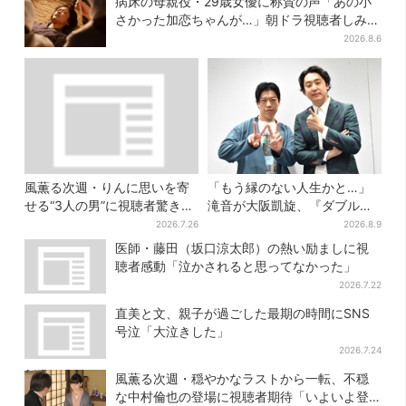
病床の母親役・29歳女優に称賛の声「あの小
さかった加恋ちゃんが…」朝ドラ視聴者しみじ
み
2026.8.6
風薫る次週・りんに思いを寄
「もう縁のない人生かと…」
せる“3人の男”に視聴者驚き
滝音が大阪凱旋、『ダブルイ
「みんな出ますやん！」
ンパクト』優勝後に本音明か
2026.7.26
2026.8.9
す
医師・藤田（坂口涼太郎）の熱い励ましに視
聴者感動「泣かされると思ってなかった」
2026.7.22
直美と文、親子が過ごした最期の時間にSNS
号泣「大泣きした」
2026.7.24
風薫る次週・穏やかなラストから一転、不穏
な中村倫也の登場に視聴者期待「いよいよ登