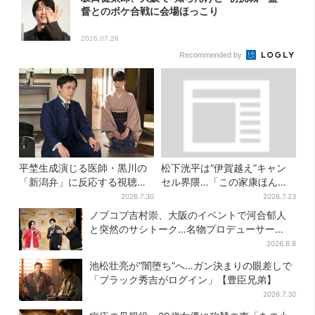
督とのボケ合戦に会場ほっこり
2026.07.28
Recommended by
平埜生成演じる医師・黒川の
松下洸平は“伊賀越え”キャン
「新潟弁」に反応する視聴者
セル界隈…「この家康ほんと
続出「グッときた」
憎たらしいな」【豊臣兄弟】
2026.7.30
2026.7.23
ノブコブ吉村崇、大阪のイベントで河合郁人
と突然のサシトーク…名物プロデューサー
の“無茶振り”に混乱「狂ってる！」
2026.8.8
池松壮亮が“闇堕ち”へ…ガン決まりの眼差しで
「ブラック秀吉がログイン」【豊臣兄弟】
2026.7.30