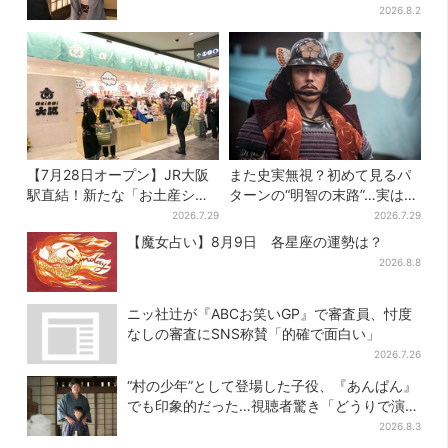
場だ」
2026.8.2
【7月28日オープン】JR大阪
また史実無視？初めて見るパ
駅直結！新たな「お土産ショ
ターンの“明智の末路”…実は、
ップ」、銘菓バラ売りで地元
ありえなくもない！？【豊臣
2026.7.29
2026.7.29
民の“おやつ調達”にも
兄弟】
【魔女占い】8月9日 各星座の運勢は？
2026.8.8
ニッ社辻が『ABCお笑いGP』で審査員、忖度
なしの審査にSNS称賛「的確で面白い」
2026.7.26
“村の少年”として登場した子役、『あんぱん』
でも印象的だった…視聴者驚き「どうりで演技
上手だと」
2026.8.3