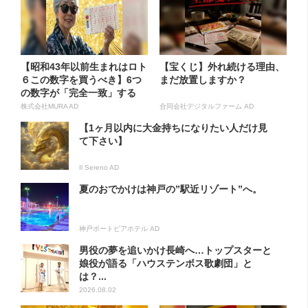
【昭和43年以前生まれはロト
【宝くじ】外れ続ける理由、
６この数字を買うべき】6つ
まだ放置しますか？
の数字が「完全一致」する
方...
株式会社MURA AD
合同会社デジタルファーム AD
【1ヶ月以内に大金持ちになりたい人だけ見
て下さい】
Il Sereno AD
夏のおでかけは神戸の”駅近リゾート”へ。
神戸ポートピアホテル AD
男役の夢を追いかけ長崎へ…トップスターと
娘役が語る「ハウステンボス歌劇団」と
は？...
2026.08.02