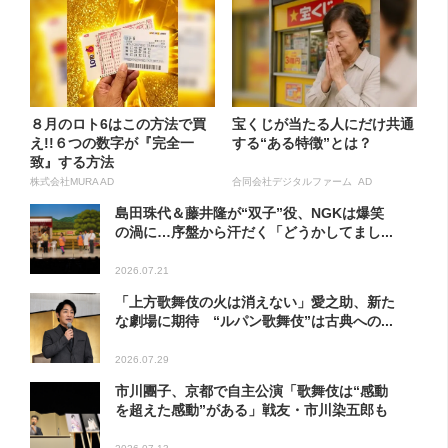
８月のロト6はこの方法で買
宝くじが当たる人にだけ共通
え!!６つの数字が『完全一
する“ある特徴”とは？
致』する方法
株式会社MURA AD
合同会社デジタルファーム AD
島田珠代＆藤井隆が“双子”役、NGKは爆笑
の渦に…序盤から汗だく「どうかしてまし...
2026.07.21
「上方歌舞伎の火は消えない」愛之助、新た
な劇場に期待 “ルパン歌舞伎”は古典への...
2026.07.29
市川團子、京都で自主公演「歌舞伎は“感動
を超えた感動”がある」戦友・市川染五郎も