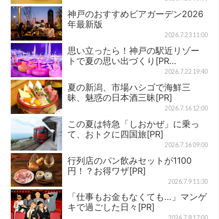
神戸のおすすめビアガーデン2026
年最新版
2026.7.23 11:00
思い立ったら！神戸の駅近リゾー
トで夏の思い出づくり[PR…
2026.7.22 19:40
夏の新潟、市場ハシゴで海鮮三
昧、魅惑の日本酒三昧[PR]
2026.7.16 12:00
この夏は特急「しおかぜ」に乗っ
て、おトクに四国旅[PR]
2026.7.16 09:00
行列店のパン飲みセットが1100
円！？お得ワザ[PR]
2026.7.9 11:30
「仕事もお金もなくても…」マンゲ
キで過ごした日々[PR]
2026.7.8 17:00