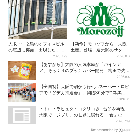
大阪・中之島のオフィスビル
【新作】モロゾフから「大阪
の窓辺に突如、出現した……
土産」登場、通天閣のサクサ
巨大インコ「何かいる」「朝
クスイーツ 6カ所で順次発売
2026.7.29
2026.8.6
からビビった」、その正体と
【あすから】大阪の人気本屋が「パインア
は？
メ」そっくりのブックカバー開発、梅田で先
行販売
2026.8.4
【全国初】大阪で朝から行列…スーパー・ロピ
アで「どデカ抽選会」、開始30分で“1等黒毛
和牛”の当選も
2026.8.1
トトロ・ラピュタ・コクリコ坂…台所を再現！
大阪で「ジブリ」の世界に浸れる 「食」の展
示とは？
2026.7.19
Recommended by