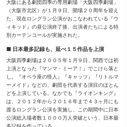
大阪にある劇団四季の専用劇場「大阪四季劇場」
（大阪市北区）が１月９日、開場２０周年を迎え
た。現在ロングラン公演がおこなわれている『ウ
ィキッド』の昼公演終了後、出演者たちによる特
別カーテンコールが実施された。
■ 日本最多記録も、延べ１５作品を上演
大阪四季劇場は２００５年１月９日、関西では初
上演となった『マンマ・ミーア！』でこけら落と
し。『オペラ座の怪人』『キャッツ』『リトルマ
ーメイド』などの、劇団を代表する演目のほとん
どを上演している。なかでも『ライオンキング』
は、２０１２年から２０１６年まで４３ヶ月にも
渡るロングラン公演を実施し、この期間中に日本
公演総入場者数１０００万人突破という、日本最
多記録を作っている。