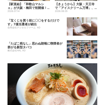
【駅直結】「和歌山マルシ
【きょうから】大阪・天王寺
ェ」が大阪・梅田で初開催！
で「アイスクリーム万博」、
桃・シャインマスカット・巨
2026.07.14
全国34ブランド・100種超...
2026.08.05
峰が...
「宝くじを買う前に〇〇をするだけで
す」7億当選者が続出
合同会社デジタルファーム AD
「たばこ税なし」思わぬ朗報に喫煙者が
群がる新型タバコ
株式会社HAL AD