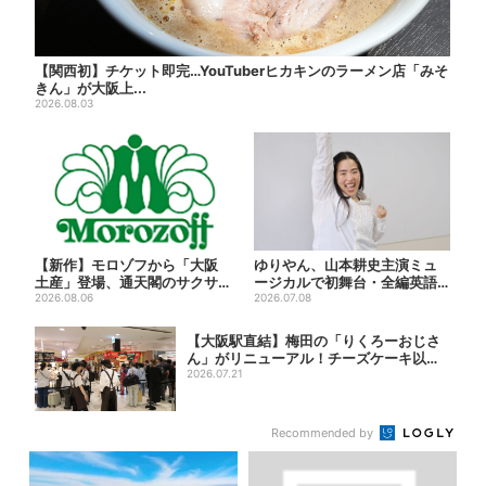
【関西初】チケット即完…YouTuberヒカキンのラーメン店「みそ
きん」が大阪上...
2026.08.03
【新作】モロゾフから「大阪
ゆりやん、山本耕史主演ミュ
土産」登場、通天閣のサクサ
ージカルで初舞台・全編英語
クスイーツ 6カ所で順次発売
2026.08.06
「“残った人”になりたい」
2026.07.08
【大阪駅直結】梅田の「りくろーおじさ
ん」がリニューアル！チーズケーキ以外
も充実…...
2026.07.21
Recommended by