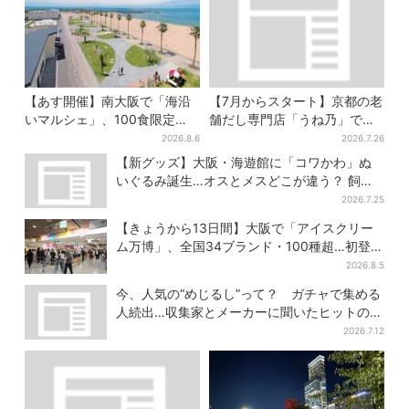
【あす開催】南大阪で「海沿
【7月からスタート】京都の老
いマルシェ」、100食限定
舗だし専門店「うね乃」で、
「たこ飯」のふるまい＆キッ
削りたて「かつお節」のモー
2026.8.6
2026.7.26
ズ縁日も
ニング登場
【新グッズ】大阪・海遊館に「コワかわ」ぬ
いぐるみ誕生…オスとメスどこが違う？ 飼育
員監修でリアルに再現
2026.7.25
【きょうから13日間】大阪で「アイスクリー
ム万博」、全国34ブランド・100種超…初登場
の「チョコソフト」に行列
2026.8.5
今、人気の“めじるし”って？ ガチャで集める
人続出…収集家とメーカーに聞いたヒットの背
景
2026.7.12