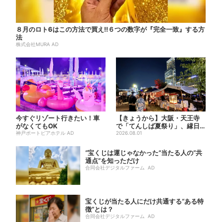
８月のロト6はこの方法で買え!!６つの数字が『完全一致』する方
法
株式会社MURA AD
今すぐリゾート行きたい！車
【きょうから】大阪・天王寺
がなくてもOK
で「てんしば夏祭り」、縁日
神戸ポートピアホテル AD
や盆踊り…涼しいスプラッシ
2026.08.01
ュ...
“宝くじは運じゃなかった”当たる人の“共
通点”を知っただけ
合同会社デジタルファーム AD
宝くじが当たる人にだけ共通する“ある特
徴”とは？
合同会社デジタルファーム AD