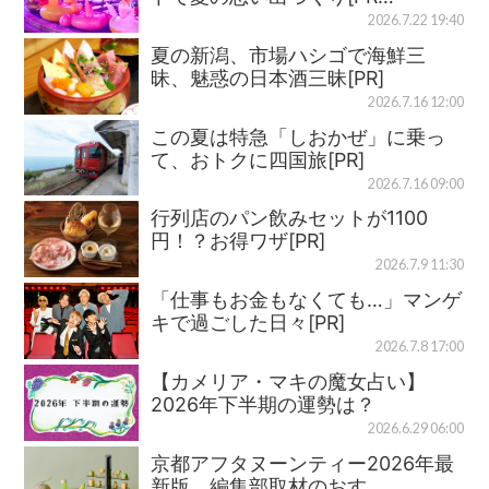
2026.7.22 19:40
夏の新潟、市場ハシゴで海鮮三
昧、魅惑の日本酒三昧[PR]
2026.7.16 12:00
この夏は特急「しおかぜ」に乗っ
て、おトクに四国旅[PR]
2026.7.16 09:00
行列店のパン飲みセットが1100
円！？お得ワザ[PR]
2026.7.9 11:30
「仕事もお金もなくても…」マンゲ
キで過ごした日々[PR]
2026.7.8 17:00
【カメリア・マキの魔女占い】
2026年下半期の運勢は？
2026.6.29 06:00
京都アフタヌーンティー2026年最
新版、編集部取材のおす…