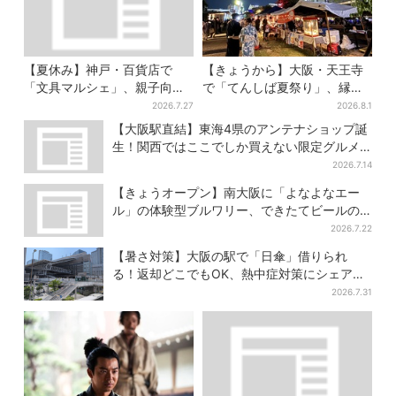
【夏休み】神戸・百貨店で
【きょうから】大阪・天王寺
「文具マルシェ」、親子向け
で「てんしば夏祭り」、縁日
工作は自由研究にも！入場無
や盆踊り…涼しいスプラッシ
2026.7.27
2026.8.1
料で
ュタイムも！2日間だけ
【大阪駅直結】東海4県のアンテナショップ誕
生！関西ではここでしか買えない限定グルメ
も
2026.7.14
【きょうオープン】南大阪に「よなよなエー
ル」の体験型ブルワリー、できたてビールの
試飲や醸造所見学も
2026.7.22
【暑さ対策】大阪の駅で「日傘」借りられ
る！返却どこでもOK、熱中症対策にシェアサ
ービス拡大
2026.7.31