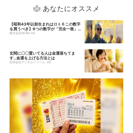
あなたにオススメ
【昭和43年以前生まれはロト６この数字
を買うべき】6つの数字が「完全一致」す
る方...
株式会社MURA AD
玄関に〇〇置いてる人は金運落ちてま
す…金運を上げる方法とは
合同会社デジタルファーム AD