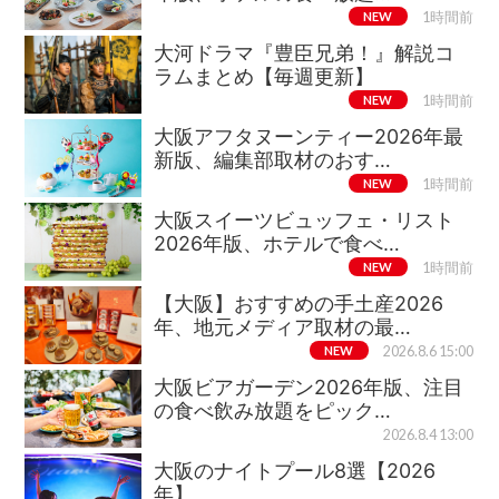
NEW
1時間前
大河ドラマ『豊臣兄弟！』解説コ
ラムまとめ【毎週更新】
NEW
1時間前
大阪アフタヌーンティー2026年最
新版、編集部取材のおす…
NEW
1時間前
大阪スイーツビュッフェ・リスト
2026年版、ホテルで食べ…
NEW
1時間前
【大阪】おすすめの手土産2026
年、地元メディア取材の最…
NEW
2026.8.6 15:00
大阪ビアガーデン2026年版、注目
の食べ飲み放題をピック…
2026.8.4 13:00
大阪のナイトプール8選【2026
年】