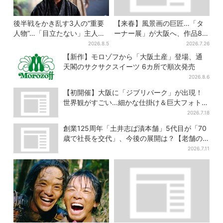
後半戦をかき乱す3人の“重要
【来春】風景画の巨匠…「タ
人物”…「目立たない」主人
ーナー展」が大阪へ、作品80
公・仲野太賀も、モブキャラ
点以上がロンドンから集結
2026.8.5
2026.7.26
→覚醒へ【豊臣兄弟】
【新作】モロゾフから「大阪土産」登場、通
天閣のサクサクスイーツ 6カ所で順次発売
2026.8.6
【初開催】大阪に「ジブリパーク」が出現！
世界観がすごい…細かな仕掛け＆巨大フォトス
ポットに注目
2026.7.18
創業125周年「土井志ば漬本舗」5代目が「70
歳で社長を交代」、今後の展開は？【老舗の
継承】
2026.7.11