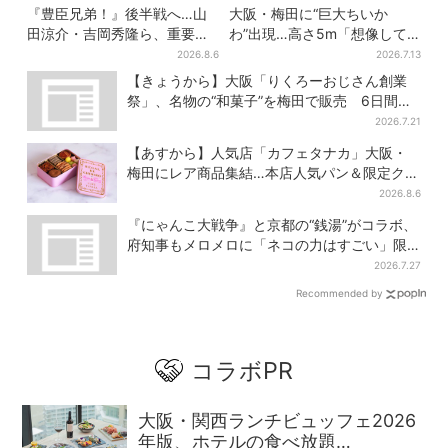
『豊臣兄弟！』後半戦へ…山
大阪・梅田に“巨大ちいか
田涼介・吉岡秀隆ら、重要人
わ”出現…高さ5m「想像して
物のビジュアル解禁でSNS興
たより結構デカい」「ちい
2026.8.6
2026.7.13
奮「キター！！」
さ…くはない」
【きょうから】大阪「りくろーおじさん創業
祭」、名物の“和菓子”を梅田で販売 6日間限
定でお得に
2026.7.21
【あすから】人気店「カフェタナカ」大阪・
梅田にレア商品集結…本店人気パン＆限定クッ
キー缶も！ 7日間の夏イベント
2026.8.6
『にゃんこ大戦争』と京都の“銭湯”がコラボ、
府知事もメロメロに「ネコの力はすごい」限
定桶も登場
2026.7.27
Recommended by
コラボPR
大阪・関西ランチビュッフェ2026
年版、ホテルの食べ放題…