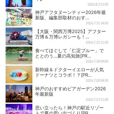
2026.8.3 11:00
神戸アフタヌーンティー2026年最
新版、編集部取材のおす…
2026.7.31 14:00
【大阪・関西万博2025】アフター
万博＆万博レガシーも！…
2026.7.31 11:00
食べてほぐして「仁淀ブルー」で
ととのう…夏の高知旅[PR…
2026.7.30 09:00
新幹線＆ドクターイエローが人気
ドーナツとコラボ！？[PR…
2026.7.28 08:30
神戸のおすすめビアガーデン2026
年最新版
2026.7.23 11:00
思い立ったら！神戸の駅近リゾー
トで夏の思い出づくり[PR…