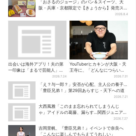
「おさるのジョージ」のパン＆スイーツ、大
阪・兵庫・京都限定で【きょうから】発売ス
タート
2026.8.4
出会いは海外アプリ！夫の第
YouTuberヒカキンが大阪・天
一印象は「まるで芸能人」→
王寺に、「どんなにつらい時
送迎・弁当・カジノデートま
でも…」ラーメン愛＆兄セイ
2026.7.24
2026.7.31
で…結婚前に尽くしまくり
キンとの思い出を語る
「え？与一郎？」安否が心配、主人公の養子…
「豊臣兄弟！」第29回あらすじ・天下への道
2026.7.21
大西風雅「このまま忘れられてしまうんじ
ゃ」アイドルの葛藤、漏らす…関西ジュニア特
番で“本音”
2026.7.27
吉岡里帆、『豊臣兄弟！』イベントで奈良へ
「こんなに楽しんでもらえてうれしい」