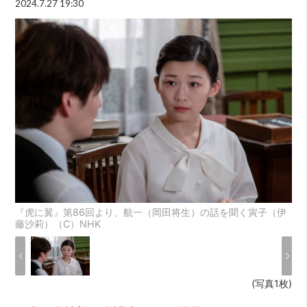
2024.7.27 19:30
『虎に翼』第86回より、航一（岡田将生）の話を聞く寅子（伊
藤沙莉）（C）NHK
(写真1枚)