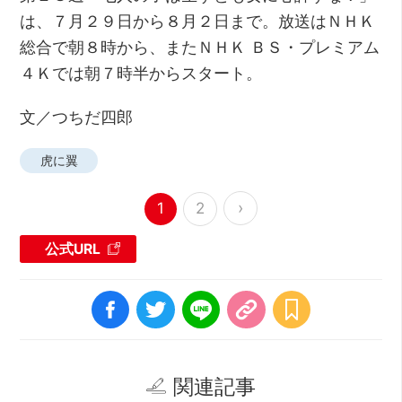
は、７月２９日から８月２日まで。放送はＮＨＫ
総合で朝８時から、またＮＨＫ ＢＳ・プレミアム
４Ｋでは朝７時半からスタート。
文／つちだ四郎
虎に翼
›
1
2
公式URL
関連記事