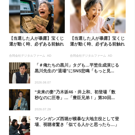
【当選した人が暴露】宝くじ
【当選した人が暴露】宝くじ
運が動く時、必ずある前触れ
運が動く時、必ずある前触れ
合同会社デジタルファーム AD
合同会社デジタルファーム AD
「＃俺たちの黒川」タグも…平埜生成演じる
黒川先生の“退場”にSNS悲鳴「もっと見...
2026.08.07
“未来の妻”乃木坂46・井上和、初登場「数
秒なのに圧巻」…「豊臣兄弟！」第30回...
2026.07.28
マシンガンズ西堀が横暴な大地主役として登
場、視聴者驚き「似てる人かと思ったら…」