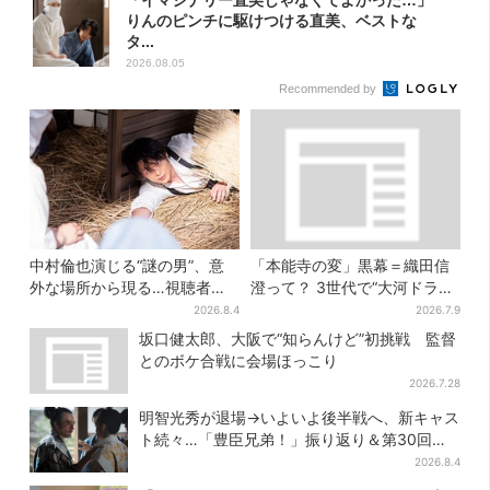
「イマジナリー直美じゃなくてよかった…」
りんのピンチに駆けつける直美、ベストな
タ...
2026.08.05
Recommended by
中村倫也演じる“謎の男”、意
「本能寺の変」黒幕＝織田信
外な場所から現る…視聴者歓
澄って？ 3世代で“大河ドラ
喜「こんな登場シーンとは」
マ”、サラブレッド俳優が熱演
2026.8.4
2026.7.9
【豊臣兄弟】
坂口健太郎、大阪で“知らんけど”初挑戦 監督
とのボケ合戦に会場ほっこり
2026.7.28
明智光秀が退場→いよいよ後半戦へ、新キャス
ト続々…「豊臣兄弟！」振り返り＆第30回あ
らすじ
2026.8.4