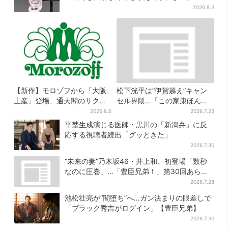
2026.8.3
【新作】モロゾフから「大阪
松下洸平は“伊賀越え”キャン
土産」登場、通天閣のサクサ
セル界隈…「この家康ほんと
クスイーツ 6カ所で順次発売
憎たらしいな」【豊臣兄弟】
2026.8.6
2026.7.23
平埜生成演じる医師・黒川の「新潟弁」に反
応する視聴者続出「グッときた」
2026.7.30
“未来の妻”乃木坂46・井上和、初登場「数秒
なのに圧巻」…「豊臣兄弟！」第30回あらす
じ・清須会議
2026.7.28
池松壮亮が“闇堕ち”へ…ガン決まりの眼差しで
「ブラック秀吉がログイン」【豊臣兄弟】
2026.7.30