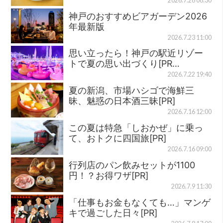
2026.7.28 08:30
神戸のおすすめビアガーデン2026
年最新版
2026.7.23 11:00
思い立ったら！神戸の駅近リゾー
トで夏の思い出づくり[PR…
2026.7.22 19:40
夏の新潟、市場ハシゴで海鮮三
昧、魅惑の日本酒三昧[PR]
2026.7.16 12:00
この夏は特急「しおかぜ」に乗っ
て、おトクに四国旅[PR]
2026.7.16 09:00
行列店のパン飲みセットが1100
円！？お得ワザ[PR]
2026.7.9 11:30
「仕事もお金もなくても…」マンゲ
キで過ごした日々[PR]