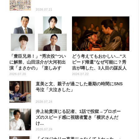
2026.07.21
「豊臣兄弟！」“秀次役”つい
どう考えてもおかしい…“ス
に解禁、山田涼介が大河初出
ピード帰還”なぜ可能に？秀
演「まさかの」「楽しみす
吉が噂した、3人目の謀反人
ぎ...
【...
2026.07.20
2026.07.22
直美と文、親子が過ごした最期の時間にSNS
号泣「大泣きした」
2026.07.24
井上祐貴演じる記者、1話で投獄→プロポー
ズのスピード感に視聴者驚き「横沢さんだ
け...
2026.07.29