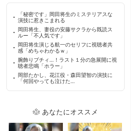
「秘密です」岡田将生のミステリアスな
演技に惹きこまれる
岡田将生、妻役の安藤サクラから既読ス
ルー「不人気です」
岡田将生演じる航一のセリフに視聴者共
感「めちゃわかるｗ」
腕飾りブチィ…！ラスト１分の急展開に視
聴者悲鳴「ホラー」
岡部たかし、花江役・森田望智の演技に
「何回やっても泣けた…
あなたにオススメ