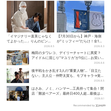
「イマジナリー直美じゃなく
【7月30日から】神戸・海側
てよかった…」りんのピンチ
が“ミッフィー”だらけ！全16
に駆けつける直美、ベストな
施設でパン、スイーツ、ナイ
2026.8.5
2026.8.3
タイミングに視聴者歓喜
トマーケットも
梅田のタワレコ、デイリーチャートに異変？
アイドルに混じり“マユリカ”が1位に…お笑い
が強すぎる理由とは
2026.8.6
後半戦をかき乱す3人の“重要人物”…「目立た
ない」主人公・仲野太賀も、モブキャラ→覚醒
へ【豊臣兄弟】
2026.8.5
はさみ、ノミ、ハンマー…工具持って集合！閉
店「難波ベアーズ」最終日400人超…最後は
「もう帰ってください」
2026.8.1
Recommended by