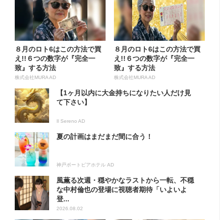
８月のロト6はこの方法で買
８月のロト6はこの方法で買
え!!６つの数字が『完全一
え!!６つの数字が『完全一
致』する方法
致』する方法
株式会社MURA AD
株式会社MURA AD
【1ヶ月以内に大金持ちになりたい人だけ見
て下さい】
Il Sereno AD
夏の計画はまだまだ間に合う！
神戸ポートピアホテル AD
風薫る次週・穏やかなラストから一転、不穏
な中村倫也の登場に視聴者期待「いよいよ
登...
2026.08.02