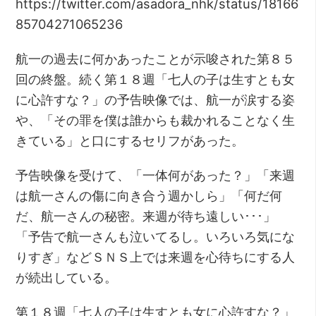
https://twitter.com/asadora_nhk/status/18166
85704271065236
航一の過去に何かあったことが示唆された第８５
回の終盤。続く第１８週「七人の子は生すとも女
に心許すな？」の予告映像では、航一が涙する姿
や、「その罪を僕は誰からも裁かれることなく生
きている」と口にするセリフがあった。
予告映像を受けて、「一体何があった？」「来週
は航一さんの傷に向き合う週かしら」「何だ何
だ、航一さんの秘密。来週が待ち遠しい･･･」
「予告で航一さんも泣いてるし。いろいろ気にな
りすぎ」などＳＮＳ上では来週を心待ちにする人
が続出している。
第１８週「七人の子は生すとも女に心許すな？」