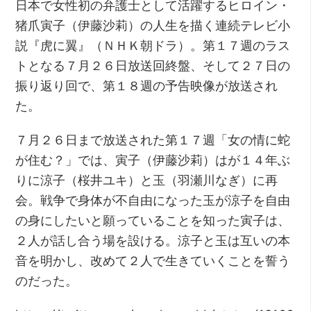
日本で女性初の弁護士として活躍するヒロイン・
猪爪寅子（伊藤沙莉）の人生を描く連続テレビ小
説『虎に翼』（ＮＨＫ朝ドラ）。第１７週のラス
トとなる７月２６日放送回終盤、そして２７日の
振り返り回で、第１８週の予告映像が放送され
た。
７月２６日まで放送された第１７週「女の情に蛇
が住む？」では、寅子（伊藤沙莉）はが１４年ぶ
りに涼子（桜井ユキ）と玉（羽瀬川なぎ）に再
会。戦争で身体が不自由になった玉が涼子を自由
の身にしたいと願っていることを知った寅子は、
２人が話し合う場を設ける。涼子と玉は互いの本
音を明かし、改めて２人で生きていくことを誓う
のだった。