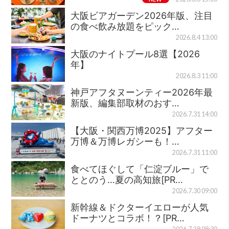
大阪ビアガーデン2026年版、注目
の食べ飲み放題をピック…
2026.8.4 13:00
大阪のナイトプール8選【2026
年】
2026.8.3 11:00
神戸アフタヌーンティー2026年最
新版、編集部取材のおす…
2026.7.31 14:00
【大阪・関西万博2025】アフター
万博＆万博レガシーも！…
2026.7.31 11:00
食べてほぐして「仁淀ブルー」で
ととのう…夏の高知旅[PR…
2026.7.30 09:00
新幹線＆ドクターイエローが人気
ドーナツとコラボ！？[PR…