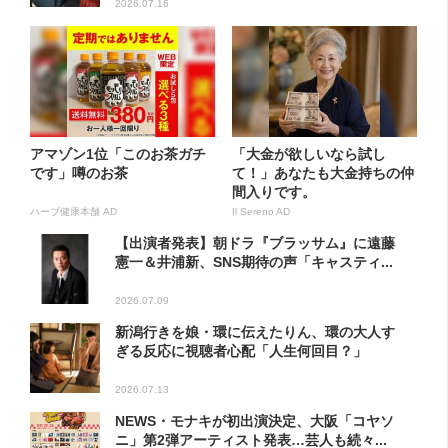
2026.07.16
アマゾン1位「このお茶ガチ
「大金が欲しいなら試し
です」噂のお茶
て！」あなたも大金持ちの仲
間入りです。
ハーブ健康本舗 AD
Il Sereno AD
【出演者発表】朝ドラ『ブラッサム』に遠藤
憲一＆井浦新、SNS期待の声「キャスティ...
2026.07.09
新潟行きを娘・環に伝えたりん、環の大人す
ぎる反応に視聴者心配「人生何回目？」
2026.07.13
NEWS・モナキが初出演決定、大阪「コヤソ
ニ」第2弾アーティスト発表…芸人も続々...