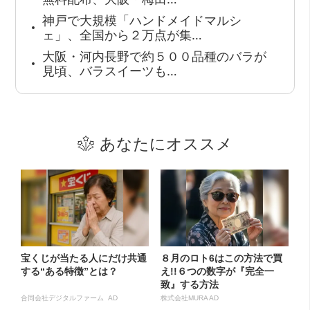
神戸で大規模「ハンドメイドマルシ
ェ」、全国から２万点が集…
大阪・河内長野で約５００品種のバラが
見頃、バラスイーツも…
あなたにオススメ
宝くじが当たる人にだけ共通
８月のロト6はこの方法で買
する“ある特徴”とは？
え!!６つの数字が『完全一
致』する方法
合同会社デジタルファーム AD
株式会社MURA AD