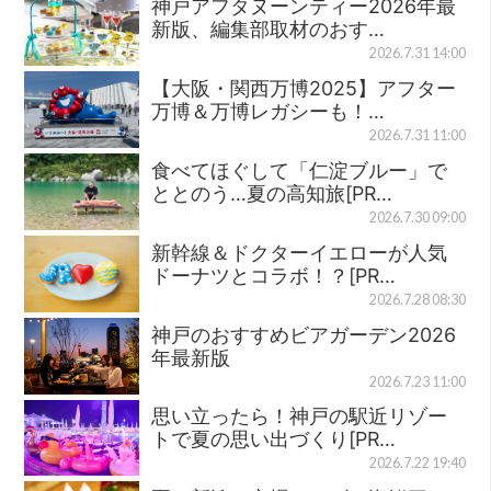
神戸アフタヌーンティー2026年最
新版、編集部取材のおす…
2026.7.31 14:00
【大阪・関西万博2025】アフター
万博＆万博レガシーも！…
2026.7.31 11:00
食べてほぐして「仁淀ブルー」で
ととのう…夏の高知旅[PR…
2026.7.30 09:00
新幹線＆ドクターイエローが人気
ドーナツとコラボ！？[PR…
2026.7.28 08:30
神戸のおすすめビアガーデン2026
年最新版
2026.7.23 11:00
思い立ったら！神戸の駅近リゾー
トで夏の思い出づくり[PR…
2026.7.22 19:40