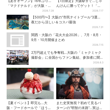
【あすオープン】16年ぶり…
【1日限定】大阪駅すぐ…じゃ
「マクドナルド」が大阪・本
んけんに勝ってゲット！「阪
町に帰ってくる！駅から徒歩1
神タイガースうちわ」と「ス
2026.7.28
2026.7.17
分＆23時まで
イカ」の無料配布
【500円〜】大阪の“市民ナイトプール”3選…
夜だから涼しい＆コスパ最強
2026.7.31
関西・大阪の「花火大会2026」、7月・8月・
9月・10月開催まとめ
2026.7.15
2万円超えでも争奪戦…大阪の「ミャクミャク
撮影会」に全国からファン集結、参加者に聞
いた「それでも会いたい理由」
2026.8.3
【夏イベント】即完も…大
また史実無視？初めて見るパ
阪・フードホールで「ほうせ
ターンの“明智の末路”…実は、