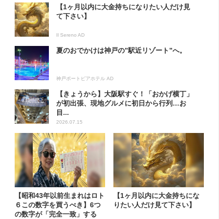
【1ヶ月以内に大金持ちになりたい人だけ見
て下さい】
Il Sereno AD
夏のおでかけは神戸の”駅近リゾート”へ。
神戸ポートピアホテル AD
【きょうから】大阪駅すぐ！「おかげ横丁」
が初出張、現地グルメに初日から行列…お
目...
2026.07.15
【昭和43年以前生まれはロト
【1ヶ月以内に大金持ちにな
６この数字を買うべき】6つ
りたい人だけ見て下さい】
の数字が「完全一致」する