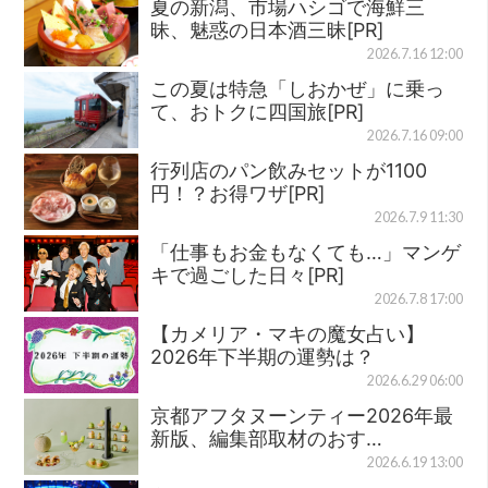
夏の新潟、市場ハシゴで海鮮三
昧、魅惑の日本酒三昧[PR]
2026.7.16 12:00
この夏は特急「しおかぜ」に乗っ
て、おトクに四国旅[PR]
2026.7.16 09:00
行列店のパン飲みセットが1100
円！？お得ワザ[PR]
2026.7.9 11:30
「仕事もお金もなくても…」マンゲ
キで過ごした日々[PR]
2026.7.8 17:00
【カメリア・マキの魔女占い】
2026年下半期の運勢は？
2026.6.29 06:00
京都アフタヌーンティー2026年最
新版、編集部取材のおす…
2026.6.19 13:00