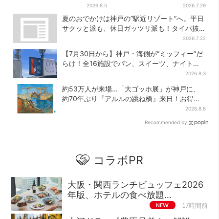
き箱」の“限定かき氷”が復
ありえなくもない！？【豊臣
2026.8.5
2026.7.29
活！一夜限りの盆踊りも
兄弟】
夏のおでかけは神戸の”駅近リゾート”へ。平日
サクッと派も、休日ガッツリ派も！タイパ抜
群、約20種の楽しみ方
2026.7.22
【7月30日から】神戸・海側が“ミッフィー”だ
らけ！全16施設でパン、スイーツ、ナイトマ
ーケットも
2026.8.3
約53万人が来場…「大ゴッホ展」が神戸に、
約70年ぶり『アルルの跳ね橋』来日！お得な
限定チケット販売も
2026.8.8
Recommended by
コラボPR
大阪・関西ランチビュッフェ2026
年版、ホテルの食べ放題…
NEW
17時間前