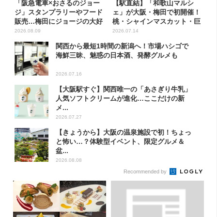
「阪急電車×おさるのジョー
【駅直結】「和歌山マルシ
ジ」スタンプラリーやフード
ェ」が大阪・梅田で初開催！
販売…梅田にジョージの大好
桃・シャインマスカット・巨
き...
峰が...
2026.08.09
2026.07.14
関西から最短1時間の新潟へ！市場ハシゴで
海鮮三昧、魅惑の日本酒、発酵グルメも
2026.07.16
【大阪駅すぐ】関西唯一の「あさぎり牛乳」
人気ソフトクリームが進化…ここだけの新
メ...
2026.07.27
【きょうから】大阪の温泉施設で初！ちょっ
と怖い…？体験型イベント、限定グルメ＆
盆...
2026.08.08
Recommended by