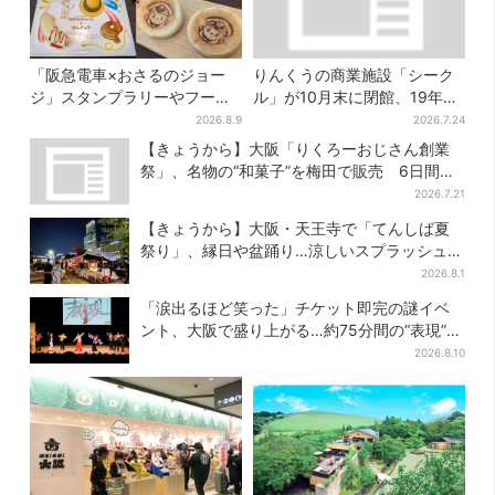
「阪急電車×おさるのジョー
りんくうの商業施設「シーク
ジ」スタンプラリーやフード
ル」が10月末に閉館、19年の
販売…梅田にジョージの大好
歴史に幕…南大阪民に衝撃は
2026.8.9
2026.7.24
きスイーツ「カノーリ」登場
しる
【きょうから】大阪「りくろーおじさん創業
祭」、名物の“和菓子”を梅田で販売 6日間限
定でお得に
2026.7.21
【きょうから】大阪・天王寺で「てんしば夏
祭り」、縁日や盆踊り…涼しいスプラッシュタ
イムも！2日間だけ
2026.8.1
「涙出るほど笑った」チケット即完の謎イベ
ント、大阪で盛り上がる…約75分間の“表現”に
拍手喝采
2026.8.10