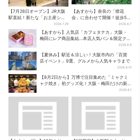
【7月28日オープン】JR大阪
【あすから】奈良の「燈花
駅直結！新たな「お土産ショ
会」に合わせて開催！徒歩5
ップ」、銘菓バラ売りで地元
分…結婚式場が“バル”に、前後
2026.7.29
2026.8.7
民の“おやつ調達”にも
で食事が楽しめる
【あすから】人気店「カフェタナカ」大阪・
梅田にレア商品集結…本店人気パン＆限定クッ
キー缶も！ 7日間の夏イベント
2026.8.6
【夏休み】駅近＆涼しい！大阪市内の「百貨
店イベント」9選、グルメから人気キャラまで
2026.8.10
【8月2日から】万博で注目集めた「ミャクミ
ャク焼き」初グッズ化！大阪・梅田だけの新
商品が登場
2026.8.1