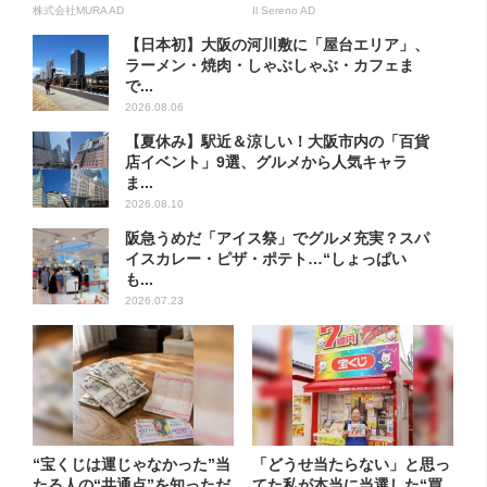
方...
株式会社MURA AD
Il Sereno AD
【日本初】大阪の河川敷に「屋台エリア」、
ラーメン・焼肉・しゃぶしゃぶ・カフェま
で...
2026.08.06
【夏休み】駅近＆涼しい！大阪市内の「百貨
店イベント」9選、グルメから人気キャラ
ま...
2026.08.10
阪急うめだ「アイス祭」でグルメ充実？スパ
イスカレー・ピザ・ポテト…“しょっぱい
も...
2026.07.23
“宝くじは運じゃなかった”当
「どうせ当たらない」と思っ
たる人の“共通点”を知っただ
てた私が本当に当選した“買