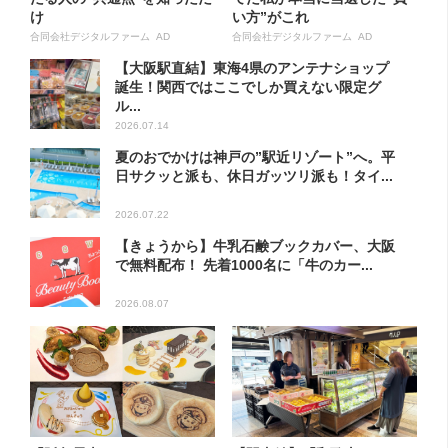
け
い方”がこれ
合同会社デジタルファーム AD
合同会社デジタルファーム AD
【大阪駅直結】東海4県のアンテナショップ
誕生！関西ではここでしか買えない限定グ
ル...
2026.07.14
夏のおでかけは神戸の”駅近リゾート”へ。平
日サクッと派も、休日ガッツリ派も！タイ...
2026.07.22
【きょうから】牛乳石鹸ブックカバー、大阪
で無料配布！ 先着1000名に「牛のカー...
2026.08.07