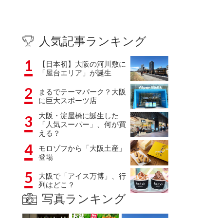
人気記事ランキング
1
【日本初】大阪の河川敷に
「屋台エリア」が誕生
2
まるでテーマパーク？大阪
に巨大スポーツ店
大阪・淀屋橋に誕生した
3
「人気スーパー」、何が買
える？
4
モロゾフから「大阪土産」
登場
5
大阪で「アイス万博」、行
列はどこ？
写真ランキング