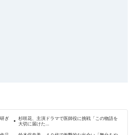
研ぎ
杉咲花、主演ドラマで医師役に挑戦「この物語を
大切に届けた…
作品
鈴木保奈美、４０代で衝撃的な出会い「舞台をや