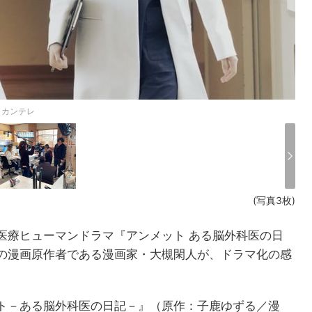
）カンテレ
(写真3枚)
医療ヒューマンドラマ『アンメット ある脳外科医の日
の漫画原作者である漫画家・大槻閑人が、ドラマ化の感
ト－ある脳外科医の日記－』（原作：子鹿ゆずる／漫