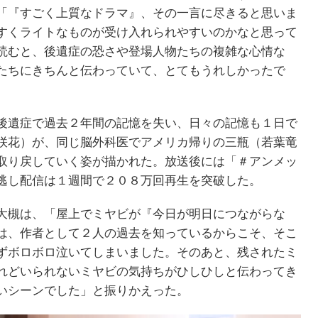
「『すごく上質なドラマ』、その一言に尽きると思いま
すくライトなものが受け入れられやすいのかなと思って
読むと、後遺症の恐さや登場人物たちの複雑な心情な
たちにきちんと伝わっていて、とてもうれしかったで
後遺症で過去２年間の記憶を失い、日々の記憶も１日で
咲花）が、同じ脳外科医でアメリカ帰りの三瓶（若葉竜
取り戻していく姿が描かれた。放送後には「＃アンメッ
逃し配信は１週間で２０８万回再生を突破した。
大槻は、「屋上でミヤビが『今日が明日につながらな
は、作者として２人の過去を知っているからこそ、そこ
ずボロボロ泣いてしまいました。そのあと、残されたミ
れどいられないミヤビの気持ちがひしひしと伝わってき
いシーンでした」と振りかえった。