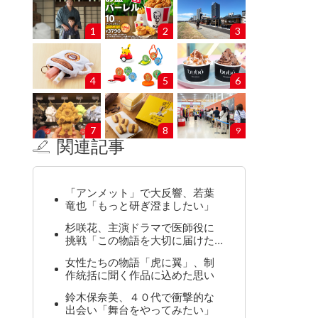
1
2
3
4
5
6
7
8
9
関連記事
「アンメット」で大反響、若葉
竜也「もっと研ぎ澄ましたい」
杉咲花、主演ドラマで医師役に
挑戦「この物語を大切に届けた…
女性たちの物語「虎に翼」、制
作統括に聞く作品に込めた思い
鈴木保奈美、４０代で衝撃的な
出会い「舞台をやってみたい」