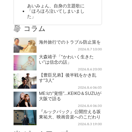
あいみょん、自身の主題歌に
「ほろほろ泣いてしまいまし
た」
コラム
海外旅行でのトラブル防止策を
2026.8.7 10:00
大森靖子「“かわいく生きた
い”は信念の話」
2026.8.6 20:00
【豊臣兄弟】後半戦をかき乱
す“3人”
2026.8.6 06:05
ME:Iの“覚悟”…KEIKO＆SUZUが
大阪で語る
2026.8.4 06:30
『ルックバック』公開控える坂
東祐大、映画音楽へのこだわり
2026.8.3 19:00