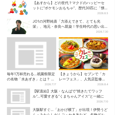
【あすから】どの世代？マクドのハッピーセ
ットに“ポケモンおもちゃ”、歴代30匹に「懐
かしい」と喜びの声
2026.8.5
JO1の河野純喜「力添えできて、とても光
栄」、地元・奈良へ凱旋！学生時代の思い出
エピソードも
2026.7.30
毎年1万杯売れる…祇園祭限定
【きょうから】セブンで「カ
の名物「水あずき」とは？ 今
レーフェス」、人気店監修メ
年も連日行列「行くたびに飲
ニューなど全15品！お得な割
2026.7.17
2026.8.4
んでる」
引キャンペーンは2週間だけ
【駅直結】大阪・なんばで“焼きたてワッフ
ル”…可愛すぎる“くまちゃんアイス”と一緒に
2026.7.10
大阪駅すぐ…「おかげ横丁」が出現！伊勢うど
ん・みたらしだんご・かき氷など、名物グル