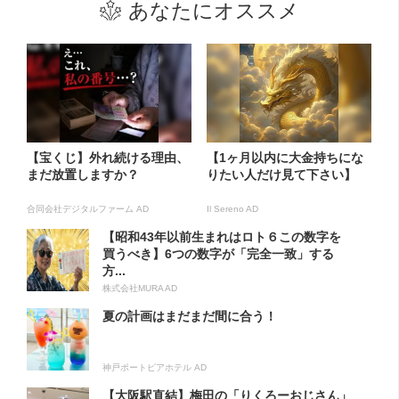
あなたにオススメ
【宝くじ】外れ続ける理由、
【1ヶ月以内に大金持ちにな
まだ放置しますか？
りたい人だけ見て下さい】
合同会社デジタルファーム AD
Il Sereno AD
【昭和43年以前生まれはロト６この数字を
買うべき】6つの数字が「完全一致」する
方...
株式会社MURA AD
夏の計画はまだまだ間に合う！
神戸ポートピアホテル AD
【大阪駅直結】梅田の「りくろーおじさん」