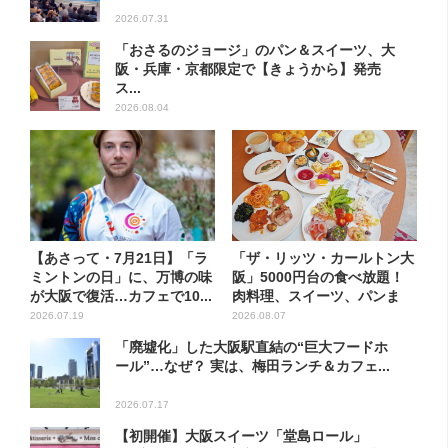
2026.07.31
「おさるのジョージ」のパン＆スイーツ、大
阪・兵庫・京都限定で【きょうから】発売
ス...
2026.08.04
【あさって・7月21日】「ラ
「ザ・リッツ・カールトン大
ミントンの日」に、万博の味
阪」5000円台の食べ放題！
が大阪で復活…カフェで10...
肉料理、スイーツ、パンま
で...
2026.07.19
2026.08.07
「廃墟化」した大阪駅直結の“巨大フードホ
ール”…なぜ？ 実は、梅田ランチ＆カフェ...
2026.07.17
【初開催】大阪スイーツ「堂島ロール」