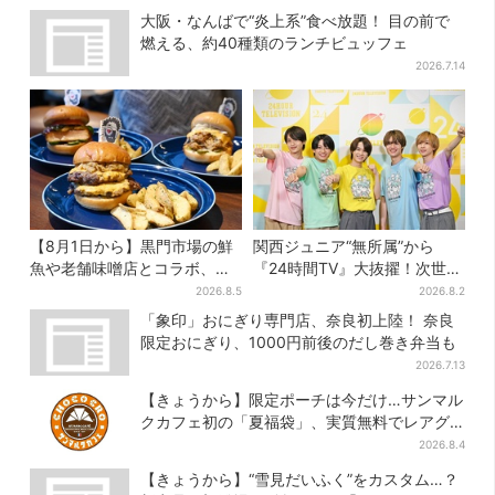
大阪・なんばで“炎上系”食べ放題！ 目の前で
燃える、約40種類のランチビュッフェ
2026.7.14
【8月1日から】黒門市場の鮮
関西ジュニア“無所属”から
魚や老舗味噌店とコラボ、大
『24時間TV』大抜擢！次世代
阪・なんばのホテルで“地域密
スターと期待「まさか僕
2026.8.5
2026.8.2
着”の限定バーガー
が…」
「象印」おにぎり専門店、奈良初上陸！ 奈良
限定おにぎり、1000円前後のだし巻き弁当も
2026.7.13
【きょうから】限定ポーチは今だけ…サンマル
クカフェ初の「夏福袋」、実質無料でレアグ
ッズが手に入る
2026.8.4
【きょうから】“雪見だいふく”をカスタム…？