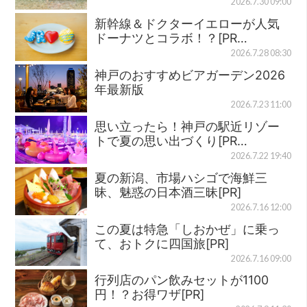
2026.7.30 09:00
新幹線＆ドクターイエローが人気
ドーナツとコラボ！？[PR…
2026.7.28 08:30
神戸のおすすめビアガーデン2026
年最新版
2026.7.23 11:00
思い立ったら！神戸の駅近リゾー
トで夏の思い出づくり[PR…
2026.7.22 19:40
夏の新潟、市場ハシゴで海鮮三
昧、魅惑の日本酒三昧[PR]
2026.7.16 12:00
この夏は特急「しおかぜ」に乗っ
て、おトクに四国旅[PR]
2026.7.16 09:00
行列店のパン飲みセットが1100
円！？お得ワザ[PR]