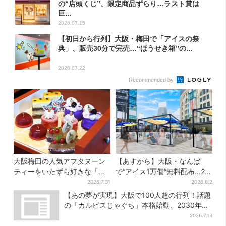
の“店頭くじ”、限定商品ずらり…ラスト賞は
巨...
2026.07.15
【初日から行列】大阪・梅田で「アイスの祭
典」、販売30分で完売…“ほうせき箱”の...
2026.07.22
Recommended by
大阪梅田の人気アフタヌーン
【あすから】大阪・なんば
ティーをいたずら好きな「リ
で“アイス1万個”無料配布…2日
トルミイ」がジャック！「ム
間限定で、ロッテの人気商品
2026.7.31
2026.8.2
ーミン」たちとバカンスへ
もらえる
【あの夢が実現】大阪で100人超の行列！話題
の「カルピスじゃぐち」本格始動、2030年ま
でに1000台へ
2026.7.13