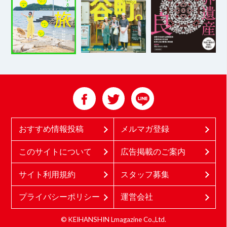
おすすめ情報投稿
メルマガ登録
このサイトについて
広告掲載のご案内
サイト利用規約
スタッフ募集
プライバシーポリシー
運営会社
© KEIHANSHIN Lmagazine Co.,Ltd.