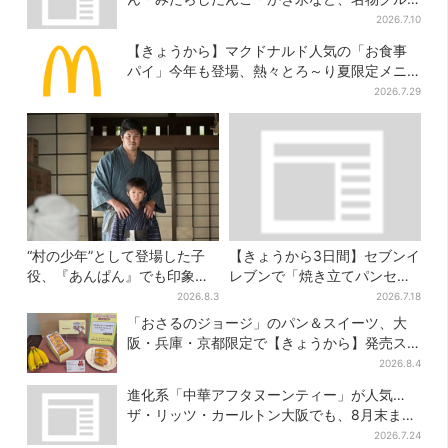
メが集結
2026.7.10
【きょうから】マクドナルド人気の「お食事
パイ」今年も登場、熱々とろ～り夏限定メニ
ュー
2026.7.29
“村の少年”として登場した子
【きょうから3日間】セブンイ
役、『あんぱん』でも印象的
レブンで「焼き立てパンセー
だった…視聴者驚き「どうり
ル」、人気シリーズがお得
2026.8.3
2026.7.18
で演技上手だと」
に…チョコクッキーも対象
「おさるのジョージ」のパン＆スイーツ、大
阪・兵庫・京都限定で【きょうから】発売ス
タート
2026.8.4
進化系「中華アフタヌーンティー」が人気…
ザ・リッツ・カールトン大阪でも、8月末まで
開催
2026.7.24