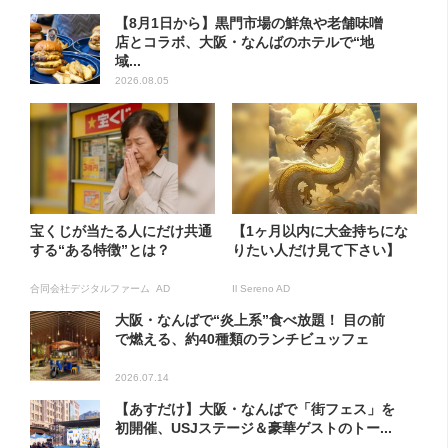
【8月1日から】黒門市場の鮮魚や老舗味噌
店とコラボ、大阪・なんばのホテルで“地
域...
2026.08.05
宝くじが当たる人にだけ共通
【1ヶ月以内に大金持ちにな
する“ある特徴”とは？
りたい人だけ見て下さい】
合同会社デジタルファーム AD
Il Sereno AD
大阪・なんばで“炎上系”食べ放題！ 目の前
で燃える、約40種類のランチビュッフェ
2026.07.14
【あすだけ】大阪・なんばで「街フェス」を
初開催、USJステージ＆豪華ゲストのトー...