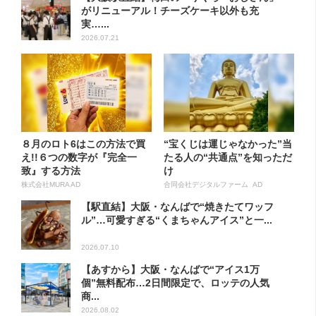
がリニューアル！チーズケーキ以外も充
実…...
2026.07.21
８月のロト6はこの方法で買
“宝くじは運じゃなかった”当
え!!６つの数字が『完全一
たる人の“共通点”を知っただ
致』する方法
け
株式会社MURA AD
合同会社デジタルファーム AD
【駅直結】大阪・なんばで“焼きたてワッフ
ル”…可愛すぎる“くまちゃんアイス”と一...
2026.07.10
【あすから】大阪・なんばで“アイス1万
個”無料配布…2日間限定で、ロッテの人気
商...
2026.08.02