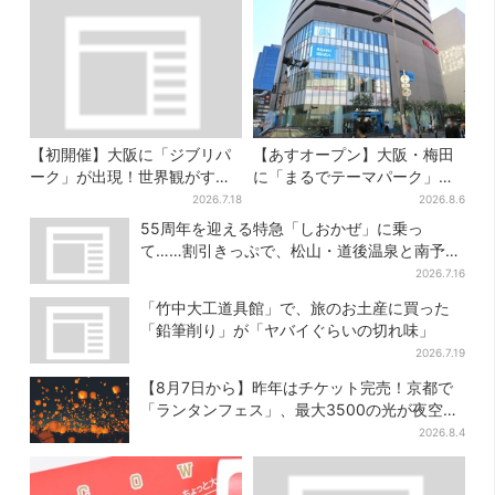
【初開催】大阪に「ジブリパ
【あすオープン】大阪・梅田
ーク」が出現！世界観がすご
に「まるでテーマパーク」な
い…細かな仕掛け＆巨大フォ
巨大スポーツ店、461ブラン
2026.7.18
2026.8.6
トスポットに注目
ド集結！ 6フロアをまとめて
55周年を迎える特急「しおかぜ」に乗っ
紹介
て……割引きっぷで、松山・道後温泉と南予を
満喫【大阪から愛媛へおトク旅】
2026.7.16
「竹中大工道具館」で、旅のお土産に買った
「鉛筆削り」が「ヤバイぐらいの切れ味」
2026.7.19
【8月7日から】昨年はチケット完売！京都で
「ランタンフェス」、最大3500の光が夜空
に…会場には縁日も
2026.8.4