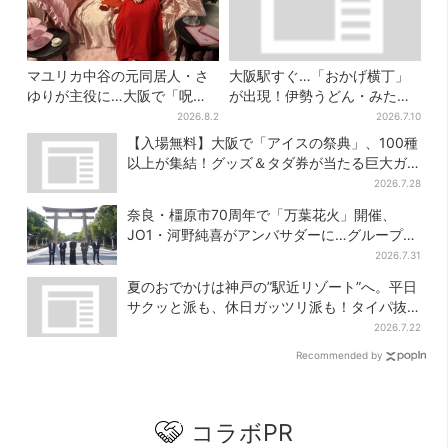
マユリカ中谷の元同居人・さ
大阪駅すぐ…「おかげ横丁」
ゆりが主役に…大阪で「呪物
が出現！伊勢うどん・みたら
展」開催、コンセプトは“呪物
しだんご・かき氷など、名物
2026.8.2
2026.7.10
たちのお茶会”
グルメが集結
【入場無料】大阪で「アイスの祭典」、100種
以上が集結！グッズ＆タダ券が当たる巨大ガ
チャも
2026.7.28
奈良・橿原市70周年で「万葉花火」開催、
JO1・河野純喜がアンバサダーに…グループ楽
曲ともシンクロ
2026.7.31
夏のおでかけは神戸の”駅近リゾート”へ。平日
サクッと派も、休日ガッツリ派も！タイパ抜
群、約20種の楽しみ方
2026.7.22
Recommended by
コラボPR