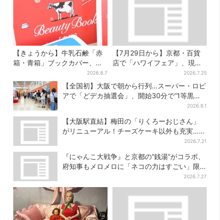
【きょうから】牛乳石鹸「赤
【7月29日から】京都・百貨
箱・青箱」ブックカバー、大
店で「ハワイフェア」、現地
阪で無料配布！ 先着1000名
で人気のロコモコ＆数量限定
2026.8.7
2026.7.25
に「牛のカード」も
ドーナツがずらり
【全国初】大阪で朝から行列…スーパー・ロピ
アで「どデカ抽選会」、開始30分で“1等黒毛
和牛”の当選も
2026.8.1
【大阪駅直結】梅田の「りくろーおじさん」
がリニューアル！チーズケーキ以外も充実…並
ばず買える「ロッカー」も設置
2026.7.21
『にゃんこ大戦争』と京都の“銭湯”がコラボ、
府知事もメロメロに「ネコの力はすごい」限
定桶も登場
2026.7.27