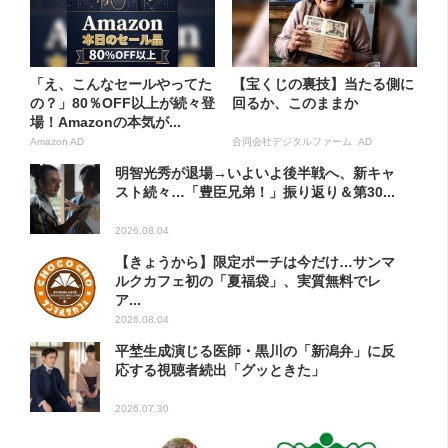
「え、こんなセールやってた
【宝くじの裏技】当たる側に
の？」80％OFF以上が続々登
回るか、このままか
場！Amazonの本気が...
Amazon AD
合同会社デジタルファーム AD
明智光秀が退場→いよいよ後半戦へ、新キャ
スト続々…「豊臣兄弟！」振り返り＆第30...
2026.08.04
【きょうから】限定ポーチは今だけ…サンマ
ルクカフェ初の「夏福袋」、実質無料でレ
ア...
2026.08.04
平埜生成演じる医師・黒川の「新潟弁」に反
応する視聴者続出「グッときた」
2026.07.30