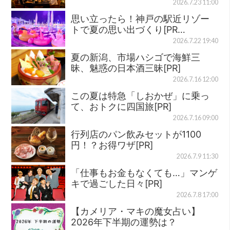
2026.7.23 11:00
思い立ったら！神戸の駅近リゾー
トで夏の思い出づくり[PR…
2026.7.22 19:40
夏の新潟、市場ハシゴで海鮮三
昧、魅惑の日本酒三昧[PR]
2026.7.16 12:00
この夏は特急「しおかぜ」に乗っ
て、おトクに四国旅[PR]
2026.7.16 09:00
行列店のパン飲みセットが1100
円！？お得ワザ[PR]
2026.7.9 11:30
「仕事もお金もなくても…」マンゲ
キで過ごした日々[PR]
2026.7.8 17:00
【カメリア・マキの魔女占い】
2026年下半期の運勢は？