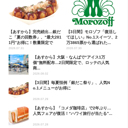
【あすから】完売続出…銀だ
【3日間】モロゾフ「復活し
こ「夏の回数券」、“最大281
てほしい」No.1スイーツ、2
1円”お得に！数量限定で
万3865票から選ばれた...
2026.07.31
2026.07.30
【あすから】大阪・なんばで“アイス1万
個”無料配布…2日間限定で、ロッテの人気
商...
2026.08.02
【3日間】毎夏恒例「銀だこ祭り」、人気N
o.1メニューがお得に
2026.07.29
【あすから】「コメダ珈琲店」で2年ぶり…
人気フェアが復活！“ハワイ旅行が当たる”...
2026.07.28