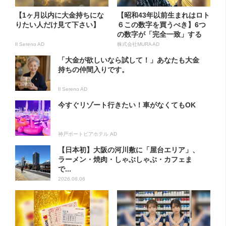
【1ヶ月以内に大金持ちにな
【昭和43年以前生まれはロト
りたい人だけ見て下さい】
６この数字を買うべき】6つ
の数字が「完全一致」する
方...
Il Sereno AD
株式会社MURA AD
「大金が欲しいなら試して！」あなたも大金
持ちの仲間入りです。
Il Sereno AD
今すぐリゾート行きたい！車がなくてもOK
神戸ポートピアホテル AD
【日本初】大阪の河川敷に「屋台エリア」、
ラーメン・焼肉・しゃぶしゃぶ・カフェま
で...
2026.08.06