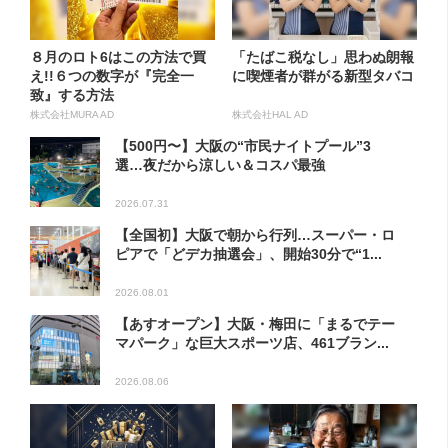
８月のロト6はこの方法で買
「たばこ税なし」思わぬ朗報
え!!６つの数字が『完全一
に喫煙者が群がる新型タバコ
致』する方法
株式会社MURA AD
株式会社HAL AD
【500円〜】大阪の“市民ナイトプール”3
選…夜だから涼しい＆コスパ最強
2026.07.31
【全国初】大阪で朝から行列…スーパー・ロ
ピアで「どデカ抽選会」、開始30分で“1...
2026.08.01
【あすオープン】大阪・梅田に「まるでテー
マパーク」な巨大スポーツ店、461ブラン...
2026.08.06