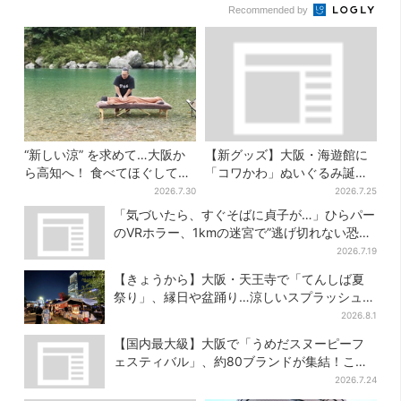
Recommended by
“新しい涼” を求めて…大阪か
【新グッズ】大阪・海遊館に
ら高知へ！ 食べてほぐして
「コワかわ」ぬいぐるみ誕
「仁淀ブルー」でととのう体
生…オスとメスどこが違う？
2026.7.30
2026.7.25
験旅【2026夏最新版】
飼育員監修でリアルに再現
「気づいたら、すぐそばに貞子が…」ひらパー
のVRホラー、1kmの迷宮で”逃げ切れない恐
怖”体験
2026.7.19
【きょうから】大阪・天王寺で「てんしば夏
祭り」、縁日や盆踊り…涼しいスプラッシュタ
イムも！2日間だけ
2026.8.1
【国内最大級】大阪で「うめだスヌーピーフ
ェスティバル」、約80ブランドが集結！ここ
だけのグッズも
2026.7.24