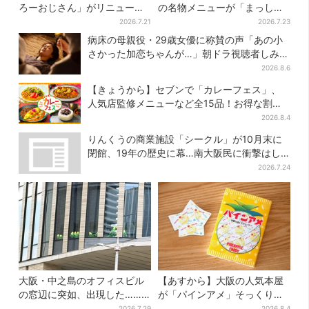
ろーおじさん」がリニューア
の名物メニューが「まっし
ル！チーズケーキ以外も充
ろ」に…期間限定の2品が登場
2026.7.21
2026.7.23
実…並ばず買える「ロッカ
病床の母親役・29歳女優に称賛の声「あの小
ー」も設置
さかった加恋ちゃんが…」朝ドラ視聴者しみじ
み
2026.8.6
【きょうから】セブンで「カレーフェス」、
人気店監修メニューなど全15品！お得な割引
キャンペーンは2週間だけ
2026.8.4
りんくうの商業施設「シークル」が10月末に
閉館、19年の歴史に幕…南大阪民に衝撃はし
る
2026.7.24
大阪・中之島のオフィスビル
【あすから】大阪の人気本屋
の窓辺に突如、出現した……
が「パインアメ」そっくりの
巨大インコ「何かいる」「朝
ブックカバー開発、梅田で先
2026.7.29
2026.8.4