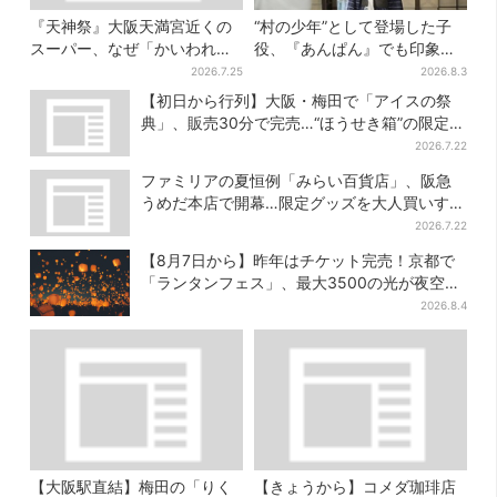
『天神祭』大阪天満宮近くの
“村の少年”として登場した子
スーパー、なぜ「かいわれ」
役、『あんぱん』でも印象的
が山積み？ 実は昔ながらの食
だった…視聴者驚き「どうり
2026.7.25
2026.8.3
文化
で演技上手だと」
【初日から行列】大阪・梅田で「アイスの祭
典」、販売30分で完売…“ほうせき箱”の限定メ
ニューも
2026.7.22
ファミリアの夏恒例「みらい百貨店」、阪急
うめだ本店で開幕…限定グッズを大人買いする
人続出
2026.7.22
【8月7日から】昨年はチケット完売！京都で
「ランタンフェス」、最大3500の光が夜空
に…会場には縁日も
2026.8.4
【大阪駅直結】梅田の「りく
【きょうから】コメダ珈琲店