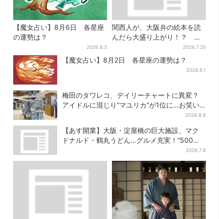
【魔女占い】8月6日 各星座
関西人が、大阪弁の絵本を読
の運勢は？
んだら大盛り上がり！？ 書
店員が語る、“関西弁”絵本が
2026.8.5
2026.7.25
人気を集めるワケとは
【魔女占い】8月2日 各星座の運勢は？
2026.8.1
梅田のタワレコ、デイリーチャートに異変？
アイドルに混じり“マユリカ”が1位に…お笑い
が強すぎる理由とは
2026.8.6
【あす開業】大阪・淀屋橋の巨大施設、マク
ドナルド・鶴丸うどん…グルメ充実！“500円
前後ランチ”も叶う
2026.7.8