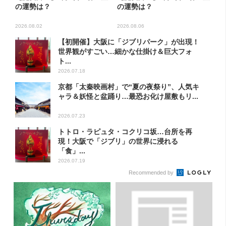
の運勢は？
の運勢は？
2026.08.02
2026.08.06
【初開催】大阪に「ジブリパーク」が出現！
世界観がすごい…細かな仕掛け＆巨大フォ
ト...
2026.07.18
京都「太秦映画村」で“夏の夜祭り”、人気キ
ャラ＆妖怪と盆踊り…最恐お化け屋敷もリ...
2026.07.23
トトロ・ラピュタ・コクリコ坂…台所を再
現！大阪で「ジブリ」の世界に浸れる
「食」...
2026.07.19
Recommended by