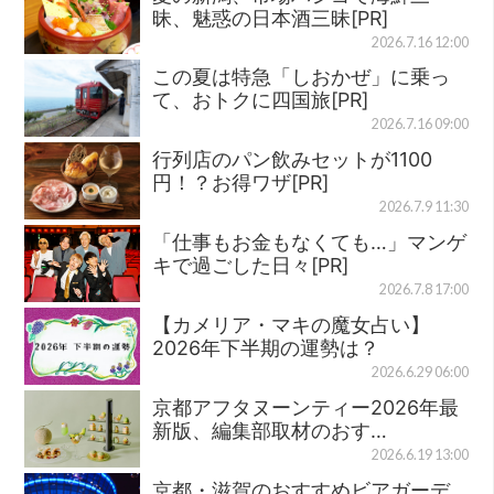
昧、魅惑の日本酒三昧[PR]
2026.7.16 12:00
この夏は特急「しおかぜ」に乗っ
て、おトクに四国旅[PR]
2026.7.16 09:00
行列店のパン飲みセットが1100
円！？お得ワザ[PR]
2026.7.9 11:30
「仕事もお金もなくても…」マンゲ
キで過ごした日々[PR]
2026.7.8 17:00
【カメリア・マキの魔女占い】
2026年下半期の運勢は？
2026.6.29 06:00
京都アフタヌーンティー2026年最
新版、編集部取材のおす…
2026.6.19 13:00
京都・滋賀のおすすめビアガーデ