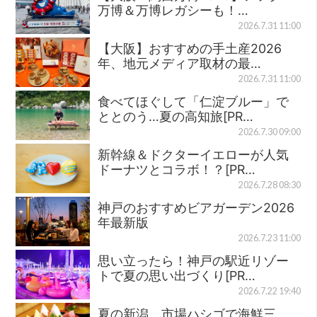
万博＆万博レガシーも！…
2026.7.31 11:00
【大阪】おすすめの手土産2026
年、地元メディア取材の最…
2026.7.31 11:00
食べてほぐして「仁淀ブルー」で
ととのう…夏の高知旅[PR…
2026.7.30 09:00
新幹線＆ドクターイエローが人気
ドーナツとコラボ！？[PR…
2026.7.28 08:30
神戸のおすすめビアガーデン2026
年最新版
2026.7.23 11:00
思い立ったら！神戸の駅近リゾー
トで夏の思い出づくり[PR…
2026.7.22 19:40
夏の新潟、市場ハシゴで海鮮三