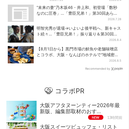
からビビった」、その正体と
行販売
“未来の妻”乃木坂46・井上和、初登場「数秒
は？
なのに圧巻」…「豊臣兄弟！」第30回あらす
じ・清須会議
2026.7.28
明智光秀が退場→いよいよ後半戦へ、新キャス
ト続々…「豊臣兄弟！」振り返り＆第30回あ
らすじ
2026.8.4
【8月1日から】黒門市場の鮮魚や老舗味噌店
とコラボ、大阪・なんばのホテルで“地域密
着”の限定バーガー
2026.8.5
Recommended by
コラボPR
大阪アフタヌーンティー2026年最
新版、編集部取材のおす…
NEW
13時間前
大阪スイーツビュッフェ・リスト