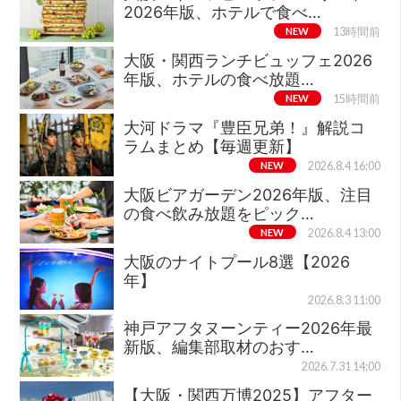
2026年版、ホテルで食べ…
NEW
13時間前
大阪・関西ランチビュッフェ2026
年版、ホテルの食べ放題…
NEW
15時間前
大河ドラマ『豊臣兄弟！』解説コ
ラムまとめ【毎週更新】
NEW
2026.8.4 16:00
大阪ビアガーデン2026年版、注目
の食べ飲み放題をピック…
NEW
2026.8.4 13:00
大阪のナイトプール8選【2026
年】
2026.8.3 11:00
神戸アフタヌーンティー2026年最
新版、編集部取材のおす…
2026.7.31 14:00
【大阪・関西万博2025】アフター