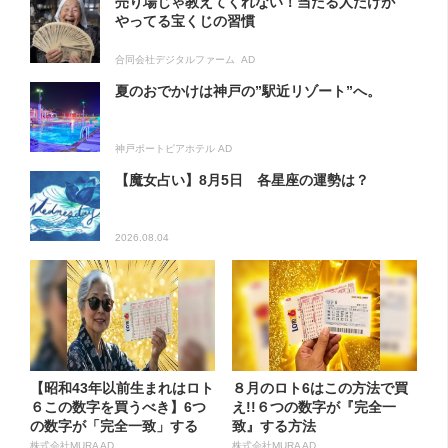
売り場じゃ教えてくれない！当たる人だけが
やってる宝くじの習慣
合同会社デジタルファーム AD
夏のおでかけは神戸の”駅近リゾート”へ。
神戸ポートピアホテル AD
【魔女占い】8月5日 各星座の運勢は？
2026.08.04
【昭和43年以前生まれはロト
８月のロト6はこの方法で買
６この数字を買うべき】6つ
え!!６つの数字が『完全一
の数字が「完全一致」する
致』する方法
方...
株式会社MURA AD
株式会社MURA AD