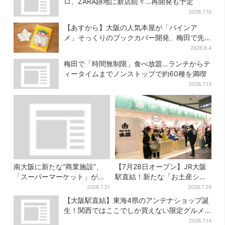
ロ、ZARA跡地に新店続々…再開発も予定
2026.7.10
【あすから】大阪の人気本屋が「パインア
メ」そっくりのブックカバー開発、梅田で先
行販売
2026.8.4
梅田で「時間無制限」食べ放題…ランチからテ
ィータイムまでノンストップで約60種を満喫
2026.7.13
南大阪に新たな“商業施設”、
【7月28日オープン】JR大阪
「スーパーマーケット」が先
駅直結！新たな「お土産ショ
行オープン！駅直結＆21時ま
ップ」、銘菓バラ売りで地元
2026.7.21
2026.7.29
で営業
民の“おやつ調達”にも
【大阪駅直結】東海4県のアンテナショップ誕
生！関西ではここでしか買えない限定グルメ
も
2026.7.14