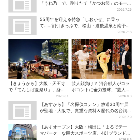
「うね乃」で、削りたて「かつお節」のモー
ニング登場
2026.7.26
55周年を迎える特急「しおかぜ」に乗っ
て……割引きっぷで、松山・道後温泉と南予を
満喫【大阪から愛媛へおトク旅】
2026.7.16
【きょうから】大阪・天王寺
芸人顔負け？ 河合郁人がコラ
で「てんしば夏祭り」、縁日
ボコントに全力投球、“芸人も
や盆踊り…涼しいスプラッシ
恥ずかしくてやらない”ギャグ
2026.8.1
2026.8.8
ュタイムも！2日間だけ
にも挑戦
【あすから】「名探偵コナン」放送30周年展
が聖地・大阪で、貴重な資料＆歴代の名台詞
シーンも
2026.7.9
【あすオープン】大阪・梅田に「まるでテー
マパーク」な巨大スポーツ店、461ブランド集
結！ 6フロアをまとめて紹介
2026.8.6