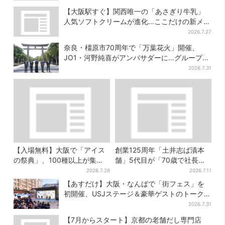
【大阪駅すぐ】関西唯一の「あさぎり牛乳」
人気ソフトクリームが進化…ここだけの新メニ
ューも仲間入り
2026.7.27
奈良・橿原市70周年で「万葉花火」開催、
JO1・河野純喜がアンバサダーに…グループ楽
曲ともシンクロ
2026.7.31
【入場無料】大阪で「アイス
創業125周年「土井志ば漬本
の祭典」、100種以上が集
舗」5代目が「70歳で社長を
結！グッズ＆タダ券が当たる
交代」、今後の展開は？【老
2026.7.28
2026.7.11
巨大ガチャも
舗の継承】
【あすだけ】大阪・なんばで「街フェス」を
初開催、USJステージ＆豪華ゲストのトークシ
ョーも！参加無料で
2026.7.31
【7月からスタート】京都の老舗だし専門店