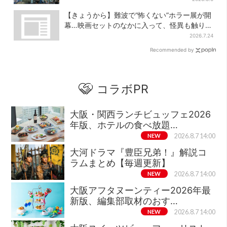
【きょうから】難波で“怖くない”ホラー展が開
幕…映画セットのなかに入って、怪異も触り放
題！？
2026.7.24
Recommended by
コラボPR
大阪・関西ランチビュッフェ2026
年版、ホテルの食べ放題…
NEW
2026.8.7 14:00
大河ドラマ『豊臣兄弟！』解説コ
ラムまとめ【毎週更新】
NEW
2026.8.7 14:00
大阪アフタヌーンティー2026年最
新版、編集部取材のおす…
NEW
2026.8.7 14:00