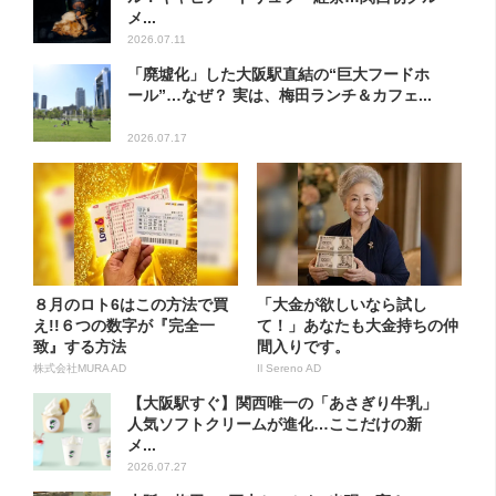
メ...
2026.07.11
「廃墟化」した大阪駅直結の“巨大フードホ
ール”…なぜ？ 実は、梅田ランチ＆カフェ...
2026.07.17
８月のロト6はこの方法で買
「大金が欲しいなら試し
え!!６つの数字が『完全一
て！」あなたも大金持ちの仲
致』する方法
間入りです。
株式会社MURA AD
Il Sereno AD
【大阪駅すぐ】関西唯一の「あさぎり牛乳」
人気ソフトクリームが進化…ここだけの新
メ...
2026.07.27