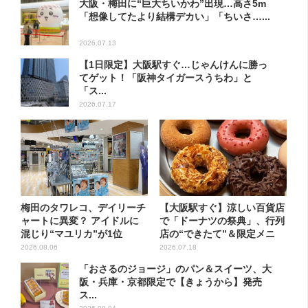
大阪・梅田に“巨大ちいかわ”出現…高さ5m
「想像してたより結構デカい」「ちいさ…...
2026.07.13
【1日限定】大阪駅すぐ…じゃんけんに勝っ
てゲット！「阪神タイガースうちわ」と
「ス...
2026.07.17
梅田のタワレコ、デイリーチ
【大阪駅すぐ】涼しい百貨店
ャートに異変？ アイドルに
で「ドーナツの祭典」、行列
混じり“マユリカ”が1位
店の“できたて”＆限定メニ
に…...
ュ...
2026.08.06
2026.07.18
「おさるのジョージ」のパン＆スイーツ、大
阪・兵庫・京都限定で【きょうから】発売
ス...