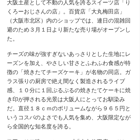
大阪土産として不動の人気を誇るスイーツ店「り
くろーおじさんの店」。百貨店「大丸梅田店」
（大阪市北区）内のショップでは、連日の混雑回
避のため３月１日より新たな売り場がオープンし
た。
チーズの味が強すぎないあっさりとした生地にレ
ーズンを加え、やさしい甘さとふわふわ食感が特
徴の「焼きたてチーズケーキ」が名物の同店。ガ
ラス張りの厨房で絶え間なく製造されるライブ
感、１０分に１回ぷるぷるの焼きたてケーキに焼
き印が押される光景は大阪人にとってお馴染み
だ。直径１８ｃｍのボリュームながら９６５円と
いうコスパのよさでも人気を集め、大阪限定なが
ら全国的な知名度を誇る。