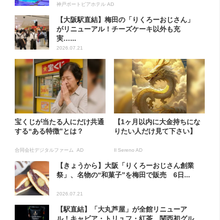
神戸ポートピアホテル AD
【大阪駅直結】梅田の「りくろーおじさん」
がリニューアル！チーズケーキ以外も充
実…...
2026.07.21
宝くじが当たる人にだけ共通
【1ヶ月以内に大金持ちにな
する“ある特徴”とは？
りたい人だけ見て下さい】
合同会社デジタルファーム AD
Il Sereno AD
【きょうから】大阪「りくろーおじさん創業
祭」、名物の“和菓子”を梅田で販売 6日...
2026.07.21
【駅直結】「大丸芦屋」が全館リニューア
ル！キャビア・トリュフ・紅茶…関西初グル