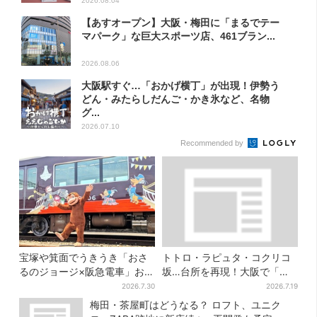
2026.08.04
【あすオープン】大阪・梅田に「まるでテー
マパーク」な巨大スポーツ店、461ブラン...
2026.08.06
大阪駅すぐ…「おかげ横丁」が出現！伊勢う
どん・みたらしだんご・かき氷など、名物
グ...
2026.07.10
Recommended by
宝塚や箕面でうきうき「おさ
トトロ・ラピュタ・コクリコ
るのジョージ×阪急電車」お披
坂…台所を再現！大阪で「ジ
露目！マルーンの制服で神
ブリ」の世界に浸れる 「食」
2026.7.30
2026.7.19
戸・宝塚・京都各線に添乗
の展示とは？
梅田・茶屋町はどうなる？ ロフト、ユニク