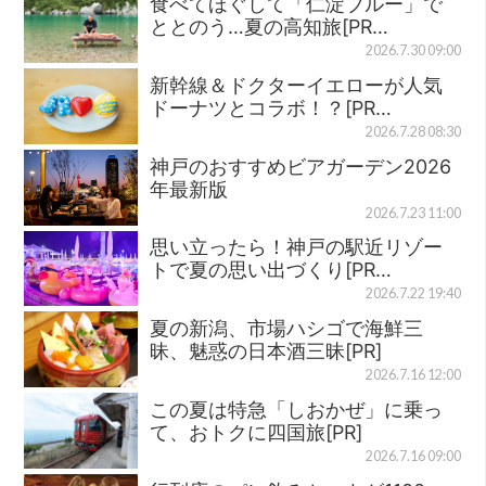
食べてほぐして「仁淀ブルー」で
ととのう…夏の高知旅[PR…
2026.7.30 09:00
新幹線＆ドクターイエローが人気
ドーナツとコラボ！？[PR…
2026.7.28 08:30
神戸のおすすめビアガーデン2026
年最新版
2026.7.23 11:00
思い立ったら！神戸の駅近リゾー
トで夏の思い出づくり[PR…
2026.7.22 19:40
夏の新潟、市場ハシゴで海鮮三
昧、魅惑の日本酒三昧[PR]
2026.7.16 12:00
この夏は特急「しおかぜ」に乗っ
て、おトクに四国旅[PR]
2026.7.16 09:00