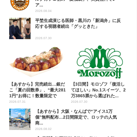
ア...
2026.08.04
平埜生成演じる医師・黒川の「新潟弁」に反
応する視聴者続出「グッときた」
2026.07.30
【あすから】完売続出…銀だ
【3日間】モロゾフ「復活し
こ「夏の回数券」、“最大281
てほしい」No.1スイーツ、2
1円”お得に！数量限定で
万3865票から選ばれた...
2026.07.31
2026.07.30
【あすから】大阪・なんばで“アイス1万
個”無料配布…2日間限定で、ロッテの人気
商...
2026.08.02