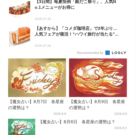
【3日間】毎夏恒例「銀だこ祭り」、人気N
o.1メニューがお得に
2026.07.29
【あすから】「コメダ珈琲店」で2年ぶり…
人気フェアが復活！“ハワイ旅行が当たる”...
2026.07.28
Recommended by
【魔女占い】8月7日 各星座
【魔女占い】8月9日 各星座
の運勢は？
の運勢は？
2026.8.6
2026.8.8
【魔女占い】8月6日 各星座の運勢は？
2026.8.5