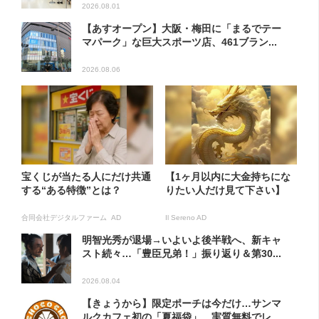
2026.08.01
【あすオープン】大阪・梅田に「まるでテー
マパーク」な巨大スポーツ店、461ブラン...
2026.08.06
宝くじが当たる人にだけ共通
【1ヶ月以内に大金持ちにな
する“ある特徴”とは？
りたい人だけ見て下さい】
合同会社デジタルファーム AD
Il Sereno AD
明智光秀が退場→いよいよ後半戦へ、新キャ
スト続々…「豊臣兄弟！」振り返り＆第30...
2026.08.04
【きょうから】限定ポーチは今だけ…サンマ
ルクカフェ初の「夏福袋」、実質無料でレ