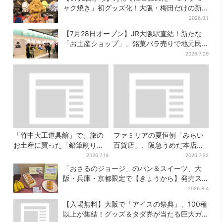
ャク焼き」初グッズ化！大阪・梅田だけの新
商品が登場
2026.8.1
【7月28日オープン】JR大阪駅直結！新たな
「お土産ショップ」、銘菓バラ売りで地元民
の“おやつ調達”にも
2026.7.29
「竹中大工道具館」で、旅の
ファミリアの夏恒例「みらい
お土産に買った「鉛筆削り」
百貨店」、阪急うめだ本店で
が「ヤバイぐらいの切れ味」
開幕…限定グッズを大人買い
2026.7.19
2026.7.22
する人続出
「おさるのジョージ」のパン＆スイーツ、大
阪・兵庫・京都限定で【きょうから】発売ス
タート
2026.8.4
【入場無料】大阪で「アイスの祭典」、100種
以上が集結！グッズ＆タダ券が当たる巨大ガ