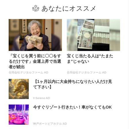
あなたにオススメ
「宝くじを買う前に〇〇をす
宝くじ当たる人は“たまた
るだけです」金運上昇で当選
ま”じゃない
者が続出
合同会社デジタルファーム AD
合同会社デジタルファーム AD
【1ヶ月以内に大金持ちになりたい人だけ見
て下さい】
Il Sereno AD
今すぐリゾート行きたい！車がなくてもOK
神戸ポートピアホテル AD