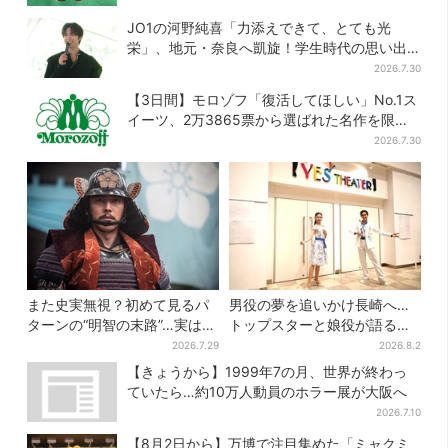
JO1の河野純喜「力添えできて、とても光
栄」、地元・奈良へ凱旋！学生時代の思い出
エピソードも
2026.7.30
【3日間】モロゾフ「復活してほしい」No.1ス
イーツ、2万3865票から選ばれた名作を限定
販売
2026.7.30
また史実無視？初めて見るパ
男役の夢を追いかけ長崎へ…
ターンの“明智の末路”…実は、
トップスターと娘役が語る
ありえなくもない！？【豊臣
「ハウステンボス歌劇団」と
2026.7.29
2026.8.2
兄弟】
は？大阪で初公演開催
【きょうから】1999年7の月、世界が終わっ
ていたら…約10万人動員のホラー展が大阪へ
2026.7.10
【8月2日から】万博で注目集めた「ミャクミ