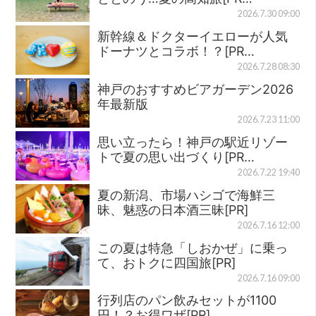
2026.7.30 09:00
新幹線＆ドクターイエローが人気
ドーナツとコラボ！？[PR…
2026.7.28 08:30
神戸のおすすめビアガーデン2026
年最新版
2026.7.23 11:00
思い立ったら！神戸の駅近リゾー
トで夏の思い出づくり[PR…
2026.7.22 19:40
夏の新潟、市場ハシゴで海鮮三
昧、魅惑の日本酒三昧[PR]
2026.7.16 12:00
この夏は特急「しおかぜ」に乗っ
て、おトクに四国旅[PR]
2026.7.16 09:00
行列店のパン飲みセットが1100
円！？お得ワザ[PR]