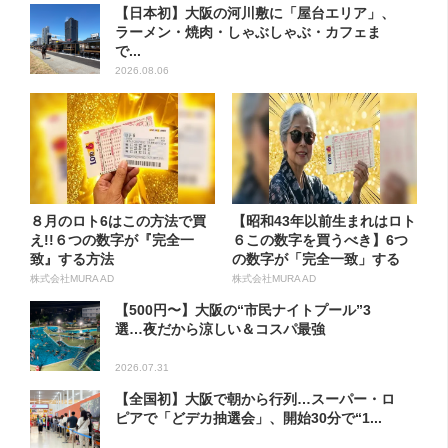
【日本初】大阪の河川敷に「屋台エリア」、
ラーメン・焼肉・しゃぶしゃぶ・カフェま
で...
2026.08.06
８月のロト6はこの方法で買
【昭和43年以前生まれはロト
え!!６つの数字が『完全一
６この数字を買うべき】6つ
致』する方法
の数字が「完全一致」する
方...
株式会社MURA AD
株式会社MURA AD
【500円〜】大阪の“市民ナイトプール”3
選…夜だから涼しい＆コスパ最強
2026.07.31
【全国初】大阪で朝から行列…スーパー・ロ
ピアで「どデカ抽選会」、開始30分で“1...