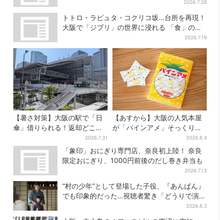
チャも
2026.7.28
トトロ・ラピュタ・コクリコ坂…台所を再現！
大阪で「ジブリ」の世界に浸れる 「食」の展
示とは？
2026.7.19
【暑さ対策】大阪の駅で「日
【あすから】大阪の人気本屋
傘」借りられる！返却どこで
が「パインアメ」そっくりの
もOK、熱中症対策にシェアサ
ブックカバー開発、梅田で先
2026.7.31
2026.8.4
ービス拡大
行販売
「象印」おにぎり専門店、奈良初上陸！ 奈良
限定おにぎり、1000円前後のだし巻き弁当も
2026.7.13
“村の少年”として登場した子役、『あんぱん』
でも印象的だった…視聴者驚き「どうりで演技
上手だと」
2026.8.3