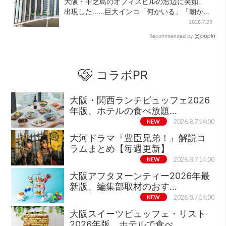
大阪・中之島のオフィスビルの窓辺に突如、
出現した……巨大インコ「何かいる」「朝から
ビビった」、その正体とは？
2026.7.29
Recommended by
コラボPR
大阪・関西ランチビュッフェ2026
年版、ホテルの食べ放題…
NEW
2026.8.7 14:00
大河ドラマ『豊臣兄弟！』解説コ
ラムまとめ【毎週更新】
NEW
2026.8.7 14:00
大阪アフタヌーンティー2026年最
新版、編集部取材のおす…
NEW
2026.8.7 14:00
大阪スイーツビュッフェ・リスト
2026年版、ホテルで食べ…