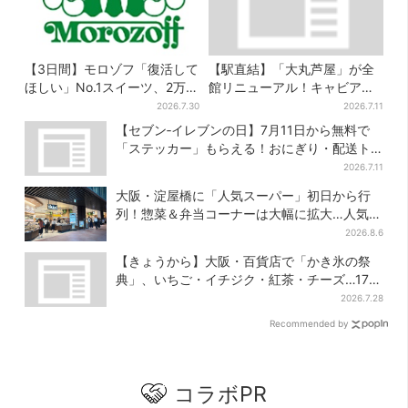
【3日間】モロゾフ「復活して
【駅直結】「大丸芦屋」が全
ほしい」No.1スイーツ、2万
館リニューアル！キャビア・
3865票から選ばれた名作を限
トリュフ・紅茶…関西初グル
2026.7.30
2026.7.11
定販売
メ＆焼き菓子も
【セブン‐イレブンの日】7月11日から無料で
「ステッカー」もらえる！おにぎり・配送ト
ラックなど全4種…店頭で先着100枚
2026.7.11
大阪・淀屋橋に「人気スーパー」初日から行
列！惣菜＆弁当コーナーは大幅に拡大…人気商
品は？
2026.8.6
【きょうから】大阪・百貨店で「かき氷の祭
典」、いちご・イチジク・紅茶・チーズ…17店
舗のメニュー集結
2026.7.28
Recommended by
コラボPR