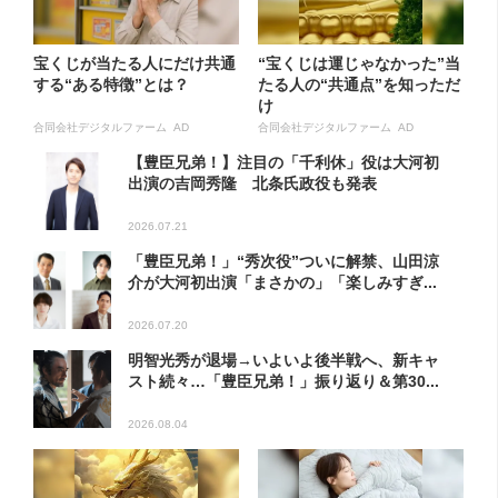
宝くじが当たる人にだけ共通
“宝くじは運じゃなかった”当
する“ある特徴”とは？
たる人の“共通点”を知っただ
け
合同会社デジタルファーム AD
合同会社デジタルファーム AD
【豊臣兄弟！】注目の「千利休」役は大河初
出演の吉岡秀隆 北条氏政役も発表
2026.07.21
「豊臣兄弟！」“秀次役”ついに解禁、山田涼
介が大河初出演「まさかの」「楽しみすぎ...
2026.07.20
明智光秀が退場→いよいよ後半戦へ、新キャ
スト続々…「豊臣兄弟！」振り返り＆第30...
2026.08.04