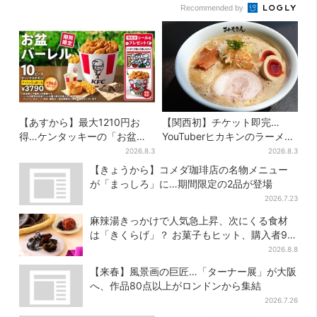
Recommended by
【あすから】最大1210円お
【関西初】チケット即完…
得…ケンタッキーの「お盆パ
YouTuberヒカキンのラーメン
ック」、2週間だけ！数量限定
店「みそきん」が大阪上陸！
2026.8.3
2026.8.3
シール付き
「待ってました」と話題
【きょうから】コメダ珈琲店の名物メニュー
が「まっしろ」に…期間限定の2品が登場
2026.7.23
麻辣湯きっかけで人気急上昇、次にくる食材
は「きくらげ」？ お菓子もヒット、購入者9割
超が女性
2026.8.8
【来春】風景画の巨匠…「ターナー展」が大阪
へ、作品80点以上がロンドンから集結
2026.7.26