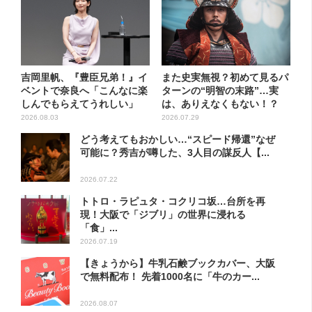
吉岡里帆、『豊臣兄弟！』イ
また史実無視？初めて見るパ
ベントで奈良へ「こんなに楽
ターンの“明智の末路”…実
しんでもらえてうれしい」
は、ありえなくもない！？
【豊...
2026.08.03
2026.07.29
どう考えてもおかしい…“スピード帰還”なぜ
可能に？秀吉が噂した、3人目の謀反人【...
2026.07.22
トトロ・ラピュタ・コクリコ坂…台所を再
現！大阪で「ジブリ」の世界に浸れる
「食」...
2026.07.19
【きょうから】牛乳石鹸ブックカバー、大阪
で無料配布！ 先着1000名に「牛のカー...
2026.08.07