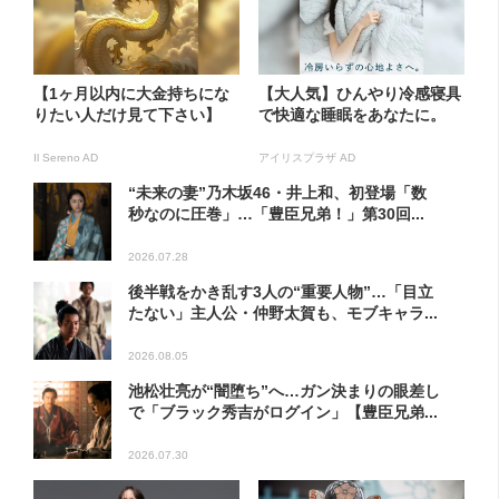
【1ヶ月以内に大金持ちにな
【大人気】ひんやり冷感寝具
りたい人だけ見て下さい】
で快適な睡眠をあなたに。
Il Sereno AD
アイリスプラザ AD
“未来の妻”乃木坂46・井上和、初登場「数
秒なのに圧巻」…「豊臣兄弟！」第30回...
2026.07.28
後半戦をかき乱す3人の“重要人物”…「目立
たない」主人公・仲野太賀も、モブキャラ...
2026.08.05
池松壮亮が“闇堕ち”へ…ガン決まりの眼差し
で「ブラック秀吉がログイン」【豊臣兄弟...
2026.07.30