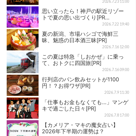
2026.7.23 11:00
思い立ったら！神戸の駅近リゾー
トで夏の思い出づくり[PR…
2026.7.22 19:40
夏の新潟、市場ハシゴで海鮮三
昧、魅惑の日本酒三昧[PR]
2026.7.16 12:00
この夏は特急「しおかぜ」に乗っ
て、おトクに四国旅[PR]
2026.7.16 09:00
行列店のパン飲みセットが1100
円！？お得ワザ[PR]
2026.7.9 11:30
「仕事もお金もなくても…」マンゲ
キで過ごした日々[PR]
2026.7.8 17:00
【カメリア・マキの魔女占い】
2026年下半期の運勢は？