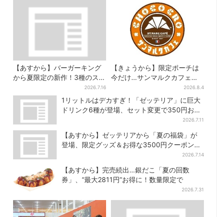
【あすから】バーガーキング
【きょうから】限定ポーチは
から夏限定の新作！3種のステ
今だけ…サンマルクカフェ初
ーキワッパー「暑さ乗り切れ
の「夏福袋」、実質無料でレ
2026.7.16
2026.8.4
そう」と話題に
アグッズが手に入る
1リットルはデカすぎ！「ゼッテリア」に巨大
ドリンク6種が登場、セット変更で350円お得
に
2026.7.11
【あすから】ゼッテリアから「夏の福袋」が
登場、限定グッズ＆お得な3500円クーポン付
き
2026.7.14
【あすから】完売続出…銀だこ「夏の回数
券」、“最大2811円”お得に！数量限定で
2026.7.31