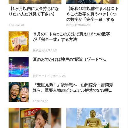
【1ヶ月以内に大金持ちにな
【昭和43年以前生まれはロト
りたい人だけ見て下さい】
６この数字を買うべき】6つ
の数字が「完全一致」する
方...
Il Sereno AD
株式会社MURA AD
８月のロト6はこの方法で買え!!６つの数字
が『完全一致』する方法
株式会社MURA AD
夏のおでかけは神戸の”駅近リゾート”へ。
神戸ポートピアホテル AD
『豊臣兄弟！』後半戦へ…山田涼介・吉岡秀
隆ら、重要人物のビジュアル解禁でSNS興...
2026.08.06