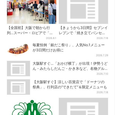
【全国初】大阪で朝から行
【きょうから3日間】セブンイ
列…スーパー・ロピアで「ど
レブンで「焼き立てパンセー
デカ抽選会」、開始30分で“1
ル」、人気シリーズがお得
2026.8.1
2026.7.18
等黒毛和牛”の当選も
に…チョコクッキーも対象
毎夏恒例「銀だこ祭り」、人気No.1メニュー
が3日間だけお得に
2026.7.29
大阪駅すぐ…「おかげ横丁」が出現！伊勢うど
ん・みたらしだんご・かき氷など、名物グル
メが集結
2026.7.10
【大阪駅すぐ】涼しい百貨店で「ドーナツの
祭典」、行列店の“できたて”＆限定メニューも
2026.7.18