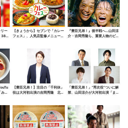
シリー
【きょうから】セブンで「カレー
『豊臣兄弟！』後半戦へ…山田涼
380
フェス」、人気店監修メニューな
介・吉岡秀隆ら、重要人物のビジ
ど全15品！お得な割...
ュアル解禁でSNS興...
uTu
【豊臣兄弟！】注目の「千利休」
「豊臣兄弟！」“秀次役”ついに解
「みそ
役は大河初出演の吉岡秀隆 北条
禁、山田涼介が大河初出演「まさ
氏政役も発表
かの」「楽しみすぎ...