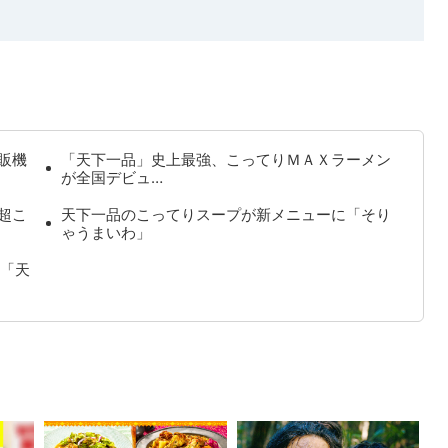
販機
「天下一品」史上最強、こってりＭＡＸラーメン
が全国デビュ…
超こ
天下一品のこってりスープが新メニューに「そり
ゃうまいわ」
「天