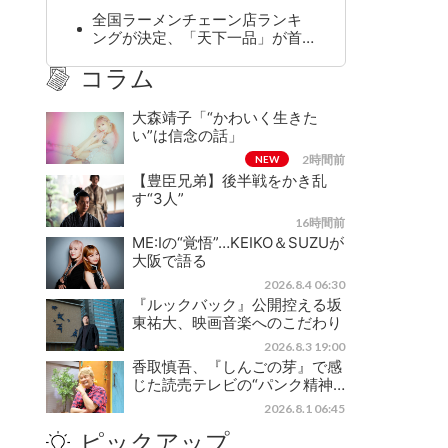
全国ラーメンチェーン店ランキ
ングが決定、「天下一品」が首…
コラム
大森靖子「“かわいく生きた
い”は信念の話」
2時間前
NEW
【豊臣兄弟】後半戦をかき乱
す“3人”
16時間前
ME:Iの“覚悟”…KEIKO＆SUZUが
大阪で語る
2026.8.4 06:30
『ルックバック』公開控える坂
東祐大、映画音楽へのこだわり
2026.8.3 19:00
香取慎吾、『しんごの芽』で感
じた読売テレビの“パンク精神…
2026.8.1 06:45
ピックアップ