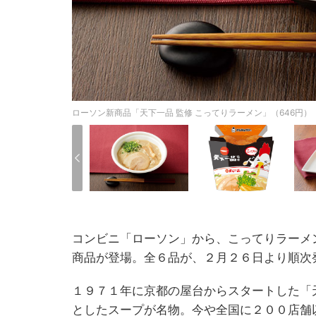
ローソン新商品「天下一品 監修 こってりラーメン」（646円）
コンビニ「ローソン」から、こってりラーメ
商品が登場。全６品が、２月２６日より順次
１９７１年に京都の屋台からスタートした「
としたスープが名物。今や全国に２００店舗