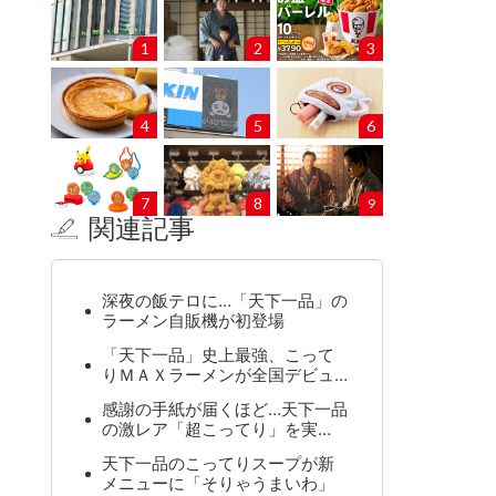
1
2
3
4
5
6
7
8
9
関連記事
深夜の飯テロに…「天下一品」の
ラーメン自販機が初登場
「天下一品」史上最強、こって
りＭＡＸラーメンが全国デビュ…
感謝の手紙が届くほど…天下一品
の激レア「超こってり」を実…
天下一品のこってりスープが新
メニューに「そりゃうまいわ」