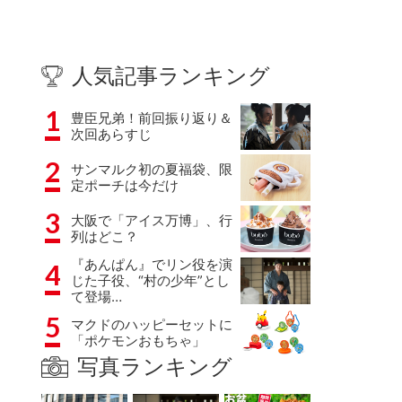
人気記事ランキング
1
豊臣兄弟！前回振り返り＆
次回あらすじ
2
サンマルク初の夏福袋、限
定ポーチは今だけ
3
大阪で「アイス万博」、行
列はどこ？
『あんぱん』でリン役を演
4
じた子役、“村の少年”とし
て登場…
5
マクドのハッピーセットに
「ポケモンおもちゃ」
写真ランキング