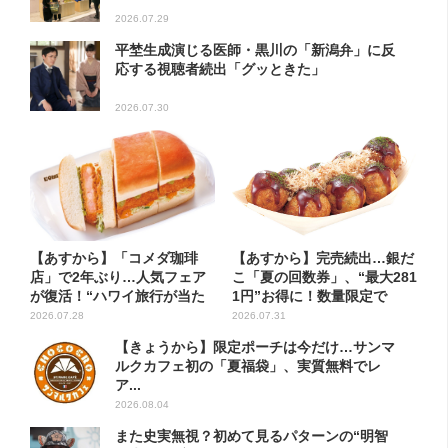
2026.07.29
平埜生成演じる医師・黒川の「新潟弁」に反
応する視聴者続出「グッときた」
2026.07.30
【あすから】「コメダ珈琲
【あすから】完売続出…銀だ
店」で2年ぶり…人気フェア
こ「夏の回数券」、“最大281
が復活！“ハワイ旅行が当た
1円”お得に！数量限定で
る”...
2026.07.28
2026.07.31
【きょうから】限定ポーチは今だけ…サンマ
ルクカフェ初の「夏福袋」、実質無料でレ
ア...
2026.08.04
また史実無視？初めて見るパターンの“明智