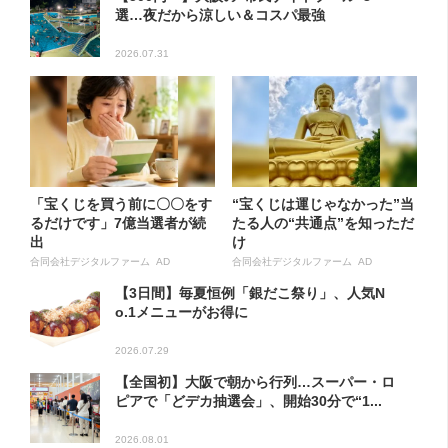
選…夜だから涼しい＆コスパ最強
2026.07.31
「宝くじを買う前に〇〇をす
“宝くじは運じゃなかった”当
るだけです」7億当選者が続
たる人の“共通点”を知っただ
出
け
合同会社デジタルファーム AD
合同会社デジタルファーム AD
【3日間】毎夏恒例「銀だこ祭り」、人気N
o.1メニューがお得に
2026.07.29
【全国初】大阪で朝から行列…スーパー・ロ
ピアで「どデカ抽選会」、開始30分で“1...
2026.08.01