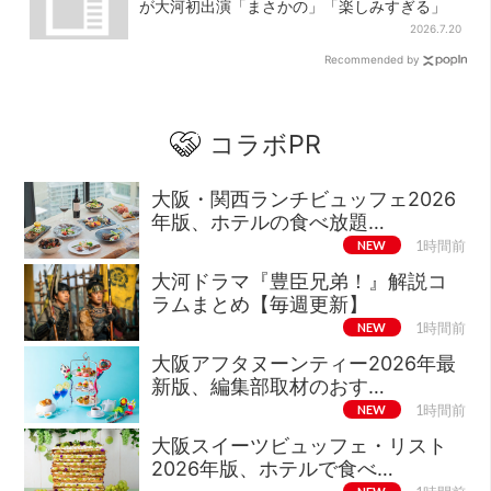
が大河初出演「まさかの」「楽しみすぎる」
2026.7.20
Recommended by
コラボPR
大阪・関西ランチビュッフェ2026
年版、ホテルの食べ放題…
NEW
1時間前
大河ドラマ『豊臣兄弟！』解説コ
ラムまとめ【毎週更新】
NEW
1時間前
大阪アフタヌーンティー2026年最
新版、編集部取材のおす…
NEW
1時間前
大阪スイーツビュッフェ・リスト
2026年版、ホテルで食べ…