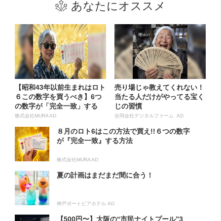
あなたにオススメ
【昭和43年以前生まれはロト
売り場じゃ教えてくれない！
６この数字を買うべき】6つ
当たる人だけがやってる宝く
の数字が「完全一致」する
じの習慣
方...
株式会社MURA AD
合同会社デジタルファーム AD
８月のロト6はこの方法で買え!!６つの数字
が『完全一致』する方法
株式会社MURA AD
夏の計画はまだまだ間に合う！
神戸ポートピアホテル AD
【500円〜】大阪の“市民ナイトプール”3