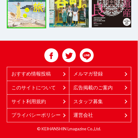
おすすめ情報投稿
メルマガ登録
このサイトについて
広告掲載のご案内
サイト利用規約
スタッフ募集
プライバシーポリシー
運営会社
© KEIHANSHIN Lmagazine Co.,Ltd.