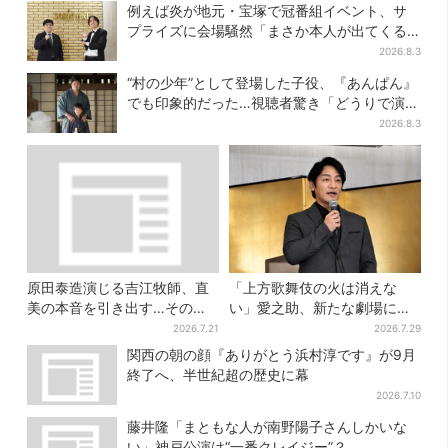
例えば炎が地元・宝塚で冠番組イベント、サ
プライズに会場騒然「まさか本人が出てくる
とは…」
2026.8.3
“村の少年”として登場した子役、『あんぱん』
でも印象的だった…視聴者驚き「どうりで演技
上手だと」
2026.8.3
原田泰造演じる吉江牧師、直
「上方歌舞伎の火は消えな
美の本音を引き出す…その演
い」愛之助、新たな劇場に期
技にSNS称賛「見てるだけで
待 “ルパン歌舞伎”は古典へ
2026.7.21
2026.7.29
泣けてくる」
の入口
関西の朝の顔『ありがとう浜村淳です』が9月
終了へ、半世紀超の歴史に幕
2026.7.10
藤井隆「まともな人が南野陽子さんしかいな
い」神戸公演は“一番クレイジー”？