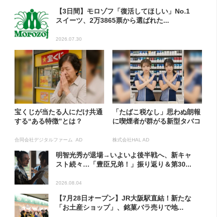
【3日間】モロゾフ「復活してほしい」No.1
スイーツ、2万3865票から選ばれた...
2026.07.30
宝くじが当たる人にだけ共通
「たばこ税なし」思わぬ朗報
する“ある特徴”とは？
に喫煙者が群がる新型タバコ
合同会社デジタルファーム AD
株式会社HAL AD
明智光秀が退場→いよいよ後半戦へ、新キャ
スト続々…「豊臣兄弟！」振り返り＆第30...
2026.08.04
【7月28日オープン】JR大阪駅直結！新たな
「お土産ショップ」、銘菓バラ売りで地...