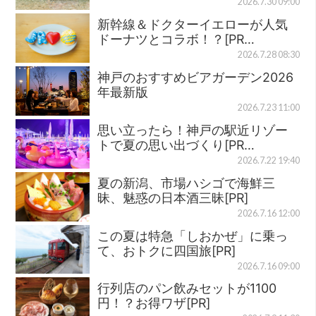
2026.7.30 09:00
新幹線＆ドクターイエローが人気
ドーナツとコラボ！？[PR…
2026.7.28 08:30
神戸のおすすめビアガーデン2026
年最新版
2026.7.23 11:00
思い立ったら！神戸の駅近リゾー
トで夏の思い出づくり[PR…
2026.7.22 19:40
夏の新潟、市場ハシゴで海鮮三
昧、魅惑の日本酒三昧[PR]
2026.7.16 12:00
この夏は特急「しおかぜ」に乗っ
て、おトクに四国旅[PR]
2026.7.16 09:00
行列店のパン飲みセットが1100
円！？お得ワザ[PR]