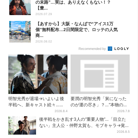
の末路”…実は、ありえなくもない！？
【豊...
2026.07.29
【あすから】大阪・なんばで“アイス1万
個”無料配布…2日間限定で、ロッテの人気
商...
2026.08.02
Recommended by
明智光秀が退場→いよいよ後
要潤の明智光秀「舅になった
半戦へ、新キャスト続々…
のが運の尽き」？…“本物の黒
「豊臣兄弟！」振り返り＆第
幕”が最高火力の「本能寺」へ
2026.8.4
2026.7.8
30回あらすじ
【豊臣兄弟】
後半戦をかき乱す3人の“重要人物”…「目立た
ない」主人公・仲野太賀も、モブキャラ→覚醒
へ【豊臣兄弟】
2026.8.5