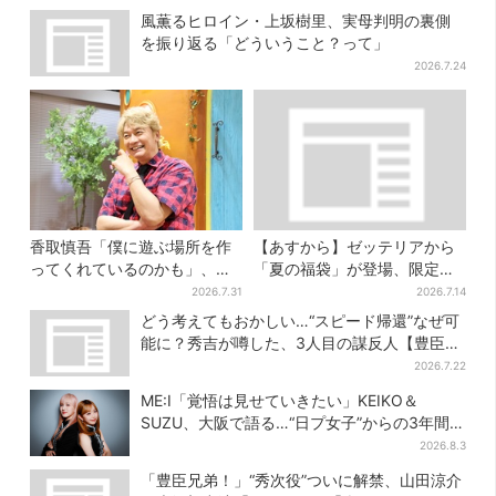
風薫るヒロイン・上坂樹里、実母判明の裏側
を振り返る「どういうこと？って」
2026.7.24
香取慎吾「僕に遊ぶ場所を作
【あすから】ゼッテリアから
ってくれているのかも」、異
「夏の福袋」が登場、限定グ
色バラエティ『しんごの芽』
ッズ＆お得な3500円クーポン
2026.7.31
2026.7.14
で感じた読売テレビの“パンク
付き
どう考えてもおかしい…“スピード帰還”なぜ可
精神”
能に？秀吉が噂した、3人目の謀反人【豊臣兄
弟】
2026.7.22
ME:I「覚悟は見せていきたい」KEIKO＆
SUZU、大阪で語る…“日プ女子”からの3年間
と、7人で目指す夢
2026.8.3
「豊臣兄弟！」“秀次役”ついに解禁、山田涼介