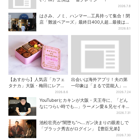
2026.7.8
はさみ、ノミ、ハンマー…工具持って集合！閉
店「難波ベアーズ」最終日400人超…最後は
「もう帰ってください」
2026.8.1
【あすから】人気店「カフェ
出会いは海外アプリ！夫の第
タナカ」大阪・梅田にレア商
一印象は「まるで芸能人」→
品集結…本店人気パン＆限定
送迎・弁当・カジノデートま
2026.8.6
2026.7.24
クッキー缶も！ 7日間の夏イ
で…結婚前に尽くしまくり
YouTuberヒカキンが大阪・天王寺に、「どん
ベント
なにつらい時でも…」ラーメン愛＆兄セイキン
との思い出を語る
2026.7.31
池松壮亮が“闇堕ち”へ…ガン決まりの眼差しで
「ブラック秀吉がログイン」【豊臣兄弟】
2026.7.30