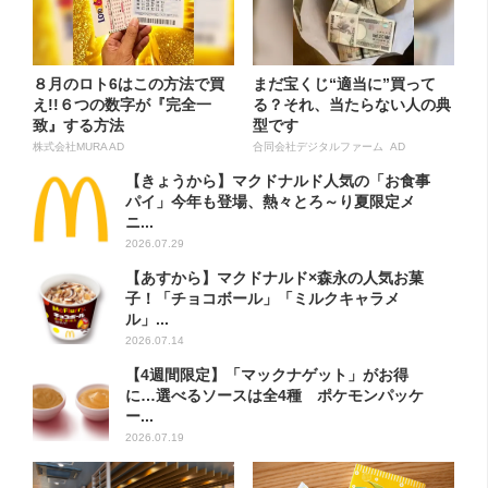
８月のロト6はこの方法で買
まだ宝くじ“適当に”買って
え!!６つの数字が『完全一
る？それ、当たらない人の典
致』する方法
型です
株式会社MURA AD
合同会社デジタルファーム AD
【きょうから】マクドナルド人気の「お食事
パイ」今年も登場、熱々とろ～り夏限定メ
ニ...
2026.07.29
【あすから】マクドナルド×森永の人気お菓
子！「チョコボール」「ミルクキャラメ
ル」...
2026.07.14
【4週間限定】「マックナゲット」がお得
に…選べるソースは全4種 ポケモンパッケ
ー...
2026.07.19