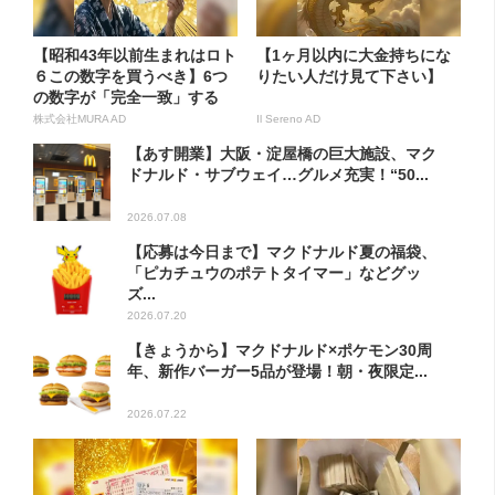
【昭和43年以前生まれはロト
【1ヶ月以内に大金持ちにな
６この数字を買うべき】6つ
りたい人だけ見て下さい】
の数字が「完全一致」する
方...
株式会社MURA AD
Il Sereno AD
【あす開業】大阪・淀屋橋の巨大施設、マク
ドナルド・サブウェイ…グルメ充実！“50...
2026.07.08
【応募は今日まで】マクドナルド夏の福袋、
「ピカチュウのポテトタイマー」などグッ
ズ...
2026.07.20
【きょうから】マクドナルド×ポケモン30周
年、新作バーガー5品が登場！朝・夜限定...
2026.07.22