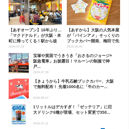
【あすオープン】16年ぶり…
【あすから】大阪の人気本屋
「マクドナルド」が大阪・本
が「パインアメ」そっくりの
町に帰ってくる！駅から徒
ブックカバー開発、梅田で先
歩...
行...
2026.07.28
2026.08.04
宝塚や箕面でうきうき「おさるのジョージ×
阪急電車」お披露目！マルーンの制服で神
戸...
2026.07.30
【きょうから】牛乳石鹸ブックカバー、大阪
で無料配布！ 先着1000名に「牛のカー...
2026.08.07
1リットルはデカすぎ！「ゼッテリア」に巨
大ドリンク6種が登場、セット変更で350...
2026.07.11