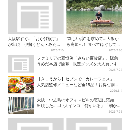
大阪駅すぐ…「おかげ横丁」
“新しい涼” を求めて…大阪か
が出現！伊勢うどん・みたら
ら高知へ！ 食べてほぐして
しだんご・かき氷など、名物
「仁淀ブルー」でととのう体
2026.7.10
2026.7.30
グルメが集結
験旅【2026夏最新版】
ファミリアの夏恒例「みらい百貨店」、阪急
うめだ本店で開幕…限定グッズを大人買いする
人続出
2026.7.22
【きょうから】セブンで「カレーフェス」、
人気店監修メニューなど全15品！お得な割引
キャンペーンは2週間だけ
2026.8.4
大阪・中之島のオフィスビルの窓辺に突如、
出現した……巨大インコ「何かいる」「朝から
ビビった」、その正体とは？
2026.7.29