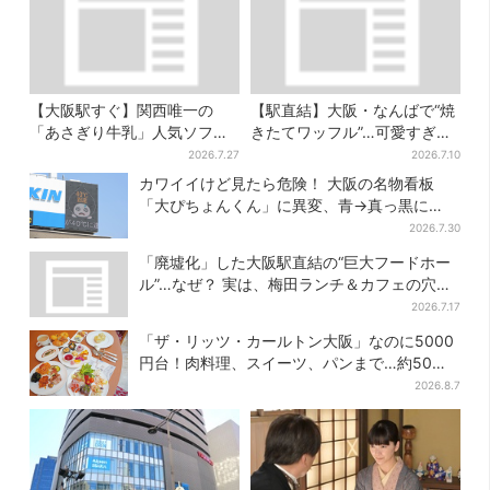
【大阪駅すぐ】関西唯一の
【駅直結】大阪・なんばで“焼
「あさぎり牛乳」人気ソフト
きたてワッフル”…可愛すぎ
クリームが進化…ここだけの
る“くまちゃんアイス”と一緒
2026.7.27
2026.7.10
新メニューも仲間入り
に
カワイイけど見たら危険！ 大阪の名物看板
「大ぴちょんくん」に異変、青→真っ黒に…
2026.7.30
「廃墟化」した大阪駅直結の“巨大フードホー
ル”…なぜ？ 実は、梅田ランチ＆カフェの穴場
だった
2026.7.17
「ザ・リッツ・カールトン大阪」なのに5000
円台！肉料理、スイーツ、パンまで…約50種
類が食べ放題
2026.8.7