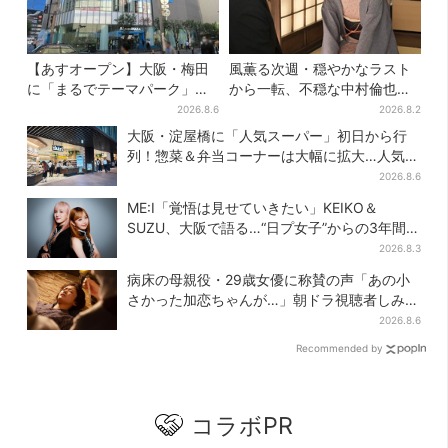
【あすオープン】大阪・梅田
風薫る次週・穏やかなラスト
に「まるでテーマパーク」な
から一転、不穏な中村倫也の
巨大スポーツ店、461ブラン
登場に視聴者期待「いよいよ
2026.8.6
2026.8.2
ド集結！ 6フロアをまとめて
登場だ」
大阪・淀屋橋に「人気スーパー」初日から行
紹介
列！惣菜＆弁当コーナーは大幅に拡大…人気商
品は？
2026.8.6
ME:I「覚悟は見せていきたい」KEIKO＆
SUZU、大阪で語る…“日プ女子”からの3年間
と、7人で目指す夢
2026.8.3
病床の母親役・29歳女優に称賛の声「あの小
さかった加恋ちゃんが…」朝ドラ視聴者しみじ
み
2026.8.6
Recommended by
コラボPR