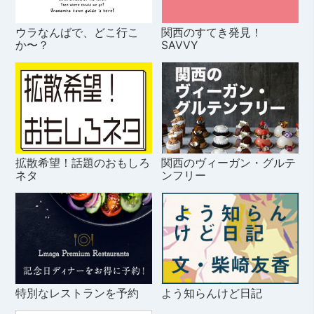
ウラなんばで、どこ行こ
関西のすてき発見！
か〜？
SAVVY
拡散希望！話題のおもしろ
関西のヴィーガン・グルテ
ネタ
ンフリー
特別なレストランを予約
よう知らんけど日記