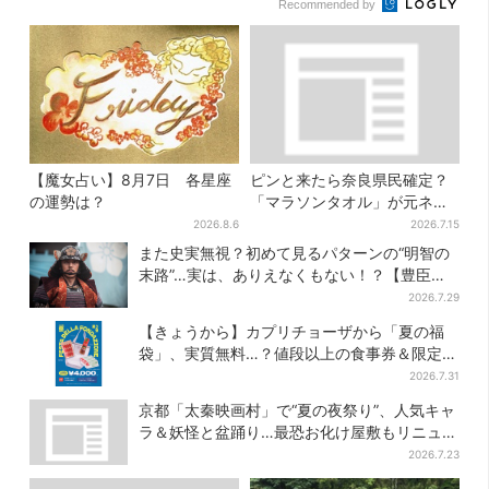
Recommended by
【魔女占い】8月7日 各星座
ピンと来たら奈良県民確定？
の運勢は？
「マラソンタオル」が元ネタ
の汗取りインナー、販売数5万
2026.8.6
2026.7.15
枚突破
また史実無視？初めて見るパターンの“明智の
末路”…実は、ありえなくもない！？【豊臣兄
弟】
2026.7.29
【きょうから】カプリチョーザから「夏の福
袋」、実質無料…？値段以上の食事券＆限定ア
イテム付き
2026.7.31
京都「太秦映画村」で“夏の夜祭り”、人気キャ
ラ＆妖怪と盆踊り…最恐お化け屋敷もリニュー
アル
2026.7.23