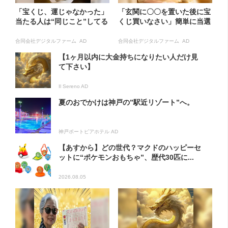
「宝くじ、運じゃなかった」
「玄関に〇〇を置いた後に宝
当たる人は“同じこと”してる
くじ買いなさい」簡単に当選
合同会社デジタルファーム AD
合同会社デジタルファーム AD
【1ヶ月以内に大金持ちになりたい人だけ見
て下さい】
Il Sereno AD
夏のおでかけは神戸の”駅近リゾート”へ。
神戸ポートピアホテル AD
【あすから】どの世代？マクドのハッピーセ
ットに“ポケモンおもちゃ”、歴代30匹に...
2026.08.05