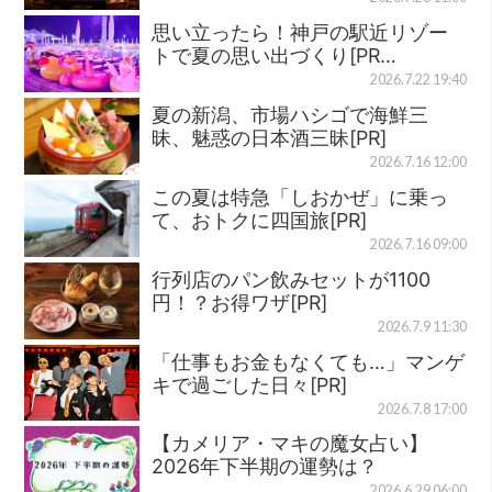
思い立ったら！神戸の駅近リゾー
トで夏の思い出づくり[PR…
2026.7.22 19:40
夏の新潟、市場ハシゴで海鮮三
昧、魅惑の日本酒三昧[PR]
2026.7.16 12:00
この夏は特急「しおかぜ」に乗っ
て、おトクに四国旅[PR]
2026.7.16 09:00
行列店のパン飲みセットが1100
円！？お得ワザ[PR]
2026.7.9 11:30
「仕事もお金もなくても…」マンゲ
キで過ごした日々[PR]
2026.7.8 17:00
【カメリア・マキの魔女占い】
2026年下半期の運勢は？
2026.6.29 06:00