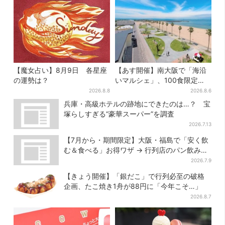
【魔女占い】8月9日 各星座
【あす開催】南大阪で「海沿
の運勢は？
いマルシェ」、100食限定
「たこ飯」のふるまい＆キッ
2026.8.8
2026.8.6
ズ縁日も
兵庫・高級ホテルの跡地にできたのは…？ 宝
塚らしすぎる“豪華スーパー”を調査
2026.7.13
【7月から・期間限定】大阪・福島で「安く飲
む＆食べる」お得ワザ → 行列店のパン飲みセ
ット1100円など……人気店から4選
2026.7.9
【きょう開催】「銀だこ」で行列必至の破格
企画、たこ焼き1舟が88円に「今年こそ…」
2026.8.7