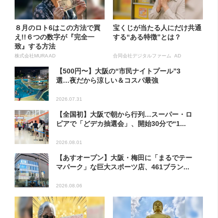
８月のロト6はこの方法で買
宝くじが当たる人にだけ共通
え!!６つの数字が『完全一
する“ある特徴”とは？
致』する方法
株式会社MURA AD
合同会社デジタルファーム AD
【500円〜】大阪の“市民ナイトプール”3
選…夜だから涼しい＆コスパ最強
2026.07.31
【全国初】大阪で朝から行列…スーパー・ロ
ピアで「どデカ抽選会」、開始30分で“1...
2026.08.01
【あすオープン】大阪・梅田に「まるでテー
マパーク」な巨大スポーツ店、461ブラン...
2026.08.06