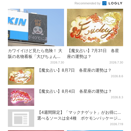
Recommended by
カワイイけど見たら危険！ 大
【魔女占い】7月31日 各星
阪の名物看板「大ぴちょんく
座の運勢は？
ん」に異変、青→真っ黒に…
2026.7.30
2026.7.30
【魔女占い】8月7日 各星座の運勢は？
2026.8.6
【魔女占い】8月4日 各星座の運勢は？
2026.8.3
【4週間限定】「マックナゲット」がお得に…
選べるソースは全4種 ポケモンパッケージは
今だけ
2026.7.19