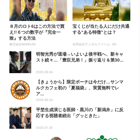
８月のロト6はこの方法で買
宝くじが当たる人にだけ共通
え!!６つの数字が『完全一
する“ある特徴”とは？
致』する方法
株式会社MURA AD
合同会社デジタルファーム AD
明智光秀が退場→いよいよ後半戦へ、新キャ
スト続々…「豊臣兄弟！」振り返り＆第30...
2026.08.04
【きょうから】限定ポーチは今だけ…サンマ
ルクカフェ初の「夏福袋」、実質無料でレ
ア...
2026.08.04
平埜生成演じる医師・黒川の「新潟弁」に反
応する視聴者続出「グッときた」
2026.07.30