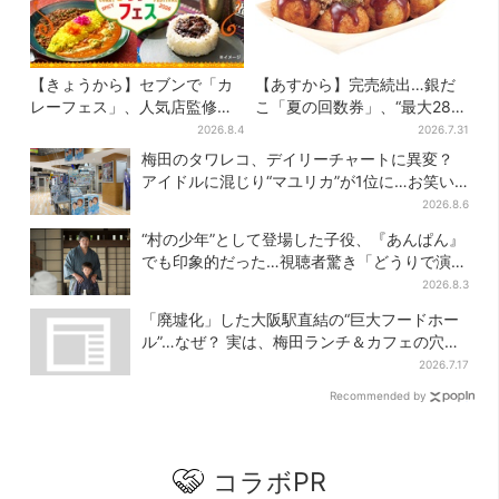
【きょうから】セブンで「カ
【あすから】完売続出…銀だ
レーフェス」、人気店監修メ
こ「夏の回数券」、“最大2811
ニューなど全15品！お得な割
円”お得に！数量限定で
2026.8.4
2026.7.31
引キャンペーンは2週間だけ
梅田のタワレコ、デイリーチャートに異変？
アイドルに混じり“マユリカ”が1位に…お笑い
が強すぎる理由とは
2026.8.6
“村の少年”として登場した子役、『あんぱん』
でも印象的だった…視聴者驚き「どうりで演技
上手だと」
2026.8.3
「廃墟化」した大阪駅直結の“巨大フードホー
ル”…なぜ？ 実は、梅田ランチ＆カフェの穴場
だった
2026.7.17
Recommended by
コラボPR