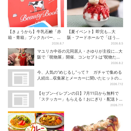
【きょうから】牛乳石鹸「赤
【夏イベント】即完も…大
箱・青箱」ブックカバー、大
阪・フードホールで「ほうせ
阪で無料配布！ 先着1000名
き箱」の“限定かき氷”が復
2026.8.7
2026.8.5
に「牛のカード」も
活！一夜限りの盆踊りも
マユリカ中谷の元同居人・さゆりが主役に…大
阪で「呪物展」開催、コンセプトは“呪物たち
のお茶会”
2026.8.2
今、人気の“めじるし”って？ ガチャで集める
人続出…収集家とメーカーに聞いたヒットの背
景
2026.7.12
【セブン‐イレブンの日】7月11日から無料で
「ステッカー」もらえる！おにぎり・配送ト
ラックなど全4種…店頭で先着100枚
2026.7.11