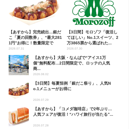
【あすから】完売続出…銀だ
【3日間】モロゾフ「復活し
こ「夏の回数券」、“最大281
てほしい」No.1スイーツ、2
1円”お得に！数量限定で
万3865票から選ばれた...
2026.07.31
2026.07.30
【あすから】大阪・なんばで“アイス1万
個”無料配布…2日間限定で、ロッテの人気
商...
2026.08.02
【3日間】毎夏恒例「銀だこ祭り」、人気N
o.1メニューがお得に
2026.07.29
【あすから】「コメダ珈琲店」で2年ぶり…
人気フェアが復活！“ハワイ旅行が当たる”...
2026.07.28