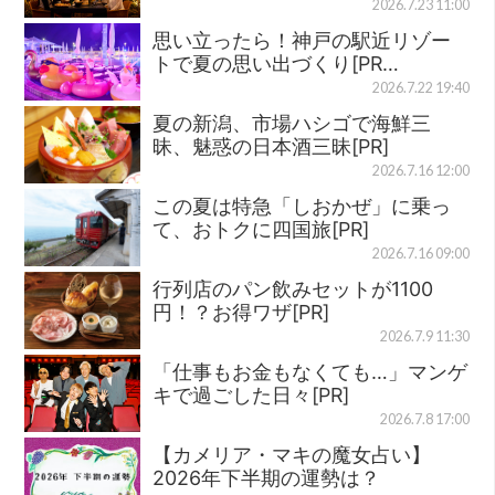
2026.7.23 11:00
思い立ったら！神戸の駅近リゾー
トで夏の思い出づくり[PR…
2026.7.22 19:40
夏の新潟、市場ハシゴで海鮮三
昧、魅惑の日本酒三昧[PR]
2026.7.16 12:00
この夏は特急「しおかぜ」に乗っ
て、おトクに四国旅[PR]
2026.7.16 09:00
行列店のパン飲みセットが1100
円！？お得ワザ[PR]
2026.7.9 11:30
「仕事もお金もなくても…」マンゲ
キで過ごした日々[PR]
2026.7.8 17:00
【カメリア・マキの魔女占い】
2026年下半期の運勢は？