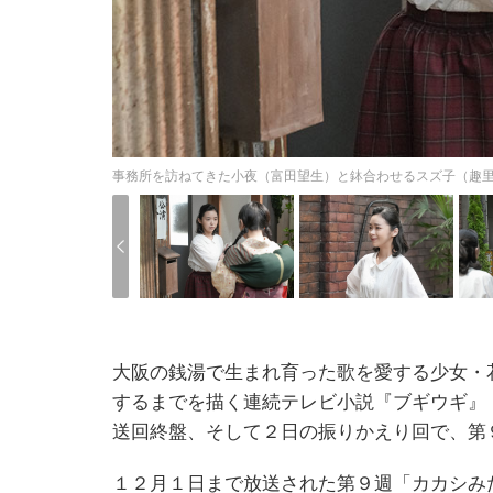
事務所を訪ねてきた小夜（富田望生）と鉢合わせるスズ子（趣里）
大阪の銭湯で生まれ育った歌を愛する少女・
するまでを描く連続テレビ小説『ブギウギ』
送回終盤、そして２日の振りかえり回で、第
１２月１日まで放送された第９週「カカシみ