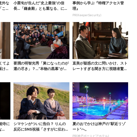
意外な
小栗旬が生んだ“史上最強”の信
事例から学ぶ『特権アクセス管
「こん
長…「鎌倉殿」とも重なる、にじ
理』
む悲しみが“名人芸”...
PR(KeeperSecurity)
くてよ
要潤の明智光秀「舅になったのが
直美が疑惑の文に問いかけ、スト
駆けつ
運の尽き」？…“本物の黒幕”が最
レートすぎる聞き方に視聴者驚き
高火力の「本能寺」...
「ド直球で訊いちゃう...
能寺に
シマケンがついに告白？ りんの
夏のおでかけは神戸の”駅近リゾ
な
反応にSNS祝福「さすがに伝わっ
ート”へ。
たよね？」
PR(神戸ポートピアホテル)