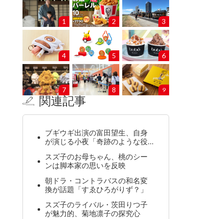
1
2
3
4
5
6
7
8
9
関連記事
ブギウギ出演の富田望生、自身
が演じる小夜「奇跡のような役…
スズ子のお母ちゃん、桃のシー
ンは脚本家の思いを反映
朝ドラ・コントラバスの和名変
換が話題「すゑひろがりず？」
スズ子のライバル・茨田りつ子
が魅力的、菊地凛子の探究心