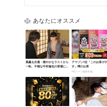
あなたにオススメ
風薫る次週・穏やかなラストから
アマゾン1位「このお茶ガ
一転、不穏な中村倫也の登場に視
す」噂のお茶
聴者期待「いよいよ登...
PR(ハーブ健康本舗)