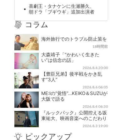
喜劇王・タナケンに生瀬勝久、
朝ドラ「ブギウギ」追加出演者
コラム
海外旅行でのトラブル防止策を
18時間前
大森靖子「“かわいく生きた
い”は信念の話」
2026.8.6 20:00
【豊臣兄弟】後半戦をかき乱
す“3人”
2026.8.6 06:05
ME:Iの“覚悟”…KEIKO＆SUZUが
大阪で語る
2026.8.4 06:30
『ルックバック』公開控える坂
東祐大、映画音楽へのこだわり
2026.8.3 19:00
ピックアップ