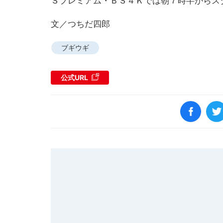
Ｓプレミアム・ＢＳ４Ｋでは朝７時半からス
文／つちだ四郎
ブギウギ
公式URL