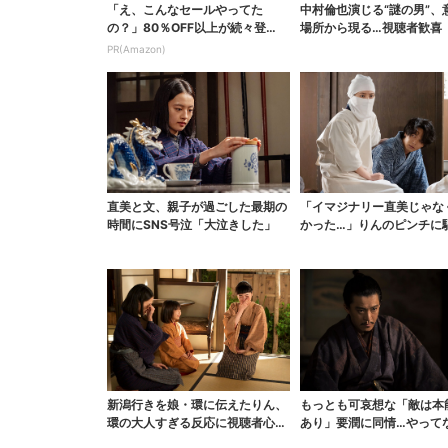
「え、こんなセールやってた
中村倫也演じる“謎の男”、
の？」80％OFF以上が続々登
場所から現る…視聴者歓喜
場！Amazonの本気が...
な登場シーンとは」
PR(Amazon)
直美と文、親子が過ごした最期の
「イマジナリー直美じゃな
時間にSNS号泣「大泣きした」
かった…」りんのピンチに
ける直美、ベストなタ...
新潟行きを娘・環に伝えたりん、
もっとも可哀想な「敵は本
環の大人すぎる反応に視聴者心配
あり」要潤に同情…やって
「人生何回目？」
い“毒殺”、元上司の裏切...