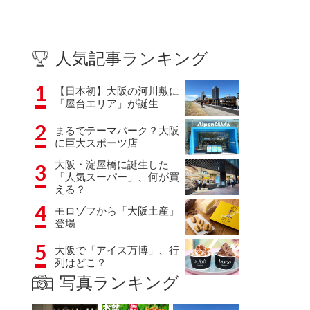
人気記事ランキング
1
【日本初】大阪の河川敷に
「屋台エリア」が誕生
2
まるでテーマパーク？大阪
に巨大スポーツ店
大阪・淀屋橋に誕生した
3
「人気スーパー」、何が買
える？
4
モロゾフから「大阪土産」
登場
5
大阪で「アイス万博」、行
列はどこ？
写真ランキング