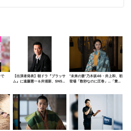
チで
【出演者発表】朝ドラ『ブラッサ
“未来の妻”乃木坂46・井上和、初
ム』に遠藤憲一＆井浦新、SNS期
登場「数秒なのに圧巻」…「豊臣
待の声「キャスティ...
兄弟！」第30回...