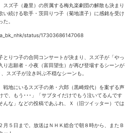
。スズ子（趣里）の所属する梅丸楽劇団の解散も決まり
歌い続ける歌手・茨田りつ子（菊地凛子）に感銘を受け
った。
ora_bk_nhk/status/17303686147068
子とりつ子の合同コンサートが決まり、スズ子が「やっ
入り志願者・小夜（富田望生）が再び登場するシーンが
き、スズ子が泣き叫ぶ不穏なシーンも。
、戦地にいるスズ子の弟・六郎（黒崎煌代）を案ずる声
けで、もう･･･」「サブタイだけでもう泣いてるんです
そんな」などの投稿であふれ、Ｘ（旧ツイッター）では
２月５日まで。放送はＮＨＫ総合で朝８時から、またＢ