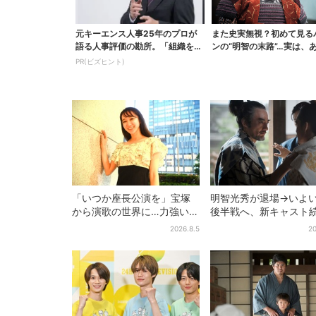
元キーエンス人事25年のプロが
また史実無視？初めて見る
語る人事評価の勘所。「組織を腐
ンの“明智の末路”…実は、
らせるNG評価」とは...
なくもない！？【豊...
PR(ビズヒント)
「いつか座長公演を」宝塚
明智光秀が退場→いよ
から演歌の世界に…力強いコ
後半戦へ、新キャスト
ブシで聴かせる有沙瞳の目
「豊臣兄弟！」振り返
2026.8.5
20
指す道とは
第30回あらすじ