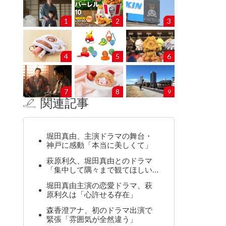
1
2
3
4
5
6
7
8
9
関連記事
堀田真由、主演ドラマの舞台・
神戸に感動「本当に美しくて」
萩原利久、堀田真由とのドラマ
「集中して隅々まで観てほしい…
堀田真由主演の恋愛ドラマ、萩
原利久は「心許せる存在」
森香澄アナ、初のドラマ出演で
緊張「雰囲気が全然違う」