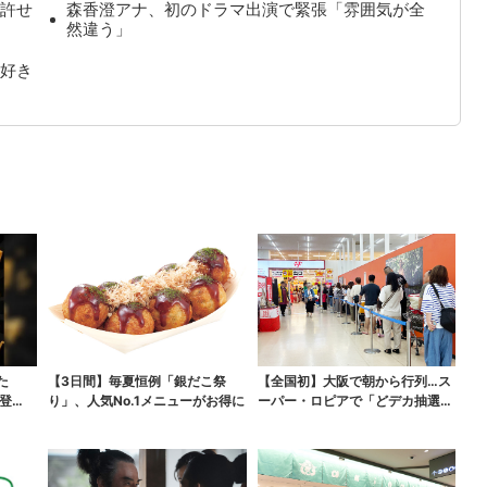
許せ
森香澄アナ、初のドラマ出演で緊張「雰囲気が全
然違う」
好き
た
【3日間】毎夏恒例「銀だこ祭
【全国初】大阪で朝から行列…ス
登
り」、人気No.1メニューがお得に
ーパー・ロピアで「どデカ抽選
会」、開始30分で“1...