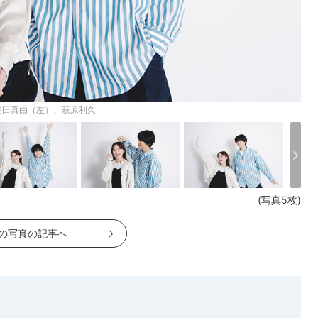
堀田真由（左）、萩原利久
(写真5枚)
の写真の記事へ