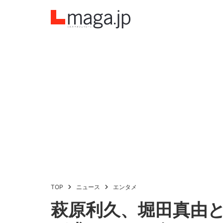
TOP
ニュース
エンタメ
萩原利久、堀田真由