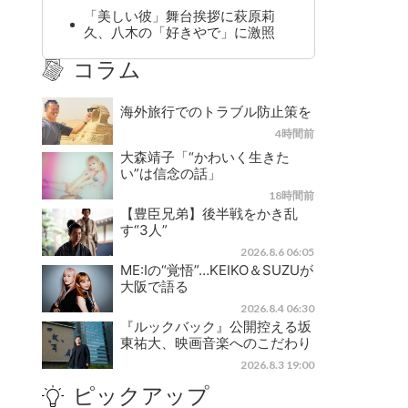
「美しい彼」舞台挨拶に萩原莉
久、八木の「好きやで」に激照
コラム
海外旅行でのトラブル防止策を
4時間前
大森靖子「“かわいく生きた
い”は信念の話」
18時間前
【豊臣兄弟】後半戦をかき乱
す“3人”
2026.8.6 06:05
ME:Iの“覚悟”…KEIKO＆SUZUが
大阪で語る
2026.8.4 06:30
『ルックバック』公開控える坂
東祐大、映画音楽へのこだわり
2026.8.3 19:00
ピックアップ