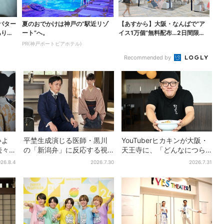
パター
夏のおでかけは神戸の”駅近リゾ
【あすから】大阪・なんばで“ア
ありえ
ート”へ。
イス1万個”無料配布…2日間限定
で、ロッテの人気商...
PR(神戸ポートピアホテル)
Recommended by
いよ
平埜生成演じる医師・黒川
YouTuberヒカキンが大阪・
続々…
の「新潟弁」に反応する視
天王寺に、「どんなにつら
り＆
聴者続出「グッときた」
い時でも…」ラーメン愛＆兄
26.8.4
2026.7.30
2026.7.31
セイキンとの思い出を語る