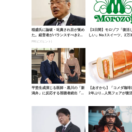
稲盛氏に論破・叱責され目が覚め
【3日間】モロゾフ「復活
た。経営者がバランスすべき2つ
しい」No.1スイーツ、2万3
の背反
票から選ばれた...
PR(ビズヒント)
平埜生成演じる医師・黒川の「新
【あすから】「コメダ珈琲
潟弁」に反応する視聴者続出「グ
2年ぶり…人気フェアが復活
ッときた」
ワイ旅行が当たる”...