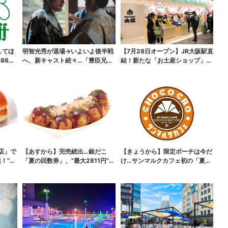
してほ
明智光秀が退場→いよいよ後半戦
【7月28日オープン】JR大阪駅直
865
へ、新キャスト続々…「豊臣兄
結！新たな「お土産ショップ」、
弟！」振り返り＆第30...
銘菓バラ売りで地...
店」で
【あすから】完売続出…銀だこ
【きょうから】限定ポーチは今だ
！“ハ
「夏の回数券」、“最大2811円”お
け…サンマルクカフェ初の「夏福
得に！数量限定で
袋」、実質無料でレア...