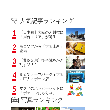
人気記事ランキング
1
【日本初】大阪の河川敷に
「屋台エリア」が誕生
2
モロゾフから「大阪土産」
登場
3
【豊臣兄弟】後半戦をかき
乱す“3人”
4
まるでテーマパーク？大阪
に巨大スポーツ店
5
マクドのハッピーセットに
「ポケモンおもちゃ」
写真ランキング