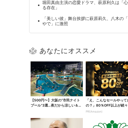
堀田真由主演の恋愛ドラマ、萩原利久は「心
る存在」
「美しい彼」舞台挨拶に萩原莉久、八木の「
やで」に激照
あなたにオススメ
【500円〜】大阪の“市民ナイト
「え、こんなセールやって
プール”3選…夜だから涼しい＆コ
の？」80％OFF以上が続々
スパ最強
場！Amazonの本気が...
PR(Amazon)