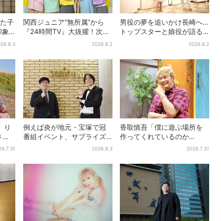
した子
関西ジュニア“無所属”から
男役の夢を追いかけ長崎へ…
印象
『24時間TV』大抜擢！次世
トップスターと娘役が語る
「どう
代スターと期待「まさか僕
「ハウステンボス歌劇団」
26.8.3
2026.8.2
2026.8.2
が…」
とは？大阪で初公演開催
 り
例えば炎が地元・宝塚で冠
香取慎吾「僕に遊ぶ場所を
さす
番組イベント、サプライズ
作ってくれているのか
に会場騒然「まさか本人が
も」、異色バラエティ『し
26.7.31
2026.8.3
2026.7.31
出てくるとは…」
んごの芽』で感じた読売テ
レビの“パンク精神”