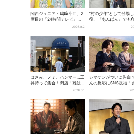
関西ジュニア・嶋﨑斗亜、2
“村の少年”として登場
度目の『24時間テレビ』
役、『あんぱん』でも
へ…ほかのメンバーに助言
的だった…視聴者驚き
2026.8.2
20
「サポーターたるもの」
りで演技上手だと」
はさみ、ノミ、ハンマー…工
シマケンがついに告白？
具持って集合！閉店「難波
んの反応にSNS祝福「
ベアーズ」最終日400人超…
がに伝わったよね？」
2026.8.1
20
最後は「もう帰ってくださ
い」