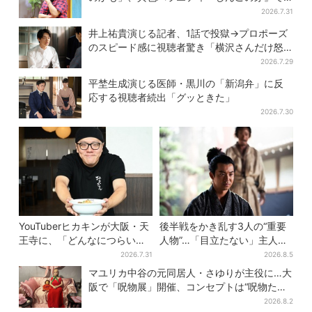
感じた読売テレビの“パンク精神”
2026.7.31
井上祐貴演じる記者、1話で投獄→プロポーズ
のスピード感に視聴者驚き「横沢さんだけ怒
涛すぎる」
2026.7.29
平埜生成演じる医師・黒川の「新潟弁」に反
応する視聴者続出「グッときた」
2026.7.30
YouTuberヒカキンが大阪・天
後半戦をかき乱す3人の“重要
王寺に、「どんなにつらい時
人物”…「目立たない」主人
でも…」ラーメン愛＆兄セイ
公・仲野太賀も、モブキャラ
2026.7.31
2026.8.5
キンとの思い出を語る
→覚醒へ【豊臣兄弟】
マユリカ中谷の元同居人・さゆりが主役に…大
阪で「呪物展」開催、コンセプトは“呪物たち
のお茶会”
2026.8.2