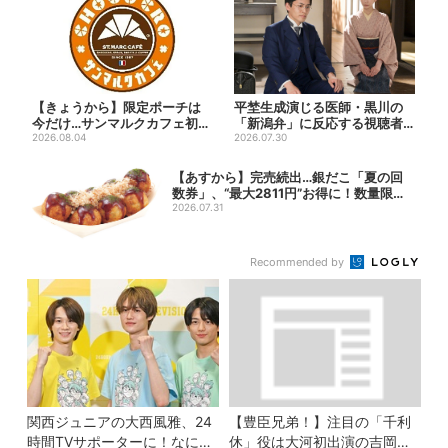
【きょうから】限定ポーチは
平埜生成演じる医師・黒川の
今だけ…サンマルクカフェ初の
「新潟弁」に反応する視聴者
「夏福袋」、実質無料でレア...
2026.08.04
続出「グッときた」
2026.07.30
【あすから】完売続出…銀だこ「夏の回
数券」、“最大2811円”お得に！数量限定
で
2026.07.31
Recommended by
関西ジュニアの大西風雅、24
【豊臣兄弟！】注目の「千利
時間TVサポーターに！なにわ
休」役は大河初出演の吉岡秀