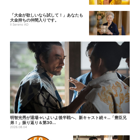
「大金が欲しいなら試して！」あなたも
大金持ちの仲間入りです。
Il Sereno AD
明智光秀が退場→いよいよ後半戦へ、新キャスト続々…「豊臣兄
弟！」振り返り＆第30...
2026.08.04