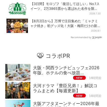
【3日間】モロゾフ「復活してほしい」No.1ス
イーツ、2万3865票から選ばれた名作を限定
販売
2026.7.30
【8月2日から】万博で注目集めた「ミャクミ
ャク焼き」初グッズ化！大阪・梅田だけの新
商品が登場
2026.8.1
Recommended by
コラボPR
大阪・関西ランチビュッフェ2026
年版、ホテルの食べ放題…
NEW
14時間前
大河ドラマ『豊臣兄弟！』解説コ
ラムまとめ【毎週更新】
NEW
14時間前
大阪アフタヌーンティー2026年最