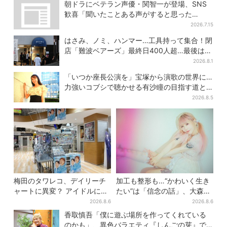
と、7人で目指す夢
みじみ
朝ドラにベテラン声優・関智一が登場、SNS
歓喜「聞いたことある声がすると思った
ら！」
2026.7.15
はさみ、ノミ、ハンマー…工具持って集合！閉
店「難波ベアーズ」最終日400人超…最後は
「もう帰ってください」
2026.8.1
「いつか座長公演を」宝塚から演歌の世界に…
力強いコブシで聴かせる有沙瞳の目指す道と
は
2026.8.5
梅田のタワレコ、デイリーチ
加工も整形も…“かわいく生き
ャートに異変？ アイドルに混
たい”は「信念の話」、大森靖
じり“マユリカ”が1位に…お笑
子が新作に込めた思い
2026.8.6
2026.8.6
いが強すぎる理由とは
香取慎吾「僕に遊ぶ場所を作ってくれている
のかも」、異色バラエティ『しんごの芽』で