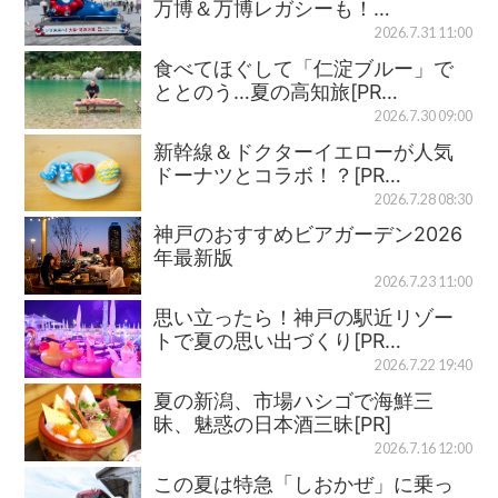
万博＆万博レガシーも！…
2026.7.31 11:00
食べてほぐして「仁淀ブルー」で
ととのう…夏の高知旅[PR…
2026.7.30 09:00
新幹線＆ドクターイエローが人気
ドーナツとコラボ！？[PR…
2026.7.28 08:30
神戸のおすすめビアガーデン2026
年最新版
2026.7.23 11:00
思い立ったら！神戸の駅近リゾー
トで夏の思い出づくり[PR…
2026.7.22 19:40
夏の新潟、市場ハシゴで海鮮三
昧、魅惑の日本酒三昧[PR]
2026.7.16 12:00
この夏は特急「しおかぜ」に乗っ