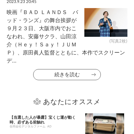
2023.9.23 20:45
映画『ＢＡＤ ＬＡＮＤＳ バ
ッド・ランズ』の舞台挨拶が
９月２３日、大阪市内でおこ
なわれ、安藤サクラ、山田涼
(写真2枚)
介（Ｈｅｙ！Ｓａｙ！ＪＵＭ
Ｐ）、原田眞人監督とともに、本作でスクリーン
デ...
続きを読む
あなたにオススメ
【当選した人が暴露】宝くじ運が動く
時、必ずある前触れ
合同会社デジタルファーム AD