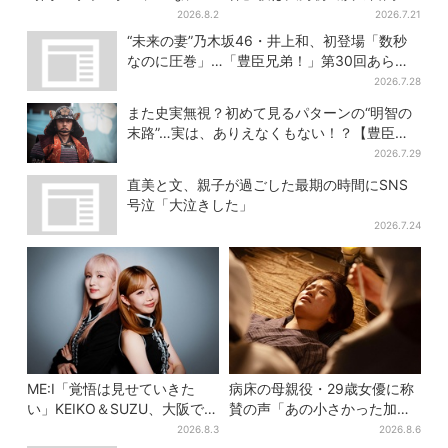
男子・藤原丈一郎からの応援
隆 北条氏政役も発表
2026.8.2
2026.7.21
メッセージを告白
“未来の妻”乃木坂46・井上和、初登場「数秒
なのに圧巻」…「豊臣兄弟！」第30回あらす
じ・清須会議
2026.7.28
また史実無視？初めて見るパターンの“明智の
末路”…実は、ありえなくもない！？【豊臣兄
弟】
2026.7.29
直美と文、親子が過ごした最期の時間にSNS
号泣「大泣きした」
2026.7.24
ME:I「覚悟は見せていきた
病床の母親役・29歳女優に称
い」KEIKO＆SUZU、大阪で語
賛の声「あの小さかった加恋
る…“日プ女子”からの3年間
ちゃんが…」朝ドラ視聴者し
2026.8.3
2026.8.6