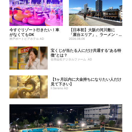
今すぐリゾート行きたい！車
【日本初】大阪の河川敷に
がなくてもOK
「屋台エリア」、ラーメン・
神戸ポートピアホテル AD
焼肉・しゃぶしゃぶ・カフェ
2026.08.06
まで...
宝くじが当たる人にだけ共通する“ある特
徴”とは？
合同会社デジタルファーム AD
【1ヶ月以内に大金持ちになりたい人だけ
見て下さい】
Il Sereno AD