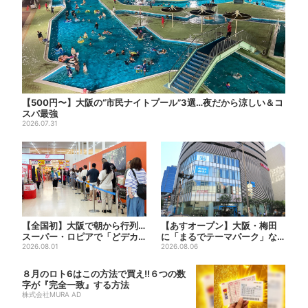
【500円〜】大阪の“市民ナイトプール”3選…夜だから涼しい＆コ
スパ最強
2026.07.31
【全国初】大阪で朝から行列…
【あすオープン】大阪・梅田
スーパー・ロピアで「どデカ
に「まるでテーマパーク」な
抽選会」、開始30分で“1...
2026.08.01
巨大スポーツ店、461ブラン...
2026.08.06
８月のロト6はこの方法で買え!!６つの数
字が『完全一致』する方法
株式会社MURA AD