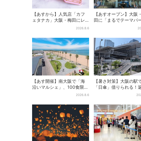
【あすから】人気店「カフ
【あすオープン】大阪
ェタナカ」大阪・梅田にレ
田に「まるでテーマパ
ア商品集結…本店人気パン＆
ク」な巨大スポーツ店、
2026.8.6
20
限定クッキー缶も！ 7日間の
ブランド集結！ 6フロ
夏イベント
まとめて紹介
【あす開催】南大阪で「海
【暑さ対策】大阪の駅
沿いマルシェ」、100食限定
「日傘」借りられる！
「たこ飯」のふるまい＆キ
どこでもOK、熱中症対
2026.8.6
20
ッズ縁日も
シェアサービス拡大