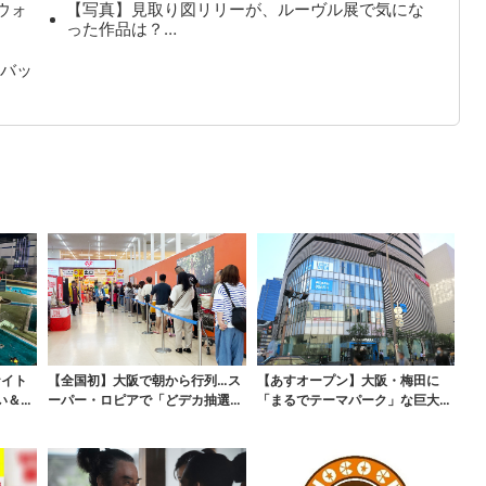
ウォ
【写真】見取り図リリーが、ルーヴル展で気にな
った作品は？…
バッ
ナイト
【全国初】大阪で朝から行列…ス
【あすオープン】大阪・梅田に
い＆コ
ーパー・ロピアで「どデカ抽選
「まるでテーマパーク」な巨大ス
会」、開始30分で“1...
ポーツ店、461ブラン...