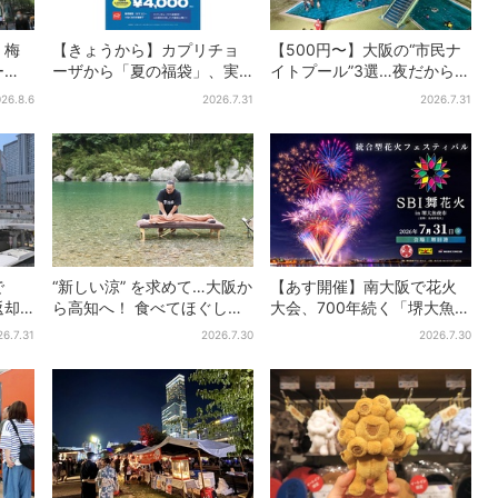
・梅
【きょうから】カプリチョ
【500円〜】大阪の“市民ナ
ー
ーザから「夏の福袋」、実
イトプール”3選…夜だから涼
461
質無料…？値段以上の食事券
しい＆コスパ最強
26.8.6
2026.7.31
2026.7.31
アを
＆限定アイテム付き
で
“新しい涼” を求めて…大阪か
【あす開催】南大阪で花火
返却
ら高知へ！ 食べてほぐして
大会、700年続く「堺大魚夜
策に
「仁淀ブルー」でととのう
市」のフィナーレ飾る…有料
26.7.31
2026.7.30
2026.7.30
体験旅【2026夏最新版】
エリア外は観覧制限も