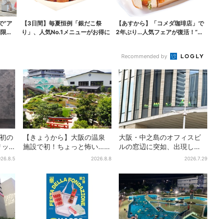
で“ア
【3日間】毎夏恒例「銀だこ祭
【あすから】「コメダ珈琲店」で
間限定
り」、人気No.1メニューがお得に
2年ぶり…人気フェアが復活！“ハ
ワイ旅行が当たる”...
Recommended by
”初の
【きょうから】大阪の温泉
大阪・中之島のオフィスビ
リッ
施設で初！ちょっと怖い…？
ルの窓辺に突如、出現し
衝撃
体験型イベント、限定グル
た……巨大インコ「何かい
26.8.5
2026.8.8
2026.7.29
ーバー
メ＆盆踊りも
る」「朝からビビった」、
その正体とは？