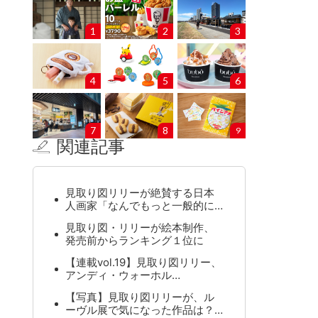
1
2
3
4
5
6
7
8
9
関連記事
見取り図リリーが絶賛する日本
人画家「なんでもっと一般的に…
見取り図・リリーが絵本制作、
発売前からランキング１位に
【連載vol.19】見取り図リリー、
アンディ・ウォーホル…
【写真】見取り図リリーが、ル
ーヴル展で気になった作品は？…