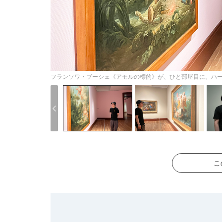
フランソワ・ブーシェ《アモルの標的》が、ひと部屋目に。ハ
こ