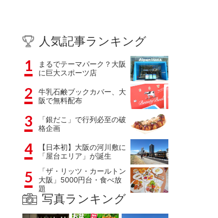
人気記事ランキング
1
まるでテーマパーク？大阪
に巨大スポーツ店
2
牛乳石鹸ブックカバー、大
阪で無料配布
3
「銀だこ」で行列必至の破
格企画
4
【日本初】大阪の河川敷に
「屋台エリア」が誕生
「ザ・リッツ・カールトン
5
大阪」5000円台・食べ放
題
写真ランキング