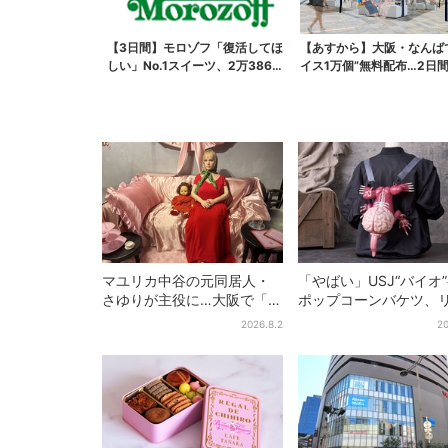
【3日間】モロゾフ「復活してほ
【あすから】大阪・なんば
しい」No.1スイーツ、2万3865
イス1万個”無料配布…2日
票から選ばれた...
で、ロッテの人気商...
マユリカ中谷の元同居人・
「やばい」USJ“バイオ
さゆりが主役に…大阪で「呪
ポップコーンバケツ、
物展」開催、コンセプト
カーが背中に張りつく
2026.8.2
20
は“呪物たちのお茶会”
デザインに騒然…フレ
にも反応