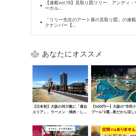
【連載vol.19】見取り図リリー、アンディ・
ーホル…
「リリー先生のアート展の見取り図」の連載
クナンバー【…
あなたにオススメ
【日本初】大阪の河川敷に「屋台
【500円〜】大阪の“市民
エリア」、ラーメン・焼肉・しゃ
プール”3選…夜だから涼し
ぶしゃぶ・カフェまで...
スパ最強