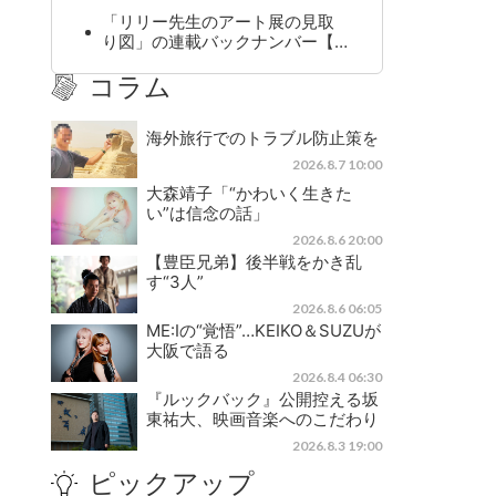
「リリー先生のアート展の見取
り図」の連載バックナンバー【…
コラム
海外旅行でのトラブル防止策を
2026.8.7 10:00
大森靖子「“かわいく生きた
い”は信念の話」
2026.8.6 20:00
【豊臣兄弟】後半戦をかき乱
す“3人”
2026.8.6 06:05
ME:Iの“覚悟”…KEIKO＆SUZUが
大阪で語る
2026.8.4 06:30
『ルックバック』公開控える坂
東祐大、映画音楽へのこだわり
2026.8.3 19:00
ピックアップ