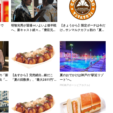
チで
明智光秀が退場→いよいよ後半戦
【きょうから】限定ポーチは今だ
へ、新キャスト続々…「豊臣兄
け…サンマルクカフェ初の「夏福
弟！」振り返り＆第30...
袋」、実質無料でレア...
の「新
【あすから】完売続出…銀だこ
夏のおでかけは神戸の”駅近リゾ
出「グ
「夏の回数券」、“最大2811円”お
ート”へ。
得に！数量限定で
PR(神戸ポートピアホテル)