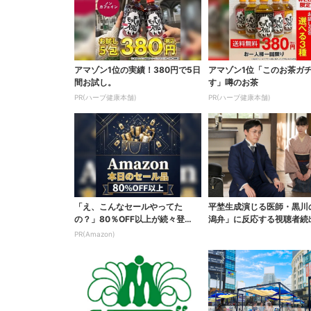
アマゾン1位の実績！380円で5日
アマゾン1位「このお茶ガ
間お試し。
す」噂のお茶
PR(ハーブ健康本舗)
PR(ハーブ健康本舗)
「え、こんなセールやってた
平埜生成演じる医師・黒川
の？」80％OFF以上が続々登
潟弁」に反応する視聴者続
場！Amazonの本気が...
ッときた」
PR(Amazon)