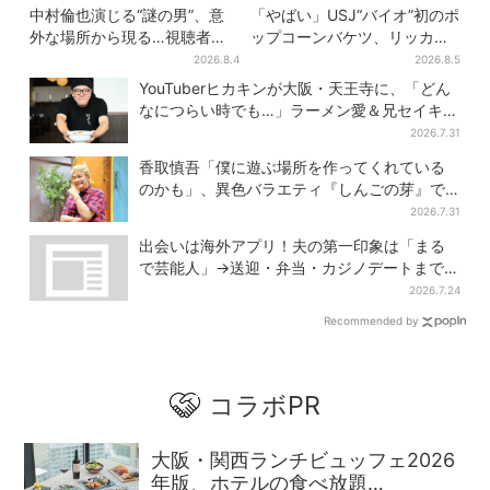
中村倫也演じる“謎の男”、意
「やばい」USJ“バイオ”初のポ
外な場所から現る…視聴者歓
ップコーンバケツ、リッカー
喜「こんな登場シーンとは」
が背中に張りつく衝撃デザイ
2026.8.4
2026.8.5
ンに騒然…フレーバーにも反
YouTuberヒカキンが大阪・天王寺に、「どん
応
なにつらい時でも…」ラーメン愛＆兄セイキン
との思い出を語る
2026.7.31
香取慎吾「僕に遊ぶ場所を作ってくれている
のかも」、異色バラエティ『しんごの芽』で
感じた読売テレビの“パンク精神”
2026.7.31
出会いは海外アプリ！夫の第一印象は「まる
で芸能人」→送迎・弁当・カジノデートまで…
結婚前に尽くしまくり
2026.7.24
Recommended by
コラボPR
大阪・関西ランチビュッフェ2026
年版、ホテルの食べ放題…