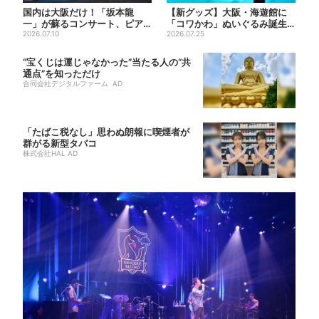
国内は大阪だけ！「坂本龍
【新グッズ】大阪・海遊館に
一」が蘇るコンサート、ピア
「コワかわ」ぬいぐるみ誕生…
ノを弾く姿を間近で…“涙腺が
2026.07.10
オスとメスどこが違う？ 飼...
2026.07.25
崩...
“宝くじは運じゃなかった”当たる人の“共
通点”を知っただけ
合同会社デジタルファーム AD
「たばこ税なし」思わぬ朗報に喫煙者が
群がる新型タバコ
株式会社HAL AD