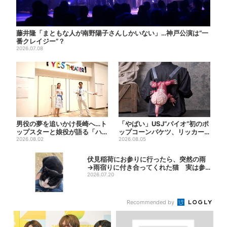
藤井隆「まともな人が南野陽子さんしかいない」…神戸公演は“一
番クレイジー”？
2026.07.08
男役の夢を追いかけ長崎へ…ト
「やばい」USJ“バイオ”初のポ
ップスターと娘役が語る「ハ
ップコーンバケツ、リッカー
ウステンボス歌劇団」とは？...
2026.08.02
が背中に張りつく衝撃デ...
2026.08.05
伏見稲荷にお参りに行ったら、突然の雨
→雨宿りに付き合ってくれた猫 実は参
拝客に可...
2026.07.20
Recommended by