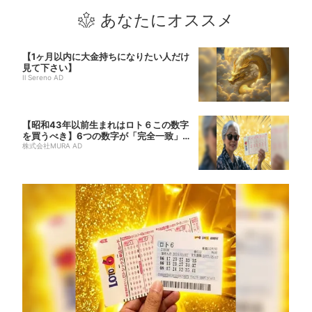
あなたにオススメ
【1ヶ月以内に大金持ちになりたい人だけ
見て下さい】
Il Sereno AD
【昭和43年以前生まれはロト６この数字
を買うべき】6つの数字が「完全一致」す
る方...
株式会社MURA AD