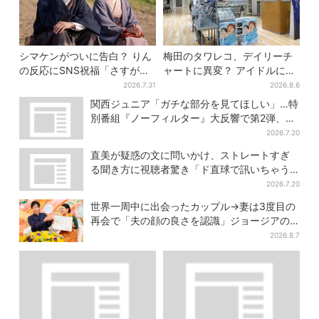
シマケンがついに告白？ りん
梅田のタワレコ、デイリーチ
の反応にSNS祝福「さすがに
ャートに異変？ アイドルに混
伝わったよね？」
じり“マユリカ”が1位に…お笑
2026.7.31
2026.8.6
いが強すぎる理由とは
関西ジュニア「ガチな部分を見てほしい」…特
別番組『ノーフィルター』大反響で第2弾、7
月27日から放送
2026.7.20
直美が疑惑の文に問いかけ、ストレートすぎ
る聞き方に視聴者驚き「ド直球で訊いちゃう
んだ」
2026.7.20
世界一周中に出会ったカップル→妻は3度目の
再会で「夫の顔の良さを認識」ジョージアの
酒場で急接近
2026.8.7