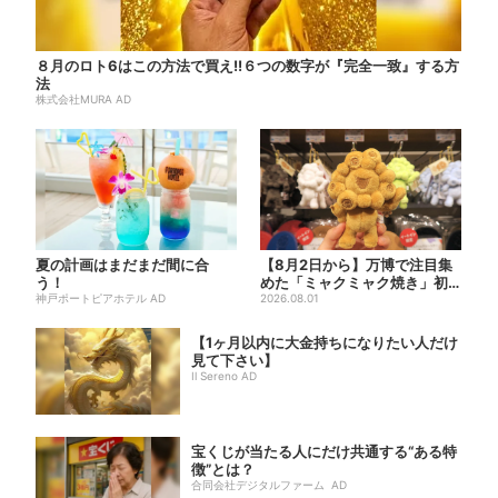
８月のロト6はこの方法で買え!!６つの数字が『完全一致』する方
法
株式会社MURA AD
夏の計画はまだまだ間に合
【8月2日から】万博で注目集
う！
めた「ミャクミャク焼き」初
神戸ポートピアホテル AD
グッズ化！大阪・梅田だけの...
2026.08.01
【1ヶ月以内に大金持ちになりたい人だけ
見て下さい】
Il Sereno AD
宝くじが当たる人にだけ共通する“ある特
徴”とは？
合同会社デジタルファーム AD