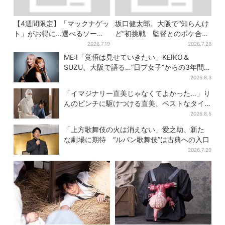
【4週間限定】「マックナゲッ
坂口健太郎、大阪で“知らんけ
ト」がお得に…選べるソース
ど”初挑戦 監督とのボケ合戦
は全4種 ポケモンパッケージ
に会場ほっこり
2026.7.19
2026.7.28
は今だけ
ME:I「覚悟は見せていきたい」KEIKO＆
SUZU、大阪で語る…“日プ女子”からの3年間
と、7人で目指す夢
2026.8.3
「イマジナリー直美じゃなくてよかった…」り
んのピンチに駆けつける直美、ベストなタイ
ミングに視聴者歓喜
2026.8.5
「上方歌舞伎の火は消えない」愛之助、新た
な劇場に期待 “ルパン歌舞伎”は古典への入口
2026.7.29