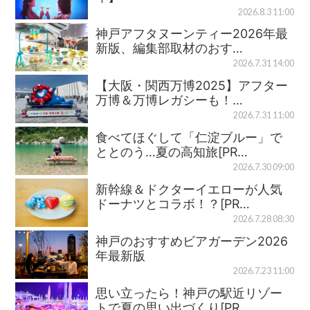
2026.8.3 11:00
神戸アフタヌーンティー2026年最
新版、編集部取材のおす…
2026.7.31 14:00
【大阪・関西万博2025】アフター
万博＆万博レガシーも！…
2026.7.31 11:00
食べてほぐして「仁淀ブルー」で
ととのう…夏の高知旅[PR…
2026.7.30 09:00
新幹線＆ドクターイエローが人気
ドーナツとコラボ！？[PR…
2026.7.28 08:30
神戸のおすすめビアガーデン2026
年最新版
2026.7.23 11:00
思い立ったら！神戸の駅近リゾー
トで夏の思い出づくり[PR…