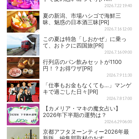
2026.7.22 19:40
夏の新潟、市場ハシゴで海鮮三
昧、魅惑の日本酒三昧[PR]
2026.7.16 12:00
この夏は特急「しおかぜ」に乗っ
て、おトクに四国旅[PR]
2026.7.16 09:00
行列店のパン飲みセットが1100
円！？お得ワザ[PR]
2026.7.9 11:30
「仕事もお金もなくても…」マンゲ
キで過ごした日々[PR]
2026.7.8 17:00
【カメリア・マキの魔女占い】
2026年下半期の運勢は？
2026.6.29 06:00
京都アフタヌーンティー2026年最
新版、編集部取材のおす…