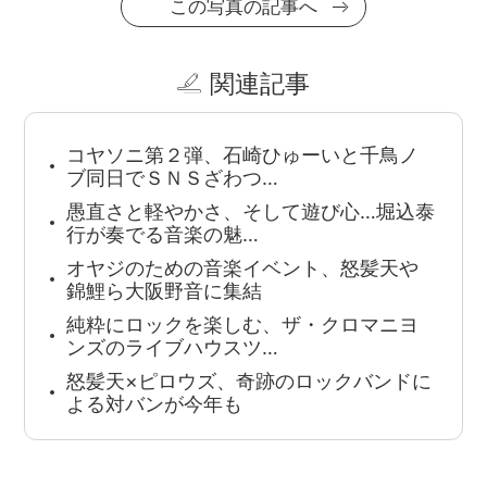
この写真の記事へ
関連記事
コヤソニ第２弾、石崎ひゅーいと千鳥ノ
ブ同日でＳＮＳざわつ…
愚直さと軽やかさ、そして遊び心…堀込泰
行が奏でる音楽の魅…
オヤジのための音楽イベント、怒髪天や
錦鯉ら大阪野音に集結
純粋にロックを楽しむ、ザ・クロマニヨ
ンズのライブハウスツ…
怒髪天×ピロウズ、奇跡のロックバンドに
よる対バンが今年も