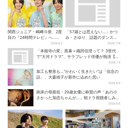
関西ジュニア・嶋﨑斗亜、2度
「57歳とは思えない…」かつ
目の『24時間テレビ』へ…ほ
み・さゆり、話題のダンス動
かのメンバーに助言「サポー
画に「美脚すぎる」驚きの声
2026.8.2
2026.7.19
ターたるもの」
続出
「本能寺の変」黒幕＝織田信澄って？ 3世代
で“大河ドラマ”、サラブレッド俳優が熱演【豊
臣兄弟】
2026.7.9
加工も整形も…“かわいく生きたい”は「信念の
話」、大森靖子が新作に込めた思い
2026.8.6
病床の母親役・29歳女優に称賛の声「あの小
さかった加恋ちゃんが…」朝ドラ視聴者しみじ
み
2026.8.6