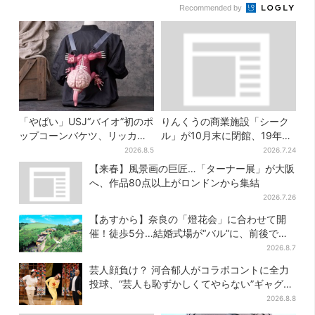
Recommended by
「やばい」USJ“バイオ”初のポ
りんくうの商業施設「シーク
ップコーンバケツ、リッカー
ル」が10月末に閉館、19年の
が背中に張りつく衝撃デザイ
歴史に幕…南大阪民に衝撃は
2026.8.5
2026.7.24
ンに騒然…フレーバーにも反
しる
【来春】風景画の巨匠…「ターナー展」が大阪
応
へ、作品80点以上がロンドンから集結
2026.7.26
【あすから】奈良の「燈花会」に合わせて開
催！徒歩5分…結婚式場が“バル”に、前後で食
事が楽しめる
2026.8.7
芸人顔負け？ 河合郁人がコラボコントに全力
投球、“芸人も恥ずかしくてやらない”ギャグに
も挑戦
2026.8.8