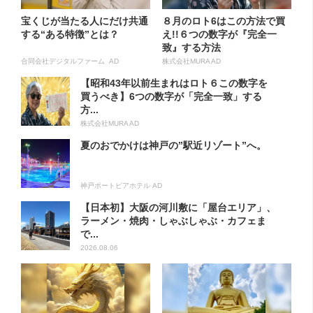
宝くじが当たる人にだけ共通
８月のロト6はこの方法で買
する“ある特徴”とは？
え!!６つの数字が『完全一
致』する方法
合同会社デジタルファーム AD
株式会社MURA AD
【昭和43年以前生まれはロト６この数字を
買うべき】6つの数字が「完全一致」する
方...
株式会社MURA AD
夏のおでかけは神戸の”駅近リゾート”へ。
神戸ポートピアホテル AD
【日本初】大阪の河川敷に「屋台エリア」、
ラーメン・焼肉・しゃぶしゃぶ・カフェま
で...
2026.08.06