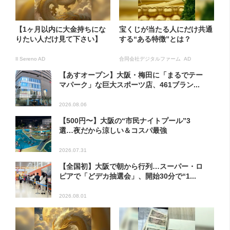
【1ヶ月以内に大金持ちにな
宝くじが当たる人にだけ共通
りたい人だけ見て下さい】
する“ある特徴”とは？
Il Sereno AD
合同会社デジタルファーム AD
【あすオープン】大阪・梅田に「まるでテー
マパーク」な巨大スポーツ店、461ブラン...
2026.08.06
【500円〜】大阪の“市民ナイトプール”3
選…夜だから涼しい＆コスパ最強
2026.07.31
【全国初】大阪で朝から行列…スーパー・ロ
ピアで「どデカ抽選会」、開始30分で“1...
2026.08.01