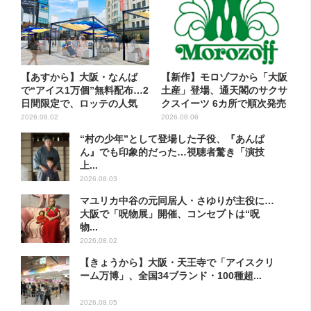
【あすから】大阪・なんば
【新作】モロゾフから「大阪
で“アイス1万個”無料配布…2
土産」登場、通天閣のサクサ
日間限定で、ロッテの人気
クスイーツ 6カ所で順次発売
商...
2026.08.02
2026.08.06
“村の少年”として登場した子役、『あんぱ
ん』でも印象的だった…視聴者驚き「演技
上...
2026.08.03
マユリカ中谷の元同居人・さゆりが主役に…
大阪で「呪物展」開催、コンセプトは“呪
物...
2026.08.02
【きょうから】大阪・天王寺で「アイスクリ
ーム万博」、全国34ブランド・100種超...
2026.08.05