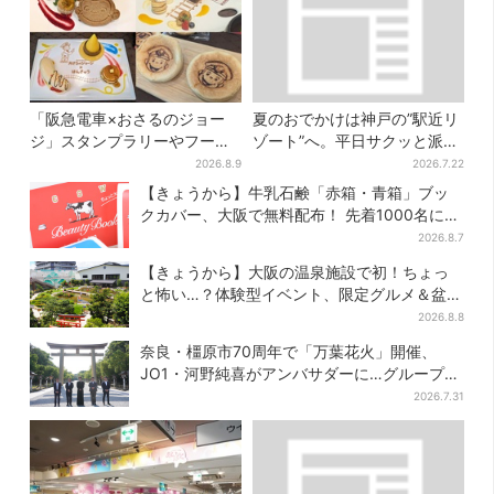
「阪急電車×おさるのジョー
夏のおでかけは神戸の”駅近リ
ジ」スタンプラリーやフード
ゾート”へ。平日サクッと派
販売…梅田にジョージの大好
も、休日ガッツリ派も！タイ
2026.8.9
2026.7.22
きスイーツ「カノーリ」登場
パ抜群、約20種の楽しみ方
【きょうから】牛乳石鹸「赤箱・青箱」ブッ
クカバー、大阪で無料配布！ 先着1000名に
「牛のカード」も
2026.8.7
【きょうから】大阪の温泉施設で初！ちょっ
と怖い…？体験型イベント、限定グルメ＆盆踊
りも
2026.8.8
奈良・橿原市70周年で「万葉花火」開催、
JO1・河野純喜がアンバサダーに…グループ楽
曲ともシンクロ
2026.7.31