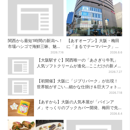
関西から最短1時間の新潟へ！
【あすオープン】大阪・梅田
市場ハシゴで海鮮三昧、魅惑
に「まるでテーマパーク」な
の日本酒、発酵グルメも
巨大スポーツ店、461ブラン
2026.7.16
2026.8.6
ド集結！ 6フロアをまとめて
【大阪駅すぐ】関西唯一の「あさぎり牛乳」
紹介
人気ソフトクリームが進化…ここだけの新メニ
ューも仲間入り
2026.7.27
【初開催】大阪に「ジブリパーク」が出現！
世界観がすごい…細かな仕掛け＆巨大フォトス
ポットに注目
2026.7.18
【あすから】大阪の人気本屋が「パインア
メ」そっくりのブックカバー開発、梅田で先
行販売
2026.8.4