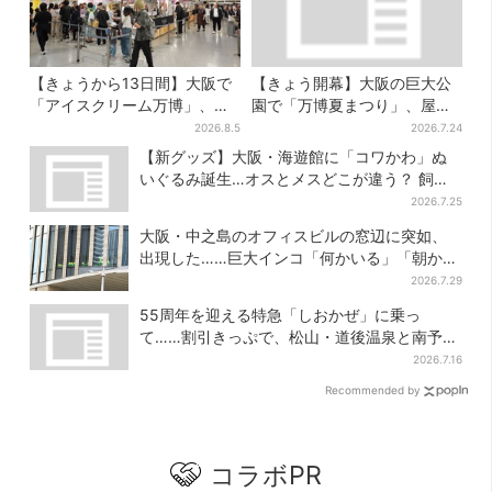
【きょうから13日間】大阪で
【きょう開幕】大阪の巨大公
「アイスクリーム万博」、全
園で「万博夏まつり」、屋台
国34ブランド・100種超…初
グルメ＆幻想的イルミネーシ
2026.8.5
2026.7.24
登場の「チョコソフト」に行
ョン…計27日間開催
【新グッズ】大阪・海遊館に「コワかわ」ぬ
列
いぐるみ誕生…オスとメスどこが違う？ 飼育
員監修でリアルに再現
2026.7.25
大阪・中之島のオフィスビルの窓辺に突如、
出現した……巨大インコ「何かいる」「朝から
ビビった」、その正体とは？
2026.7.29
55周年を迎える特急「しおかぜ」に乗っ
て……割引きっぷで、松山・道後温泉と南予を
満喫【大阪から愛媛へおトク旅】
2026.7.16
Recommended by
コラボPR