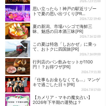
2026.7.23 11:00
思い立ったら！神戸の駅近リゾー
トで夏の思い出づくり[PR…
2026.7.22 19:40
夏の新潟、市場ハシゴで海鮮三
昧、魅惑の日本酒三昧[PR]
2026.7.16 12:00
この夏は特急「しおかぜ」に乗っ
て、おトクに四国旅[PR]
2026.7.16 09:00
行列店のパン飲みセットが1100
円！？お得ワザ[PR]
2026.7.9 11:30
「仕事もお金もなくても…」マンゲ
キで過ごした日々[PR]
2026.7.8 17:00
【カメリア・マキの魔女占い】
2026年下半期の運勢は？