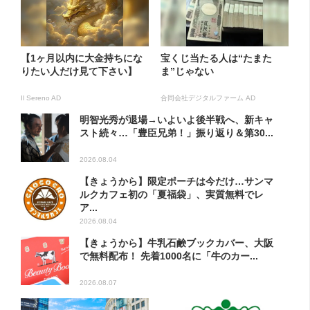
【1ヶ月以内に大金持ちにな
宝くじ当たる人は“たまた
りたい人だけ見て下さい】
ま”じゃない
Il Sereno AD
合同会社デジタルファーム AD
明智光秀が退場→いよいよ後半戦へ、新キャ
スト続々…「豊臣兄弟！」振り返り＆第30...
2026.08.04
【きょうから】限定ポーチは今だけ…サンマ
ルクカフェ初の「夏福袋」、実質無料でレ
ア...
2026.08.04
【きょうから】牛乳石鹸ブックカバー、大阪
で無料配布！ 先着1000名に「牛のカー...
2026.08.07