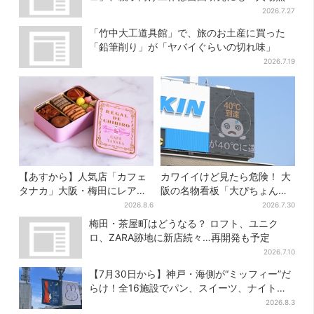
料で
2026.7.27
「竹中大工道具館」で、旅のお土産に買った
「鉛筆削り」が「ヤバイぐらいの切れ味」
2026.7.19
【あすから】人気店「カフェ
カワイイけど見たら危険！ 大
タナカ」大阪・梅田にレア商
阪の名物看板「大ぴちょんく
品集結…本店人気パン＆限定
ん」に異変、青→真っ黒に…
2026.8.6
2026.7.30
クッキー缶も！ 7日間の夏イ
梅田・茶屋町はどうなる？ ロフト、ユニク
ベント
ロ、ZARA跡地に新店続々…再開発も予定
2026.7.10
【7月30日から】神戸・海側が“ミッフィー”だ
らけ！全16施設でパン、スイーツ、ナイトマ
ーケットも
2026.8.3