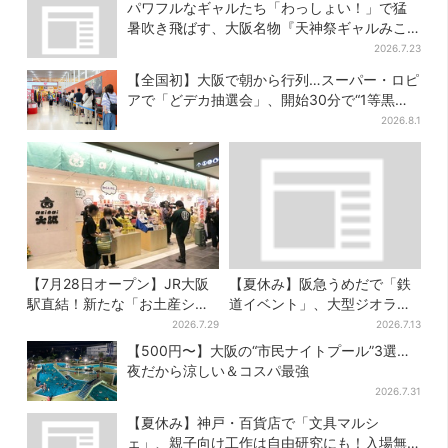
パワフルなギャルたち「わっしょい！」で猛
暑吹き飛ばす、大阪名物『天神祭ギャルみこ
し』盛り上がる
2026.7.23
【全国初】大阪で朝から行列…スーパー・ロピ
アで「どデカ抽選会」、開始30分で“1等黒毛
和牛”の当選も
2026.8.1
【7月28日オープン】JR大阪
【夏休み】阪急うめだで「鉄
駅直結！新たな「お土産ショ
道イベント」、大型ジオラマ
ップ」、銘菓バラ売りで地元
＆運転体験コーナー…豪華ゲ
2026.7.29
2026.7.13
民の“おやつ調達”にも
ストも4人登場
【500円〜】大阪の“市民ナイトプール”3選…
夜だから涼しい＆コスパ最強
2026.7.31
【夏休み】神戸・百貨店で「文具マルシ
ェ」、親子向け工作は自由研究にも！入場無