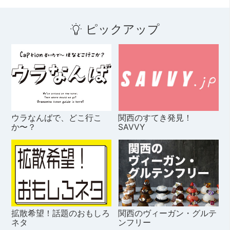
ピックアップ
ウラなんばで、どこ行こ
関西のすてき発見！
か〜？
SAVVY
拡散希望！話題のおもしろ
関西のヴィーガン・グルテ
ネタ
ンフリー