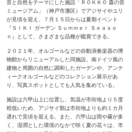
音と自然をテーマにした施設「ＲＯＫＫＯ 森の音
ミュージアム」（神戸市灘区）でアジサイやユリ
が見頃を迎え、７月１５日からは夏期イベント
『ＳＩＫＩ ガーデン Ｓｕｍｍｅｒ Ｓｅａｓｏ
ｎ』として、さまざまな品種が鑑賞できる。
２０２１年、オルゴールなどの自動演奏楽器の博
物館からリニューアルした同施設。南ドイツ風の
建物と周囲の自然に調和したガーデンや、アンテ
ィークオルゴールなどのコレクション展示があ
り、写真スポットとしても人気を集めている。
施設は六甲山上に位置し、気温が市街地より５度
程低いため、アジサイ類は市街地よりも約１カ月
遅れで見頃を迎える。また、六甲山は雨や霧が多
く、湿潤とした環境のなかで咲く夏の花々は、市