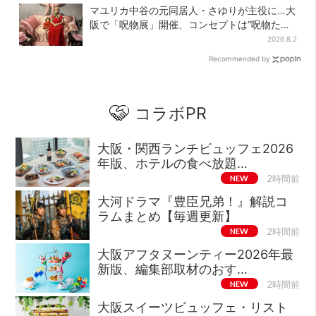
マユリカ中谷の元同居人・さゆりが主役に…大
阪で「呪物展」開催、コンセプトは“呪物たち
のお茶会”
2026.8.2
Recommended by
コラボPR
大阪・関西ランチビュッフェ2026
年版、ホテルの食べ放題…
NEW
2時間前
大河ドラマ『豊臣兄弟！』解説コ
ラムまとめ【毎週更新】
NEW
2時間前
大阪アフタヌーンティー2026年最
新版、編集部取材のおす…
NEW
2時間前
大阪スイーツビュッフェ・リスト