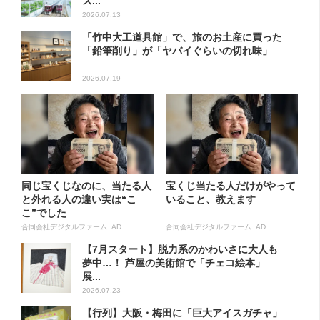
ス...
2026.07.13
「竹中大工道具館」で、旅のお土産に買った
「鉛筆削り」が「ヤバイぐらいの切れ味」
2026.07.19
同じ宝くじなのに、当たる人
宝くじ当たる人だけがやって
と外れる人の違い実は“こ
いること、教えます
こ”でした
合同会社デジタルファーム AD
合同会社デジタルファーム AD
【7月スタート】脱力系のかわいさに大人も
夢中…！ 芦屋の美術館で「チェコ絵本」
展...
2026.07.23
【行列】大阪・梅田に「巨大アイスガチャ」