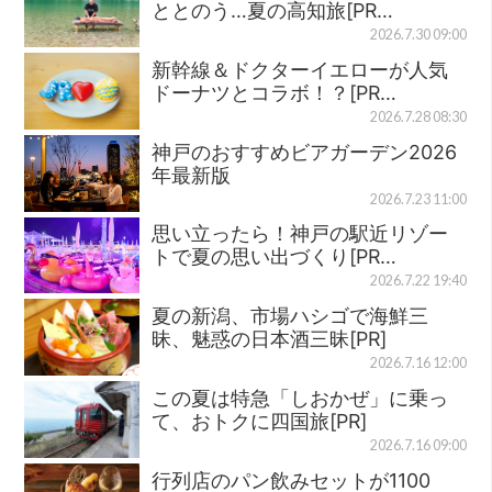
ととのう…夏の高知旅[PR…
2026.7.30 09:00
新幹線＆ドクターイエローが人気
ドーナツとコラボ！？[PR…
2026.7.28 08:30
神戸のおすすめビアガーデン2026
年最新版
2026.7.23 11:00
思い立ったら！神戸の駅近リゾー
トで夏の思い出づくり[PR…
2026.7.22 19:40
夏の新潟、市場ハシゴで海鮮三
昧、魅惑の日本酒三昧[PR]
2026.7.16 12:00
この夏は特急「しおかぜ」に乗っ
て、おトクに四国旅[PR]
2026.7.16 09:00
行列店のパン飲みセットが1100