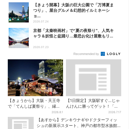
【きょう開幕】大阪の巨大公園で「万博夏ま
つり」、屋台グルメ＆幻想的イルミネーシ
ョ...
2026.07.24
京都「太秦映画村」で“夏の夜祭り”、人気キ
ャラ＆妖怪と盆踊り…最恐お化け屋敷もリ...
2026.07.23
Recommended by
【きょうから】大阪・天王寺
【1日限定】大阪駅すぐ…じゃ
で「てんしば夏祭り」、縁日
んけんに勝ってゲット！「阪
や盆踊り…涼しいスプラッシ
神タイガースうちわ」と「ス
2026.8.1
2026.7.17
ュタイムも！2日間だけ
イカ」の無料配布
【あすから】デンキウナギやドクターフィッ
シュの新展示スタート、神戸の都市型水族館