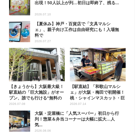
出現！50人以上が列…初日は即終了、残る...
2026.07.10
【夏休み】神戸・百貨店で「文具マルシ
ェ」、親子向け工作は自由研究にも！入場無
料で
2026.07.27
【きょうから】大阪最大級！
【駅直結】「和歌山マルシ
駅直結の「巨大施設」がオー
ェ」が大阪・梅田で初開催！
プン、誰でも行ける“無料の
桃・シャインマスカット・巨
屋...
峰が...
2026.07.08
2026.07.14
大阪・淀屋橋に「人気スーパー」初日から行
列！惣菜＆弁当コーナーは大幅に拡大…人
気...
2026.08.06