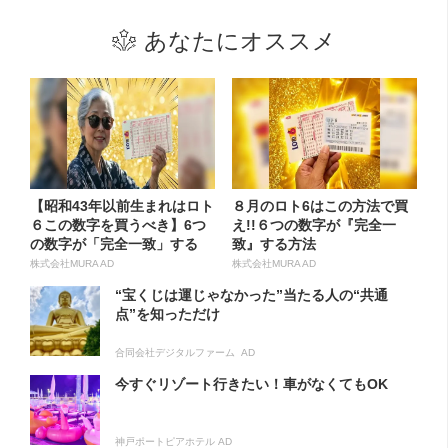
あなたにオススメ
【昭和43年以前生まれはロト
８月のロト6はこの方法で買
６この数字を買うべき】6つ
え!!６つの数字が『完全一
の数字が「完全一致」する
致』する方法
方...
株式会社MURA AD
株式会社MURA AD
“宝くじは運じゃなかった”当たる人の“共通
点”を知っただけ
合同会社デジタルファーム AD
今すぐリゾート行きたい！車がなくてもOK
神戸ポートピアホテル AD