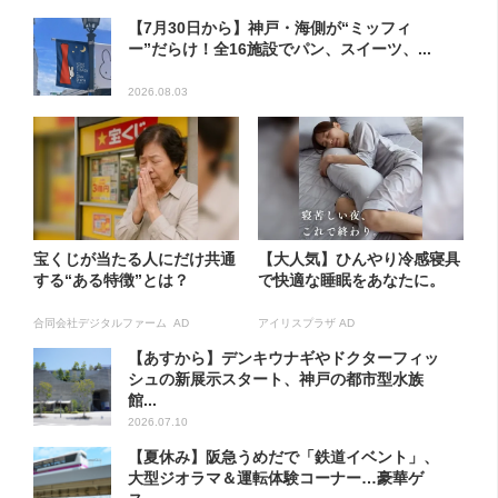
【7月30日から】神戸・海側が“ミッフィ
ー”だらけ！全16施設でパン、スイーツ、...
2026.08.03
宝くじが当たる人にだけ共通
【大人気】ひんやり冷感寝具
する“ある特徴”とは？
で快適な睡眠をあなたに。
合同会社デジタルファーム AD
アイリスプラザ AD
【あすから】デンキウナギやドクターフィッ
シュの新展示スタート、神戸の都市型水族
館...
2026.07.10
【夏休み】阪急うめだで「鉄道イベント」、
大型ジオラマ＆運転体験コーナー…豪華ゲ