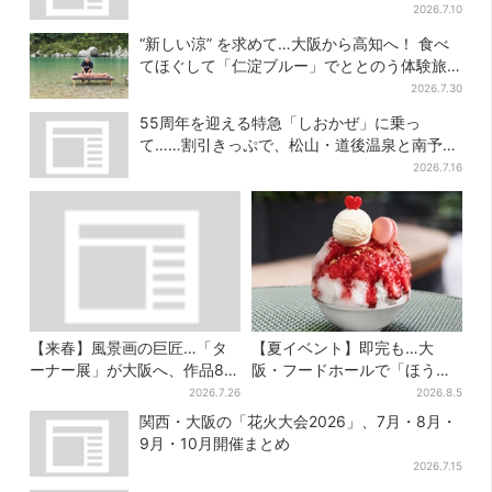
が5周年
2026.7.10
“新しい涼” を求めて…大阪から高知へ！ 食べ
てほぐして「仁淀ブルー」でととのう体験旅
【2026夏最新版】
2026.7.30
55周年を迎える特急「しおかぜ」に乗っ
て……割引きっぷで、松山・道後温泉と南予を
満喫【大阪から愛媛へおトク旅】
2026.7.16
【来春】風景画の巨匠…「タ
【夏イベント】即完も…大
ーナー展」が大阪へ、作品80
阪・フードホールで「ほうせ
点以上がロンドンから集結
き箱」の“限定かき氷”が復
2026.7.26
2026.8.5
活！一夜限りの盆踊りも
関西・大阪の「花火大会2026」、7月・8月・
9月・10月開催まとめ
2026.7.15