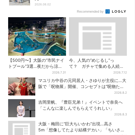
2026.08.02
Recommended by
【500円〜】大阪の“市民ナイ
今、人気の“めじるし”っ
トプール”3選…夜だから涼し
て？ ガチャで集める人続
い＆コスパ最強
出…収集家とメーカーに聞い
2026.7.31
2026.7.12
たヒットの背景
マユリカ中谷の元同居人・さゆりが主役に…大
阪で「呪物展」開催、コンセプトは“呪物たち
のお茶会”
2026.8.2
吉岡里帆、『豊臣兄弟！』イベントで奈良へ
「こんなに楽しんでもらえてうれしい」
2026.8.3
大阪・梅田に“巨大ちいかわ”出現…高さ
5m「想像してたより結構デカい」「ちいさ…