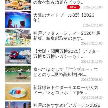
の食べ飲み放題をピック…
NEW
2026.8.4 13:00
大阪のナイトプール8選【2026
年】
2026.8.3 11:00
神戸アフタヌーンティー2026年最
新版、編集部取材のおす…
2026.7.31 14:00
【大阪・関西万博2025】アフター
万博＆万博レガシーも！…
2026.7.31 11:00
食べてほぐして「仁淀ブルー」で
ととのう…夏の高知旅[PR…
2026.7.30 09:00
新幹線＆ドクターイエローが人気
ドーナツとコラボ！？[PR…
2026.7.28 08:30
神戸のおすすめビアガーデン2026