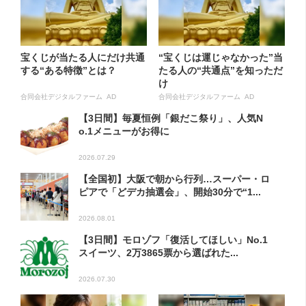
宝くじが当たる人にだけ共通
“宝くじは運じゃなかった”当
する“ある特徴”とは？
たる人の“共通点”を知っただ
け
合同会社デジタルファーム AD
合同会社デジタルファーム AD
【3日間】毎夏恒例「銀だこ祭り」、人気N
o.1メニューがお得に
2026.07.29
【全国初】大阪で朝から行列…スーパー・ロ
ピアで「どデカ抽選会」、開始30分で“1...
2026.08.01
【3日間】モロゾフ「復活してほしい」No.1
スイーツ、2万3865票から選ばれた...
2026.07.30