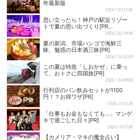
年最新版
2026.7.23 11:00
思い立ったら！神戸の駅近リゾー
トで夏の思い出づくり[PR…
2026.7.22 19:40
夏の新潟、市場ハシゴで海鮮三
昧、魅惑の日本酒三昧[PR]
2026.7.16 12:00
この夏は特急「しおかぜ」に乗っ
て、おトクに四国旅[PR]
2026.7.16 09:00
行列店のパン飲みセットが1100
円！？お得ワザ[PR]
2026.7.9 11:30
「仕事もお金もなくても…」マンゲ
キで過ごした日々[PR]
2026.7.8 17:00
【カメリア・マキの魔女占い】