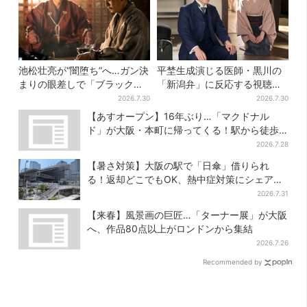
池松壮亮が“闇堕ち”へ…ガン決
平埜生成演じる医師・黒川の
まりの眼差しで「ブラック秀
「新潟弁」に反応する視聴者
吉がログイン」【豊臣兄弟】
続出「グッときた」
2026.7.30
2026.7.30
【あすオープン】16年ぶり…「マクドナル
ド」が大阪・本町に帰ってくる！駅から徒歩1
分＆23時まで
2026.7.28
【暑さ対策】大阪の駅で「日傘」借りられ
る！返却どこでもOK、熱中症対策にシェアサ
ービス拡大
2026.7.31
【来春】風景画の巨匠…「ターナー展」が大阪
へ、作品80点以上がロンドンから集結
2026.7.26
Recommended by