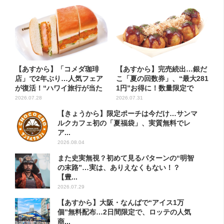
【あすから】「コメダ珈琲
【あすから】完売続出…銀だ
店」で2年ぶり…人気フェア
こ「夏の回数券」、“最大281
が復活！“ハワイ旅行が当た
1円”お得に！数量限定で
る”...
2026.07.28
2026.07.31
【きょうから】限定ポーチは今だけ…サンマ
ルクカフェ初の「夏福袋」、実質無料でレ
ア...
2026.08.04
また史実無視？初めて見るパターンの“明智
の末路”…実は、ありえなくもない！？
【豊...
2026.07.29
【あすから】大阪・なんばで“アイス1万
個”無料配布…2日間限定で、ロッテの人気
商...