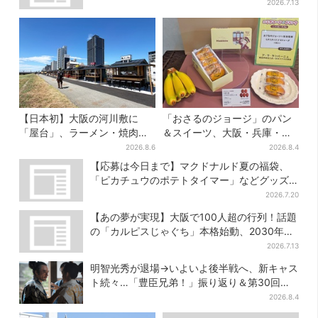
くはない」
2026.7.13
【日本初】大阪の河川敷に
「おさるのジョージ」のパン
「屋台」、ラーメン・焼肉・
＆スイーツ、大阪・兵庫・京
しゃぶしゃぶ・カフェまで…
都限定で【きょうから】発売
2026.8.6
2026.8.4
22店舗がオープン
スタート
【応募は今日まで】マクドナルド夏の福袋、
「ピカチュウのポテトタイマー」などグッズ3
品＆商品券付きで3900円
2026.7.20
【あの夢が実現】大阪で100人超の行列！話題
の「カルピスじゃぐち」本格始動、2030年ま
でに1000台へ
2026.7.13
明智光秀が退場→いよいよ後半戦へ、新キャス
ト続々…「豊臣兄弟！」振り返り＆第30回あ
らすじ
2026.8.4