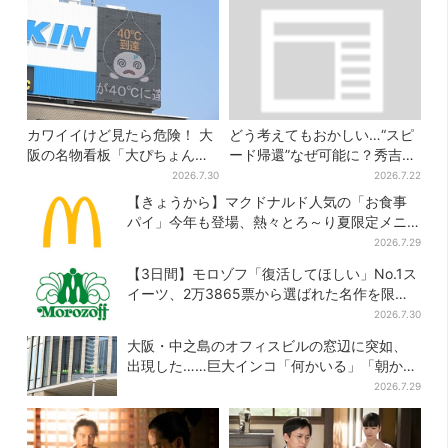
カワイイけど見たら危険！ 大
どう考えてもおかしい…“スピ
阪の名物看板「大ぴちょんく
ード帰還”なぜ可能に？秀吉が
ん」に異変、青→真っ黒に…
噂した、3人目の謀反人【豊臣
2026.7.30
2026.7.22
兄弟】
【きょうから】マクドナルド人気の「お食事
パイ」今年も登場、熱々とろ～り夏限定メニ
ュー
2026.7.29
【3日間】モロゾフ「復活してほしい」No.1ス
イーツ、2万3865票から選ばれた名作を限定
販売
2026.7.30
大阪・中之島のオフィスビルの窓辺に突如、
出現した……巨大インコ「何かいる」「朝から
ビビった」、その正体とは？
2026.7.29