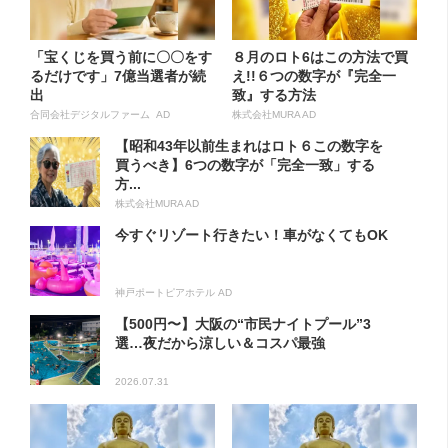
「宝くじを買う前に〇〇をす
８月のロト6はこの方法で買
るだけです」7億当選者が続
え!!６つの数字が『完全一
出
致』する方法
合同会社デジタルファーム AD
株式会社MURA AD
【昭和43年以前生まれはロト６この数字を
買うべき】6つの数字が「完全一致」する
方...
株式会社MURA AD
今すぐリゾート行きたい！車がなくてもOK
神戸ポートピアホテル AD
【500円〜】大阪の“市民ナイトプール”3
選…夜だから涼しい＆コスパ最強
2026.07.31