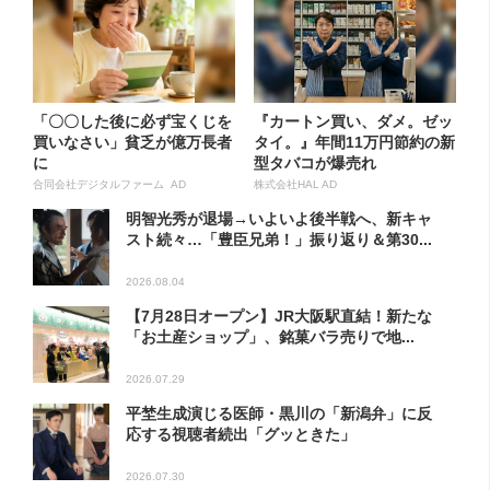
「〇〇した後に必ず宝くじを
『カートン買い、ダメ。ゼッ
買いなさい」貧乏が億万長者
タイ。』年間11万円節約の新
に
型タバコが爆売れ
合同会社デジタルファーム AD
株式会社HAL AD
明智光秀が退場→いよいよ後半戦へ、新キャ
スト続々…「豊臣兄弟！」振り返り＆第30...
2026.08.04
【7月28日オープン】JR大阪駅直結！新たな
「お土産ショップ」、銘菓バラ売りで地...
2026.07.29
平埜生成演じる医師・黒川の「新潟弁」に反
応する視聴者続出「グッときた」
2026.07.30