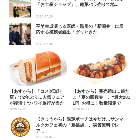
「お土産ショップ」、銘菓バラ売りで地...
2026.07.29
平埜生成演じる医師・黒川の「新潟弁」に反
応する視聴者続出「グッときた」
2026.07.30
【あすから】「コメダ珈琲
【あすから】完売続出…銀だ
店」で2年ぶり…人気フェア
こ「夏の回数券」、“最大281
が復活！“ハワイ旅行が当た
1円”お得に！数量限定で
る”...
2026.07.28
2026.07.31
【きょうから】限定ポーチは今だけ…サンマ
ルクカフェ初の「夏福袋」、実質無料でレ
ア...
2026.08.04