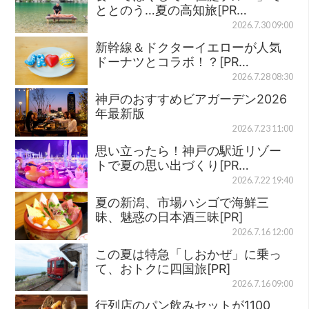
ととのう…夏の高知旅[PR…
2026.7.30 09:00
新幹線＆ドクターイエローが人気
ドーナツとコラボ！？[PR…
2026.7.28 08:30
神戸のおすすめビアガーデン2026
年最新版
2026.7.23 11:00
思い立ったら！神戸の駅近リゾー
トで夏の思い出づくり[PR…
2026.7.22 19:40
夏の新潟、市場ハシゴで海鮮三
昧、魅惑の日本酒三昧[PR]
2026.7.16 12:00
この夏は特急「しおかぜ」に乗っ
て、おトクに四国旅[PR]
2026.7.16 09:00
行列店のパン飲みセットが1100