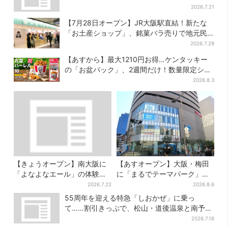
業
2026.7.21
【7月28日オープン】JR大阪駅直結！新たな
「お土産ショップ」、銘菓バラ売りで地元民
の“おやつ調達”にも
2026.7.29
【あすから】最大1210円お得…ケンタッキー
の「お盆パック」、2週間だけ！数量限定シー
ル付き
2026.8.3
【きょうオープン】南大阪に
【あすオープン】大阪・梅田
「よなよなエール」の体験型
に「まるでテーマパーク」な
ブルワリー、できたてビール
巨大スポーツ店、461ブラン
2026.7.22
2026.8.6
の試飲や醸造所見学も
ド集結！ 6フロアをまとめて
55周年を迎える特急「しおかぜ」に乗っ
紹介
て……割引きっぷで、松山・道後温泉と南予を
満喫【大阪から愛媛へおトク旅】
2026.7.16