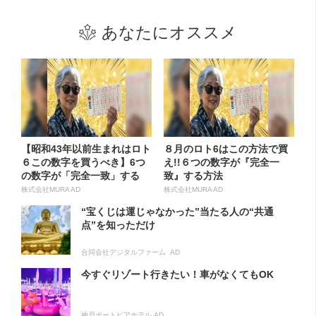
あなたにオススメ
【昭和43年以前生まれはロト
８月のロト6はこの方法で買
６この数字を買うべき】6つ
え!!６つの数字が『完全一
の数字が「完全一致」する
致』する方法
方...
株式会社MURA AD
株式会社MURA AD
“宝くじは運じゃなかった”当たる人の“共通
点”を知っただけ
合同会社デジタルファーム AD
今すぐリゾート行きたい！車がなくてもOK
神戸ポートピアホテル AD