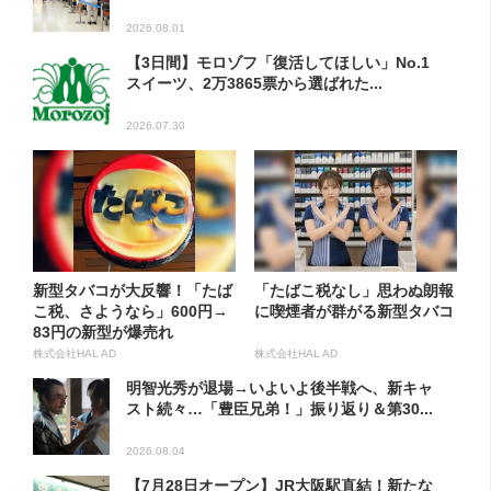
2026.08.01
【3日間】モロゾフ「復活してほしい」No.1
スイーツ、2万3865票から選ばれた...
2026.07.30
新型タバコが大反響！「たば
「たばこ税なし」思わぬ朗報
こ税、さようなら」600円→
に喫煙者が群がる新型タバコ
83円の新型が爆売れ
株式会社HAL AD
株式会社HAL AD
明智光秀が退場→いよいよ後半戦へ、新キャ
スト続々…「豊臣兄弟！」振り返り＆第30...
2026.08.04
【7月28日オープン】JR大阪駅直結！新たな