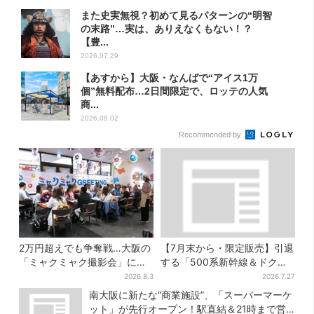
また史実無視？初めて見るパターンの“明智
の末路”…実は、ありえなくもない！？
【豊...
2026.07.29
【あすから】大阪・なんばで“アイス1万
個”無料配布…2日間限定で、ロッテの人気
商...
2026.08.02
Recommended by
2万円超えでも争奪戦…大阪の
【7月末から・限定販売】引退
「ミャクミャク撮影会」に全
する「500系新幹線＆ドクタ
国からファン集結、参加者に
ーイエロー」×人気ドーナツ店
2026.8.3
2026.7.27
聞いた「それでも会いたい理
がコラボ、手土産の切り札に
南大阪に新たな“商業施設”、「スーパーマーケ
由」
も
ット」が先行オープン！駅直結＆21時まで営