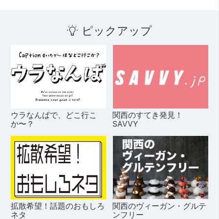
ピックアップ
ウラなんばで、どこ行こ
関西のすてき発見！
か〜？
SAVVY
拡散希望！話題のおもしろ
関西のヴィーガン・グルテ
ネタ
ンフリー