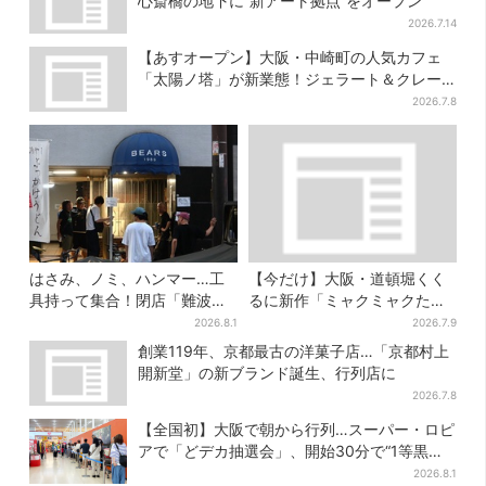
心斎橋の地下に“新アート拠点”をオープン
2026.7.14
【あすオープン】大阪・中崎町の人気カフェ
「太陽ノ塔」が新業態！ジェラート＆クレー
プ専門店が誕生
2026.7.8
はさみ、ノミ、ハンマー…工
【今だけ】大阪・道頓堀くく
具持って集合！閉店「難波ベ
るに新作「ミャクミャクたこ
アーズ」最終日400人超…最
焼」登場！関西の8店舗限定で
2026.8.1
2026.7.9
後は「もう帰ってください」
創業119年、京都最古の洋菓子店…「京都村上
開新堂」の新ブランド誕生、行列店に
2026.7.8
【全国初】大阪で朝から行列…スーパー・ロピ
アで「どデカ抽選会」、開始30分で“1等黒毛
和牛”の当選も
2026.8.1