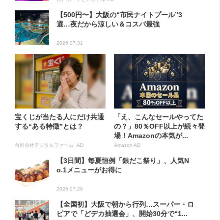
【500円〜】大阪の“市民ナイトプール”3
選…夜だから涼しい＆コスパ最強
2026.07.31
宝くじが当たる人にだけ共通
「え、こんなセールやってた
する“ある特徴”とは？
の？」80％OFF以上が続々登
場！Amazonの本気が...
合同会社デジタルファーム AD
Amazon AD
【3日間】毎夏恒例「銀だこ祭り」、人気N
o.1メニューがお得に
2026.07.29
【全国初】大阪で朝から行列…スーパー・ロ
ピアで「どデカ抽選会」、開始30分で“1...