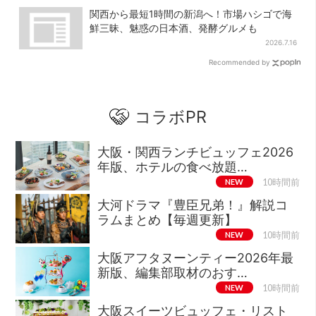
関西から最短1時間の新潟へ！市場ハシゴで海
鮮三昧、魅惑の日本酒、発酵グルメも
2026.7.16
Recommended by
コラボPR
大阪・関西ランチビュッフェ2026
年版、ホテルの食べ放題…
NEW
10時間前
大河ドラマ『豊臣兄弟！』解説コ
ラムまとめ【毎週更新】
NEW
10時間前
大阪アフタヌーンティー2026年最
新版、編集部取材のおす…
NEW
10時間前
大阪スイーツビュッフェ・リスト