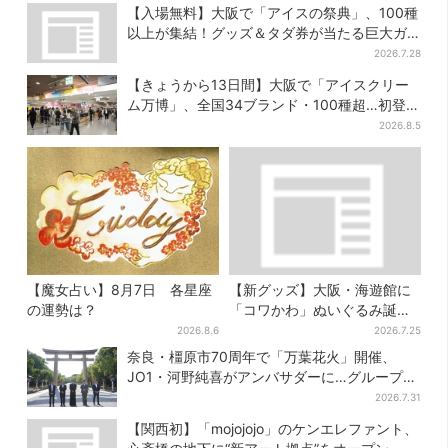
【入場無料】大阪で「アイスの祭典」、100種
以上が集結！グッズ＆タダ券が当たる巨大ガ
チャも
2026.7.28
【きょうから13日間】大阪で「アイスクリー
ム万博」、全国34ブランド・100種超…初登場
の「チョコソフト」に行列
2026.8.5
【魔女占い】8月7日 各星座
【新グッズ】大阪・海遊館に
の運勢は？
「コワかわ」ぬいぐるみ誕
生…オスとメスどこが違う？
2026.8.6
2026.7.25
飼育員監修でリアルに再現
奈良・橿原市70周年で「万葉花火」開催、
JO1・河野純喜がアンバサダーに…グループ楽
曲ともシンクロ
2026.7.31
【関西初】「mojojojo」のケンエレファント、