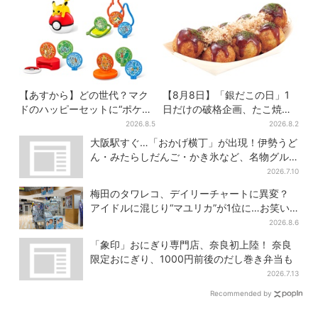
【あすから】どの世代？マク
【8月8日】「銀だこの日」1
ドのハッピーセットに“ポケモ
日だけの破格企画、たこ焼き1
ンおもちゃ”、歴代30匹に「懐
舟が88円に…先着88名限り
2026.8.5
2026.8.2
かしい」と喜びの声
大阪駅すぐ…「おかげ横丁」が出現！伊勢うど
ん・みたらしだんご・かき氷など、名物グル
メが集結
2026.7.10
梅田のタワレコ、デイリーチャートに異変？
アイドルに混じり“マユリカ”が1位に…お笑い
が強すぎる理由とは
2026.8.6
「象印」おにぎり専門店、奈良初上陸！ 奈良
限定おにぎり、1000円前後のだし巻き弁当も
2026.7.13
Recommended by