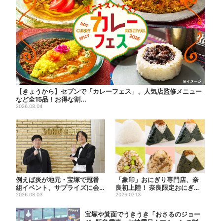
【きょうから】セブンで「カレーフェス」、人気店監修メニュー
など全15品！お得な割...
2026.08.04
例えば炎が地元・宝塚で冠番
「象印」おにぎり専門店、奈
組イベント、サプライズに会
良初上陸！ 奈良限定おにぎ
場騒然「まさか本人が出てく
2026.08.03
り、1000円前後のだし巻き...
2026.07.13
る...
宝塚や箕面でうきうき「おさるのジョー