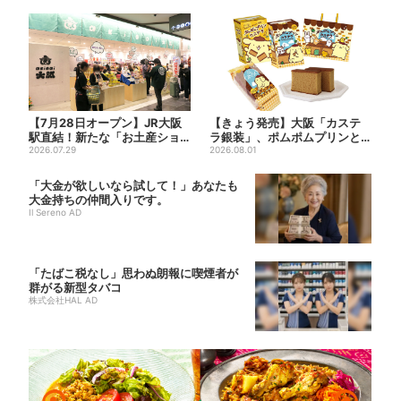
【7月28日オープン】JR大阪
【きょう発売】大阪「カステ
駅直結！新たな「お土産ショ
ラ銀装」、ポムポムプリンと
ップ」、銘菓バラ売りで地...
2026.07.29
初コラボ 紙袋まで限定デザ
2026.08.01
イ...
「大金が欲しいなら試して！」あなたも
大金持ちの仲間入りです。
Il Sereno AD
「たばこ税なし」思わぬ朗報に喫煙者が
群がる新型タバコ
株式会社HAL AD