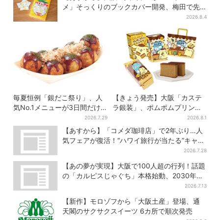
メ」そっくりのブックカバー開発、梅田で先
行販売
2026.8.4
毎夏恒例「銀だこ祭り」、人
【きょう発売】大阪「カステ
気No.1メニューが3日間だけ
ラ銀装」、ポムポムプリンと
お得に
初コラボ 紙袋まで限定デザ
2026.7.29
2026.8.1
インに
【あすから】「コメダ珈琲店」で2年ぶり…人
気フェアが復活！“ハワイ旅行が当たる”キャン
ペーンも
2026.7.28
【あの夢が実現】大阪で100人超の行列！話題
の「カルピスじゃぐち」本格始動、2030年ま
でに1000台へ
2026.7.13
【新作】モロゾフから「大阪土産」登場、通
天閣のサクサクスイーツ 6カ所で順次発売