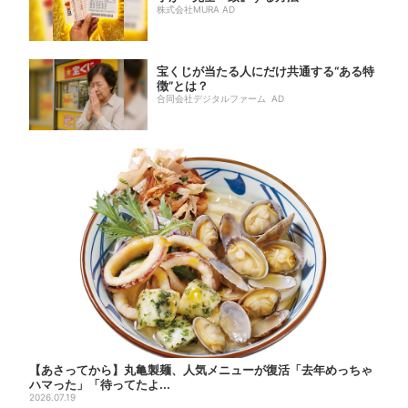
株式会社MURA AD
宝くじが当たる人にだけ共通する“ある特
徴”とは？
合同会社デジタルファーム AD
【あさってから】丸亀製麺、人気メニューが復活「去年めっちゃ
ハマった」「待ってたよ...
2026.07.19