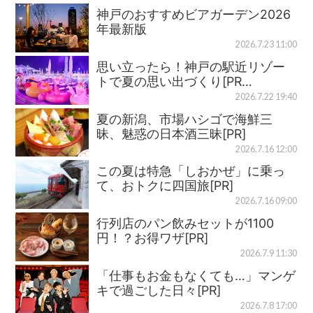
神戸のおすすめビアガーデン2026
年最新版
2026.7.23 11:00
思い立ったら！神戸の駅近リゾー
トで夏の思い出づくり[PR…
2026.7.22 19:40
夏の新潟、市場ハシゴで海鮮三
昧、魅惑の日本酒三昧[PR]
2026.7.16 12:00
この夏は特急「しおかぜ」に乗っ
て、おトクに四国旅[PR]
2026.7.16 09:00
行列店のパン飲みセットが1100
円！？お得ワザ[PR]
2026.7.9 11:30
「仕事もお金もなくても…」マンゲ
キで過ごした日々[PR]
2026.7.8 17:00