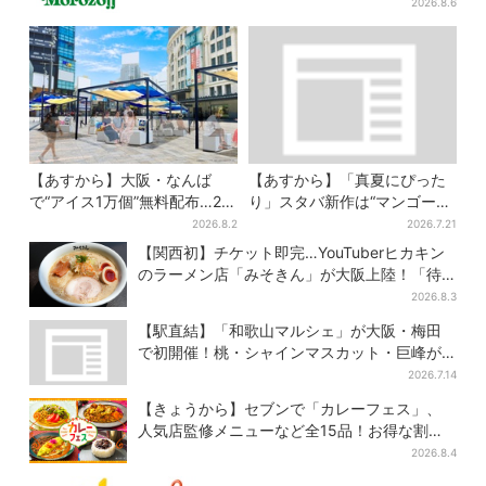
2026.8.6
【あすから】大阪・なんば
【あすから】「真夏にぴった
で“アイス1万個”無料配布…2日
り」スタバ新作は“マンゴー×
間限定で、ロッテの人気商品
オレンジ”、果肉ごろっと…さ
2026.8.2
2026.7.21
もらえる
っぱり3種が登場
【関西初】チケット即完…YouTuberヒカキン
のラーメン店「みそきん」が大阪上陸！「待
ってました」と話題
2026.8.3
【駅直結】「和歌山マルシェ」が大阪・梅田
で初開催！桃・シャインマスカット・巨峰が
ずらり
2026.7.14
【きょうから】セブンで「カレーフェス」、
人気店監修メニューなど全15品！お得な割引
キャンペーンは2週間だけ
2026.8.4