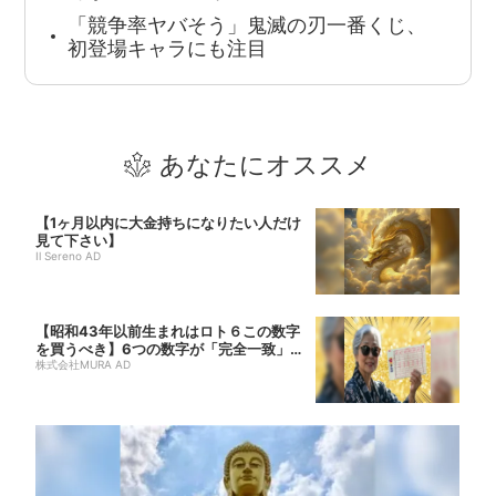
「競争率ヤバそう」鬼滅の刃一番くじ、
初登場キャラにも注目
あなたにオススメ
【1ヶ月以内に大金持ちになりたい人だけ
見て下さい】
Il Sereno AD
【昭和43年以前生まれはロト６この数字
を買うべき】6つの数字が「完全一致」す
る方...
株式会社MURA AD