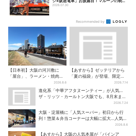
ジ×阪急電車」お披露目！マルーンの制服
で神戸...
2026.07.30
Recommended by
【日本初】大阪の河川敷に
【あすから】ゼッテリアから
「屋台」、ラーメン・焼肉・
「夏の福袋」が登場、限定グ
しゃぶしゃぶ・カフェまで…
ッズ＆お得な3500円クーポン
2026.8.6
2026.7.14
22店舗がオープン
付き
進化系「中華アフタヌーンティー」が人気…
ザ・リッツ・カールトン大阪でも、8月末まで
開催
2026.7.24
大阪・淀屋橋に「人気スーパー」初日から行
列！惣菜＆弁当コーナーは大幅に拡大…人気商
品は？
2026.8.6
【あすから】大阪の人気本屋が「パインア