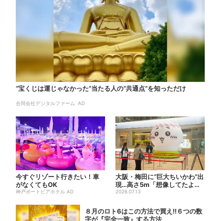
“宝くじは運じゃなかった”当たる人の“共通点”を知っただけ
合同会社デジタルファーム AD
今すぐリゾート行きたい！車
大阪・梅田に“巨大ちいかわ”出
がなくてもOK
現…高さ5m「想像してたより
神戸ポートピアホテル AD
結構デカい」「ちいさ…...
2026.07.13
８月のロト6はこの方法で買え!!６つの数
字が『完全一致』する方法