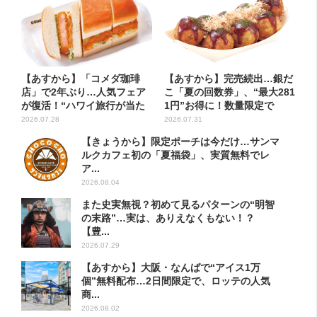
【あすから】「コメダ珈琲
【あすから】完売続出…銀だ
店」で2年ぶり…人気フェア
こ「夏の回数券」、“最大281
が復活！“ハワイ旅行が当た
1円”お得に！数量限定で
る”...
2026.07.28
2026.07.31
【きょうから】限定ポーチは今だけ…サンマ
ルクカフェ初の「夏福袋」、実質無料でレ
ア...
2026.08.04
また史実無視？初めて見るパターンの“明智
の末路”…実は、ありえなくもない！？
【豊...
2026.07.29
【あすから】大阪・なんばで“アイス1万
個”無料配布…2日間限定で、ロッテの人気
商...
2026.08.02