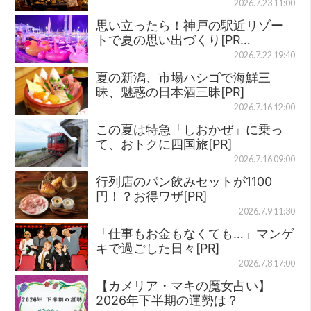
2026.7.23 11:00
思い立ったら！神戸の駅近リゾー
トで夏の思い出づくり[PR…
2026.7.22 19:40
夏の新潟、市場ハシゴで海鮮三
昧、魅惑の日本酒三昧[PR]
2026.7.16 12:00
この夏は特急「しおかぜ」に乗っ
て、おトクに四国旅[PR]
2026.7.16 09:00
行列店のパン飲みセットが1100
円！？お得ワザ[PR]
2026.7.9 11:30
「仕事もお金もなくても…」マンゲ
キで過ごした日々[PR]
2026.7.8 17:00
【カメリア・マキの魔女占い】
2026年下半期の運勢は？