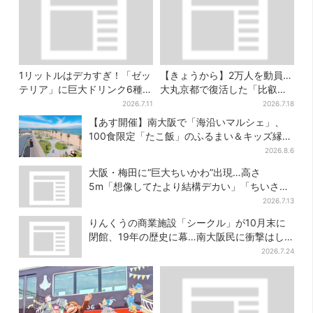
1リットルはデカすぎ！「ゼッ
【きょうから】2万人を動員…
テリア」に巨大ドリンク6種が
大丸京都で復活した「比叡山
登場、セット変更で350円お
お化け屋敷」、コース延長
2026.7.11
2026.7.18
得に
で“怖さ”パワーアップ
【あす開催】南大阪で「海沿いマルシェ」、
100食限定「たこ飯」のふるまい＆キッズ縁日
も
2026.8.6
大阪・梅田に“巨大ちいかわ”出現…高さ
5m「想像してたより結構デカい」「ちいさ…
くはない」
2026.7.13
りんくうの商業施設「シークル」が10月末に
閉館、19年の歴史に幕…南大阪民に衝撃はし
る
2026.7.24