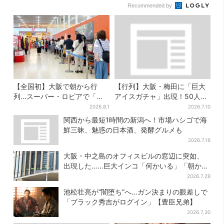
Recommended by
【全国初】大阪で朝から行
【行列】大阪・梅田に「巨大
列…スーパー・ロピアで「ど
アイスガチャ」出現！50人以
デカ抽選会」、開始30分で“1
上が列…初日は即終了、残る
2026.8.1
2026.7.10
等黒毛和牛”の当選も
開催日は？
関西から最短1時間の新潟へ！市場ハシゴで海
鮮三昧、魅惑の日本酒、発酵グルメも
2026.7.16
大阪・中之島のオフィスビルの窓辺に突如、
出現した……巨大インコ「何かいる」「朝から
ビビった」、その正体とは？
2026.7.29
池松壮亮が“闇堕ち”へ…ガン決まりの眼差しで
「ブラック秀吉がログイン」【豊臣兄弟】
2026.7.30