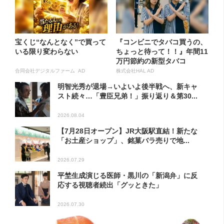
宝くじ“なんとなく”で買って
『コンビニでタバコ買うの、
いる限り変わらない
ちょっと待って！！』年間11
万円節約の新型タバコ
合同会社デジタルファーム AD
株式会社HAL AD
明智光秀が退場→いよいよ後半戦へ、新キャ
スト続々…「豊臣兄弟！」振り返り＆第30...
2026.08.04
【7月28日オープン】JR大阪駅直結！新たな
「お土産ショップ」、銘菓バラ売りで地...
2026.07.29
平埜生成演じる医師・黒川の「新潟弁」に反
応する視聴者続出「グッときた」
2026.07.30