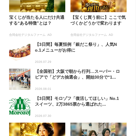
宝くじが当たる人にだけ共通
【宝くじ買う前に】ここで気
する“ある特徴”とは？
づくかどうかで変わります
合同会社デジタルファーム AD
合同会社デジタルファーム AD
【3日間】毎夏恒例「銀だこ祭り」、人気N
o.1メニューがお得に
2026.07.29
【全国初】大阪で朝から行列…スーパー・ロ
ピアで「どデカ抽選会」、開始30分で“1...
2026.08.01
【3日間】モロゾフ「復活してほしい」No.1
スイーツ、2万3865票から選ばれた...
2026.07.30