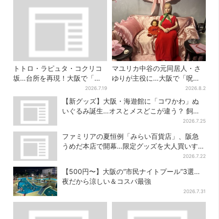
トトロ・ラピュタ・コクリコ
マユリカ中谷の元同居人・さ
坂…台所を再現！大阪で「ジ
ゆりが主役に…大阪で「呪物
ブリ」の世界に浸れる 「食」
展」開催、コンセプトは“呪物
2026.7.19
2026.8.2
の展示とは？
たちのお茶会”
【新グッズ】大阪・海遊館に「コワかわ」ぬ
いぐるみ誕生…オスとメスどこが違う？ 飼育
員監修でリアルに再現
2026.7.25
ファミリアの夏恒例「みらい百貨店」、阪急
うめだ本店で開幕…限定グッズを大人買いする
人続出
2026.7.22
【500円〜】大阪の“市民ナイトプール”3選…
夜だから涼しい＆コスパ最強
2026.7.31