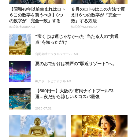
【昭和43年以前生まれはロト
８月のロト6はこの方法で買
６この数字を買うべき】6つ
え!!６つの数字が『完全一
の数字が「完全一致」する
致』する方法
方...
株式会社MURA AD
株式会社MURA AD
“宝くじは運じゃなかった”当たる人の“共通
点”を知っただけ
合同会社デジタルファーム AD
夏のおでかけは神戸の”駅近リゾート”へ。
神戸ポートピアホテル AD
【500円〜】大阪の“市民ナイトプール”3
選…夜だから涼しい＆コスパ最強
2026.07.31