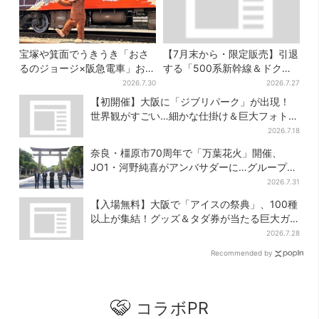
宝塚や箕面でうきうき「おさ
【7月末から・限定販売】引退
るのジョージ×阪急電車」お披
する「500系新幹線＆ドクタ
露目！マルーンの制服で神
ーイエロー」×人気ドーナツ店
2026.7.30
2026.7.27
戸・宝塚・京都各線に添乗
がコラボ、手土産の切り札に
【初開催】大阪に「ジブリパーク」が出現！
も
世界観がすごい…細かな仕掛け＆巨大フォトス
ポットに注目
2026.7.18
奈良・橿原市70周年で「万葉花火」開催、
JO1・河野純喜がアンバサダーに…グループ楽
曲ともシンクロ
2026.7.31
【入場無料】大阪で「アイスの祭典」、100種
以上が集結！グッズ＆タダ券が当たる巨大ガ
チャも
2026.7.28
Recommended by
コラボPR