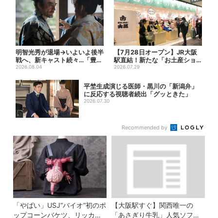
明智光秀が退場→いよいよ後半
【7月28日オープン】JR大阪
戦へ、新キャスト続々…「豊臣
駅直結！新たな「お土産ショ
兄弟！」振り返り＆第30...
2026.08.04
ップ」、銘菓バラ売りで地...
2026.07.29
平埜生成演じる医師・黒川の「新潟弁」
に反応する視聴者続出「グッときた」
2026.07.30
Recommended by
「やばい」USJ“バイオ”初のポ
【大阪駅すぐ】関西唯一の
ップコーンバケツ、リッカー
「あさぎり牛乳」人気ソフト