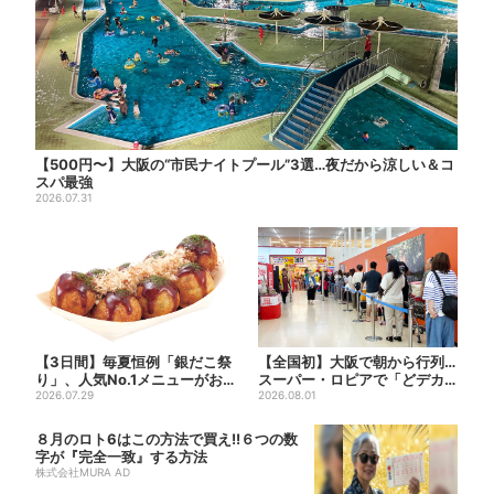
【500円〜】大阪の“市民ナイトプール”3選…夜だから涼しい＆コ
スパ最強
2026.07.31
【3日間】毎夏恒例「銀だこ祭
【全国初】大阪で朝から行列…
り」、人気No.1メニューがお
スーパー・ロピアで「どデカ
得に
2026.07.29
抽選会」、開始30分で“1...
2026.08.01
８月のロト6はこの方法で買え!!６つの数
字が『完全一致』する方法
株式会社MURA AD