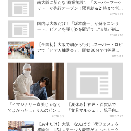
選
ュタイムも！2日間だけ
南大阪に新たな“商業施設”、「スーパーマーケ
ット」が先行オープン！駅直結＆21時まで営
業
2026.7.21
国内は大阪だけ！「坂本龍一」が蘇るコンサ
ート、ピアノを弾く姿を間近で…“涙腺が崩
壊”と絶賛の声
2026.7.10
【全国初】大阪で朝から行列…スーパー・ロピ
アで「どデカ抽選会」、開始30分で“1等黒毛
和牛”の当選も
2026.8.1
「イマジナリー直美じゃなく
【夏休み】神戸・百貨店で
てよかった…」りんのピンチ
「文具マルシェ」、親子向け
に駆けつける直美、ベストな
工作は自由研究にも！入場無
2026.8.5
2026.7.27
タイミングに視聴者歓喜
料で
【あすだけ】大阪・なんばで「街フェス」を
初開催、USJステージ＆豪華ゲストのトークシ