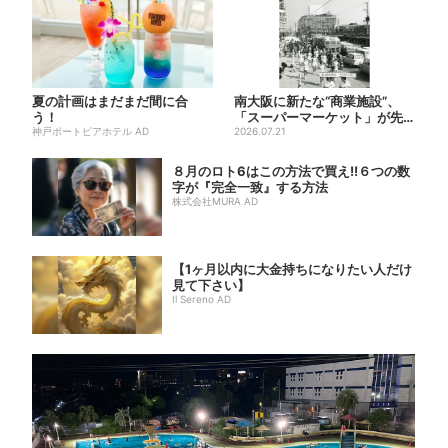
夏の計画はまだまだ間に合
南大阪に新たな“商業施設”、
う！
「スーパーマーケット」が先
神戸ポートピアホテル AD
行オープン！駅直結＆21時...
2026.07.21
８月のロト6はこの方法で買え!!６つの数
字が『完全一致』する方法
株式会社MURA AD
【1ヶ月以内に大金持ちになりたい人だけ
見て下さい】
Il Sereno AD