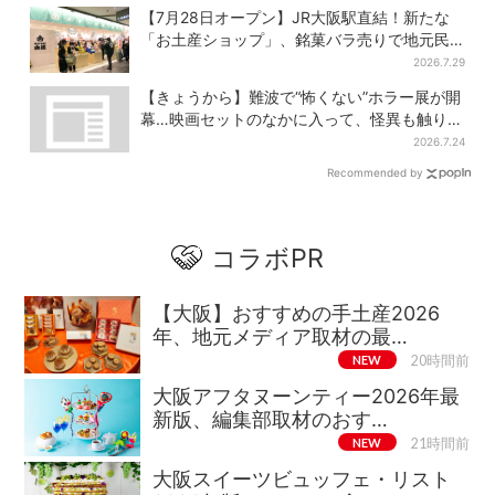
【7月28日オープン】JR大阪駅直結！新たな
「お土産ショップ」、銘菓バラ売りで地元民
の“おやつ調達”にも
2026.7.29
【きょうから】難波で“怖くない”ホラー展が開
幕…映画セットのなかに入って、怪異も触り放
題！？
2026.7.24
Recommended by
コラボPR
【大阪】おすすめの手土産2026
年、地元メディア取材の最…
NEW
20時間前
大阪アフタヌーンティー2026年最
新版、編集部取材のおす…
NEW
21時間前
大阪スイーツビュッフェ・リスト