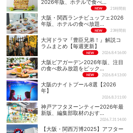
2026年版、ホテルで食べ…
NEW
21時間前
大阪・関西ランチビュッフェ2026
年版、ホテルの食べ放題…
NEW
23時間前
大河ドラマ『豊臣兄弟！』解説コ
ラムまとめ【毎週更新】
NEW
2026.8.4 16:00
大阪ビアガーデン2026年版、注目
の食べ飲み放題をピック…
NEW
2026.8.4 13:00
大阪のナイトプール8選【2026
年】
2026.8.3 11:00
神戸アフタヌーンティー2026年最
新版、編集部取材のおす…
2026.7.31 14:00
【大阪・関西万博2025】アフター