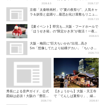
が背中に張りつく衝撃デザイ
クリームが進化…ここだけの
2026.8.5
2026.7.27
ンに騒然…フレーバーにも反
新メニューも仲間入り
京都「太秦映画村」で“夏の夜祭り”、人気キャ
応
ラ＆妖怪と盆踊り…最恐お化け屋敷もリニュー
アル
2026.7.23
【夏イベント】即完も…大阪・フードホールで
「ほうせき箱」の“限定かき氷”が復活！一夜限
りの盆踊りも
2026.8.5
大阪・梅田に“巨大ちいかわ”出現…高さ
5m「想像してたより結構デカい」「ちいさ…
くはない」
2026.7.13
秀長による音声ガイド、公式
【きょうから】大阪・天王寺
図録は必須！大阪の『豊臣兄
で「てんしば夏祭り」、縁日
弟』展を、より楽しむ方法４
や盆踊り…涼しいスプラッシ
2026.7.10
2026.8.1