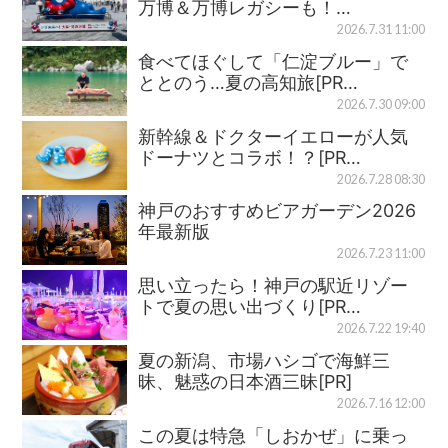
万博＆万博レガシーも！…
2026.7.31 11:00
食べてほぐして「仁淀ブルー」で
ととのう…夏の高知旅[PR…
2026.7.30 09:00
新幹線＆ドクターイエローが人気
ドーナツとコラボ！？[PR…
2026.7.28 08:30
神戸のおすすめビアガーデン2026
年最新版
2026.7.23 11:00
思い立ったら！神戸の駅近リゾー
トで夏の思い出づくり[PR…
2026.7.22 19:40
夏の新潟、市場ハシゴで海鮮三
昧、魅惑の日本酒三昧[PR]
2026.7.16 12:00
この夏は特急「しおかぜ」に乗っ