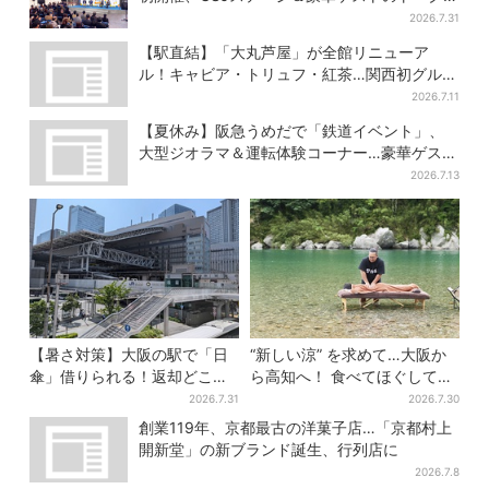
ョーも！参加無料で
2026.7.31
【駅直結】「大丸芦屋」が全館リニューア
ル！キャビア・トリュフ・紅茶…関西初グルメ
＆焼き菓子も
2026.7.11
【夏休み】阪急うめだで「鉄道イベント」、
大型ジオラマ＆運転体験コーナー…豪華ゲスト
も4人登場
2026.7.13
【暑さ対策】大阪の駅で「日
“新しい涼” を求めて…大阪か
傘」借りられる！返却どこで
ら高知へ！ 食べてほぐして
もOK、熱中症対策にシェアサ
「仁淀ブルー」でととのう体
2026.7.31
2026.7.30
ービス拡大
験旅【2026夏最新版】
創業119年、京都最古の洋菓子店…「京都村上
開新堂」の新ブランド誕生、行列店に
2026.7.8