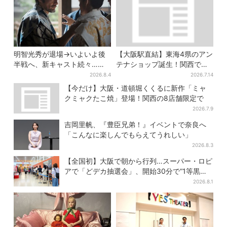
明智光秀が退場→いよいよ後
【大阪駅直結】東海4県のアン
半戦へ、新キャスト続々…
テナショップ誕生！関西では
「豊臣兄弟！」振り返り＆第
ここでしか買えない限定グル
2026.8.4
2026.7.14
30回あらすじ
メも
【今だけ】大阪・道頓堀くくるに新作「ミャ
クミャクたこ焼」登場！関西の8店舗限定で
2026.7.9
吉岡里帆、『豊臣兄弟！』イベントで奈良へ
「こんなに楽しんでもらえてうれしい」
2026.8.3
【全国初】大阪で朝から行列…スーパー・ロピ
アで「どデカ抽選会」、開始30分で“1等黒毛
和牛”の当選も
2026.8.1