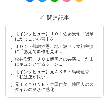
関連記事
【インタビュー】ＪＯ１佐藤景瑚「後輩
にかっこいい背中を」
ＪＯ１・鶴房汐恩、地上波ドラマ初主演
に「あえて原作を見ず…
松井愛莉、ＪＯ１鶴房との共演に「たま
にキュンとするシーン…
【インタビュー】元ＡＫＢ・島崎遥香
「私は運が良い」
元ＩＺ＊ＯＮＥ・本田仁美、韓国人のス
タイルの良さに感化