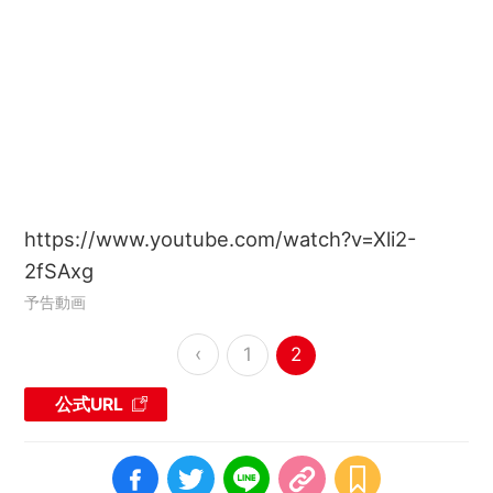
https://www.youtube.com/watch?v=Xli2-
2fSAxg
予告動画
‹
1
2
公式URL