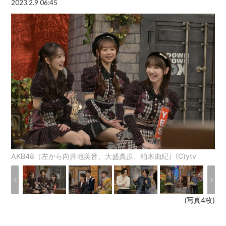
2023.2.9 06:45
AKB48（左から向井地美音、大盛真歩、柏木由紀）(C)ytv
(写真4枚)