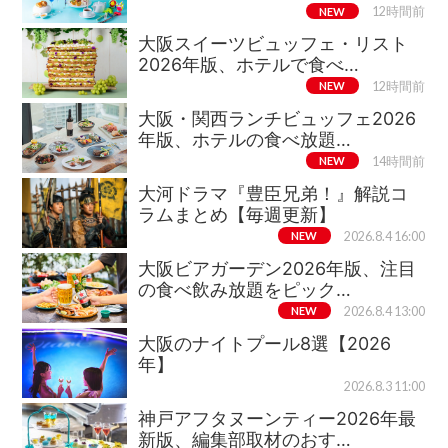
NEW
12時間前
大阪スイーツビュッフェ・リスト
2026年版、ホテルで食べ…
NEW
12時間前
大阪・関西ランチビュッフェ2026
年版、ホテルの食べ放題…
NEW
14時間前
大河ドラマ『豊臣兄弟！』解説コ
ラムまとめ【毎週更新】
NEW
2026.8.4 16:00
大阪ビアガーデン2026年版、注目
の食べ飲み放題をピック…
NEW
2026.8.4 13:00
大阪のナイトプール8選【2026
年】
2026.8.3 11:00
神戸アフタヌーンティー2026年最
新版、編集部取材のおす…