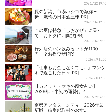
2026.7.22 19:40
夏の新潟、市場ハシゴで海鮮三
昧、魅惑の日本酒三昧[PR]
2026.7.16 12:00
この夏は特急「しおかぜ」に乗っ
て、おトクに四国旅[PR]
2026.7.16 09:00
行列店のパン飲みセットが1100
円！？お得ワザ[PR]
2026.7.9 11:30
「仕事もお金もなくても…」マンゲ
キで過ごした日々[PR]
2026.7.8 17:00
【カメリア・マキの魔女占い】
2026年下半期の運勢は？
2026.6.29 06:00
京都アフタヌーンティー2026年最
新版、編集部取材のおす…