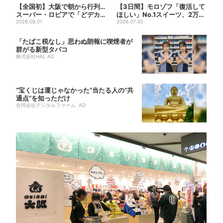
【全国初】大阪で朝から行列…
【3日間】モロゾフ「復活して
スーパー・ロピアで「どデカ
ほしい」No.1スイーツ、2万3
抽選会」、開始30分で“1...
2026.08.01
865票から選ばれた...
2026.07.30
「たばこ税なし」思わぬ朗報に喫煙者が
群がる新型タバコ
株式会社HAL AD
“宝くじは運じゃなかった”当たる人の“共
通点”を知っただけ
合同会社デジタルファーム AD