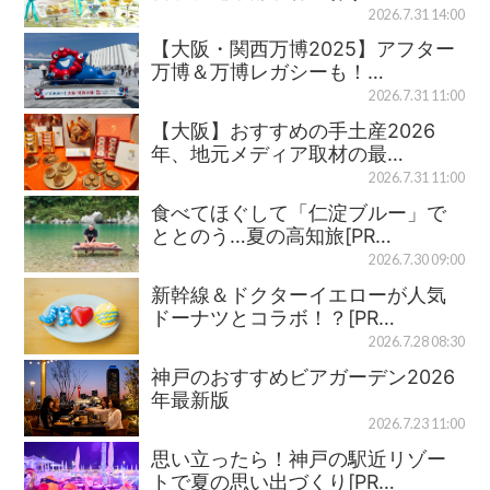
2026.7.31 14:00
【大阪・関西万博2025】アフター
万博＆万博レガシーも！…
2026.7.31 11:00
【大阪】おすすめの手土産2026
年、地元メディア取材の最…
2026.7.31 11:00
食べてほぐして「仁淀ブルー」で
ととのう…夏の高知旅[PR…
2026.7.30 09:00
新幹線＆ドクターイエローが人気
ドーナツとコラボ！？[PR…
2026.7.28 08:30
神戸のおすすめビアガーデン2026
年最新版
2026.7.23 11:00
思い立ったら！神戸の駅近リゾー
トで夏の思い出づくり[PR…