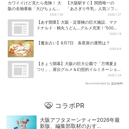
カワイイけど見たら危険！ 大
【大阪駅すぐ】関西唯一の
阪の名物看板「大ぴちょんく
「あさぎり牛乳」人気ソフト
ん」に異変、青→真っ黒に…
クリームが進化…ここだけの
2026.7.30
2026.7.27
新メニューも仲間入り
【あす開業】大阪・淀屋橋の巨大施設、マク
ドナルド・鶴丸うどん…グルメ充実！“500円
前後ランチ”も叶う
2026.7.8
【魔女占い】8月7日 各星座の運勢は？
2026.8.6
【きょう開幕】大阪の巨大公園で「万博夏ま
つり」、屋台グルメ＆幻想的イルミネーショ
ン…計27日間開催
2026.7.24
Recommended by
コラボPR
大阪アフタヌーンティー2026年最
新版、編集部取材のおす…