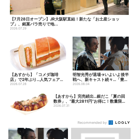
【7月28日オープン】JR大阪駅直結！新たな「お土産ショッ
プ」、銘菓バラ売りで地...
2026.07.29
【あすから】「コメダ珈琲
明智光秀が退場→いよいよ後半
店」で2年ぶり…人気フェアが
戦へ、新キャスト続々…「豊臣
復活！“ハワイ旅行が当たる”...
2026.07.28
兄弟！」振り返り＆第30...
2026.08.04
【あすから】完売続出…銀だこ「夏の回
数券」、“最大2811円”お得に！数量限定
で
2026.07.31
Recommended by