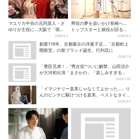
マユリカ中谷の元同居人・さ
男役の夢を追いかけ長崎へ…
ゆりが主役に…大阪で「呪物
トップスターと娘役が語る
展」開催、コンセプトは“呪物
「ハウステンボス歌劇団」と
2026.8.2
2026.8.2
たちのお茶会”
は？大阪で初公演開催
創業119年、京都最古の洋菓子店…「京都村上
開新堂」の新ブランド誕生、行列店に
2026.7.8
「豊臣兄弟！」“秀次役”ついに解禁、山田涼介
が大河初出演「まさかの」「楽しみすぎる」
2026.7.20
「イマジナリー直美じゃなくてよかった…」り
んのピンチに駆けつける直美、ベストなタイ
ミングに視聴者歓喜
2026.8.5