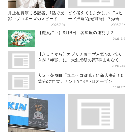
井上祐貴演じる記者、1話で投
どう考えてもおかしい…“スピ
獄→プロポーズのスピード感
ード帰還”なぜ可能に？秀吉が
に視聴者驚き「横沢さんだけ
噂した、3人目の謀反人【豊臣
2026.7.29
2026.7.22
怒涛すぎる」
兄弟】
【魔女占い】8月6日 各星座の運勢は？
2026.8.5
【きょうから】カプリチョーザ人気No.1パス
タが「半額」に！大創業祭の第2弾まもなくス
タート
2026.7.16
大阪・茶屋町「ユニクロ跡地」に新店決定！6
階分の“巨大テナント”に8月7日オープン
2026.7.7