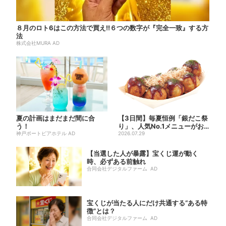
８月のロト6はこの方法で買え!!６つの数字が『完全一致』する方
法
株式会社MURA AD
夏の計画はまだまだ間に合
【3日間】毎夏恒例「銀だこ祭
う！
り」、人気No.1メニューがお
神戸ポートピアホテル AD
得に
2026.07.29
【当選した人が暴露】宝くじ運が動く
時、必ずある前触れ
合同会社デジタルファーム AD
宝くじが当たる人にだけ共通する“ある特
徴”とは？
合同会社デジタルファーム AD