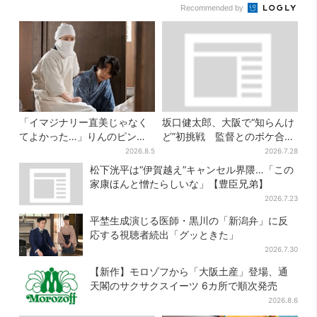
Recommended by
「イマジナリー直美じゃなく
坂口健太郎、大阪で“知らんけ
てよかった…」りんのピンチ
ど”初挑戦 監督とのボケ合戦
に駆けつける直美、ベストな
に会場ほっこり
2026.8.5
2026.7.28
タイミングに視聴者歓喜
松下洸平は“伊賀越え”キャンセル界隈…「この
家康ほんと憎たらしいな」【豊臣兄弟】
2026.7.23
平埜生成演じる医師・黒川の「新潟弁」に反
応する視聴者続出「グッときた」
2026.7.30
【新作】モロゾフから「大阪土産」登場、通
天閣のサクサクスイーツ 6カ所で順次発売
2026.8.6