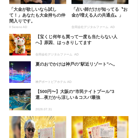
「大金が欲しいなら試し
「占い師だけが知ってる〝お
て！」あなたも大金持ちの仲
金が増える人の共通点〟」
間入りです。
Il Sereno AD
合同会社デジタルファーム AD
【宝くじ何年も買って一度も当たらない人
へ】原因、はっきりしてます
合同会社デジタルファーム AD
夏のおでかけは神戸の”駅近リゾート”へ。
神戸ポートピアホテル AD
【500円〜】大阪の“市民ナイトプール”3
選…夜だから涼しい＆コスパ最強
2026.07.31