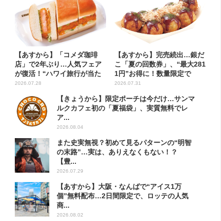
【あすから】「コメダ珈琲
【あすから】完売続出…銀だ
店」で2年ぶり…人気フェア
こ「夏の回数券」、“最大281
が復活！“ハワイ旅行が当た
1円”お得に！数量限定で
る”...
2026.07.28
2026.07.31
【きょうから】限定ポーチは今だけ…サンマ
ルクカフェ初の「夏福袋」、実質無料でレ
ア...
2026.08.04
また史実無視？初めて見るパターンの“明智
の末路”…実は、ありえなくもない！？
【豊...
2026.07.29
【あすから】大阪・なんばで“アイス1万
個”無料配布…2日間限定で、ロッテの人気
商...
2026.08.02