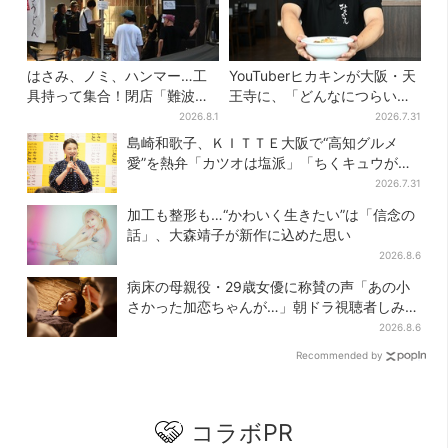
はさみ、ノミ、ハンマー…工
YouTuberヒカキンが大阪・天
具持って集合！閉店「難波ベ
王寺に、「どんなにつらい時
アーズ」最終日400人超…最
でも…」ラーメン愛＆兄セイ
2026.8.1
2026.7.31
後は「もう帰ってください」
キンとの思い出を語る
島崎和歌子、ＫＩＴＴＥ大阪で“高知グルメ
愛”を熱弁「カツオは塩派」「ちくキュウがお
つまみ」
2026.7.31
加工も整形も…“かわいく生きたい”は「信念の
話」、大森靖子が新作に込めた思い
2026.8.6
病床の母親役・29歳女優に称賛の声「あの小
さかった加恋ちゃんが…」朝ドラ視聴者しみじ
み
2026.8.6
Recommended by
コラボPR