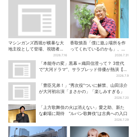
マシンガンズ西堀が横暴な大
香取慎吾「僕に遊ぶ場所を作
地主役として登場、視聴者驚
ってくれているのかも」、異
き「似てる人かと思った
色バラエティ『しんごの芽』
2026.7.16
2026.7.31
ら…」
で感じた読売テレビの“パンク
「本能寺の変」黒幕＝織田信澄って？ 3世代
精神”
で“大河ドラマ”、サラブレッド俳優が熱演【豊
臣兄弟】
2026.7.9
「豊臣兄弟！」“秀次役”ついに解禁、山田涼介
が大河初出演「まさかの」「楽しみすぎる」
2026.7.20
「上方歌舞伎の火は消えない」愛之助、新た
な劇場に期待 “ルパン歌舞伎”は古典への入口
2026.7.29