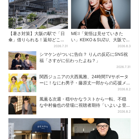
【暑さ対策】大阪の駅で「日
ME:I「覚悟は見せていきた
傘」借りられる！返却どこで
い」KEIKO＆SUZU、大阪で語
もOK、熱中症対策にシェアサ
る…“日プ女子”からの3年間
2026.7.31
2026.8.3
ービス拡大
と、7人で目指す夢
シマケンがついに告白？ りんの反応にSNS祝
福「さすがに伝わったよね？」
2026.7.31
関西ジュニアの大西風雅、24時間TVサポータ
ーに！なにわ男子・藤原丈一郎からの応援メ
ッセージを告白
2026.8.2
風薫る次週・穏やかなラストから一転、不穏
な中村倫也の登場に視聴者期待「いよいよ登
場だ」
2026.8.2