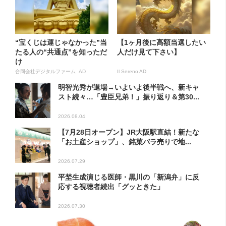
“宝くじは運じゃなかった”当
【1ヶ月後に高額当選したい
たる人の“共通点”を知っただ
人だけ見て下さい】
け
合同会社デジタルファーム AD
Il Sereno AD
明智光秀が退場→いよいよ後半戦へ、新キャ
スト続々…「豊臣兄弟！」振り返り＆第30...
2026.08.04
【7月28日オープン】JR大阪駅直結！新たな
「お土産ショップ」、銘菓バラ売りで地...
2026.07.29
平埜生成演じる医師・黒川の「新潟弁」に反
応する視聴者続出「グッときた」
2026.07.30