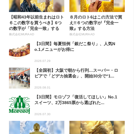
【昭和43年以前生まれはロト
８月のロト6はこの方法で買
６この数字を買うべき】6つ
え!!６つの数字が『完全一
の数字が「完全一致」する
致』する方法
方...
株式会社MURA AD
株式会社MURA AD
【3日間】毎夏恒例「銀だこ祭り」、人気N
o.1メニューがお得に
2026.07.29
【全国初】大阪で朝から行列…スーパー・ロ
ピアで「どデカ抽選会」、開始30分で“1...
2026.08.01
【3日間】モロゾフ「復活してほしい」No.1
スイーツ、2万3865票から選ばれた...
2026.07.30