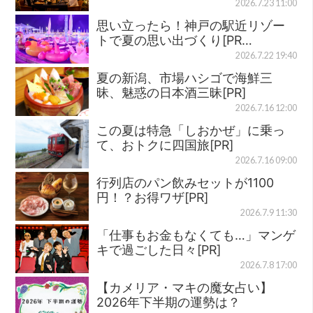
2026.7.23 11:00
思い立ったら！神戸の駅近リゾー
トで夏の思い出づくり[PR…
2026.7.22 19:40
夏の新潟、市場ハシゴで海鮮三
昧、魅惑の日本酒三昧[PR]
2026.7.16 12:00
この夏は特急「しおかぜ」に乗っ
て、おトクに四国旅[PR]
2026.7.16 09:00
行列店のパン飲みセットが1100
円！？お得ワザ[PR]
2026.7.9 11:30
「仕事もお金もなくても…」マンゲ
キで過ごした日々[PR]
2026.7.8 17:00
【カメリア・マキの魔女占い】
2026年下半期の運勢は？