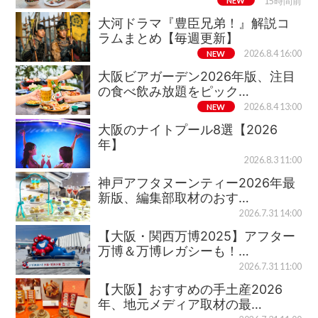
NEW
15時間前
大河ドラマ『豊臣兄弟！』解説コ
ラムまとめ【毎週更新】
NEW
2026.8.4 16:00
大阪ビアガーデン2026年版、注目
の食べ飲み放題をピック…
NEW
2026.8.4 13:00
大阪のナイトプール8選【2026
年】
2026.8.3 11:00
神戸アフタヌーンティー2026年最
新版、編集部取材のおす…
2026.7.31 14:00
【大阪・関西万博2025】アフター
万博＆万博レガシーも！…
2026.7.31 11:00
【大阪】おすすめの手土産2026
年、地元メディア取材の最…