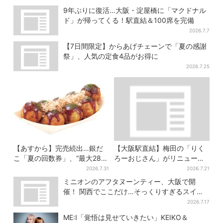
9年ぶりに復活…大阪・淀屋橋に「マクドナル
ド」が帰ってくる！駅直結＆100席を完備
2026.7.7
【7日間限定】からあげチェーンで「夏の感謝
祭」、人気の定食4品がお得に
2026.7.25
【あすから】完売続出…銀だ
【大阪駅直結】梅田の「りく
こ「夏の回数券」、“最大2811
ろーおじさん」がリニューア
円”お得に！数量限定で
ル！チーズケーキ以外も充
2026.7.31
2026.7.21
実…並ばず買える「ロッカ
ミニオンのアフタヌーンティー、大阪で開
ー」も設置
催！ 関西でここだけ…そっくりすぎるスイー
ツも
2026.7.17
ME:I「覚悟は見せていきたい」KEIKO＆