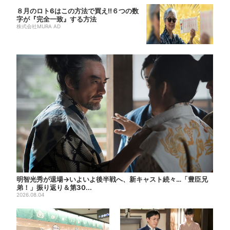
８月のロト6はこの方法で買え!!６つの数
字が『完全一致』する方法
株式会社MURA AD
明智光秀が退場→いよいよ後半戦へ、新キャスト続々…「豊臣兄
弟！」振り返り＆第30...
2026.08.04