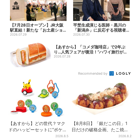
【7月28日オープン】JR大阪
平埜生成演じる医師・黒川の
駅直結！新たな「お土産ショ
「新潟弁」に反応する視聴者
ップ」、銘菓バラ売りで地...
2026.07.29
続出「グッときた」
2026.07.30
【あすから】「コメダ珈琲店」で2年ぶ
り…人気フェアが復活！“ハワイ旅行が当
たる”...
2026.07.28
Recommended by
【あすから】どの世代？マク
【8月8日】「銀だこの日」1
ドのハッピーセットに“ポケモ
日だけの破格企画、たこ焼き1
ンおもちゃ”、歴代30匹に「懐
舟が88円に…先着88名限り
2026.8.5
2026.8.2