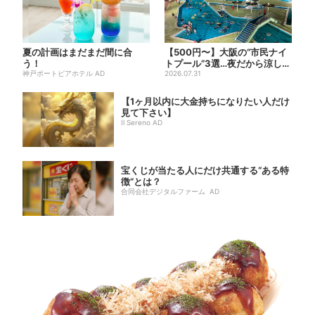
夏の計画はまだまだ間に合
【500円〜】大阪の“市民ナイ
う！
トプール”3選…夜だから涼しい
神戸ポートピアホテル AD
＆コスパ最強
2026.07.31
【1ヶ月以内に大金持ちになりたい人だけ
見て下さい】
Il Sereno AD
宝くじが当たる人にだけ共通する“ある特
徴”とは？
合同会社デジタルファーム AD