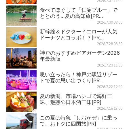
2026.7.31 11:00
食べてほぐして「仁淀ブルー」で
ととのう…夏の高知旅[PR…
2026.7.30 09:00
新幹線＆ドクターイエローが人気
ドーナツとコラボ！？[PR…
2026.7.28 08:30
神戸のおすすめビアガーデン2026
年最新版
2026.7.23 11:00
思い立ったら！神戸の駅近リゾー
トで夏の思い出づくり[PR…
2026.7.22 19:40
夏の新潟、市場ハシゴで海鮮三
昧、魅惑の日本酒三昧[PR]
2026.7.16 12:00
この夏は特急「しおかぜ」に乗っ
て、おトクに四国旅[PR]