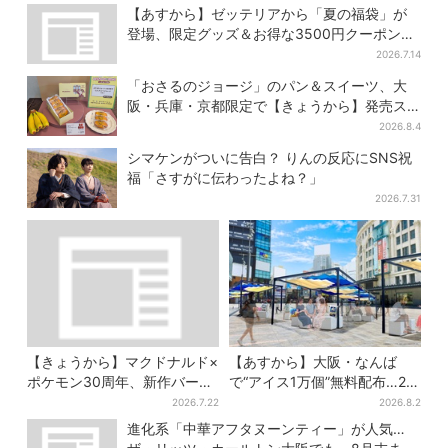
かしい」と喜びの声
【あすから】ゼッテリアから「夏の福袋」が
登場、限定グッズ＆お得な3500円クーポン付
き
2026.7.14
「おさるのジョージ」のパン＆スイーツ、大
阪・兵庫・京都限定で【きょうから】発売ス
タート
2026.8.4
シマケンがついに告白？ りんの反応にSNS祝
福「さすがに伝わったよね？」
2026.7.31
【きょうから】マクドナルド×
【あすから】大阪・なんば
ポケモン30周年、新作バーガ
で“アイス1万個”無料配布…2日
ー5品が登場！朝・夜限定メニ
間限定で、ロッテの人気商品
2026.7.22
2026.8.2
ューも
もらえる
進化系「中華アフタヌーンティー」が人気…