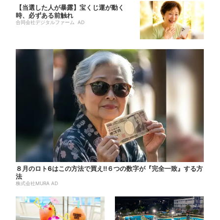
【当選した人が暴露】宝くじ運が動く
時、必ずある前触れ
合同会社デジタルファーム AD
８月のロト6はこの方法で買え!!６つの数字が『完全一致』する方
法
株式会社MURA AD