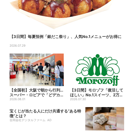
【3日間】毎夏恒例「銀だこ祭り」、人気No.1メニューがお得に
2026.07.29
【全国初】大阪で朝から行列…
【3日間】モロゾフ「復活して
スーパー・ロピアで「どデカ
ほしい」No.1スイーツ、2万3
抽選会」、開始30分で“1...
2026.08.01
865票から選ばれた...
2026.07.30
宝くじが当たる人にだけ共通する“ある特
徴”とは？
合同会社デジタルファーム AD