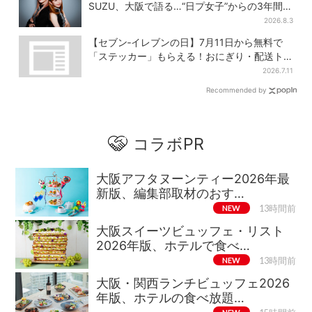
SUZU、大阪で語る…“日プ女子”からの3年間
と、7人で目指す夢
2026.8.3
【セブン‐イレブンの日】7月11日から無料で
「ステッカー」もらえる！おにぎり・配送ト
ラックなど全4種…店頭で先着100枚
2026.7.11
Recommended by
コラボPR
大阪アフタヌーンティー2026年最
新版、編集部取材のおす…
NEW
13時間前
大阪スイーツビュッフェ・リスト
2026年版、ホテルで食べ…
NEW
13時間前
大阪・関西ランチビュッフェ2026
年版、ホテルの食べ放題…