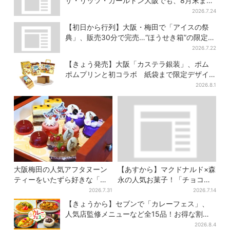
ザ・リッツ・カールトン大阪でも、8月末まで
開催
2026.7.24
【初日から行列】大阪・梅田で「アイスの祭
典」、販売30分で完売…“ほうせき箱”の限定メ
ニューも
2026.7.22
【きょう発売】大阪「カステラ銀装」、ポム
ポムプリンと初コラボ 紙袋まで限定デザイ
ンに
2026.8.1
大阪梅田の人気アフタヌーン
【あすから】マクドナルド×森
ティーをいたずら好きな「リ
永の人気お菓子！「チョコボ
トルミイ」がジャック！「ム
ール」「ミルクキャラメル」
2026.7.31
2026.7.14
ーミン」たちとバカンスへ
があのスイーツに変身…6年ぶ
【きょうから】セブンで「カレーフェス」、
り復活シェイクも
人気店監修メニューなど全15品！お得な割引
キャンペーンは2週間だけ
2026.8.4