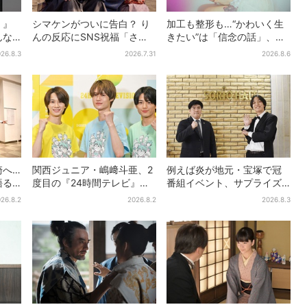
！』
シマケンがついに告白？ り
加工も整形も…“かわいく生
んな
んの反応にSNS祝福「さす
きたい”は「信念の話」、大
れし
がに伝わったよね？」
森靖子が新作に込めた思い
26.8.3
2026.7.31
2026.8.6
崎へ…
関西ジュニア・嶋﨑斗亜、2
例えば炎が地元・宝塚で冠
語る
度目の『24時間テレビ』
番組イベント、サプライズ
団」
へ…ほかのメンバーに助言
に会場騒然「まさか本人が
26.8.2
2026.8.2
2026.8.3
催
「サポーターたるもの」
出てくるとは…」