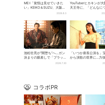
ME:I「覚悟は見せていきた
YouTuberヒカキンが
い」KEIKO＆SUZU、大阪で
天王寺に、「どんなに
語る…“日プ女子”からの3年
い時でも…」ラーメン
2026.8.3
20
間と、7人で目指す夢
セイキンとの思い出を
池松壮亮が“闇堕ち”へ…ガン
「いつか座長公演を」
決まりの眼差しで「ブラッ
から演歌の世界に…力
ク秀吉がログイン」【豊臣
ブシで聴かせる有沙瞳
2026.7.30
20
兄弟】
指す道とは
コラボPR