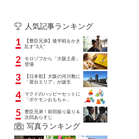
人気記事ランキング
1
【豊臣兄弟】後半戦をかき
乱す“3人”
2
モロゾフから「大阪土産」
登場
3
【日本初】大阪の河川敷に
「屋台エリア」が誕生
4
マクドのハッピーセットに
「ポケモンおもちゃ」
5
豊臣兄弟！前回振り返り＆
次回あらすじ
写真ランキング