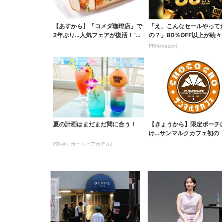
【あすから】「コメダ珈琲店」で
「え、こんなセールやって
2年ぶり…人気フェアが復活！“ハ
の？」80％OFF以上が続々
ワイ旅行が当たる”...
場！Amazonの本気が...
PR(Amazon)
夏の計画はまだまだ間に合う！
【きょうから】限定ポーチ
け…サンマルクカフェ初の
袋」、実質無料でレア...
PR(神戸ポートピアホテル)