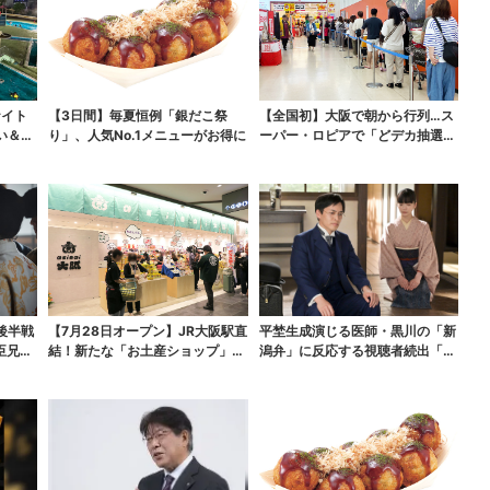
ナイト
【3日間】毎夏恒例「銀だこ祭
【全国初】大阪で朝から行列…ス
い＆コ
り」、人気No.1メニューがお得に
ーパー・ロピアで「どデカ抽選
会」、開始30分で“1...
後半戦
【7月28日オープン】JR大阪駅直
平埜生成演じる医師・黒川の「新
臣兄
結！新たな「お土産ショップ」、
潟弁」に反応する視聴者続出「グ
銘菓バラ売りで地...
ッときた」