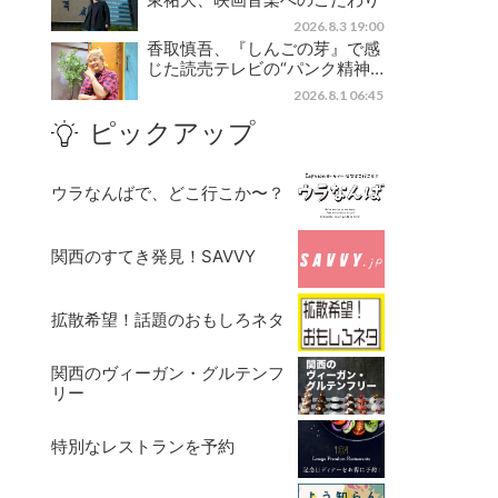
2026.8.3 19:00
香取慎吾、『しんごの芽』で感
じた読売テレビの“パンク精神…
2026.8.1 06:45
ピックアップ
ウラなんばで、どこ行こか〜？
関西のすてき発見！SAVVY
拡散希望！話題のおもしろネタ
関西のヴィーガン・グルテンフ
リー
特別なレストランを予約