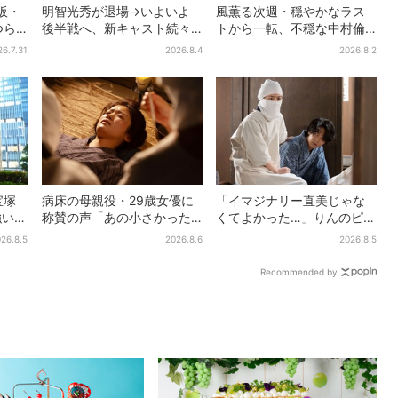
大阪・
明智光秀が退場→いよいよ
風薫る次週・穏やかなラス
つら
後半戦へ、新キャスト続々…
トから一転、不穏な中村倫
愛＆兄
「豊臣兄弟！」振り返り＆
也の登場に視聴者期待「い
26.7.31
2026.8.4
2026.8.2
語る
第30回あらすじ
よいよ登場だ」
宝塚
病床の母親役・29歳女優に
「イマジナリー直美じゃな
強いコ
称賛の声「あの小さかった
くてよかった…」りんのピン
の目
加恋ちゃんが…」朝ドラ視聴
チに駆けつける直美、ベス
26.8.5
2026.8.6
2026.8.5
者しみじみ
トなタイミングに視聴者歓
喜
Recommended by