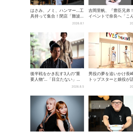
はさみ、ノミ、ハンマー…工
吉岡里帆、『豊臣兄弟
具持って集合！閉店「難波
イベントで奈良へ「こ
ベアーズ」最終日400人超…
に楽しんでもらえてう
2026.8.1
20
最後は「もう帰ってくださ
い」
い」
後半戦をかき乱す3人の“重
男役の夢を追いかけ長
要人物”…「目立たない」主
トップスターと娘役が
人公・仲野太賀も、モブキ
「ハウステンボス歌劇
2026.8.5
20
ャラ→覚醒へ【豊臣兄弟】
とは？大阪で初公演開