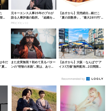
た
元キーエンス人事25年のプロが
【あすから】完売続出…銀だこ
登
語る人事評価の勘所。「組織を腐
「夏の回数券」、“最大2811円”お
らせるNG評価」とは...
得に！数量限定で
PR(ビズヒント)
は今だ
また史実無視？初めて見るパター
【あすから】大阪・なんばで“ア
「夏福
ンの“明智の末路”…実は、ありえ
イス1万個”無料配布…2日間限定
なくもない！？【豊...
で、ロッテの人気商...
Recommended by