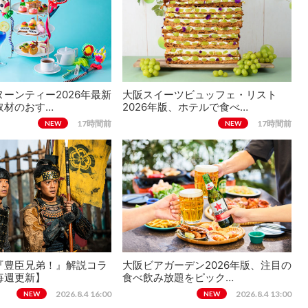
ーンティー2026年最新
大阪スイーツビュッフェ・リスト
取材のおす…
2026年版、ホテルで食べ…
17時間前
17時間前
NEW
NEW
『豊臣兄弟！』解説コラ
大阪ビアガーデン2026年版、注目の
毎週更新】
食べ飲み放題をピック…
2026.8.4 16:00
2026.8.4 13:00
NEW
NEW