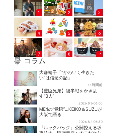
1
2
3
4
5
6
7
8
9
コラム
大森靖子「“かわいく生きた
い”は信念の話」
11時間前
【豊臣兄弟】後半戦をかき乱
す“3人”
2026.8.6 06:05
ME:Iの“覚悟”…KEIKO＆SUZUが
大阪で語る
2026.8.4 06:30
『ルックバック』公開控える坂
東祐大、映画音楽へのこだわり