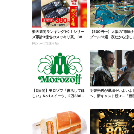
楽天週間ランキング1位！シリー
【500円〜】大阪の“市民
ズ累計3億包のスッキリ茶。380
プール”3選…夜だから涼し
円でお試し
スパ最強
PR(ハーブ健康本舗)
【3日間】モロゾフ「復活してほ
明智光秀が退場→いよいよ
しい」No.1スイーツ、2万3865
へ、新キャスト続々…「豊
票から選ばれた...
弟！」振り返り＆第30...