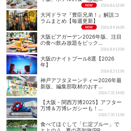
NEW
2026.8.6 12:00
大河ドラマ『豊臣兄弟！』解説コ
ラムまとめ【毎週更新】
NEW
2026.8.4 16:00
大阪ビアガーデン2026年版、注目
の食べ飲み放題をピック…
2026.8.4 13:00
大阪のナイトプール8選【2026
年】
2026.8.3 11:00
神戸アフタヌーンティー2026年最
新版、編集部取材のおす…
2026.7.31 14:00
【大阪・関西万博2025】アフター
万博＆万博レガシーも！…
2026.7.31 11:00
食べてほぐして「仁淀ブルー」で
ととのう…夏の高知旅[PR…