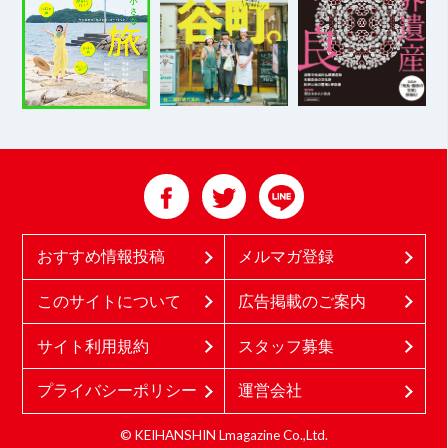
おすすめ情報投稿
メルマガ登録
このサイトについて
広告掲載のご案内
サイト利用規約
スタッフ募集
プライバシーポリシー
運営会社
© KEIHANSHIN Lmagazine Co.,Ltd.