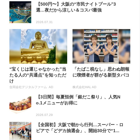
【500円〜】大阪の“市民ナイトプール”3
選…夜だから涼しい＆コスパ最強
2026.07.31
“宝くじは運じゃなかった”当
「たばこ税なし」思わぬ朗報
たる人の“共通点”を知っただ
に喫煙者が群がる新型タバコ
け
合同会社デジタルファーム AD
株式会社HAL AD
【3日間】毎夏恒例「銀だこ祭り」、人気N
o.1メニューがお得に
2026.07.29
【全国初】大阪で朝から行列…スーパー・ロ
ピアで「どデカ抽選会」、開始30分で“1...