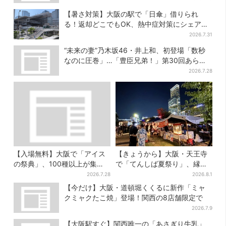
【暑さ対策】大阪の駅で「日傘」借りられ
る！返却どこでもOK、熱中症対策にシェアサ
ービス拡大
2026.7.31
“未来の妻”乃木坂46・井上和、初登場「数秒
なのに圧巻」…「豊臣兄弟！」第30回あらす
じ・清須会議
2026.7.28
【入場無料】大阪で「アイス
【きょうから】大阪・天王寺
の祭典」、100種以上が集
で「てんしば夏祭り」、縁日
結！グッズ＆タダ券が当たる
や盆踊り…涼しいスプラッシ
2026.7.28
2026.8.1
巨大ガチャも
ュタイムも！2日間だけ
【今だけ】大阪・道頓堀くくるに新作「ミャ
クミャクたこ焼」登場！関西の8店舗限定で
2026.7.9
【大阪駅すぐ】関西唯一の「あさぎり牛乳」