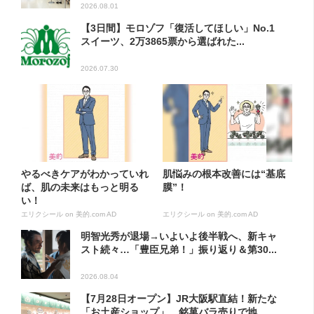
2026.08.01
【3日間】モロゾフ「復活してほしい」No.1
スイーツ、2万3865票から選ばれた...
2026.07.30
やるべきケアがわかっていれ
肌悩みの根本改善には“基底
ば、肌の未来はもっと明る
膜”！
い！
エリクシール on 美的.com AD
エリクシール on 美的.com AD
明智光秀が退場→いよいよ後半戦へ、新キャ
スト続々…「豊臣兄弟！」振り返り＆第30...
2026.08.04
【7月28日オープン】JR大阪駅直結！新たな
「お土産ショップ」、銘菓バラ売りで地...