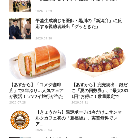
2026.07.29
平埜生成演じる医師・黒川の「新潟弁」に反
応する視聴者続出「グッときた」
2026.07.30
【あすから】「コメダ珈琲
【あすから】完売続出…銀だ
店」で2年ぶり…人気フェア
こ「夏の回数券」、“最大281
が復活！“ハワイ旅行が当た
1円”お得に！数量限定で
る”...
2026.07.28
2026.07.31
【きょうから】限定ポーチは今だけ…サンマ
ルクカフェ初の「夏福袋」、実質無料でレ
ア...
2026.08.04