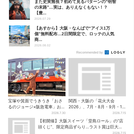
また史実無視？初めて見るパターンの“明智
の末路”…実は、ありえなくもない！？
【豊...
2026.07.29
【あすから】大阪・なんばで“アイス1万
個”無料配布…2日間限定で、ロッテの人気
商...
2026.08.02
Recommended by
宝塚や箕面でうきうき「おさ
関西・大阪の「花火大会
るのジョージ×阪急電車」お披
2026」、7月・8月・9月・10
露目！マルーンの制服で神
月開催まとめ
2026.7.30
2026.7.15
戸・宝塚・京都各線に添乗
【初開催】大阪スイーツ「堂島ロール」の“店
頭くじ”、限定商品ずらり…ラスト賞は巨大ル
ームライト
2026.7.15