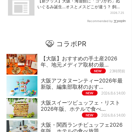
【新グッズ】大阪・海遊館に「コワかわ」ぬ
いぐるみ誕生…オスとメスどこが違う？ 飼育
員監修でリアルに再現
2026.7.25
Recommended by
コラボPR
【大阪】おすすめの手土産2026
年、地元メディア取材の最…
NEW
23時間前
大阪アフタヌーンティー2026年最
新版、編集部取材のおす…
NEW
2026.8.6 14:00
大阪スイーツビュッフェ・リスト
2026年版、ホテルで食べ…
NEW
2026.8.6 14:00
大阪・関西ランチビュッフェ2026
年版、ホテルの食べ放題…