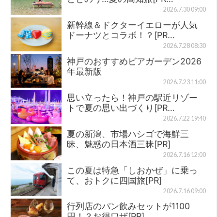
2026.7.30 09:00
新幹線＆ドクターイエローが人気
ドーナツとコラボ！？[PR…
2026.7.28 08:30
神戸のおすすめビアガーデン2026
年最新版
2026.7.23 11:00
思い立ったら！神戸の駅近リゾー
トで夏の思い出づくり[PR…
2026.7.22 19:40
夏の新潟、市場ハシゴで海鮮三
昧、魅惑の日本酒三昧[PR]
2026.7.16 12:00
この夏は特急「しおかぜ」に乗っ
て、おトクに四国旅[PR]
2026.7.16 09:00
行列店のパン飲みセットが1100
円！？お得ワザ[PR]