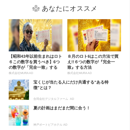
あなたにオススメ
【昭和43年以前生まれはロト
８月のロト6はこの方法で買
６この数字を買うべき】6つ
え!!６つの数字が『完全一
の数字が「完全一致」する
致』する方法
方...
株式会社MURA AD
株式会社MURA AD
宝くじが当たる人にだけ共通する“ある特
徴”とは？
合同会社デジタルファーム AD
夏の計画はまだまだ間に合う！
神戸ポートピアホテル AD