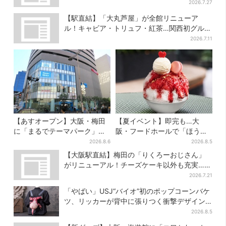
配布
2026.7.27
【駅直結】「大丸芦屋」が全館リニューア
ル！キャビア・トリュフ・紅茶…関西初グルメ
＆焼き菓子も
2026.7.11
【あすオープン】大阪・梅田
【夏イベント】即完も…大
に「まるでテーマパーク」な
阪・フードホールで「ほうせ
巨大スポーツ店、461ブラン
き箱」の“限定かき氷”が復
2026.8.6
2026.8.5
ド集結！ 6フロアをまとめて
活！一夜限りの盆踊りも
【大阪駅直結】梅田の「りくろーおじさん」
紹介
がリニューアル！チーズケーキ以外も充実…並
ばず買える「ロッカー」も設置
2026.7.21
「やばい」USJ“バイオ”初のポップコーンバケ
ツ、リッカーが背中に張りつく衝撃デザイン
に騒然…フレーバーにも反応
2026.8.5