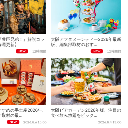
『豊臣兄弟！』解説コラ
大阪アフタヌーンティー2026年最新
毎週更新】
版、編集部取材のおす…
12時間前
12時間前
NEW
NEW
すめの手土産2026年、
大阪ビアガーデン2026年版、注目の
ア取材の最…
食べ飲み放題をピック…
2026.8.6 15:00
2026.8.4 13:00
NEW