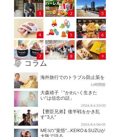
1
2
3
4
5
6
7
8
9
コラム
海外旅行でのトラブル防止策を
16時間前
大森靖子「“かわいく生きた
い”は信念の話」
2026.8.6 20:00
【豊臣兄弟】後半戦をかき乱
す“3人”
2026.8.6 06:05
ME:Iの“覚悟”…KEIKO＆SUZUが
大阪で語る