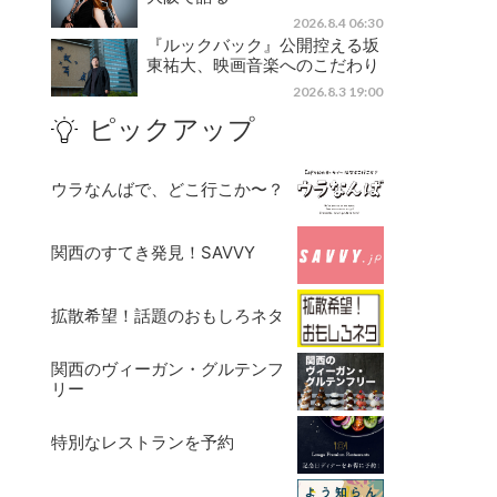
2026.8.4 06:30
『ルックバック』公開控える坂
東祐大、映画音楽へのこだわり
2026.8.3 19:00
ピックアップ
ウラなんばで、どこ行こか〜？
関西のすてき発見！SAVVY
拡散希望！話題のおもしろネタ
関西のヴィーガン・グルテンフ
リー
特別なレストランを予約