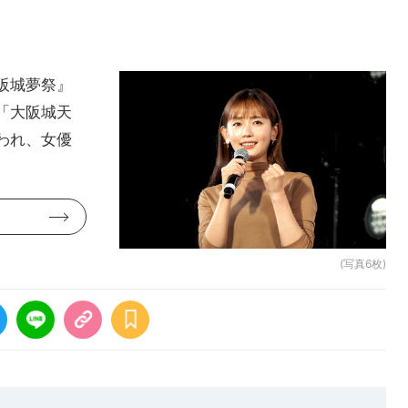
阪城夢祭』
「大阪城天
われ、女優
(写真6枚)