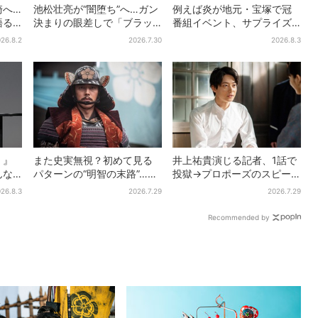
崎へ…
池松壮亮が“闇堕ち”へ…ガン
例えば炎が地元・宝塚で冠
語る
決まりの眼差しで「ブラッ
番組イベント、サプライズ
団」
ク秀吉がログイン」【豊臣
に会場騒然「まさか本人が
26.8.2
2026.7.30
2026.8.3
催
兄弟】
出てくるとは…」
！』
また史実無視？初めて見る
井上祐貴演じる記者、1話で
んな
パターンの“明智の末路”…実
投獄→プロポーズのスピー
れし
は、ありえなくもない！？
ド感に視聴者驚き「横沢さ
26.8.3
2026.7.29
2026.7.29
【豊臣兄弟】
んだけ怒涛すぎる」
Recommended by