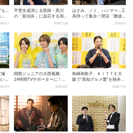
グも…
平埜生成演じる医師・黒川
はさみ、ノミ、ハンマー…工
生
の「新潟弁」に反応する視
具持って集合！閉店「難波
もっと
聴者続出「グッときた」
ベアーズ」最終日400人超…
26.8.7
2026.7.30
2026.8.1
最後は「もう帰ってくださ
い」
宝塚
関西ジュニアの大西風雅、
島崎和歌子、ＫＩＴＴＥ大
強いコ
24時間TVサポーターに！な
阪で“高知グルメ愛”を熱弁
の目
にわ男子・藤原丈一郎から
「カツオは塩派」「ちくキ
26.8.5
2026.8.2
2026.7.31
の応援メッセージを告白
ュウがおつまみ」