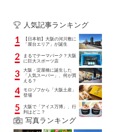
人気記事ランキング
1
【日本初】大阪の河川敷に
「屋台エリア」が誕生
2
まるでテーマパーク？大阪
に巨大スポーツ店
大阪・淀屋橋に誕生した
3
「人気スーパー」、何が買
える？
4
モロゾフから「大阪土産」
登場
5
大阪で「アイス万博」、行
列はどこ？
写真ランキング