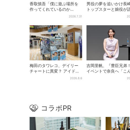
香取慎吾「僕に遊ぶ場所を
男役の夢を追いかけ長
作ってくれているのか
トップスターと娘役が
も」、異色バラエティ『し
「ハウステンボス歌劇
2026.7.31
20
んごの芽』で感じた読売テ
とは？大阪で初公演開
レビの“パンク精神”
梅田のタワレコ、デイリー
吉岡里帆、『豊臣兄弟
チャートに異変？ アイドル
イベントで奈良へ「こ
に混じり“マユリカ”が1位
に楽しんでもらえてう
2026.8.6
20
に…お笑いが強すぎる理由と
い」
は
コラボPR