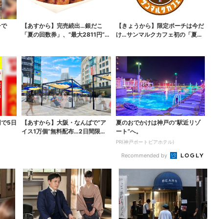
チで
【あすから】完売続出…銀だこ
【きょうから】限定ポーチは今だ
「夏の回数券」、“最大2811円”お
け…サンマルクカフェ初の「夏福
得に！数量限定で
袋」、実質無料でレア...
円で5日
【あすから】大阪・なんばで“ア
夏のおでかけは神戸の”駅近リゾ
イス1万個”無料配布…2日間限定
ート”へ。
で、ロッテの人気商...
PR(神戸ポートピアホテル)
Recommended by