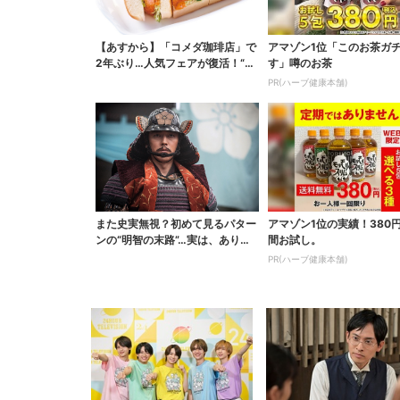
【あすから】「コメダ珈琲店」で
アマゾン1位「このお茶ガ
2年ぶり…人気フェアが復活！“ハ
す」噂のお茶
ワイ旅行が当たる”...
PR(ハーブ健康本舗)
また史実無視？初めて見るパター
アマゾン1位の実績！380
ンの“明智の末路”…実は、ありえ
間お試し。
なくもない！？【豊...
PR(ハーブ健康本舗)