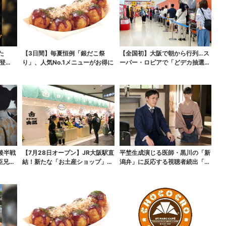
た
【3日間】毎夏恒例「銀だこ祭
【全国初】大阪で朝から行列…ス
登
り」、人気No.1メニューがお得に
ーパー・ロピアで「どデカ抽選
会」、開始30分で“1...
後半戦
【7月28日オープン】JR大阪駅直
平埜生成演じる医師・黒川の「新
臣兄
結！新たな「お土産ショップ」、
潟弁」に反応する視聴者続出「グ
銘菓バラ売りで地...
ッときた」