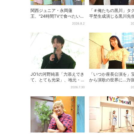
関西ジュニア・永岡蓮
「＃俺たちの黒川」タ
王、“24時間TVで食べたい差
平埜生成演じる黒川先
し入れ”は？「キッチンカー
の“退場”にSNS悲鳴「
2026.8.2
20
が良いです！」会場沸く
見たかった」
JO1の河野純喜「力添えでき
「いつか座長公演を」
て、とても光栄」、地元・
から演歌の世界に…力
奈良へ凱旋！学生時代の思
ブシで聴かせる有沙瞳
2026.7.30
20
い出エピソードも
指す道とは