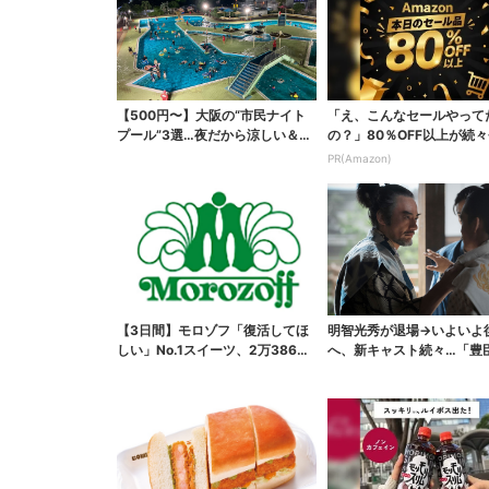
【500円〜】大阪の“市民ナイト
「え、こんなセールやって
プール”3選…夜だから涼しい＆コ
の？」80％OFF以上が続々
スパ最強
場！Amazonの本気が...
PR(Amazon)
【3日間】モロゾフ「復活してほ
明智光秀が退場→いよいよ
しい」No.1スイーツ、2万3865
へ、新キャスト続々…「豊
票から選ばれた...
弟！」振り返り＆第30...