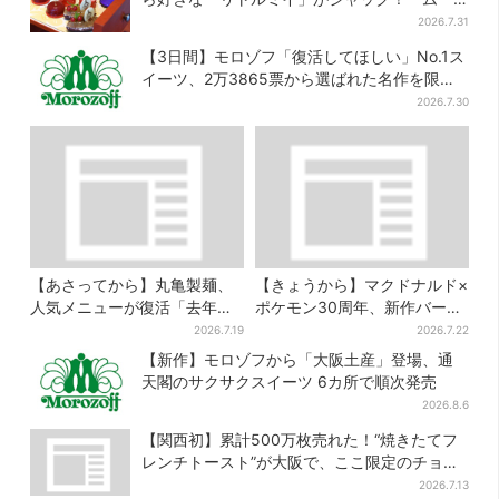
ミン」たちとバカンスへ
2026.7.31
【3日間】モロゾフ「復活してほしい」No.1ス
イーツ、2万3865票から選ばれた名作を限定
販売
2026.7.30
【あさってから】丸亀製麺、
【きょうから】マクドナルド×
人気メニューが復活「去年め
ポケモン30周年、新作バーガ
っちゃハマった」「待ってた
ー5品が登場！朝・夜限定メニ
2026.7.19
2026.7.22
よ！」「夏の救世主」
ューも
【新作】モロゾフから「大阪土産」登場、通
天閣のサクサクスイーツ 6カ所で順次発売
2026.8.6
【関西初】累計500万枚売れた！“焼きたてフ
レンチトースト”が大阪で、ここ限定のチョコ
メニューも
2026.7.13