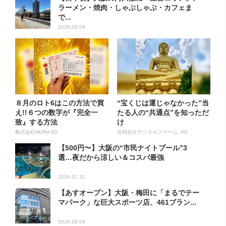
ラーメン・焼肉・しゃぶしゃぶ・カフェま
で...
2026.08.06
８月のロト6はこの方法で買
“宝くじは運じゃなかった”当
え!!６つの数字が『完全一
たる人の“共通点”を知っただ
致』する方法
け
株式会社MURA AD
合同会社デジタルファーム AD
【500円〜】大阪の“市民ナイトプール”3
選…夜だから涼しい＆コスパ最強
2026.07.31
【あすオープン】大阪・梅田に「まるでテー
マパーク」な巨大スポーツ店、461ブラン...
2026.08.06