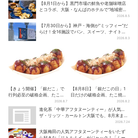
【8月1日から】黒門市場の鮮魚や老舗味噌店
とコラボ、大阪・なんばのホテルで“地域密
着”の限定バーガー
2026.8.5
【7月30日から】神戸・海側が“ミッフィー”だ
らけ！全16施設でパン、スイーツ、ナイトマ
ーケットも
2026.8.3
【きょう開催】「銀だこ」で
【8月8日】「銀だこの日」1
行列必至の破格企画、たこ焼
日だけの破格企画、たこ焼き1
き1舟が88円に「今年こそ…」
舟が88円に…先着88名限り
2026.8.7
2026.8.2
進化系「中華アフタヌーンティー」が人気…
ザ・リッツ・カールトン大阪でも、8月末まで
開催
2026.7.24
大阪梅田の人気アフタヌーンティーをいたず
ら好きな「リトルミイ」がジャック！「ムー