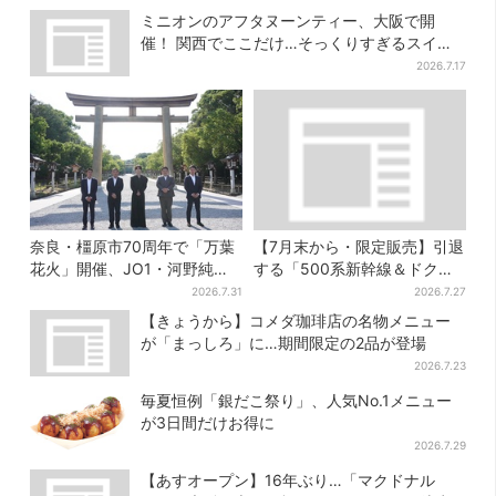
ミニオンのアフタヌーンティー、大阪で開
催！ 関西でここだけ…そっくりすぎるスイー
ツも
2026.7.17
奈良・橿原市70周年で「万葉
【7月末から・限定販売】引退
花火」開催、JO1・河野純喜
する「500系新幹線＆ドクタ
がアンバサダーに…グループ
ーイエロー」×人気ドーナツ店
2026.7.31
2026.7.27
楽曲ともシンクロ
がコラボ、手土産の切り札に
【きょうから】コメダ珈琲店の名物メニュー
も
が「まっしろ」に…期間限定の2品が登場
2026.7.23
毎夏恒例「銀だこ祭り」、人気No.1メニュー
が3日間だけお得に
2026.7.29
【あすオープン】16年ぶり…「マクドナル