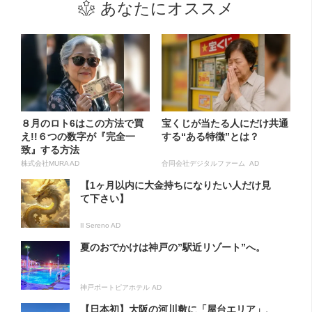
あなたにオススメ
８月のロト6はこの方法で買
宝くじが当たる人にだけ共通
え!!６つの数字が『完全一
する“ある特徴”とは？
致』する方法
株式会社MURA AD
合同会社デジタルファーム AD
【1ヶ月以内に大金持ちになりたい人だけ見
て下さい】
Il Sereno AD
夏のおでかけは神戸の”駅近リゾート”へ。
神戸ポートピアホテル AD
【日本初】大阪の河川敷に「屋台エリア」、