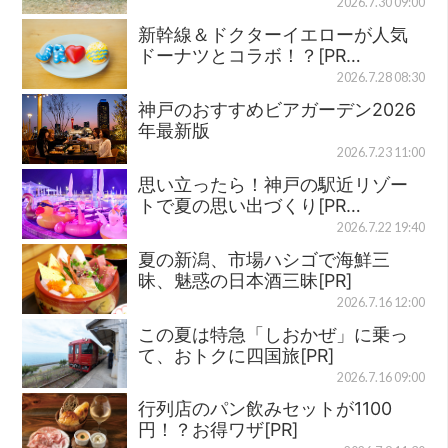
2026.7.30 09:00
新幹線＆ドクターイエローが人気
ドーナツとコラボ！？[PR…
2026.7.28 08:30
神戸のおすすめビアガーデン2026
年最新版
2026.7.23 11:00
思い立ったら！神戸の駅近リゾー
トで夏の思い出づくり[PR…
2026.7.22 19:40
夏の新潟、市場ハシゴで海鮮三
昧、魅惑の日本酒三昧[PR]
2026.7.16 12:00
この夏は特急「しおかぜ」に乗っ
て、おトクに四国旅[PR]
2026.7.16 09:00
行列店のパン飲みセットが1100
円！？お得ワザ[PR]