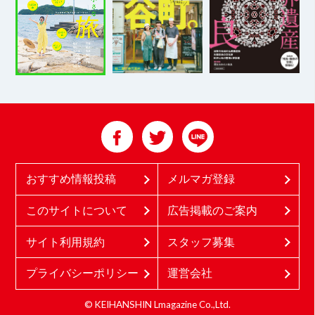
おすすめ情報投稿
メルマガ登録
このサイトについて
広告掲載のご案内
サイト利用規約
スタッフ募集
プライバシーポリシー
運営会社
© KEIHANSHIN Lmagazine Co.,Ltd.