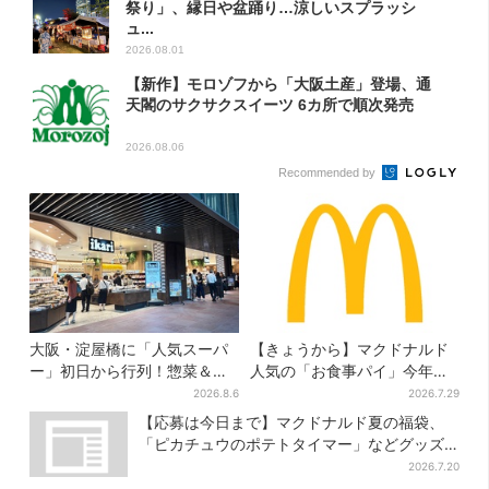
祭り」、縁日や盆踊り…涼しいスプラッシ
ュ...
2026.08.01
【新作】モロゾフから「大阪土産」登場、通
天閣のサクサクスイーツ 6カ所で順次発売
2026.08.06
Recommended by
大阪・淀屋橋に「人気スーパ
【きょうから】マクドナルド
ー」初日から行列！惣菜＆弁
人気の「お食事パイ」今年も
当コーナーは大幅に拡大…人
登場、熱々とろ～り夏限定メ
2026.8.6
2026.7.29
気商品は？
ニュー
【応募は今日まで】マクドナルド夏の福袋、
「ピカチュウのポテトタイマー」などグッズ3
品＆商品券付きで3900円
2026.7.20