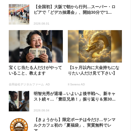
【全国初】大阪で朝から行列…スーパー・ロ
ピアで「どデカ抽選会」、開始30分で“1...
2026.08.01
宝くじ当たる人だけがやって
【1ヶ月以内に大金持ちにな
いること、教えます
りたい人だけ見て下さい】
合同会社デジタルファーム AD
Il Sereno AD
明智光秀が退場→いよいよ後半戦へ、新キャ
スト続々…「豊臣兄弟！」振り返り＆第30...
2026.08.04
【きょうから】限定ポーチは今だけ…サンマ
ルクカフェ初の「夏福袋」、実質無料でレ
ア...