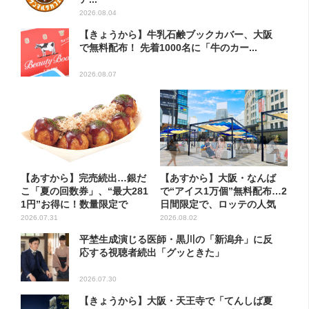
2026.08.04
【きょうから】牛乳石鹸ブックカバー、大阪
で無料配布！ 先着1000名に「牛のカー...
2026.08.07
【あすから】完売続出…銀だ
【あすから】大阪・なんば
こ「夏の回数券」、“最大281
で“アイス1万個”無料配布…2
1円”お得に！数量限定で
日間限定で、ロッテの人気
商...
2026.07.31
2026.08.02
平埜生成演じる医師・黒川の「新潟弁」に反
応する視聴者続出「グッときた」
2026.07.30
【きょうから】大阪・天王寺で「てんしば夏