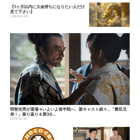
【1ヶ月以内に大金持ちになりたい人だけ
見て下さい】
Il Sereno AD
明智光秀が退場→いよいよ後半戦へ、新キャスト続々…「豊臣兄
弟！」振り返り＆第30...
2026.08.04