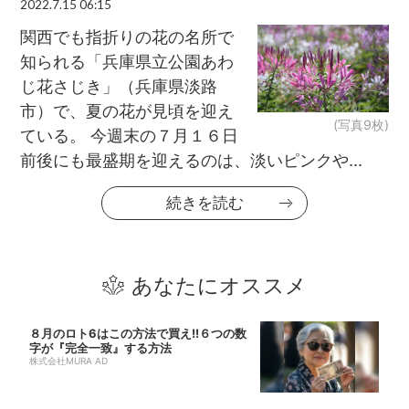
2022.7.15 06:15
関西でも指折りの花の名所で
知られる「兵庫県立公園あわ
じ花さじき」（兵庫県淡路
市）で、夏の花が見頃を迎え
(写真9枚)
ている。 今週末の７月１６日
前後にも最盛期を迎えるのは、淡いピンクや...
続きを読む
あなたにオススメ
８月のロト6はこの方法で買え!!６つの数
字が『完全一致』する方法
株式会社MURA AD