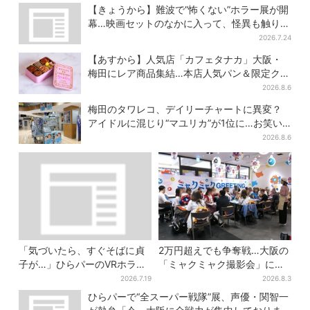
ュタイムも！2日間だけ
は絶景ランチの穴場
【きょうから】難波で“怖くない”ホラー展が開
幕…映画セットのなかに入って、怪異も触り放
題！？
2026.7.24
【あすから】人気店「カフェタナカ」大阪・
梅田にレア商品集結…本店人気パン＆限定クッ
キー缶も！ 7日間の夏イベント
2026.8.6
梅田のタワレコ、デイリーチャートに異変？
アイドルに混じり“マユリカ”が1位に…お笑い
が強すぎる理由とは
2026.8.6
「気づいたら、すぐそばに貞
2万円超えでも争奪戦…大阪の
子が…」ひらパーのVRホラ
「ミャクミャク撮影会」に全
ー、1kmの迷宮で”逃げ切れな
国からファン集結、参加者に
2026.7.19
2026.8.3
い恐怖”体験
聞いた「それでも会いたい理
ひらパーで“全スーパー戦隊”展、声優・関智一
由」