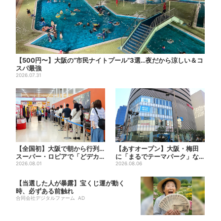
【500円〜】大阪の“市民ナイトプール”3選…夜だから涼しい＆コ
スパ最強
2026.07.31
【全国初】大阪で朝から行列…
【あすオープン】大阪・梅田
スーパー・ロピアで「どデカ
に「まるでテーマパーク」な
抽選会」、開始30分で“1...
2026.08.01
巨大スポーツ店、461ブラン...
2026.08.06
【当選した人が暴露】宝くじ運が動く
時、必ずある前触れ
合同会社デジタルファーム AD