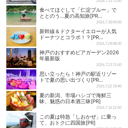
2026.7.31 11:00
食べてほぐして「仁淀ブルー」で
ととのう…夏の高知旅[PR…
2026.7.30 09:00
新幹線＆ドクターイエローが人気
ドーナツとコラボ！？[PR…
2026.7.28 08:30
神戸のおすすめビアガーデン2026
年最新版
2026.7.23 11:00
思い立ったら！神戸の駅近リゾー
トで夏の思い出づくり[PR…
2026.7.22 19:40
夏の新潟、市場ハシゴで海鮮三
昧、魅惑の日本酒三昧[PR]
2026.7.16 12:00
この夏は特急「しおかぜ」に乗っ
て、おトクに四国旅[PR]