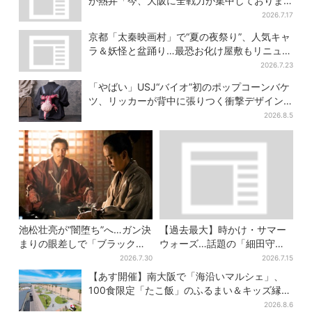
が熱弁「今、大阪に全戦力が集中しておりま
す」
2026.7.17
京都「太秦映画村」で“夏の夜祭り”、人気キャ
ラ＆妖怪と盆踊り…最恐お化け屋敷もリニュー
アル
2026.7.23
「やばい」USJ“バイオ”初のポップコーンバケ
ツ、リッカーが背中に張りつく衝撃デザイン
に騒然…フレーバーにも反応
2026.8.5
池松壮亮が“闇堕ち”へ…ガン決
【過去最大】時かけ・サマー
まりの眼差しで「ブラック秀
ウォーズ…話題の「細田守」
吉がログイン」【豊臣兄弟】
展が大阪で、貴重な資料に
2026.7.30
2026.7.15
「泣きそうになった」
【あす開催】南大阪で「海沿いマルシェ」、
100食限定「たこ飯」のふるまい＆キッズ縁日
も
2026.8.6