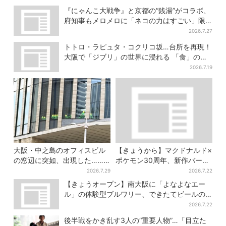
『にゃんこ大戦争』と京都の“銭湯”がコラボ、
府知事もメロメロに「ネコの力はすごい」限
定桶も登場
2026.7.27
トトロ・ラピュタ・コクリコ坂…台所を再現！
大阪で「ジブリ」の世界に浸れる 「食」の展
示とは？
2026.7.19
大阪・中之島のオフィスビル
【きょうから】マクドナルド×
の窓辺に突如、出現した……
ポケモン30周年、新作バーガ
巨大インコ「何かいる」「朝
ー5品が登場！朝・夜限定メニ
2026.7.29
2026.7.22
からビビった」、その正体と
ューも
【きょうオープン】南大阪に「よなよなエー
は？
ル」の体験型ブルワリー、できたてビールの
試飲や醸造所見学も
2026.7.22
後半戦をかき乱す3人の“重要人物”…「目立た