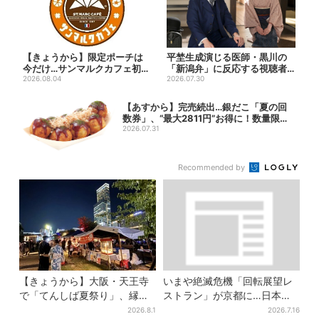
【きょうから】限定ポーチは
平埜生成演じる医師・黒川の
今だけ…サンマルクカフェ初の
「新潟弁」に反応する視聴者
「夏福袋」、実質無料でレア...
2026.08.04
続出「グッときた」
2026.07.30
【あすから】完売続出…銀だこ「夏の回
数券」、“最大2811円”お得に！数量限定
で
2026.07.31
Recommended by
【きょうから】大阪・天王寺
いまや絶滅危機「回転展望レ
で「てんしば夏祭り」、縁日
ストラン」が京都に…日本唯
や盆踊り…涼しいスプラッシ
一、57年間「回るフレンチ」
2026.8.1
2026.7.16