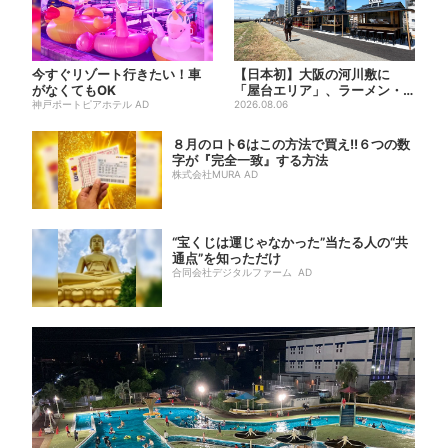
今すぐリゾート行きたい！車
【日本初】大阪の河川敷に
がなくてもOK
「屋台エリア」、ラーメン・
神戸ポートピアホテル AD
焼肉・しゃぶしゃぶ・カフェ
2026.08.06
まで...
８月のロト6はこの方法で買え!!６つの数
字が『完全一致』する方法
株式会社MURA AD
“宝くじは運じゃなかった”当たる人の“共
通点”を知っただけ
合同会社デジタルファーム AD