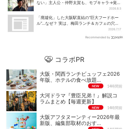
ない」主人公・仲野太賀も、モブキャラ→覚醒
へ【豊臣兄弟】
2026.8.5
「廃墟化」した大阪駅直結の“巨大フードホー
ル”…なぜ？ 実は、梅田ランチ＆カフェの穴場
だった
2026.7.17
Recommended by
コラボPR
大阪・関西ランチビュッフェ2026
年版、ホテルの食べ放題…
NEW
14時間前
大河ドラマ『豊臣兄弟！』解説コ
ラムまとめ【毎週更新】
NEW
14時間前
大阪アフタヌーンティー2026年最
新版、編集部取材のおす…